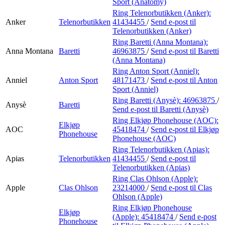
Sport (Anatomy)
Ring Telenorbutikken (Anker):
Anker
Telenorbutikken
41434455
/
Send e-post
til
Telenorbutikken (Anker)
Ring Baretti (Anna Montana):
Anna Montana
Baretti
46963875
/
Send e-post
til Baretti
(Anna Montana)
Ring Anton Sport (Anniel):
Anniel
Anton Sport
48171473
/
Send e-post
til Anton
Sport (Anniel)
Ring Baretti (Anysè):
46963875
/
Anysè
Baretti
Send e-post
til Baretti (Anysè)
Ring Elkjøp Phonehouse (AOC):
Elkjøp
AOC
45418474
/
Send e-post
til Elkjøp
Phonehouse
Phonehouse (AOC)
Ring Telenorbutikken (Apias):
Apias
Telenorbutikken
41434455
/
Send e-post
til
Telenorbutikken (Apias)
Ring Clas Ohlson (Apple):
Apple
Clas Ohlson
23214000
/
Send e-post
til Clas
Ohlson (Apple)
Ring Elkjøp Phonehouse
Elkjøp
(Apple):
45418474
/
Send e-post
Phonehouse