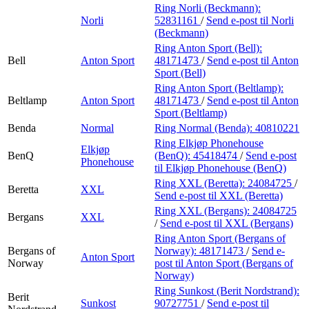
Ring Norli (Beckmann):
Norli
52831161
/
Send e-post
til Norli
(Beckmann)
Ring Anton Sport (Bell):
Bell
Anton Sport
48171473
/
Send e-post
til Anton
Sport (Bell)
Ring Anton Sport (Beltlamp):
Beltlamp
Anton Sport
48171473
/
Send e-post
til Anton
Sport (Beltlamp)
Benda
Normal
Ring Normal (Benda):
40810221
Ring Elkjøp Phonehouse
Elkjøp
BenQ
(BenQ):
45418474
/
Send e-post
Phonehouse
til Elkjøp Phonehouse (BenQ)
Ring XXL (Beretta):
24084725
/
Beretta
XXL
Send e-post
til XXL (Beretta)
Ring XXL (Bergans):
24084725
Bergans
XXL
/
Send e-post
til XXL (Bergans)
Ring Anton Sport (Bergans of
Bergans of
Norway):
48171473
/
Send e-
Anton Sport
Norway
post
til Anton Sport (Bergans of
Norway)
Ring Sunkost (Berit Nordstrand):
Berit
Sunkost
90727751
/
Send e-post
til