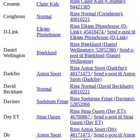
Ring Claire Kids (Creamie):
Creamie
Claire Kids
94421585
Ring Normal (Creightons):
Creightons
Normal
40810221
Ring Elkjøp Phonehouse (D-
Elkjøp
D-Link
Link):
45418474
/
Send e-post
til
Phonehouse
Elkjøp Phonehouse (D-Link)
Ring Bjørklund (Daniel
Daniel
Wellington):
52852380
/
Send e-
Bjørklund
Wellington
post
til Bjørklund (Daniel
Wellington)
Ring Anton Sport (Darkfire):
Darkfire
Anton Sport
48171473
/
Send e-post
til Anton
Sport (Darkfire)
David
Ring Normal (David Beckham):
Normal
Beckham
40810221
Ring Spektrum Frisør (Davines):
Davines
Spektrum Frisør
52852066
Ring Straa Oasen (Day ET):
Day ET
Straa Oasen
46700867
/
Send e-post
til Straa
Oasen (Day ET)
Ring Anton Sport (Db):
Db
Anton Sport
48171473
/
Send e-post
til Anton