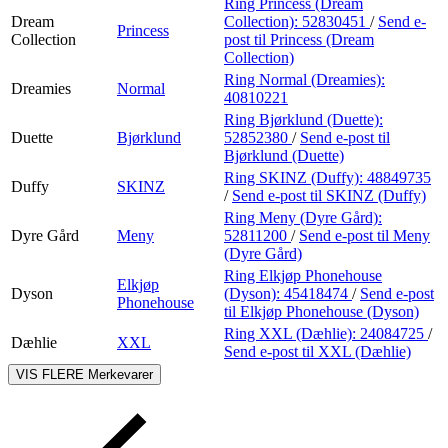
Ring Princess (Dream
Dream
Collection):
52830451
/
Send e-
Princess
Collection
post
til Princess (Dream
Collection)
Ring Normal (Dreamies):
Dreamies
Normal
40810221
Ring Bjørklund (Duette):
Duette
Bjørklund
52852380
/
Send e-post
til
Bjørklund (Duette)
Ring SKINZ (Duffy):
48849735
Duffy
SKINZ
/
Send e-post
til SKINZ (Duffy)
Ring Meny (Dyre Gård):
Dyre Gård
Meny
52811200
/
Send e-post
til Meny
(Dyre Gård)
Ring Elkjøp Phonehouse
Elkjøp
Dyson
(Dyson):
45418474
/
Send e-post
Phonehouse
til Elkjøp Phonehouse (Dyson)
Ring XXL (Dæhlie):
24084725
/
Dæhlie
XXL
Send e-post
til XXL (Dæhlie)
VIS FLERE
Merkevarer