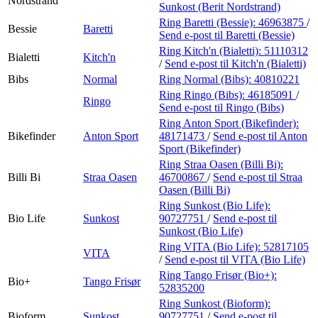
Nordstrand
Sunkost (Berit Nordstrand)
Ring Baretti (Bessie):
46963875
/
Bessie
Baretti
Send e-post
til Baretti (Bessie)
Ring Kitch'n (Bialetti):
51110312
Bialetti
Kitch'n
/
Send e-post
til Kitch'n (Bialetti)
Bibs
Normal
Ring Normal (Bibs):
40810221
Ring Ringo (Bibs):
46185091
/
Ringo
Send e-post
til Ringo (Bibs)
Ring Anton Sport (Bikefinder):
Bikefinder
Anton Sport
48171473
/
Send e-post
til Anton
Sport (Bikefinder)
Ring Straa Oasen (Billi Bi):
Billi Bi
Straa Oasen
46700867
/
Send e-post
til Straa
Oasen (Billi Bi)
Ring Sunkost (Bio Life):
Bio Life
Sunkost
90727751
/
Send e-post
til
Sunkost (Bio Life)
Ring VITA (Bio Life):
52817105
VITA
/
Send e-post
til VITA (Bio Life)
Ring Tango Frisør (Bio+):
Bio+
Tango Frisør
52835200
Ring Sunkost (Bioform):
Bioform
Sunkost
90727751
/
Send e-post
til