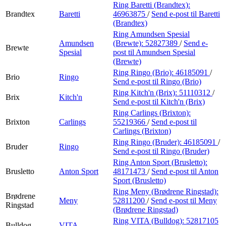
Ring Baretti (Brandtex):
Brandtex
Baretti
46963875
/
Send e-post
til Baretti
(Brandtex)
Ring Amundsen Spesial
Amundsen
(Brewte):
52827389
/
Send e-
Brewte
Spesial
post
til Amundsen Spesial
(Brewte)
Ring Ringo (Brio):
46185091
/
Brio
Ringo
Send e-post
til Ringo (Brio)
Ring Kitch'n (Brix):
51110312
/
Brix
Kitch'n
Send e-post
til Kitch'n (Brix)
Ring Carlings (Brixton):
Brixton
Carlings
55219366
/
Send e-post
til
Carlings (Brixton)
Ring Ringo (Bruder):
46185091
/
Bruder
Ringo
Send e-post
til Ringo (Bruder)
Ring Anton Sport (Brusletto):
Brusletto
Anton Sport
48171473
/
Send e-post
til Anton
Sport (Brusletto)
Ring Meny (Brødrene Ringstad):
Brødrene
Meny
52811200
/
Send e-post
til Meny
Ringstad
(Brødrene Ringstad)
Ring VITA (Bulldog):
52817105
Bulldog
VITA