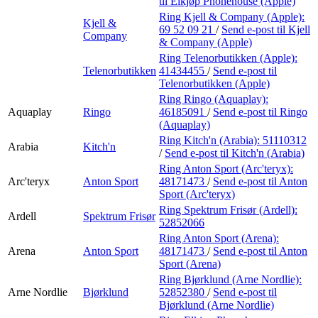
til Elkjøp Phonehouse (Apple)
Ring Kjell & Company (Apple):
Kjell &
69 52 09 21
/
Send e-post
til Kjell
Company
& Company (Apple)
Ring Telenorbutikken (Apple):
Telenorbutikken
41434455
/
Send e-post
til
Telenorbutikken (Apple)
Ring Ringo (Aquaplay):
Aquaplay
Ringo
46185091
/
Send e-post
til Ringo
(Aquaplay)
Ring Kitch'n (Arabia):
51110312
Arabia
Kitch'n
/
Send e-post
til Kitch'n (Arabia)
Ring Anton Sport (Arc'teryx):
Arc'teryx
Anton Sport
48171473
/
Send e-post
til Anton
Sport (Arc'teryx)
Ring Spektrum Frisør (Ardell):
Ardell
Spektrum Frisør
52852066
Ring Anton Sport (Arena):
Arena
Anton Sport
48171473
/
Send e-post
til Anton
Sport (Arena)
Ring Bjørklund (Arne Nordlie):
Arne Nordlie
Bjørklund
52852380
/
Send e-post
til
Bjørklund (Arne Nordlie)