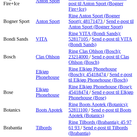
Anton Sport
Fire+Ice
post
til Anton Sport (Bogner
Fire+Ice)
Ring Anton Sport (Bogner
Bogner Sport
Anton Sport
Sport):
48171473
/
Send e-post
til
Anton Sport (Bogner Sport)
Ring VITA (Bondi Sands):
Bondi Sands
VITA
52817105
/
Send e-post
til VITA
(Bondi Sands)
Ring Clas Ohlson (Bosch):
Bosch
Clas Ohlson
23214000
/
Send e-post
til Clas
Ohlson (Bosch)
Ring Elkjøp Phonehouse
Elkjøp
(Bosch):
45418474
/
Send e-post
Phonehouse
til Elkjøp Phonehouse (Bosch)
Ring Elkjøp Phonehouse (Bose):
Elkjøp
Bose
45418474
/
Send e-post
til Elkjøp
Phonehouse
Phonehouse (Bose)
Ring Boots Apotek (Botanics):
Botanics
Boots Apotek
52811100
/
Send e-post
til Boots
Apotek (Botanics)
Ring Tilbords (Brabantia):
45 97
Brabantia
Tilbords
61 93
/
Send e-post
til Tilbords
(Brabantia)