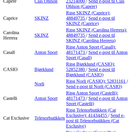
Capere
Clas Ohlson
23214000
/
Send e-post
til Clas
Ohlson (Capere)
Ring SKINZ (Caprice):
Caprice
SKINZ
48849735
/
Send e-post
til
SKINZ (Caprice)
Ring SKINZ (Carolina Herrera):
Carolina
SKINZ
48849735
/
Send e-post
til
Herrera
SKINZ (Carolina Herrera)
Ring Anton Sport (Casall):
Casall
Anton Sport
48171473
/
Send e-post
til Anton
Sport (Casall)
Ring Bjørklund (CASIO):
CASIO
Bjørklund
52852380
/
Send e-post
til
Bjørklund (CASIO)
Ring Norli (CASIO):
52831161
/
Norli
Send e-post
til Norli (CASIO)
Ring Anton Sport (Castelli):
Castelli
Anton Sport
48171473
/
Send e-post
til Anton
Sport (Castelli)
Ring Telenorbutikken (Cat
Exclusive):
41434455
/
Send e-
Cat Exclusive
Telenorbutikken
post
til Telenorbutikken (Cat
Exclusive)