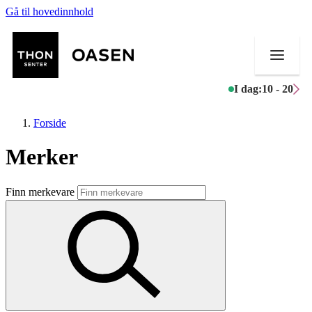
Gå til hovedinnhold
I dag:
10 - 20
Forside
Merker
Butikker
Finn merkevare
Mat og drikke
Helse
Aktiviteter
Tilbud