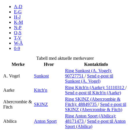
Inspirasjon
A-D
E-G
H-J
K-M
N-P
Søk
Q-S
T-V
W-Å
0-9
Åpningstider
Tabell med aktuelle merkevarer
Merke
Hvor
Kontaktinfo
Praktisk informasjon
Ring Sunkost (A. Vogel):
A. Vogel
Sunkost
90727751
/
Send e-post
til
Ledige stillinger
Sunkost (A. Vogel)
Magasin
Ring Kitch'n (Aarke):
51110312
/
Aarke
Kitch'n
Send e-post
til Kitch'n (Aarke)
Gavekort
Ring SKINZ (Abercrombie &
Abercrombie &
SKINZ
Fitch):
48849735
/
Send e-post
til
Fitch
Finn frem
SKINZ (Abercrombie & Fitch)
Ring Anton Sport (Abilica):
Kundeklubb
Abilica
Anton Sport
48171473
/
Send e-post
til Anton
Sport (Abilica)