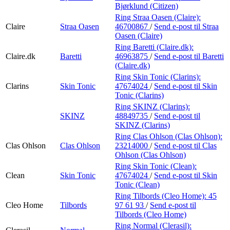
Bjørklund (Citizen)
Ring Straa Oasen (Claire):
Claire
Straa Oasen
46700867
/
Send e-post
til Straa
Oasen (Claire)
Ring Baretti (Claire.dk):
Claire.dk
Baretti
46963875
/
Send e-post
til Baretti
(Claire.dk)
Ring Skin Tonic (Clarins):
Clarins
Skin Tonic
47674024
/
Send e-post
til Skin
Tonic (Clarins)
Ring SKINZ (Clarins):
SKINZ
48849735
/
Send e-post
til
SKINZ (Clarins)
Ring Clas Ohlson (Clas Ohlson):
Clas Ohlson
Clas Ohlson
23214000
/
Send e-post
til Clas
Ohlson (Clas Ohlson)
Ring Skin Tonic (Clean):
Clean
Skin Tonic
47674024
/
Send e-post
til Skin
Tonic (Clean)
Ring Tilbords (Cleo Home):
45
Cleo Home
Tilbords
97 61 93
/
Send e-post
til
Tilbords (Cleo Home)
Ring Normal (Clerasil):