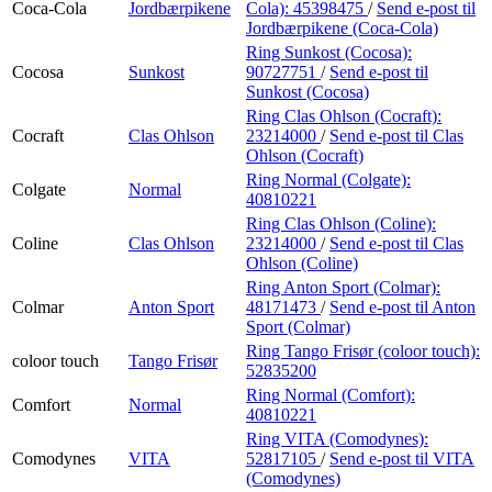
Coca-Cola
Jordbærpikene
Cola):
45398475
/
Send e-post
til
Jordbærpikene (Coca-Cola)
Ring Sunkost (Cocosa):
Cocosa
Sunkost
90727751
/
Send e-post
til
Sunkost (Cocosa)
Ring Clas Ohlson (Cocraft):
Cocraft
Clas Ohlson
23214000
/
Send e-post
til Clas
Ohlson (Cocraft)
Ring Normal (Colgate):
Colgate
Normal
40810221
Ring Clas Ohlson (Coline):
Coline
Clas Ohlson
23214000
/
Send e-post
til Clas
Ohlson (Coline)
Ring Anton Sport (Colmar):
Colmar
Anton Sport
48171473
/
Send e-post
til Anton
Sport (Colmar)
Ring Tango Frisør (coloor touch):
coloor touch
Tango Frisør
52835200
Ring Normal (Comfort):
Comfort
Normal
40810221
Ring VITA (Comodynes):
Comodynes
VITA
52817105
/
Send e-post
til VITA
(Comodynes)