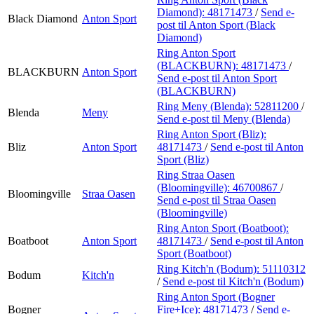
Diamond):
48171473
/
Send e-
Black Diamond
Anton Sport
post
til Anton Sport (Black
Diamond)
Ring Anton Sport
(BLACKBURN):
48171473
/
BLACKBURN
Anton Sport
Send e-post
til Anton Sport
(BLACKBURN)
Ring Meny (Blenda):
52811200
/
Blenda
Meny
Send e-post
til Meny (Blenda)
Ring Anton Sport (Bliz):
Bliz
Anton Sport
48171473
/
Send e-post
til Anton
Sport (Bliz)
Ring Straa Oasen
(Bloomingville):
46700867
/
Bloomingville
Straa Oasen
Send e-post
til Straa Oasen
(Bloomingville)
Ring Anton Sport (Boatboot):
Boatboot
Anton Sport
48171473
/
Send e-post
til Anton
Sport (Boatboot)
Ring Kitch'n (Bodum):
51110312
Bodum
Kitch'n
/
Send e-post
til Kitch'n (Bodum)
Ring Anton Sport (Bogner
Bogner
Fire+Ice):
48171473
/
Send e-