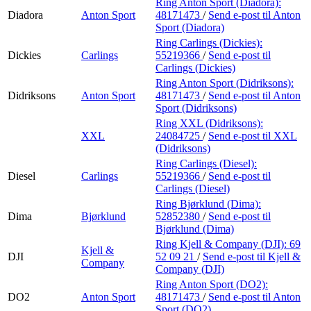
Ring Anton Sport (Diadora):
Diadora
Anton Sport
48171473
/
Send e-post
til Anton
Sport (Diadora)
Ring Carlings (Dickies):
Dickies
Carlings
55219366
/
Send e-post
til
Carlings (Dickies)
Ring Anton Sport (Didriksons):
Didriksons
Anton Sport
48171473
/
Send e-post
til Anton
Sport (Didriksons)
Ring XXL (Didriksons):
XXL
24084725
/
Send e-post
til XXL
(Didriksons)
Ring Carlings (Diesel):
Diesel
Carlings
55219366
/
Send e-post
til
Carlings (Diesel)
Ring Bjørklund (Dima):
Dima
Bjørklund
52852380
/
Send e-post
til
Bjørklund (Dima)
Ring Kjell & Company (DJI):
69
Kjell &
DJI
52 09 21
/
Send e-post
til Kjell &
Company
Company (DJI)
Ring Anton Sport (DO2):
DO2
Anton Sport
48171473
/
Send e-post
til Anton
Sport (DO2)