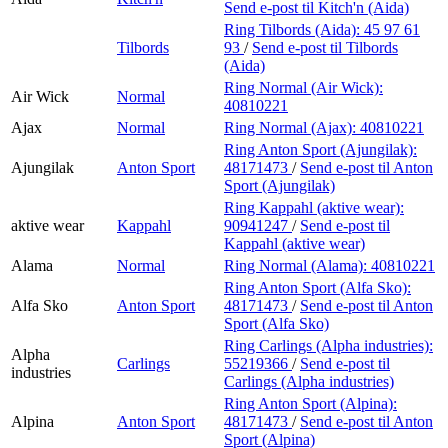
Send e-post
til Kitch'n (Aida)
Ring Tilbords (Aida):
45 97 61
Tilbords
93
/
Send e-post
til Tilbords
(Aida)
Ring Normal (Air Wick):
Air Wick
Normal
40810221
Ajax
Normal
Ring Normal (Ajax):
40810221
Ring Anton Sport (Ajungilak):
Ajungilak
Anton Sport
48171473
/
Send e-post
til Anton
Sport (Ajungilak)
Ring Kappahl (aktive wear):
aktive wear
Kappahl
90941247
/
Send e-post
til
Kappahl (aktive wear)
Alama
Normal
Ring Normal (Alama):
40810221
Ring Anton Sport (Alfa Sko):
Alfa Sko
Anton Sport
48171473
/
Send e-post
til Anton
Sport (Alfa Sko)
Ring Carlings (Alpha industries):
Alpha
Carlings
55219366
/
Send e-post
til
industries
Carlings (Alpha industries)
Ring Anton Sport (Alpina):
Alpina
Anton Sport
48171473
/
Send e-post
til Anton
Sport (Alpina)