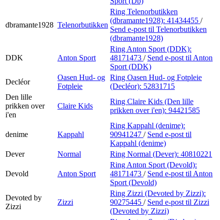
Sport (Db)
Ring Telenorbutikken
(dbramante1928):
41434455
/
dbramante1928
Telenorbutikken
Send e-post
til Telenorbutikken
(dbramante1928)
Ring Anton Sport (DDK):
DDK
Anton Sport
48171473
/
Send e-post
til Anton
Sport (DDK)
Oasen Hud- og
Ring Oasen Hud- og Fotpleie
Decléor
Fotpleie
(Decléor):
52831715
Den lille
Ring Claire Kids (Den lille
prikken over
Claire Kids
prikken over i'en):
94421585
i'en
Ring Kappahl (denime):
denime
Kappahl
90941247
/
Send e-post
til
Kappahl (denime)
Dever
Normal
Ring Normal (Dever):
40810221
Ring Anton Sport (Devold):
Devold
Anton Sport
48171473
/
Send e-post
til Anton
Sport (Devold)
Ring Zizzi (Devoted by Zizzi):
Devoted by
Zizzi
90275445
/
Send e-post
til Zizzi
Zizzi
(Devoted by Zizzi)