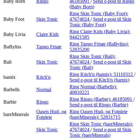
Baby Born
Ringo
46185091
/
Send e-post
til Ringo
(Baby Born)
Ring Skin Tonic (Baby Foot):
Baby Foot
Skin Tonic
47674024
/
Send e-post
til Skin
Tonic (Baby Foot)
Ring Claire Kids (Baby Livia):
Baby Livia
Claire Kids
94421585
Ring Tango Frisør (BaByliss):
BaByliss
Tango Frisør
52835200
Ring Skin Tonic (Bali):
Bali
Skin Tonic
47674024
/
Send e-post
til Skin
Tonic (Bali)
Ring Kitch'n (bamix):
51110312
/
bamix
Kitch'n
Send e-post
til Kitch'n (bamix)
Ring Normal (Barbells):
Barbells
Normal
40810221
Ring Ringo (Barbie):
46185091
/
Barbie
Ringo
Send e-post
til Ringo (Barbie)
Oasen Hud- og
Ring Oasen Hud- og Fotpleie
bareMinerals
Fotpleie
(bareMinerals):
52831715
Ring Skin Tonic (bareMinerals):
Skin Tonic
47674024
/
Send e-post
til Skin
Tonic (bareMinerals)