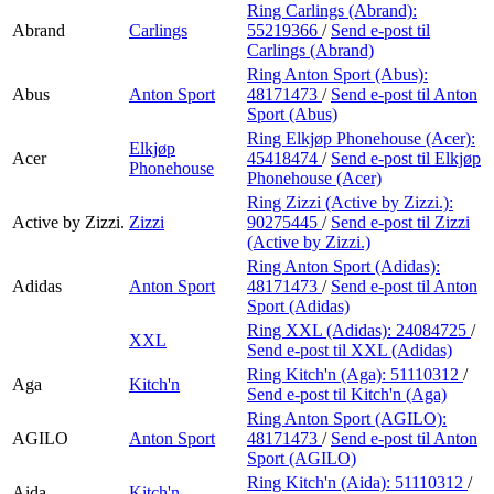
Ring Carlings (Abrand):
Abrand
Carlings
55219366
/
Send e-post
til
Carlings (Abrand)
Ring Anton Sport (Abus):
Abus
Anton Sport
48171473
/
Send e-post
til Anton
Sport (Abus)
Ring Elkjøp Phonehouse (Acer):
Elkjøp
Acer
45418474
/
Send e-post
til Elkjøp
Phonehouse
Phonehouse (Acer)
Ring Zizzi (Active by Zizzi.):
Active by Zizzi.
Zizzi
90275445
/
Send e-post
til Zizzi
(Active by Zizzi.)
Ring Anton Sport (Adidas):
Adidas
Anton Sport
48171473
/
Send e-post
til Anton
Sport (Adidas)
Ring XXL (Adidas):
24084725
/
XXL
Send e-post
til XXL (Adidas)
Ring Kitch'n (Aga):
51110312
/
Aga
Kitch'n
Send e-post
til Kitch'n (Aga)
Ring Anton Sport (AGILO):
AGILO
Anton Sport
48171473
/
Send e-post
til Anton
Sport (AGILO)
Ring Kitch'n (Aida):
51110312
/
Aida
Kitch'n