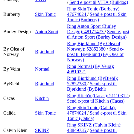
/
Send e-post
til VITA (Bulldog)
Ring Skin Tonic (Burberry):
Burberry
Skin Tonic
47674024
/
Send e-post
til Skin
Tonic (Burberry)
Ring Anton Sport (Burley
Burley Design
Anton Sport
Design):
48171473
/
Send e-post
til Anton Sport (Burley Design)
Ring Bjørklund (By Olea of
By Olea of
Norway):
52852380
/
Send e-
Bjørklund
Norway
post
til Bjørklund (By Olea of
Norway)
Ring Normal (By Veira):
By Veira
Normal
40810221
Ring Bjørklund (ByBiehl):
ByBiehl
Bjørklund
52852380
/
Send e-post
til
Bjørklund (ByBiehl)
Ring Kitch'n (Cacas):
51110312
/
Cacas
Kitch'n
Send e-post
til Kitch'n (Cacas)
Ring Skin Tonic (Calida):
Calida
Skin Tonic
47674024
/
Send e-post
til Skin
Tonic (Calida)
Ring SKINZ (Calvin Klein):
Calvin Klein
SKINZ
48849735
/
Send e-post
til