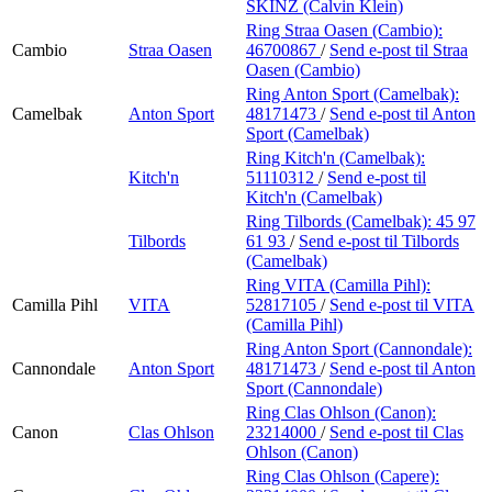
SKINZ (Calvin Klein)
Ring Straa Oasen (Cambio):
Cambio
Straa Oasen
46700867
/
Send e-post
til Straa
Oasen (Cambio)
Ring Anton Sport (Camelbak):
Camelbak
Anton Sport
48171473
/
Send e-post
til Anton
Sport (Camelbak)
Ring Kitch'n (Camelbak):
Kitch'n
51110312
/
Send e-post
til
Kitch'n (Camelbak)
Ring Tilbords (Camelbak):
45 97
Tilbords
61 93
/
Send e-post
til Tilbords
(Camelbak)
Ring VITA (Camilla Pihl):
Camilla Pihl
VITA
52817105
/
Send e-post
til VITA
(Camilla Pihl)
Ring Anton Sport (Cannondale):
Cannondale
Anton Sport
48171473
/
Send e-post
til Anton
Sport (Cannondale)
Ring Clas Ohlson (Canon):
Canon
Clas Ohlson
23214000
/
Send e-post
til Clas
Ohlson (Canon)
Ring Clas Ohlson (Capere):