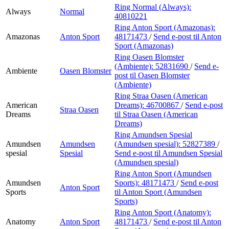
Ring Normal (Always):
Always
Normal
40810221
Ring Anton Sport (Amazonas):
Amazonas
Anton Sport
48171473
/
Send e-post
til Anton
Sport (Amazonas)
Ring Oasen Blomster
(Ambiente):
52831690
/
Send e-
Ambiente
Oasen Blomster
post
til Oasen Blomster
(Ambiente)
Ring Straa Oasen (American
American
Dreams):
46700867
/
Send e-post
Straa Oasen
Dreams
til Straa Oasen (American
Dreams)
Ring Amundsen Spesial
Amundsen
Amundsen
(Amundsen spesial):
52827389
/
spesial
Spesial
Send e-post
til Amundsen Spesial
(Amundsen spesial)
Ring Anton Sport (Amundsen
Amundsen
Sports):
48171473
/
Send e-post
Anton Sport
Sports
til Anton Sport (Amundsen
Sports)
Ring Anton Sport (Anatomy):
Anatomy
Anton Sport
48171473
/
Send e-post
til Anton