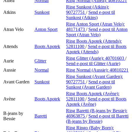
Athea
Normal
Ring Normal (Athea):
40810221
Ring Sunkost (Atkins):
Atkins
Sunkost
90727751
/
Send e-post
til
Sunkost (Atkins)
Ring Anton Sport (Atran Velo):
Atran Velo
Anton Sport
48171473
/
Send e-post
til Anton
Sport (Atran Velo)
Ring Boots Apotek (Attends):
Attends
Boots Apotek
52811100
/
Send e-post
til Boots
Apotek (Attends)
Ring Glitter (Aurie):
40701603
/
Aurie
Glitter
Send e-post
til Glitter (Aurie)
Aussie
Normal
Ring Normal (Aussie):
40810221
Ring Sunkost (Avant Garden):
Avant Garden
Sunkost
90727751
/
Send e-post
til
Sunkost (Avant Garden)
Ring Boots Apotek (Avène):
Avène
Boots Apotek
52811100
/
Send e-post
til Boots
Apotek (Avène)
Ring Baretti (B-jeans by Bessie):
B-jeans by
Baretti
46963875
/
Send e-post
til Baretti
Bessie
(B-jeans by Bessie)
Ring Ringo (Baby Born):