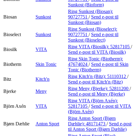
Sunkost (Bioform)
Ring Sunkost (Biosan):
Biosan
Sunkost
90727751
/
Send e-post
til
Sunkost (Biosan)
Ring Sunkost (Bioselect):
Bioselect
Sunkost
90727751
/
Send e-post
til
Sunkost (Bioselect)
Ring VITA (Biosilk):
52817105
/
Biosilk
VITA
Send e-post
til VITA (Biosilk)
Ring Skin Tonic (Biotherm):
Biotherm
Skin Tonic
47674024
/
Send e-post
til Skin
Tonic (Biotherm)
Ring Kitch'n (Bitz):
51110312
/
Bitz
Kitch'n
Send e-post
til Kitch'n (Bitz)
Ring Meny (Bjerke):
52811200
/
Bjerke
Meny
Send e-post
til Meny (Bjerke)
Ring VITA (Björn Axén):
Björn Axén
VITA
52817105
/
Send e-post
til VITA
(Björn Axén)
Ring Anton Sport (Bjørn
Bjørn Dæhlie
Anton Sport
Dæhlie):
48171473
/
Send e-post
til Anton Sport (Bjørn Dæhlie)
Ring Anton Sport (Black