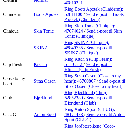
Clerasil
Normal
40810221
Ring Boots Apotek (Cliniderm):
Cliniderm
Boots Apotek
52811100
/
Send e-post
til Boots
Apotek (Cliniderm)
Ring Skin Tonic (Clinique):
Clinique
Skin Tonic
47674024
/
Send e-post
til Skin
Tonic (Clinique)
Ring SKINZ (Clinique):
SKINZ
48849735
/
Send e-post
til
SKINZ (Clinique)
Ring Kitch'n (Clip Fresh):
Clip Fresh
Kitch'n
51110312
/
Send e-post
til
Kitch'n (Clip Fresh)
Ring Straa Oasen (Close to my
Close to my
Straa Oasen
heart):
46700867
/
Send e-post
til
heart
Straa Oasen (Close to my heart)
Ring Bjørklund (Club):
Club
Bjørklund
52852380
/
Send e-post
til
Bjørklund (Club)
Ring Anton Sport (CLUG):
CLUG
Anton Sport
48171473
/
Send e-post
til Anton
Sport (CLUG)
Ring Jordbærpikene (Coca-