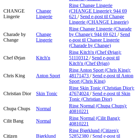
Ring Change Lingerie
CHANGE
Change
(CHANGE Lingerie):
944 69
Lingerie
Lingerie
621
/
Send e-post
til Change
Lingerie (CHANGE Lingerie)
Ring Change Lingerie (Charade
Charade by
Change
by Change):
944 69 621
/
Send
Change
Lingerie
e-post
til Change Lingerie
(Charade by Change)
Ring Kitch'n (Chef Ørjan):
Chef Ørjan
Kitch'n
51110312
/
Send e-post
til
Kitch'n (Chef Ørjan)
Ring Anton Sport (Chris King):
Chris King
Anton Sport
48171473
/
Send e-post
til Anton
Sport (Chris King)
Ring Skin Tonic (Christian Dior):
Christian Dior
Skin Tonic
47674024
/
Send e-post
til Skin
Tonic (Christian Dior)
Ring Normal (Chupa Chups):
Chupa Chups
Normal
40810221
Ring Normal (Cilit Bang):
Cilit Bang
Normal
40810221
Ring Bjørklund (Citizen):
Citizen
Bjørklund
52852380
/
Send e-post
til