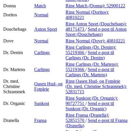
Donna
Match
Ring Match (Donna):
52900122
Ring Normal (Doritos):
Doritos
Normal
40810221
Ring Anton Sport (Douchebags):
Douchebags
Anton Sport
48171473
/
Send e-post
til Anton
Sport (Douchebags)
Dove
Normal
Ring Normal (Dove):
40810221
Ring Carlings (Dr. Denim):
Dr. Denim
Carlings
55219366
/
Send e-post
til
Carlings (Dr. Denim)
Ring Carlings (Dr. Martens):
Dr. Martens
Carlings
55219366
/
Send e-post
til
Carlings (Dr. Martens)
Dr. med.
Ring Oasen Hud- og Fotpleie
Oasen Hud- og
Christine
(Dr. med. Christine Schrammek):
Fotpleie
Schrammek
52831715
Ring Sunkost (Dr. Organic):
Dr. Organic
Sunkost
90727751
/
Send e-post
til
Sunkost (Dr. Organic)
Ring Fransa (Dranella):
Dranella
Fransa
52851570
/
Send e-post
til Fransa
(Dranella)