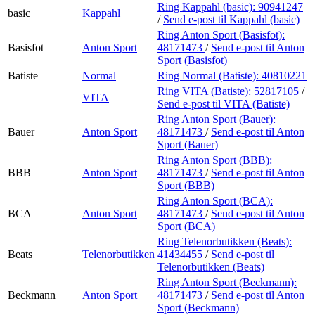
Ring Kappahl (basic):
90941247
basic
Kappahl
/
Send e-post
til Kappahl (basic)
Ring Anton Sport (Basisfot):
Basisfot
Anton Sport
48171473
/
Send e-post
til Anton
Sport (Basisfot)
Batiste
Normal
Ring Normal (Batiste):
40810221
Ring VITA (Batiste):
52817105
/
VITA
Send e-post
til VITA (Batiste)
Ring Anton Sport (Bauer):
Bauer
Anton Sport
48171473
/
Send e-post
til Anton
Sport (Bauer)
Ring Anton Sport (BBB):
BBB
Anton Sport
48171473
/
Send e-post
til Anton
Sport (BBB)
Ring Anton Sport (BCA):
BCA
Anton Sport
48171473
/
Send e-post
til Anton
Sport (BCA)
Ring Telenorbutikken (Beats):
Beats
Telenorbutikken
41434455
/
Send e-post
til
Telenorbutikken (Beats)
Ring Anton Sport (Beckmann):
Beckmann
Anton Sport
48171473
/
Send e-post
til Anton
Sport (Beckmann)