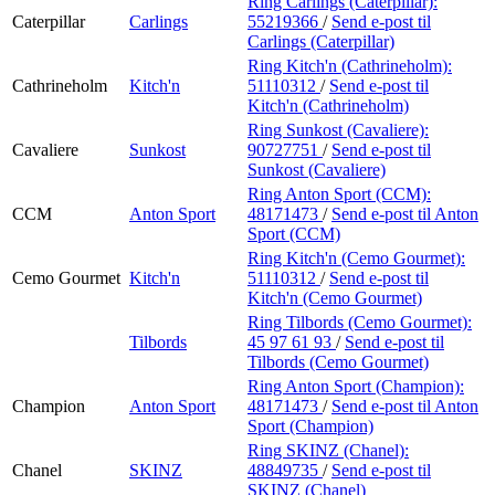
Ring Carlings (Caterpillar):
Caterpillar
Carlings
55219366
/
Send e-post
til
Carlings (Caterpillar)
Ring Kitch'n (Cathrineholm):
Cathrineholm
Kitch'n
51110312
/
Send e-post
til
Kitch'n (Cathrineholm)
Ring Sunkost (Cavaliere):
Cavaliere
Sunkost
90727751
/
Send e-post
til
Sunkost (Cavaliere)
Ring Anton Sport (CCM):
CCM
Anton Sport
48171473
/
Send e-post
til Anton
Sport (CCM)
Ring Kitch'n (Cemo Gourmet):
Cemo Gourmet
Kitch'n
51110312
/
Send e-post
til
Kitch'n (Cemo Gourmet)
Ring Tilbords (Cemo Gourmet):
Tilbords
45 97 61 93
/
Send e-post
til
Tilbords (Cemo Gourmet)
Ring Anton Sport (Champion):
Champion
Anton Sport
48171473
/
Send e-post
til Anton
Sport (Champion)
Ring SKINZ (Chanel):
Chanel
SKINZ
48849735
/
Send e-post
til
SKINZ (Chanel)