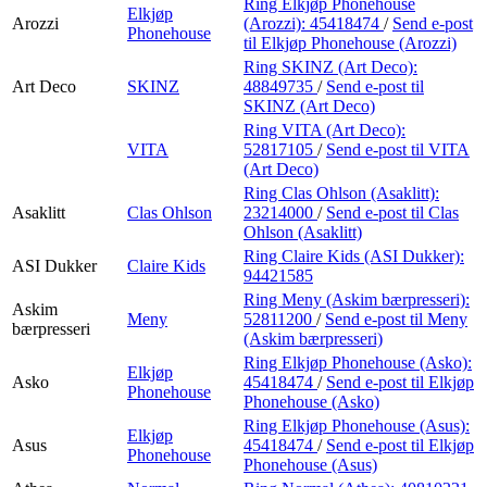
Ring Elkjøp Phonehouse
Elkjøp
Arozzi
(Arozzi):
45418474
/
Send e-post
Phonehouse
til Elkjøp Phonehouse (Arozzi)
Ring SKINZ (Art Deco):
Art Deco
SKINZ
48849735
/
Send e-post
til
SKINZ (Art Deco)
Ring VITA (Art Deco):
VITA
52817105
/
Send e-post
til VITA
(Art Deco)
Ring Clas Ohlson (Asaklitt):
Asaklitt
Clas Ohlson
23214000
/
Send e-post
til Clas
Ohlson (Asaklitt)
Ring Claire Kids (ASI Dukker):
ASI Dukker
Claire Kids
94421585
Ring Meny (Askim bærpresseri):
Askim
Meny
52811200
/
Send e-post
til Meny
bærpresseri
(Askim bærpresseri)
Ring Elkjøp Phonehouse (Asko):
Elkjøp
Asko
45418474
/
Send e-post
til Elkjøp
Phonehouse
Phonehouse (Asko)
Ring Elkjøp Phonehouse (Asus):
Elkjøp
Asus
45418474
/
Send e-post
til Elkjøp
Phonehouse
Phonehouse (Asus)