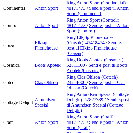
Ring Anton Sport (Continental):
Continental
Anton Sport
48171473
/
Send e-post
til Anton
Sport (Continental)
Ring Anton Sport (Control):
Control
Anton Sport
48171473
/
Send e-post
til Anton
Sport (Control)
Ring Elkjøp Phonehouse
Elkjøp
(Corsair):
45418474
/
Send e-
Corsair
Phonehouse
post
til Elkjøp Phonehouse
(Corsair)
Ring Boots Apotek (Cosmica):
Cosmica
Boots Apotek
52811100
/
Send e-post
til Boots
Apotek (Cosmica)
Ring Clas Ohlson (Cotech):
Cotech
Clas Ohlson
23214000
/
Send e-post
til Clas
Ohlson (Cotech)
Ring Amundsen Spesial (Cottage
Amundsen
Delight):
52827389
/
Send e-post
Cottage Delight
Spesial
til Amundsen Spesial (Cottage
Delight)
Ring Anton Sport (Craft):
Craft
Anton Sport
48171473
/
Send e-post
til Anton
Sport (Craft)