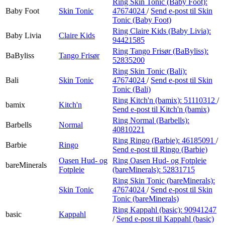
Ring Skin Tonic (Baby Foot):
Baby Foot
Skin Tonic
47674024
/
Send e-post
til Skin
Tonic (Baby Foot)
Ring Claire Kids (Baby Livia):
Baby Livia
Claire Kids
94421585
Ring Tango Frisør (BaByliss):
BaByliss
Tango Frisør
52835200
Ring Skin Tonic (Bali):
Bali
Skin Tonic
47674024
/
Send e-post
til Skin
Tonic (Bali)
Ring Kitch'n (bamix):
51110312
/
bamix
Kitch'n
Send e-post
til Kitch'n (bamix)
Ring Normal (Barbells):
Barbells
Normal
40810221
Ring Ringo (Barbie):
46185091
/
Barbie
Ringo
Send e-post
til Ringo (Barbie)
Oasen Hud- og
Ring Oasen Hud- og Fotpleie
bareMinerals
Fotpleie
(bareMinerals):
52831715
Ring Skin Tonic (bareMinerals):
Skin Tonic
47674024
/
Send e-post
til Skin
Tonic (bareMinerals)
Ring Kappahl (basic):
90941247
basic
Kappahl
/
Send e-post
til Kappahl (basic)