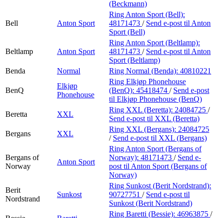
(Beckmann)
Ring Anton Sport (Bell):
Bell
Anton Sport
48171473
/
Send e-post
til Anton
Sport (Bell)
Ring Anton Sport (Beltlamp):
Beltlamp
Anton Sport
48171473
/
Send e-post
til Anton
Sport (Beltlamp)
Benda
Normal
Ring Normal (Benda):
40810221
Ring Elkjøp Phonehouse
Elkjøp
BenQ
(BenQ):
45418474
/
Send e-post
Phonehouse
til Elkjøp Phonehouse (BenQ)
Ring XXL (Beretta):
24084725
/
Beretta
XXL
Send e-post
til XXL (Beretta)
Ring XXL (Bergans):
24084725
Bergans
XXL
/
Send e-post
til XXL (Bergans)
Ring Anton Sport (Bergans of
Bergans of
Norway):
48171473
/
Send e-
Anton Sport
Norway
post
til Anton Sport (Bergans of
Norway)
Ring Sunkost (Berit Nordstrand):
Berit
Sunkost
90727751
/
Send e-post
til
Nordstrand
Sunkost (Berit Nordstrand)
Ring Baretti (Bessie):
46963875
/