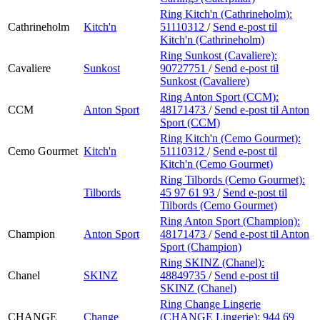
Ring Kitch'n (Cathrineholm):
Cathrineholm
Kitch'n
51110312
/
Send e-post
til
Kitch'n (Cathrineholm)
Ring Sunkost (Cavaliere):
Cavaliere
Sunkost
90727751
/
Send e-post
til
Sunkost (Cavaliere)
Ring Anton Sport (CCM):
CCM
Anton Sport
48171473
/
Send e-post
til Anton
Sport (CCM)
Ring Kitch'n (Cemo Gourmet):
Cemo Gourmet
Kitch'n
51110312
/
Send e-post
til
Kitch'n (Cemo Gourmet)
Ring Tilbords (Cemo Gourmet):
Tilbords
45 97 61 93
/
Send e-post
til
Tilbords (Cemo Gourmet)
Ring Anton Sport (Champion):
Champion
Anton Sport
48171473
/
Send e-post
til Anton
Sport (Champion)
Ring SKINZ (Chanel):
Chanel
SKINZ
48849735
/
Send e-post
til
SKINZ (Chanel)
Ring Change Lingerie
CHANGE
Change
(CHANGE Lingerie):
944 69