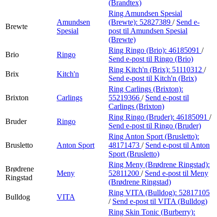
(Brandtex)
Ring Amundsen Spesial
Amundsen
(Brewte):
52827389
/
Send e-
Brewte
Spesial
post
til Amundsen Spesial
(Brewte)
Ring Ringo (Brio):
46185091
/
Brio
Ringo
Send e-post
til Ringo (Brio)
Ring Kitch'n (Brix):
51110312
/
Brix
Kitch'n
Send e-post
til Kitch'n (Brix)
Ring Carlings (Brixton):
Brixton
Carlings
55219366
/
Send e-post
til
Carlings (Brixton)
Ring Ringo (Bruder):
46185091
/
Bruder
Ringo
Send e-post
til Ringo (Bruder)
Ring Anton Sport (Brusletto):
Brusletto
Anton Sport
48171473
/
Send e-post
til Anton
Sport (Brusletto)
Ring Meny (Brødrene Ringstad):
Brødrene
Meny
52811200
/
Send e-post
til Meny
Ringstad
(Brødrene Ringstad)
Ring VITA (Bulldog):
52817105
Bulldog
VITA
/
Send e-post
til VITA (Bulldog)
Ring Skin Tonic (Burberry):