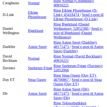
Ring Normal (Creightons):
Creightons
Normal
40810221
Ring Elkjøp Phonehouse (D-
Elkjøp
D-Link
Link):
45418474
/
Send e-post
til
Phonehouse
Elkjøp Phonehouse (D-Link)
Ring Bjørklund (Daniel
Daniel
Wellington):
52852380
/
Send e-
Bjørklund
Wellington
post
til Bjørklund (Daniel
Wellington)
Ring Anton Sport (Darkfire):
Darkfire
Anton Sport
48171473
/
Send e-post
til Anton
Sport (Darkfire)
David
Ring Normal (David Beckham):
Normal
Beckham
40810221
Ring Spektrum Frisør (Davines):
Davines
Spektrum Frisør
52852066
Ring Straa Oasen (Day ET):
Day ET
Straa Oasen
46700867
/
Send e-post
til Straa
Oasen (Day ET)
Ring Anton Sport (Db):
Db
Anton Sport
48171473
/
Send e-post
til Anton
Sport (Db)
Ring Telenorbutikken