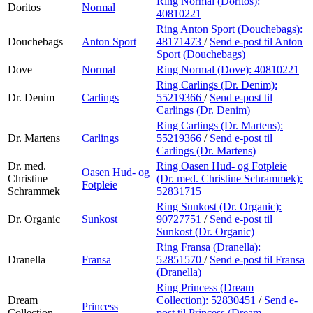
Ring Normal (Doritos):
Doritos
Normal
40810221
Ring Anton Sport (Douchebags):
Douchebags
Anton Sport
48171473
/
Send e-post
til Anton
Sport (Douchebags)
Dove
Normal
Ring Normal (Dove):
40810221
Ring Carlings (Dr. Denim):
Dr. Denim
Carlings
55219366
/
Send e-post
til
Carlings (Dr. Denim)
Ring Carlings (Dr. Martens):
Dr. Martens
Carlings
55219366
/
Send e-post
til
Carlings (Dr. Martens)
Dr. med.
Ring Oasen Hud- og Fotpleie
Oasen Hud- og
Christine
(Dr. med. Christine Schrammek):
Fotpleie
Schrammek
52831715
Ring Sunkost (Dr. Organic):
Dr. Organic
Sunkost
90727751
/
Send e-post
til
Sunkost (Dr. Organic)
Ring Fransa (Dranella):
Dranella
Fransa
52851570
/
Send e-post
til Fransa
(Dranella)
Ring Princess (Dream
Dream
Collection):
52830451
/
Send e-
Princess
Collection
post
til Princess (Dream