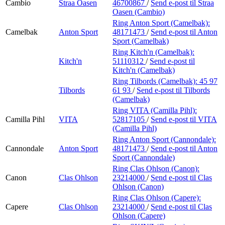
Cambio
Straa Oasen
46700867
/
Send e-post
til Straa
Oasen (Cambio)
Ring Anton Sport (Camelbak):
Camelbak
Anton Sport
48171473
/
Send e-post
til Anton
Sport (Camelbak)
Ring Kitch'n (Camelbak):
Kitch'n
51110312
/
Send e-post
til
Kitch'n (Camelbak)
Ring Tilbords (Camelbak):
45 97
Tilbords
61 93
/
Send e-post
til Tilbords
(Camelbak)
Ring VITA (Camilla Pihl):
Camilla Pihl
VITA
52817105
/
Send e-post
til VITA
(Camilla Pihl)
Ring Anton Sport (Cannondale):
Cannondale
Anton Sport
48171473
/
Send e-post
til Anton
Sport (Cannondale)
Ring Clas Ohlson (Canon):
Canon
Clas Ohlson
23214000
/
Send e-post
til Clas
Ohlson (Canon)
Ring Clas Ohlson (Capere):
Capere
Clas Ohlson
23214000
/
Send e-post
til Clas
Ohlson (Capere)