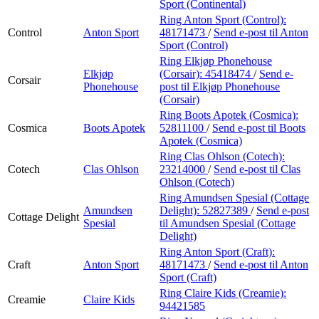
Sport (Continental)
Ring Anton Sport (Control):
Control
Anton Sport
48171473
/
Send e-post
til Anton
Sport (Control)
Ring Elkjøp Phonehouse
Elkjøp
(Corsair):
45418474
/
Send e-
Corsair
Phonehouse
post
til Elkjøp Phonehouse
(Corsair)
Ring Boots Apotek (Cosmica):
Cosmica
Boots Apotek
52811100
/
Send e-post
til Boots
Apotek (Cosmica)
Ring Clas Ohlson (Cotech):
Cotech
Clas Ohlson
23214000
/
Send e-post
til Clas
Ohlson (Cotech)
Ring Amundsen Spesial (Cottage
Amundsen
Delight):
52827389
/
Send e-post
Cottage Delight
Spesial
til Amundsen Spesial (Cottage
Delight)
Ring Anton Sport (Craft):
Craft
Anton Sport
48171473
/
Send e-post
til Anton
Sport (Craft)
Ring Claire Kids (Creamie):
Creamie
Claire Kids
94421585