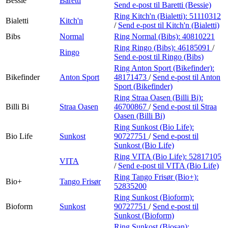
Bessie
Baretti
Send e-post
til Baretti (Bessie)
Ring Kitch'n (Bialetti):
51110312
Bialetti
Kitch'n
/
Send e-post
til Kitch'n (Bialetti)
Bibs
Normal
Ring Normal (Bibs):
40810221
Ring Ringo (Bibs):
46185091
/
Ringo
Send e-post
til Ringo (Bibs)
Ring Anton Sport (Bikefinder):
Bikefinder
Anton Sport
48171473
/
Send e-post
til Anton
Sport (Bikefinder)
Ring Straa Oasen (Billi Bi):
Billi Bi
Straa Oasen
46700867
/
Send e-post
til Straa
Oasen (Billi Bi)
Ring Sunkost (Bio Life):
Bio Life
Sunkost
90727751
/
Send e-post
til
Sunkost (Bio Life)
Ring VITA (Bio Life):
52817105
VITA
/
Send e-post
til VITA (Bio Life)
Ring Tango Frisør (Bio+):
Bio+
Tango Frisør
52835200
Ring Sunkost (Bioform):
Bioform
Sunkost
90727751
/
Send e-post
til
Sunkost (Bioform)
Ring Sunkost (Biosan):