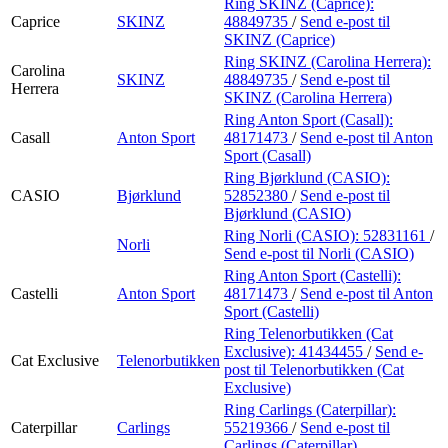
Ring SKINZ (Caprice):
Caprice
SKINZ
48849735
/
Send e-post
til
SKINZ (Caprice)
Ring SKINZ (Carolina Herrera):
Carolina
SKINZ
48849735
/
Send e-post
til
Herrera
SKINZ (Carolina Herrera)
Ring Anton Sport (Casall):
Casall
Anton Sport
48171473
/
Send e-post
til Anton
Sport (Casall)
Ring Bjørklund (CASIO):
CASIO
Bjørklund
52852380
/
Send e-post
til
Bjørklund (CASIO)
Ring Norli (CASIO):
52831161
/
Norli
Send e-post
til Norli (CASIO)
Ring Anton Sport (Castelli):
Castelli
Anton Sport
48171473
/
Send e-post
til Anton
Sport (Castelli)
Ring Telenorbutikken (Cat
Exclusive):
41434455
/
Send e-
Cat Exclusive
Telenorbutikken
post
til Telenorbutikken (Cat
Exclusive)
Ring Carlings (Caterpillar):
Caterpillar
Carlings
55219366
/
Send e-post
til
Carlings (Caterpillar)