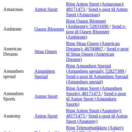
Ring Anton Sport (Amazonas):
Amazonas
Anton Sport
48171473
/
Send e-post
til Anton
Sport (Amazonas)
Ring Oasen Blomster
(Ambiente):
52831690
/
Send e-
Ambiente
Oasen Blomster
post
til Oasen Blomster
(Ambiente)
Ring Straa Oasen (American
American
Dreams):
46700867
/
Send e-post
Straa Oasen
Dreams
til Straa Oasen (American
Dreams)
Ring Amundsen Spesial
Amundsen
Amundsen
(Amundsen spesial):
52827389
/
spesial
Spesial
Send e-post
til Amundsen Spesial
(Amundsen spesial)
Ring Anton Sport (Amundsen
Amundsen
Sports):
48171473
/
Send e-post
Anton Sport
Sports
til Anton Sport (Amundsen
Sports)
Ring Anton Sport (Anatomy):
Anatomy
Anton Sport
48171473
/
Send e-post
til Anton
Sport (Anatomy)
Ring Telenorbutikken (Anker):