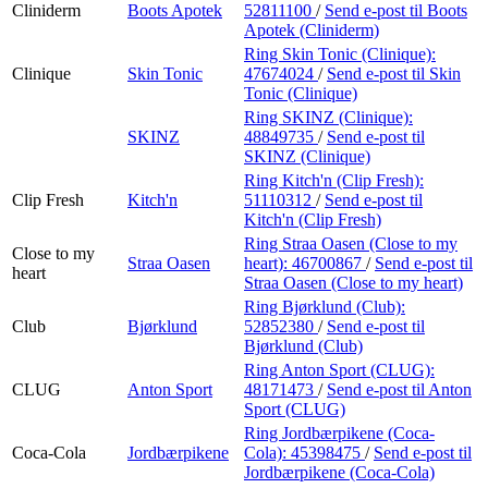
Cliniderm
Boots Apotek
52811100
/
Send e-post
til Boots
Apotek (Cliniderm)
Ring Skin Tonic (Clinique):
Clinique
Skin Tonic
47674024
/
Send e-post
til Skin
Tonic (Clinique)
Ring SKINZ (Clinique):
SKINZ
48849735
/
Send e-post
til
SKINZ (Clinique)
Ring Kitch'n (Clip Fresh):
Clip Fresh
Kitch'n
51110312
/
Send e-post
til
Kitch'n (Clip Fresh)
Ring Straa Oasen (Close to my
Close to my
Straa Oasen
heart):
46700867
/
Send e-post
til
heart
Straa Oasen (Close to my heart)
Ring Bjørklund (Club):
Club
Bjørklund
52852380
/
Send e-post
til
Bjørklund (Club)
Ring Anton Sport (CLUG):
CLUG
Anton Sport
48171473
/
Send e-post
til Anton
Sport (CLUG)
Ring Jordbærpikene (Coca-
Coca-Cola
Jordbærpikene
Cola):
45398475
/
Send e-post
til
Jordbærpikene (Coca-Cola)