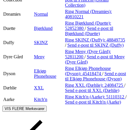
Collection)
Ring Normal (Dreamies):
Dreamies
Normal
40810221
Ring Bjørklund (Duette):
Duette
Bjørklund
52852380
/
Send e-post
til
Bjørklund (Duette)
Ring SKINZ (Duffy):
48849735
Duffy
SKINZ
/
Send e-post
til SKINZ (Duffy)
Ring Meny (Dyre Gård):
Dyre Gård
Meny
52811200
/
Send e-post
til Meny
(Dyre Gård)
Ring Elkjøp Phonehouse
Elkjøp
Dyson
(Dyson):
45418474
/
Send e-post
Phonehouse
til Elkjøp Phonehouse (Dyson)
Ring XXL (Dæhlie):
24084725
/
Dæhlie
XXL
Send e-post
til XXL (Dæhlie)
Ring Kitch'n (Aarke):
51110312
/
Aarke
Kitch'n
Send e-post
til Kitch'n (Aarke)
VIS FLERE
Merkevarer