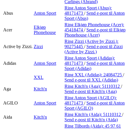
Carlings (Abrand)
Ring Anton Sport (Abus):
Abus
Anton Sport
48171473
/
Send e-post
til Anton
Sport (Abus)
Ring Elkjøp Phonehouse (Acer):
Elkjøp
Acer
45418474
/
Send e-post
til Elkjøp
Phonehouse
Phonehouse (Acer)
Ring Zizzi (Active by Zizzi.):
Active by Zizzi.
Zizzi
90275445
/
Send e-post
til Zizzi
(Active by Zizzi.)
Ring Anton Sport (Adidas):
Adidas
Anton Sport
48171473
/
Send e-post
til Anton
Sport (Adidas)
Ring XXL (Adidas):
24084725
/
XXL
Send e-post
til XXL (Adidas)
Ring Kitch'n (Aga):
51110312
/
Aga
Kitch'n
Send e-post
til Kitch'n (Aga)
Ring Anton Sport (AGILO):
AGILO
Anton Sport
48171473
/
Send e-post
til Anton
Sport (AGILO)
Ring Kitch'n (Aida):
51110312
/
Aida
Kitch'n
Send e-post
til Kitch'n (Aida)
Ring Tilbords (Aida):
45 97 61