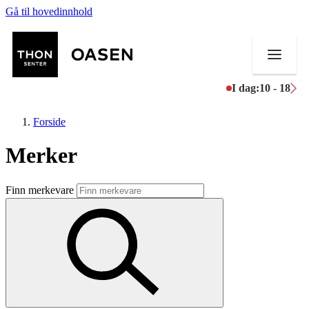
Gå til hovedinnhold
I dag:
10 - 18
Forside
Merker
Butikker
Finn merkevare
Mat og drikke
Helse
Aktiviteter
Tilbud