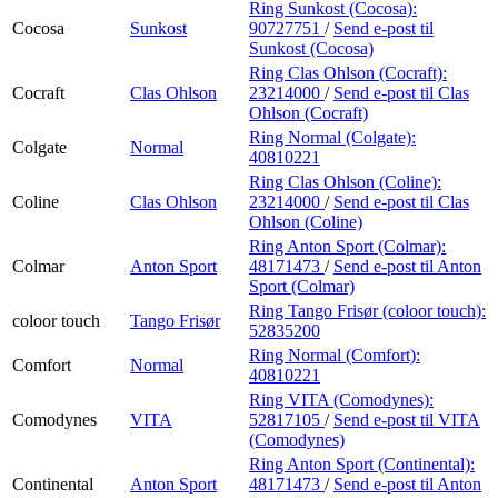
Ring Sunkost (Cocosa):
Cocosa
Sunkost
90727751
/
Send e-post
til
Sunkost (Cocosa)
Ring Clas Ohlson (Cocraft):
Cocraft
Clas Ohlson
23214000
/
Send e-post
til Clas
Ohlson (Cocraft)
Ring Normal (Colgate):
Colgate
Normal
40810221
Ring Clas Ohlson (Coline):
Coline
Clas Ohlson
23214000
/
Send e-post
til Clas
Ohlson (Coline)
Ring Anton Sport (Colmar):
Colmar
Anton Sport
48171473
/
Send e-post
til Anton
Sport (Colmar)
Ring Tango Frisør (coloor touch):
coloor touch
Tango Frisør
52835200
Ring Normal (Comfort):
Comfort
Normal
40810221
Ring VITA (Comodynes):
Comodynes
VITA
52817105
/
Send e-post
til VITA
(Comodynes)
Ring Anton Sport (Continental):
Continental
Anton Sport
48171473
/
Send e-post
til Anton