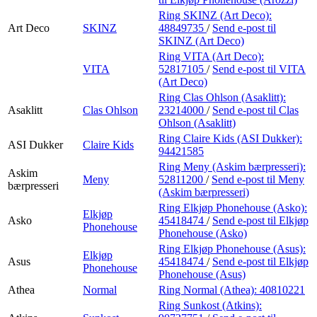
Ring SKINZ (Art Deco):
Art Deco
SKINZ
48849735
/
Send e-post
til
SKINZ (Art Deco)
Ring VITA (Art Deco):
VITA
52817105
/
Send e-post
til VITA
(Art Deco)
Ring Clas Ohlson (Asaklitt):
Asaklitt
Clas Ohlson
23214000
/
Send e-post
til Clas
Ohlson (Asaklitt)
Ring Claire Kids (ASI Dukker):
ASI Dukker
Claire Kids
94421585
Ring Meny (Askim bærpresseri):
Askim
Meny
52811200
/
Send e-post
til Meny
bærpresseri
(Askim bærpresseri)
Ring Elkjøp Phonehouse (Asko):
Elkjøp
Asko
45418474
/
Send e-post
til Elkjøp
Phonehouse
Phonehouse (Asko)
Ring Elkjøp Phonehouse (Asus):
Elkjøp
Asus
45418474
/
Send e-post
til Elkjøp
Phonehouse
Phonehouse (Asus)
Athea
Normal
Ring Normal (Athea):
40810221
Ring Sunkost (Atkins):