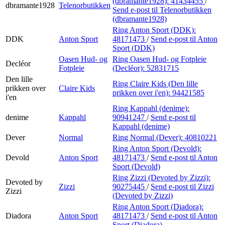
(dbramante1928):
41434455
/
dbramante1928
Telenorbutikken
Send e-post
til Telenorbutikken
(dbramante1928)
Ring Anton Sport (DDK):
DDK
Anton Sport
48171473
/
Send e-post
til Anton
Sport (DDK)
Oasen Hud- og
Ring Oasen Hud- og Fotpleie
Decléor
Fotpleie
(Decléor):
52831715
Den lille
Ring Claire Kids (Den lille
prikken over
Claire Kids
prikken over i'en):
94421585
i'en
Ring Kappahl (denime):
denime
Kappahl
90941247
/
Send e-post
til
Kappahl (denime)
Dever
Normal
Ring Normal (Dever):
40810221
Ring Anton Sport (Devold):
Devold
Anton Sport
48171473
/
Send e-post
til Anton
Sport (Devold)
Ring Zizzi (Devoted by Zizzi):
Devoted by
Zizzi
90275445
/
Send e-post
til Zizzi
Zizzi
(Devoted by Zizzi)
Ring Anton Sport (Diadora):
Diadora
Anton Sport
48171473
/
Send e-post
til Anton
Sport (Diadora)