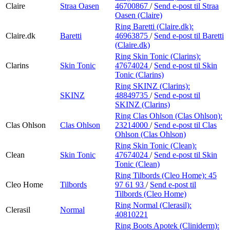
Claire
Straa Oasen
46700867
/
Send e-post
til Straa
Oasen (Claire)
Ring Baretti (Claire.dk):
Claire.dk
Baretti
46963875
/
Send e-post
til Baretti
(Claire.dk)
Ring Skin Tonic (Clarins):
Clarins
Skin Tonic
47674024
/
Send e-post
til Skin
Tonic (Clarins)
Ring SKINZ (Clarins):
SKINZ
48849735
/
Send e-post
til
SKINZ (Clarins)
Ring Clas Ohlson (Clas Ohlson):
Clas Ohlson
Clas Ohlson
23214000
/
Send e-post
til Clas
Ohlson (Clas Ohlson)
Ring Skin Tonic (Clean):
Clean
Skin Tonic
47674024
/
Send e-post
til Skin
Tonic (Clean)
Ring Tilbords (Cleo Home):
45
Cleo Home
Tilbords
97 61 93
/
Send e-post
til
Tilbords (Cleo Home)
Ring Normal (Clerasil):
Clerasil
Normal
40810221
Ring Boots Apotek (Cliniderm):