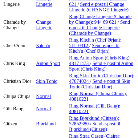
Lingerie
Lingerie
621
/
Send e-post
til Change
Lingerie (CHANGE Lingerie)
Ring Change Lingerie (Charade
Charade by
Change
by Change):
944 69 621
/
Send
Change
Lingerie
e-post
til Change Lingerie
(Charade by Change)
Ring Kitch'n (Chef Ørjan):
Chef Ørjan
Kitch'n
51110312
/
Send e-post
til
Kitch'n (Chef Ørjan)
Ring Anton Sport (Chris King):
Chris King
Anton Sport
48171473
/
Send e-post
til Anton
Sport (Chris King)
Ring Skin Tonic (Christian Dior):
Christian Dior
Skin Tonic
47674024
/
Send e-post
til Skin
Tonic (Christian Dior)
Ring Normal (Chupa Chups):
Chupa Chups
Normal
40810221
Ring Normal (Cilit Bang):
Cilit Bang
Normal
40810221
Ring Bjørklund (Citizen):
Citizen
Bjørklund
52852380
/
Send e-post
til
Bjørklund (Citizen)
Ring Straa Oasen (Claire):