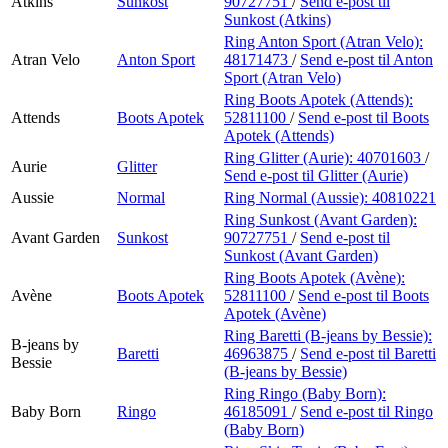
Atkins
Sunkost
90727751
/
Send e-post
til
Sunkost (Atkins)
Ring Anton Sport (Atran Velo):
Atran Velo
Anton Sport
48171473
/
Send e-post
til Anton
Sport (Atran Velo)
Ring Boots Apotek (Attends):
Attends
Boots Apotek
52811100
/
Send e-post
til Boots
Apotek (Attends)
Ring Glitter (Aurie):
40701603
/
Aurie
Glitter
Send e-post
til Glitter (Aurie)
Aussie
Normal
Ring Normal (Aussie):
40810221
Ring Sunkost (Avant Garden):
Avant Garden
Sunkost
90727751
/
Send e-post
til
Sunkost (Avant Garden)
Ring Boots Apotek (Avène):
Avène
Boots Apotek
52811100
/
Send e-post
til Boots
Apotek (Avène)
Ring Baretti (B-jeans by Bessie):
B-jeans by
Baretti
46963875
/
Send e-post
til Baretti
Bessie
(B-jeans by Bessie)
Ring Ringo (Baby Born):
Baby Born
Ringo
46185091
/
Send e-post
til Ringo
(Baby Born)