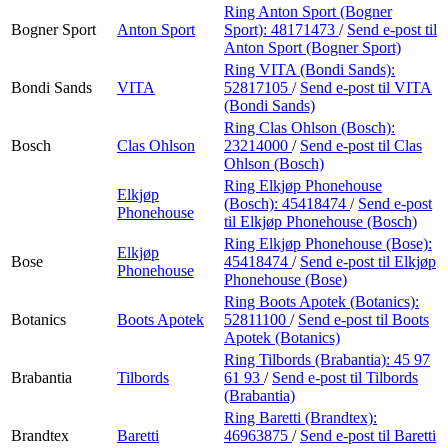
Ring Anton Sport (Bogner
Bogner Sport
Anton Sport
Sport):
48171473
/
Send e-post
til
Anton Sport (Bogner Sport)
Ring VITA (Bondi Sands):
Bondi Sands
VITA
52817105
/
Send e-post
til VITA
(Bondi Sands)
Ring Clas Ohlson (Bosch):
Bosch
Clas Ohlson
23214000
/
Send e-post
til Clas
Ohlson (Bosch)
Ring Elkjøp Phonehouse
Elkjøp
(Bosch):
45418474
/
Send e-post
Phonehouse
til Elkjøp Phonehouse (Bosch)
Ring Elkjøp Phonehouse (Bose):
Elkjøp
Bose
45418474
/
Send e-post
til Elkjøp
Phonehouse
Phonehouse (Bose)
Ring Boots Apotek (Botanics):
Botanics
Boots Apotek
52811100
/
Send e-post
til Boots
Apotek (Botanics)
Ring Tilbords (Brabantia):
45 97
Brabantia
Tilbords
61 93
/
Send e-post
til Tilbords
(Brabantia)
Ring Baretti (Brandtex):
Brandtex
Baretti
46963875
/
Send e-post
til Baretti