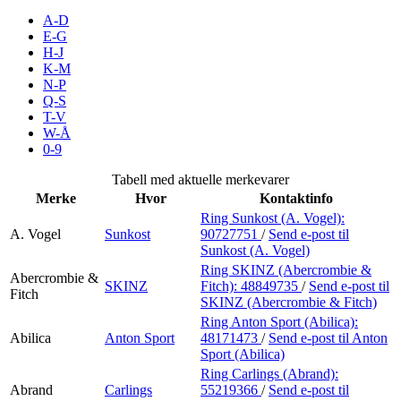
Inspirasjon
A-D
E-G
H-J
K-M
N-P
Søk
Q-S
T-V
W-Å
0-9
Åpningstider
Tabell med aktuelle merkevarer
Merke
Hvor
Kontaktinfo
Praktisk informasjon
Ring Sunkost (A. Vogel):
A. Vogel
Sunkost
90727751
/
Send e-post
til
Ledige stillinger
Sunkost (A. Vogel)
Magasin
Ring SKINZ (Abercrombie &
Abercrombie &
SKINZ
Fitch):
48849735
/
Send e-post
til
Fitch
SKINZ (Abercrombie & Fitch)
Gavekort
Ring Anton Sport (Abilica):
Finn frem
Abilica
Anton Sport
48171473
/
Send e-post
til Anton
Sport (Abilica)
Kundeklubb
Ring Carlings (Abrand):
Abrand
Carlings
55219366
/
Send e-post
til