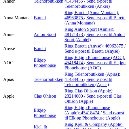
Anker
Telenorbutikken
41434455
/
Send e-post
til
Telenorbutikken (Anker)
Ring Baretti (Anna Montana):
Anna Montana
Baretti
46963875
/
Send e-post
til Baretti
(Anna Montana)
Ring Anton Sport (Anniel):
Anniel
Anton Sport
48171473
/
Send e-post
til Anton
Sport (Anniel)
Ring Baretti (Anysè):
46963875
/
Anysè
Baretti
Send e-post
til Baretti (Anysè)
Ring Elkjøp Phonehouse (AOC):
Elkjøp
AOC
45418474
/
Send e-post
til Elkjøp
Phonehouse
Phonehouse (AOC)
Ring Telenorbutikken (Apias):
Apias
Telenorbutikken
41434455
/
Send e-post
til
Telenorbutikken (Apias)
Ring Clas Ohlson (Apple):
Apple
Clas Ohlson
23214000
/
Send e-post
til Clas
Ohlson (Apple)
Ring Elkjøp Phonehouse
Elkjøp
(Apple):
45418474
/
Send e-post
Phonehouse
til Elkjøp Phonehouse (Apple)
Ring Kjell & Company (Apple):
Kjell &