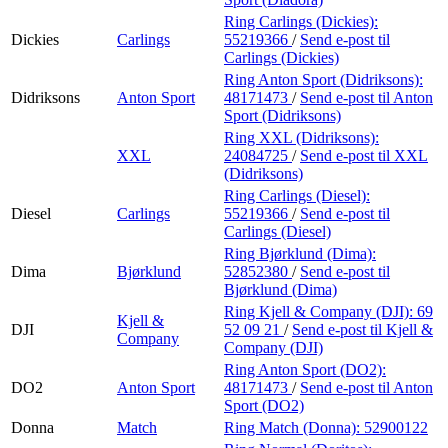
Ring Carlings (Dickies):
Dickies
Carlings
55219366
/
Send e-post
til
Carlings (Dickies)
Ring Anton Sport (Didriksons):
Didriksons
Anton Sport
48171473
/
Send e-post
til Anton
Sport (Didriksons)
Ring XXL (Didriksons):
XXL
24084725
/
Send e-post
til XXL
(Didriksons)
Ring Carlings (Diesel):
Diesel
Carlings
55219366
/
Send e-post
til
Carlings (Diesel)
Ring Bjørklund (Dima):
Dima
Bjørklund
52852380
/
Send e-post
til
Bjørklund (Dima)
Ring Kjell & Company (DJI):
69
Kjell &
DJI
52 09 21
/
Send e-post
til Kjell &
Company
Company (DJI)
Ring Anton Sport (DO2):
DO2
Anton Sport
48171473
/
Send e-post
til Anton
Sport (DO2)
Donna
Match
Ring Match (Donna):
52900122