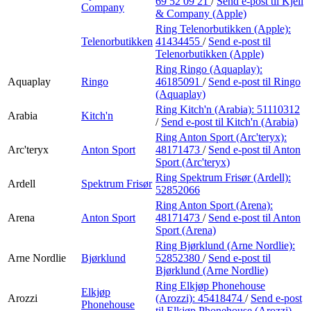
69 52 09 21
/
Send e-post
til Kjell
Company
& Company (Apple)
Ring Telenorbutikken (Apple):
Telenorbutikken
41434455
/
Send e-post
til
Telenorbutikken (Apple)
Ring Ringo (Aquaplay):
Aquaplay
Ringo
46185091
/
Send e-post
til Ringo
(Aquaplay)
Ring Kitch'n (Arabia):
51110312
Arabia
Kitch'n
/
Send e-post
til Kitch'n (Arabia)
Ring Anton Sport (Arc'teryx):
Arc'teryx
Anton Sport
48171473
/
Send e-post
til Anton
Sport (Arc'teryx)
Ring Spektrum Frisør (Ardell):
Ardell
Spektrum Frisør
52852066
Ring Anton Sport (Arena):
Arena
Anton Sport
48171473
/
Send e-post
til Anton
Sport (Arena)
Ring Bjørklund (Arne Nordlie):
Arne Nordlie
Bjørklund
52852380
/
Send e-post
til
Bjørklund (Arne Nordlie)
Ring Elkjøp Phonehouse
Elkjøp
Arozzi
(Arozzi):
45418474
/
Send e-post
Phonehouse
til Elkjøp Phonehouse (Arozzi)