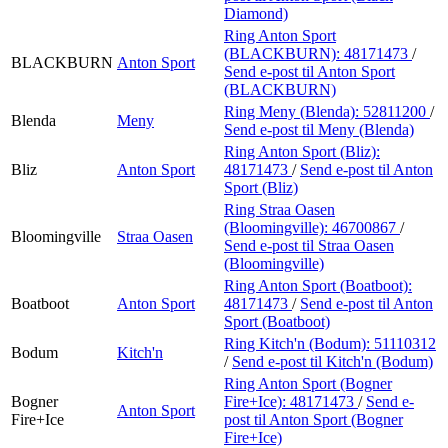
Diamond)
Ring Anton Sport
(BLACKBURN):
48171473
/
BLACKBURN
Anton Sport
Send e-post
til Anton Sport
(BLACKBURN)
Ring Meny (Blenda):
52811200
/
Blenda
Meny
Send e-post
til Meny (Blenda)
Ring Anton Sport (Bliz):
Bliz
Anton Sport
48171473
/
Send e-post
til Anton
Sport (Bliz)
Ring Straa Oasen
(Bloomingville):
46700867
/
Bloomingville
Straa Oasen
Send e-post
til Straa Oasen
(Bloomingville)
Ring Anton Sport (Boatboot):
Boatboot
Anton Sport
48171473
/
Send e-post
til Anton
Sport (Boatboot)
Ring Kitch'n (Bodum):
51110312
Bodum
Kitch'n
/
Send e-post
til Kitch'n (Bodum)
Ring Anton Sport (Bogner
Bogner
Fire+Ice):
48171473
/
Send e-
Anton Sport
Fire+Ice
post
til Anton Sport (Bogner
Fire+Ice)