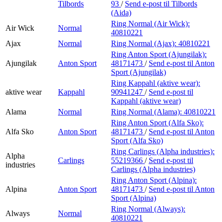
Tilbords
93
/
Send e-post
til Tilbords
(Aida)
Ring Normal (Air Wick):
Air Wick
Normal
40810221
Ajax
Normal
Ring Normal (Ajax):
40810221
Ring Anton Sport (Ajungilak):
Ajungilak
Anton Sport
48171473
/
Send e-post
til Anton
Sport (Ajungilak)
Ring Kappahl (aktive wear):
aktive wear
Kappahl
90941247
/
Send e-post
til
Kappahl (aktive wear)
Alama
Normal
Ring Normal (Alama):
40810221
Ring Anton Sport (Alfa Sko):
Alfa Sko
Anton Sport
48171473
/
Send e-post
til Anton
Sport (Alfa Sko)
Ring Carlings (Alpha industries):
Alpha
Carlings
55219366
/
Send e-post
til
industries
Carlings (Alpha industries)
Ring Anton Sport (Alpina):
Alpina
Anton Sport
48171473
/
Send e-post
til Anton
Sport (Alpina)
Ring Normal (Always):
Always
Normal
40810221