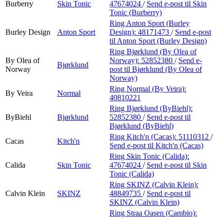
Burberry
Skin Tonic
47674024
/
Send e-post
til Skin
Tonic (Burberry)
Ring Anton Sport (Burley
Burley Design
Anton Sport
Design):
48171473
/
Send e-post
til Anton Sport (Burley Design)
Ring Bjørklund (By Olea of
By Olea of
Norway):
52852380
/
Send e-
Bjørklund
Norway
post
til Bjørklund (By Olea of
Norway)
Ring Normal (By Veira):
By Veira
Normal
40810221
Ring Bjørklund (ByBiehl):
ByBiehl
Bjørklund
52852380
/
Send e-post
til
Bjørklund (ByBiehl)
Ring Kitch'n (Cacas):
51110312
/
Cacas
Kitch'n
Send e-post
til Kitch'n (Cacas)
Ring Skin Tonic (Calida):
Calida
Skin Tonic
47674024
/
Send e-post
til Skin
Tonic (Calida)
Ring SKINZ (Calvin Klein):
Calvin Klein
SKINZ
48849735
/
Send e-post
til
SKINZ (Calvin Klein)
Ring Straa Oasen (Cambio):