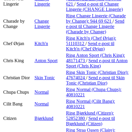
Lingerie
Lingerie
621
/
Send e-post
til Change
Lingerie (CHANGE Lingerie)
Ring Change Lingerie (Charade
Charade by
Change
by Change):
944 69 621
/
Send
Change
Lingerie
e-post
til Change Lingerie
(Charade by Change)
Ring Kitch'n (Chef Ørjan):
Chef Ørjan
Kitch'n
51110312
/
Send e-post
til
Kitch'n (Chef Ørjan)
Ring Anton Sport (Chris King):
Chris King
Anton Sport
48171473
/
Send e-post
til Anton
Sport (Chris King)
Ring Skin Tonic (Christian Dior):
Christian Dior
Skin Tonic
47674024
/
Send e-post
til Skin
Tonic (Christian Dior)
Ring Normal (Chupa Chups):
Chupa Chups
Normal
40810221
Ring Normal (Cilit Bang):
Cilit Bang
Normal
40810221
Ring Bjørklund (Citizen):
Citizen
Bjørklund
52852380
/
Send e-post
til
Bjørklund (Citizen)
Ring Straa Oasen (Claire):