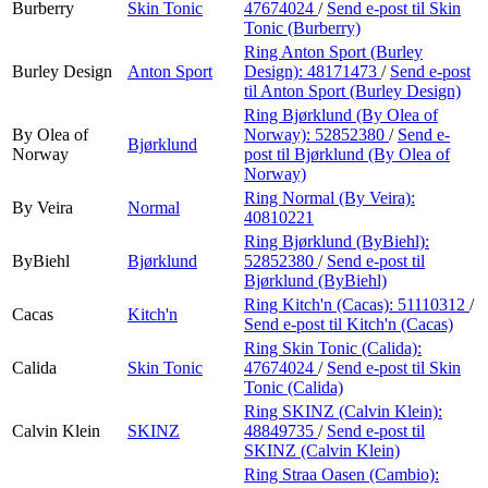
Burberry
Skin Tonic
47674024
/
Send e-post
til Skin
Tonic (Burberry)
Ring Anton Sport (Burley
Burley Design
Anton Sport
Design):
48171473
/
Send e-post
til Anton Sport (Burley Design)
Ring Bjørklund (By Olea of
By Olea of
Norway):
52852380
/
Send e-
Bjørklund
Norway
post
til Bjørklund (By Olea of
Norway)
Ring Normal (By Veira):
By Veira
Normal
40810221
Ring Bjørklund (ByBiehl):
ByBiehl
Bjørklund
52852380
/
Send e-post
til
Bjørklund (ByBiehl)
Ring Kitch'n (Cacas):
51110312
/
Cacas
Kitch'n
Send e-post
til Kitch'n (Cacas)
Ring Skin Tonic (Calida):
Calida
Skin Tonic
47674024
/
Send e-post
til Skin
Tonic (Calida)
Ring SKINZ (Calvin Klein):
Calvin Klein
SKINZ
48849735
/
Send e-post
til
SKINZ (Calvin Klein)
Ring Straa Oasen (Cambio):