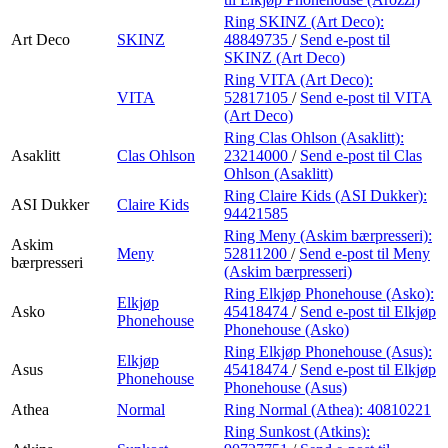
Ring SKINZ (Art Deco):
Art Deco
SKINZ
48849735
/
Send e-post
til
SKINZ (Art Deco)
Ring VITA (Art Deco):
VITA
52817105
/
Send e-post
til VITA
(Art Deco)
Ring Clas Ohlson (Asaklitt):
Asaklitt
Clas Ohlson
23214000
/
Send e-post
til Clas
Ohlson (Asaklitt)
Ring Claire Kids (ASI Dukker):
ASI Dukker
Claire Kids
94421585
Ring Meny (Askim bærpresseri):
Askim
Meny
52811200
/
Send e-post
til Meny
bærpresseri
(Askim bærpresseri)
Ring Elkjøp Phonehouse (Asko):
Elkjøp
Asko
45418474
/
Send e-post
til Elkjøp
Phonehouse
Phonehouse (Asko)
Ring Elkjøp Phonehouse (Asus):
Elkjøp
Asus
45418474
/
Send e-post
til Elkjøp
Phonehouse
Phonehouse (Asus)
Athea
Normal
Ring Normal (Athea):
40810221
Ring Sunkost (Atkins):