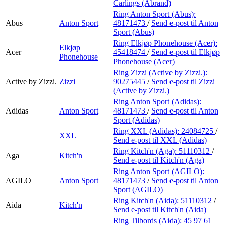
Carlings (Abrand)
Ring Anton Sport (Abus):
Abus
Anton Sport
48171473
/
Send e-post
til Anton
Sport (Abus)
Ring Elkjøp Phonehouse (Acer):
Elkjøp
Acer
45418474
/
Send e-post
til Elkjøp
Phonehouse
Phonehouse (Acer)
Ring Zizzi (Active by Zizzi.):
Active by Zizzi.
Zizzi
90275445
/
Send e-post
til Zizzi
(Active by Zizzi.)
Ring Anton Sport (Adidas):
Adidas
Anton Sport
48171473
/
Send e-post
til Anton
Sport (Adidas)
Ring XXL (Adidas):
24084725
/
XXL
Send e-post
til XXL (Adidas)
Ring Kitch'n (Aga):
51110312
/
Aga
Kitch'n
Send e-post
til Kitch'n (Aga)
Ring Anton Sport (AGILO):
AGILO
Anton Sport
48171473
/
Send e-post
til Anton
Sport (AGILO)
Ring Kitch'n (Aida):
51110312
/
Aida
Kitch'n
Send e-post
til Kitch'n (Aida)
Ring Tilbords (Aida):
45 97 61