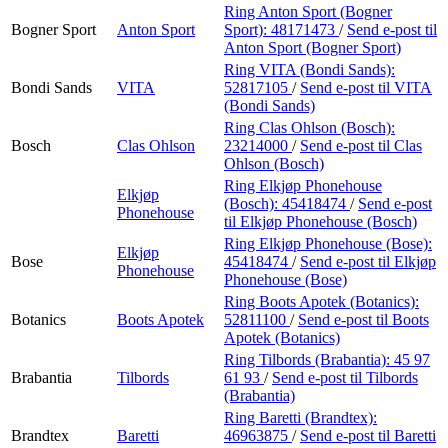
Ring Anton Sport (Bogner
Bogner Sport
Anton Sport
Sport):
48171473
/
Send e-post
til
Anton Sport (Bogner Sport)
Ring VITA (Bondi Sands):
Bondi Sands
VITA
52817105
/
Send e-post
til VITA
(Bondi Sands)
Ring Clas Ohlson (Bosch):
Bosch
Clas Ohlson
23214000
/
Send e-post
til Clas
Ohlson (Bosch)
Ring Elkjøp Phonehouse
Elkjøp
(Bosch):
45418474
/
Send e-post
Phonehouse
til Elkjøp Phonehouse (Bosch)
Ring Elkjøp Phonehouse (Bose):
Elkjøp
Bose
45418474
/
Send e-post
til Elkjøp
Phonehouse
Phonehouse (Bose)
Ring Boots Apotek (Botanics):
Botanics
Boots Apotek
52811100
/
Send e-post
til Boots
Apotek (Botanics)
Ring Tilbords (Brabantia):
45 97
Brabantia
Tilbords
61 93
/
Send e-post
til Tilbords
(Brabantia)
Ring Baretti (Brandtex):
Brandtex
Baretti
46963875
/
Send e-post
til Baretti