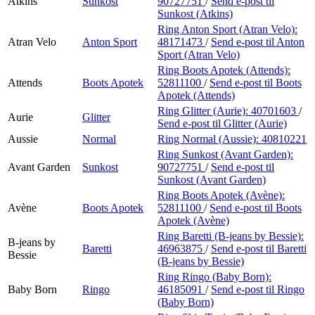
Atkins
Sunkost
90727751
/
Send e-post
til
Sunkost (Atkins)
Ring Anton Sport (Atran Velo):
Atran Velo
Anton Sport
48171473
/
Send e-post
til Anton
Sport (Atran Velo)
Ring Boots Apotek (Attends):
Attends
Boots Apotek
52811100
/
Send e-post
til Boots
Apotek (Attends)
Ring Glitter (Aurie):
40701603
/
Aurie
Glitter
Send e-post
til Glitter (Aurie)
Aussie
Normal
Ring Normal (Aussie):
40810221
Ring Sunkost (Avant Garden):
Avant Garden
Sunkost
90727751
/
Send e-post
til
Sunkost (Avant Garden)
Ring Boots Apotek (Avène):
Avène
Boots Apotek
52811100
/
Send e-post
til Boots
Apotek (Avène)
Ring Baretti (B-jeans by Bessie):
B-jeans by
Baretti
46963875
/
Send e-post
til Baretti
Bessie
(B-jeans by Bessie)
Ring Ringo (Baby Born):
Baby Born
Ringo
46185091
/
Send e-post
til Ringo
(Baby Born)