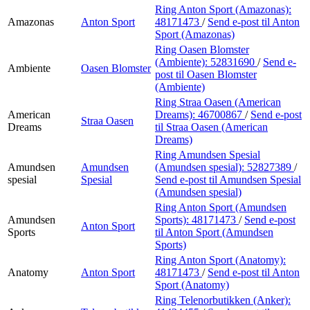
Ring Anton Sport (Amazonas):
Amazonas
Anton Sport
48171473
/
Send e-post
til Anton
Sport (Amazonas)
Ring Oasen Blomster
(Ambiente):
52831690
/
Send e-
Ambiente
Oasen Blomster
post
til Oasen Blomster
(Ambiente)
Ring Straa Oasen (American
American
Dreams):
46700867
/
Send e-post
Straa Oasen
Dreams
til Straa Oasen (American
Dreams)
Ring Amundsen Spesial
Amundsen
Amundsen
(Amundsen spesial):
52827389
/
spesial
Spesial
Send e-post
til Amundsen Spesial
(Amundsen spesial)
Ring Anton Sport (Amundsen
Amundsen
Sports):
48171473
/
Send e-post
Anton Sport
Sports
til Anton Sport (Amundsen
Sports)
Ring Anton Sport (Anatomy):
Anatomy
Anton Sport
48171473
/
Send e-post
til Anton
Sport (Anatomy)
Ring Telenorbutikken (Anker):