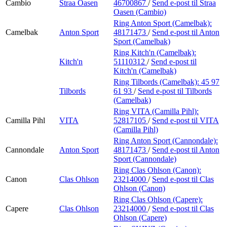
Cambio
Straa Oasen
46700867
/
Send e-post
til Straa
Oasen (Cambio)
Ring Anton Sport (Camelbak):
Camelbak
Anton Sport
48171473
/
Send e-post
til Anton
Sport (Camelbak)
Ring Kitch'n (Camelbak):
Kitch'n
51110312
/
Send e-post
til
Kitch'n (Camelbak)
Ring Tilbords (Camelbak):
45 97
Tilbords
61 93
/
Send e-post
til Tilbords
(Camelbak)
Ring VITA (Camilla Pihl):
Camilla Pihl
VITA
52817105
/
Send e-post
til VITA
(Camilla Pihl)
Ring Anton Sport (Cannondale):
Cannondale
Anton Sport
48171473
/
Send e-post
til Anton
Sport (Cannondale)
Ring Clas Ohlson (Canon):
Canon
Clas Ohlson
23214000
/
Send e-post
til Clas
Ohlson (Canon)
Ring Clas Ohlson (Capere):
Capere
Clas Ohlson
23214000
/
Send e-post
til Clas
Ohlson (Capere)