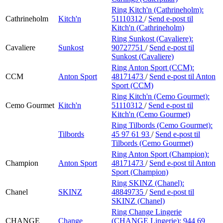
Ring Kitch'n (Cathrineholm):
Cathrineholm
Kitch'n
51110312
/
Send e-post
til
Kitch'n (Cathrineholm)
Ring Sunkost (Cavaliere):
Cavaliere
Sunkost
90727751
/
Send e-post
til
Sunkost (Cavaliere)
Ring Anton Sport (CCM):
CCM
Anton Sport
48171473
/
Send e-post
til Anton
Sport (CCM)
Ring Kitch'n (Cemo Gourmet):
Cemo Gourmet
Kitch'n
51110312
/
Send e-post
til
Kitch'n (Cemo Gourmet)
Ring Tilbords (Cemo Gourmet):
Tilbords
45 97 61 93
/
Send e-post
til
Tilbords (Cemo Gourmet)
Ring Anton Sport (Champion):
Champion
Anton Sport
48171473
/
Send e-post
til Anton
Sport (Champion)
Ring SKINZ (Chanel):
Chanel
SKINZ
48849735
/
Send e-post
til
SKINZ (Chanel)
Ring Change Lingerie
CHANGE
Change
(CHANGE Lingerie):
944 69