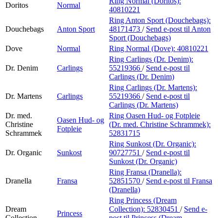
Ring Normal (Doritos):
Doritos
Normal
40810221
Ring Anton Sport (Douchebags):
Douchebags
Anton Sport
48171473
/
Send e-post
til Anton
Sport (Douchebags)
Dove
Normal
Ring Normal (Dove):
40810221
Ring Carlings (Dr. Denim):
Dr. Denim
Carlings
55219366
/
Send e-post
til
Carlings (Dr. Denim)
Ring Carlings (Dr. Martens):
Dr. Martens
Carlings
55219366
/
Send e-post
til
Carlings (Dr. Martens)
Dr. med.
Ring Oasen Hud- og Fotpleie
Oasen Hud- og
Christine
(Dr. med. Christine Schrammek):
Fotpleie
Schrammek
52831715
Ring Sunkost (Dr. Organic):
Dr. Organic
Sunkost
90727751
/
Send e-post
til
Sunkost (Dr. Organic)
Ring Fransa (Dranella):
Dranella
Fransa
52851570
/
Send e-post
til Fransa
(Dranella)
Ring Princess (Dream
Dream
Collection):
52830451
/
Send e-
Princess
Collection
post
til Princess (Dream