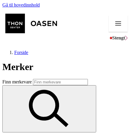
Gå til hovedinnhold
Stengt
Forside
Merker
Butikker
Finn merkevare
Mat og drikke
Helse
Aktiviteter
Tilbud