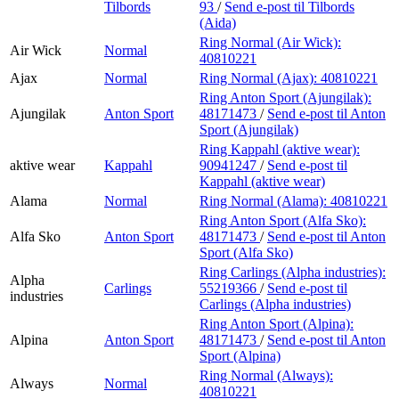
Tilbords
93
/
Send e-post
til Tilbords
(Aida)
Ring Normal (Air Wick):
Air Wick
Normal
40810221
Ajax
Normal
Ring Normal (Ajax):
40810221
Ring Anton Sport (Ajungilak):
Ajungilak
Anton Sport
48171473
/
Send e-post
til Anton
Sport (Ajungilak)
Ring Kappahl (aktive wear):
aktive wear
Kappahl
90941247
/
Send e-post
til
Kappahl (aktive wear)
Alama
Normal
Ring Normal (Alama):
40810221
Ring Anton Sport (Alfa Sko):
Alfa Sko
Anton Sport
48171473
/
Send e-post
til Anton
Sport (Alfa Sko)
Ring Carlings (Alpha industries):
Alpha
Carlings
55219366
/
Send e-post
til
industries
Carlings (Alpha industries)
Ring Anton Sport (Alpina):
Alpina
Anton Sport
48171473
/
Send e-post
til Anton
Sport (Alpina)
Ring Normal (Always):
Always
Normal
40810221