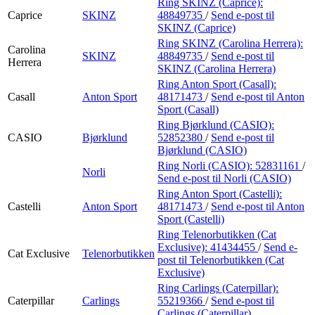
Ring SKINZ (Caprice):
Caprice
SKINZ
48849735
/
Send e-post
til
SKINZ (Caprice)
Ring SKINZ (Carolina Herrera):
Carolina
SKINZ
48849735
/
Send e-post
til
Herrera
SKINZ (Carolina Herrera)
Ring Anton Sport (Casall):
Casall
Anton Sport
48171473
/
Send e-post
til Anton
Sport (Casall)
Ring Bjørklund (CASIO):
CASIO
Bjørklund
52852380
/
Send e-post
til
Bjørklund (CASIO)
Ring Norli (CASIO):
52831161
/
Norli
Send e-post
til Norli (CASIO)
Ring Anton Sport (Castelli):
Castelli
Anton Sport
48171473
/
Send e-post
til Anton
Sport (Castelli)
Ring Telenorbutikken (Cat
Exclusive):
41434455
/
Send e-
Cat Exclusive
Telenorbutikken
post
til Telenorbutikken (Cat
Exclusive)
Ring Carlings (Caterpillar):
Caterpillar
Carlings
55219366
/
Send e-post
til
Carlings (Caterpillar)