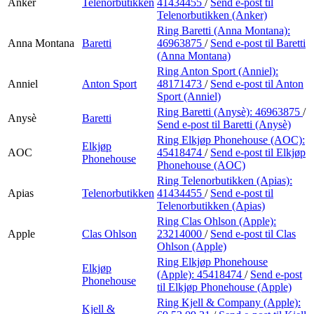
Anker
Telenorbutikken
41434455
/
Send e-post
til
Telenorbutikken (Anker)
Ring Baretti (Anna Montana):
Anna Montana
Baretti
46963875
/
Send e-post
til Baretti
(Anna Montana)
Ring Anton Sport (Anniel):
Anniel
Anton Sport
48171473
/
Send e-post
til Anton
Sport (Anniel)
Ring Baretti (Anysè):
46963875
/
Anysè
Baretti
Send e-post
til Baretti (Anysè)
Ring Elkjøp Phonehouse (AOC):
Elkjøp
AOC
45418474
/
Send e-post
til Elkjøp
Phonehouse
Phonehouse (AOC)
Ring Telenorbutikken (Apias):
Apias
Telenorbutikken
41434455
/
Send e-post
til
Telenorbutikken (Apias)
Ring Clas Ohlson (Apple):
Apple
Clas Ohlson
23214000
/
Send e-post
til Clas
Ohlson (Apple)
Ring Elkjøp Phonehouse
Elkjøp
(Apple):
45418474
/
Send e-post
Phonehouse
til Elkjøp Phonehouse (Apple)
Ring Kjell & Company (Apple):
Kjell &