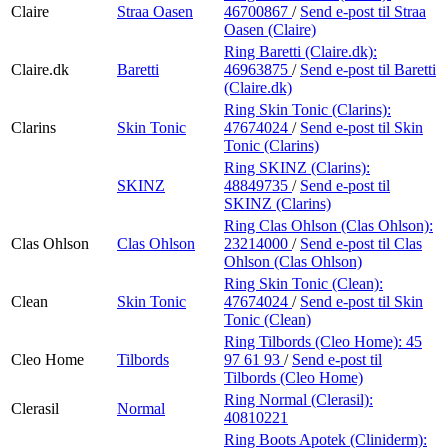
Claire
Straa Oasen
46700867
/
Send e-post
til Straa
Oasen (Claire)
Ring Baretti (Claire.dk):
Claire.dk
Baretti
46963875
/
Send e-post
til Baretti
(Claire.dk)
Ring Skin Tonic (Clarins):
Clarins
Skin Tonic
47674024
/
Send e-post
til Skin
Tonic (Clarins)
Ring SKINZ (Clarins):
SKINZ
48849735
/
Send e-post
til
SKINZ (Clarins)
Ring Clas Ohlson (Clas Ohlson):
Clas Ohlson
Clas Ohlson
23214000
/
Send e-post
til Clas
Ohlson (Clas Ohlson)
Ring Skin Tonic (Clean):
Clean
Skin Tonic
47674024
/
Send e-post
til Skin
Tonic (Clean)
Ring Tilbords (Cleo Home):
45
Cleo Home
Tilbords
97 61 93
/
Send e-post
til
Tilbords (Cleo Home)
Ring Normal (Clerasil):
Clerasil
Normal
40810221
Ring Boots Apotek (Cliniderm):