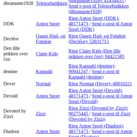
(dbramante1928):
41434455
/
dbramante1928
Telenorbutikken
Send e-post
til Telenorbutikken
(dbramante1928)
Ring Anton Sport (DDK):
DDK
Anton Sport
48171473
/
Send e-post
til Anton
Sport (DDK)
Oasen Hud- og
Ring Oasen Hud- og Fotpleie
Decléor
Fotpleie
(Decléor):
52831715
Den lille
Ring Claire Kids (Den lille
prikken over
Claire Kids
prikken over i'en):
94421585
i'en
Ring Kappahl (denime):
denime
Kappahl
90941247
/
Send e-post
til
Kappahl (denime)
Dever
Normal
Ring Normal (Dever):
40810221
Ring Anton Sport (Devold):
Devold
Anton Sport
48171473
/
Send e-post
til Anton
Sport (Devold)
Ring Zizzi (Devoted by Zizzi):
Devoted by
Zizzi
90275445
/
Send e-post
til Zizzi
Zizzi
(Devoted by Zizzi)
Ring Anton Sport (Diadora):
Diadora
Anton Sport
48171473
/
Send e-post
til Anton
Sport (Diadora)