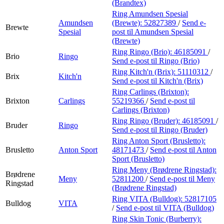
(Brandtex)
Ring Amundsen Spesial
Amundsen
(Brewte):
52827389
/
Send e-
Brewte
Spesial
post
til Amundsen Spesial
(Brewte)
Ring Ringo (Brio):
46185091
/
Brio
Ringo
Send e-post
til Ringo (Brio)
Ring Kitch'n (Brix):
51110312
/
Brix
Kitch'n
Send e-post
til Kitch'n (Brix)
Ring Carlings (Brixton):
Brixton
Carlings
55219366
/
Send e-post
til
Carlings (Brixton)
Ring Ringo (Bruder):
46185091
/
Bruder
Ringo
Send e-post
til Ringo (Bruder)
Ring Anton Sport (Brusletto):
Brusletto
Anton Sport
48171473
/
Send e-post
til Anton
Sport (Brusletto)
Ring Meny (Brødrene Ringstad):
Brødrene
Meny
52811200
/
Send e-post
til Meny
Ringstad
(Brødrene Ringstad)
Ring VITA (Bulldog):
52817105
Bulldog
VITA
/
Send e-post
til VITA (Bulldog)
Ring Skin Tonic (Burberry):