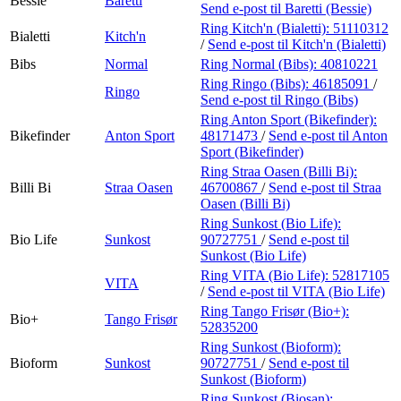
Bessie
Baretti
Send e-post
til Baretti (Bessie)
Ring Kitch'n (Bialetti):
51110312
Bialetti
Kitch'n
/
Send e-post
til Kitch'n (Bialetti)
Bibs
Normal
Ring Normal (Bibs):
40810221
Ring Ringo (Bibs):
46185091
/
Ringo
Send e-post
til Ringo (Bibs)
Ring Anton Sport (Bikefinder):
Bikefinder
Anton Sport
48171473
/
Send e-post
til Anton
Sport (Bikefinder)
Ring Straa Oasen (Billi Bi):
Billi Bi
Straa Oasen
46700867
/
Send e-post
til Straa
Oasen (Billi Bi)
Ring Sunkost (Bio Life):
Bio Life
Sunkost
90727751
/
Send e-post
til
Sunkost (Bio Life)
Ring VITA (Bio Life):
52817105
VITA
/
Send e-post
til VITA (Bio Life)
Ring Tango Frisør (Bio+):
Bio+
Tango Frisør
52835200
Ring Sunkost (Bioform):
Bioform
Sunkost
90727751
/
Send e-post
til
Sunkost (Bioform)
Ring Sunkost (Biosan):