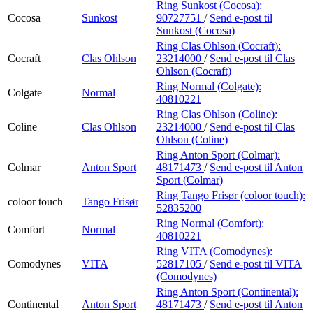
Ring Sunkost (Cocosa):
Cocosa
Sunkost
90727751
/
Send e-post
til
Sunkost (Cocosa)
Ring Clas Ohlson (Cocraft):
Cocraft
Clas Ohlson
23214000
/
Send e-post
til Clas
Ohlson (Cocraft)
Ring Normal (Colgate):
Colgate
Normal
40810221
Ring Clas Ohlson (Coline):
Coline
Clas Ohlson
23214000
/
Send e-post
til Clas
Ohlson (Coline)
Ring Anton Sport (Colmar):
Colmar
Anton Sport
48171473
/
Send e-post
til Anton
Sport (Colmar)
Ring Tango Frisør (coloor touch):
coloor touch
Tango Frisør
52835200
Ring Normal (Comfort):
Comfort
Normal
40810221
Ring VITA (Comodynes):
Comodynes
VITA
52817105
/
Send e-post
til VITA
(Comodynes)
Ring Anton Sport (Continental):
Continental
Anton Sport
48171473
/
Send e-post
til Anton