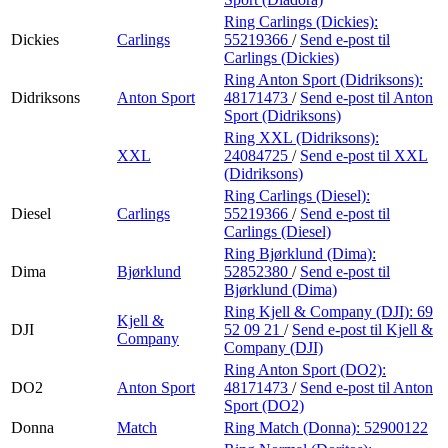
Ring Carlings (Dickies):
Dickies
Carlings
55219366
/
Send e-post
til
Carlings (Dickies)
Ring Anton Sport (Didriksons):
Didriksons
Anton Sport
48171473
/
Send e-post
til Anton
Sport (Didriksons)
Ring XXL (Didriksons):
XXL
24084725
/
Send e-post
til XXL
(Didriksons)
Ring Carlings (Diesel):
Diesel
Carlings
55219366
/
Send e-post
til
Carlings (Diesel)
Ring Bjørklund (Dima):
Dima
Bjørklund
52852380
/
Send e-post
til
Bjørklund (Dima)
Ring Kjell & Company (DJI):
69
Kjell &
DJI
52 09 21
/
Send e-post
til Kjell &
Company
Company (DJI)
Ring Anton Sport (DO2):
DO2
Anton Sport
48171473
/
Send e-post
til Anton
Sport (DO2)
Donna
Match
Ring Match (Donna):
52900122