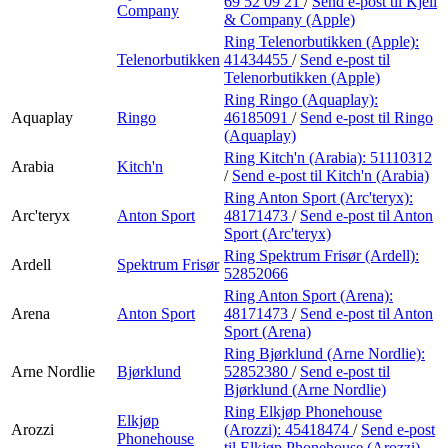
69 52 09 21
/
Send e-post
til Kjell
Company
& Company (Apple)
Ring Telenorbutikken (Apple):
Telenorbutikken
41434455
/
Send e-post
til
Telenorbutikken (Apple)
Ring Ringo (Aquaplay):
Aquaplay
Ringo
46185091
/
Send e-post
til Ringo
(Aquaplay)
Ring Kitch'n (Arabia):
51110312
Arabia
Kitch'n
/
Send e-post
til Kitch'n (Arabia)
Ring Anton Sport (Arc'teryx):
Arc'teryx
Anton Sport
48171473
/
Send e-post
til Anton
Sport (Arc'teryx)
Ring Spektrum Frisør (Ardell):
Ardell
Spektrum Frisør
52852066
Ring Anton Sport (Arena):
Arena
Anton Sport
48171473
/
Send e-post
til Anton
Sport (Arena)
Ring Bjørklund (Arne Nordlie):
Arne Nordlie
Bjørklund
52852380
/
Send e-post
til
Bjørklund (Arne Nordlie)
Ring Elkjøp Phonehouse
Elkjøp
Arozzi
(Arozzi):
45418474
/
Send e-post
Phonehouse
til Elkjøp Phonehouse (Arozzi)