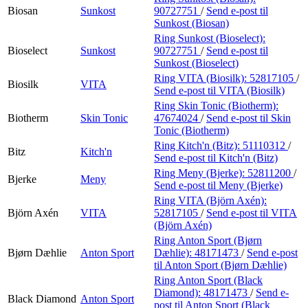
Biosan
Sunkost
90727751
/
Send e-post
til
Sunkost (Biosan)
Ring Sunkost (Bioselect):
Bioselect
Sunkost
90727751
/
Send e-post
til
Sunkost (Bioselect)
Ring VITA (Biosilk):
52817105
/
Biosilk
VITA
Send e-post
til VITA (Biosilk)
Ring Skin Tonic (Biotherm):
Biotherm
Skin Tonic
47674024
/
Send e-post
til Skin
Tonic (Biotherm)
Ring Kitch'n (Bitz):
51110312
/
Bitz
Kitch'n
Send e-post
til Kitch'n (Bitz)
Ring Meny (Bjerke):
52811200
/
Bjerke
Meny
Send e-post
til Meny (Bjerke)
Ring VITA (Björn Axén):
Björn Axén
VITA
52817105
/
Send e-post
til VITA
(Björn Axén)
Ring Anton Sport (Bjørn
Bjørn Dæhlie
Anton Sport
Dæhlie):
48171473
/
Send e-post
til Anton Sport (Bjørn Dæhlie)
Ring Anton Sport (Black
Diamond):
48171473
/
Send e-
Black Diamond
Anton Sport
post
til Anton Sport (Black