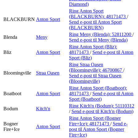
Diamond)
Ring Anton Sport
(BLACKBURN):
48171473
/
BLACKBURN
Anton Sport
Send e-post
til Anton Sport
(BLACKBURN)
Ring Meny (Blenda):
52811200
/
Blenda
Meny
Send e-post
til Meny (Blenda)
Ring Anton Sport (Bliz):
Bliz
Anton Sport
48171473
/
Send e-post
til Anton
Sport (Bliz)
Ring Straa Oasen
(Bloomingville):
46700867
/
Bloomingville
Straa Oasen
Send e-post
til Straa Oasen
(Bloomingville)
Ring Anton Sport (Boatboot):
Boatboot
Anton Sport
48171473
/
Send e-post
til Anton
Sport (Boatboot)
Ring Kitch'n (Bodum):
51110312
Bodum
Kitch'n
/
Send e-post
til Kitch'n (Bodum)
Ring Anton Sport (Bogner
Bogner
Fire+Ice):
48171473
/
Send e-
Anton Sport
Fire+Ice
post
til Anton Sport (Bogner
Fire+Ice)