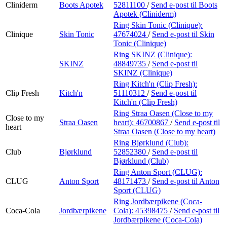
Cliniderm
Boots Apotek
52811100
/
Send e-post
til Boots
Apotek (Cliniderm)
Ring Skin Tonic (Clinique):
Clinique
Skin Tonic
47674024
/
Send e-post
til Skin
Tonic (Clinique)
Ring SKINZ (Clinique):
SKINZ
48849735
/
Send e-post
til
SKINZ (Clinique)
Ring Kitch'n (Clip Fresh):
Clip Fresh
Kitch'n
51110312
/
Send e-post
til
Kitch'n (Clip Fresh)
Ring Straa Oasen (Close to my
Close to my
Straa Oasen
heart):
46700867
/
Send e-post
til
heart
Straa Oasen (Close to my heart)
Ring Bjørklund (Club):
Club
Bjørklund
52852380
/
Send e-post
til
Bjørklund (Club)
Ring Anton Sport (CLUG):
CLUG
Anton Sport
48171473
/
Send e-post
til Anton
Sport (CLUG)
Ring Jordbærpikene (Coca-
Coca-Cola
Jordbærpikene
Cola):
45398475
/
Send e-post
til
Jordbærpikene (Coca-Cola)