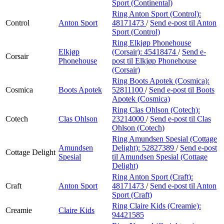
Sport (Continental)
Ring Anton Sport (Control):
Control
Anton Sport
48171473
/
Send e-post
til Anton
Sport (Control)
Ring Elkjøp Phonehouse
Elkjøp
(Corsair):
45418474
/
Send e-
Corsair
Phonehouse
post
til Elkjøp Phonehouse
(Corsair)
Ring Boots Apotek (Cosmica):
Cosmica
Boots Apotek
52811100
/
Send e-post
til Boots
Apotek (Cosmica)
Ring Clas Ohlson (Cotech):
Cotech
Clas Ohlson
23214000
/
Send e-post
til Clas
Ohlson (Cotech)
Ring Amundsen Spesial (Cottage
Amundsen
Delight):
52827389
/
Send e-post
Cottage Delight
Spesial
til Amundsen Spesial (Cottage
Delight)
Ring Anton Sport (Craft):
Craft
Anton Sport
48171473
/
Send e-post
til Anton
Sport (Craft)
Ring Claire Kids (Creamie):
Creamie
Claire Kids
94421585