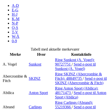
Inspirasjon
A-D
E-G
H-J
K-M
N-P
Søk
Q-S
T-V
W-Å
0-9
Åpningstider
Tabell med aktuelle merkevarer
Merke
Hvor
Kontaktinfo
Praktisk informasjon
Ring Sunkost (A. Vogel):
A. Vogel
Sunkost
90727751
/
Send e-post
til
Ledige stillinger
Sunkost (A. Vogel)
Magasin
Ring SKINZ (Abercrombie &
Abercrombie &
SKINZ
Fitch):
48849735
/
Send e-post
til
Fitch
SKINZ (Abercrombie & Fitch)
Gavekort
Ring Anton Sport (Abilica):
Finn frem
Abilica
Anton Sport
48171473
/
Send e-post
til Anton
Sport (Abilica)
Kundeklubb
Ring Carlings (Abrand):
Abrand
Carlings
55219366
/
Send e-post
til