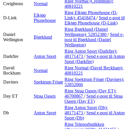
Ring Normal (Creightons):
Creightons
Normal
40810221
Ring Elkjøp Phonehouse (D-
Elkjøp
D-Link
Link):
45418474
/
Send e-post
til
Phonehouse
Elkjøp Phonehouse (D-Link)
Ring Bjørklund (Daniel
Daniel
Wellington):
52852380
/
Send e-
Bjørklund
Wellington
post
til Bjørklund (Daniel
Wellington)
Ring Anton Sport (Darkfire):
Darkfire
Anton Sport
48171473
/
Send e-post
til Anton
Sport (Darkfire)
David
Ring Normal (David Beckham):
Normal
Beckham
40810221
Ring Spektrum Frisør (Davines):
Davines
Spektrum Frisør
52852066
Ring Straa Oasen (Day ET):
Day ET
Straa Oasen
46700867
/
Send e-post
til Straa
Oasen (Day ET)
Ring Anton Sport (Db):
Db
Anton Sport
48171473
/
Send e-post
til Anton
Sport (Db)
Ring Telenorbutikken