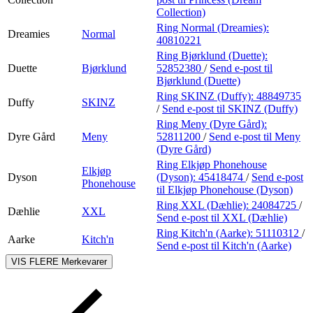
Collection)
Ring Normal (Dreamies):
Dreamies
Normal
40810221
Ring Bjørklund (Duette):
Duette
Bjørklund
52852380
/
Send e-post
til
Bjørklund (Duette)
Ring SKINZ (Duffy):
48849735
Duffy
SKINZ
/
Send e-post
til SKINZ (Duffy)
Ring Meny (Dyre Gård):
Dyre Gård
Meny
52811200
/
Send e-post
til Meny
(Dyre Gård)
Ring Elkjøp Phonehouse
Elkjøp
Dyson
(Dyson):
45418474
/
Send e-post
Phonehouse
til Elkjøp Phonehouse (Dyson)
Ring XXL (Dæhlie):
24084725
/
Dæhlie
XXL
Send e-post
til XXL (Dæhlie)
Ring Kitch'n (Aarke):
51110312
/
Aarke
Kitch'n
Send e-post
til Kitch'n (Aarke)
VIS FLERE
Merkevarer