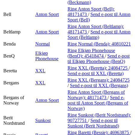
(Beckmann)
Ring Anton Sport (Bell):
Bell
Anton Sport
48171473
/
Send e-post
til Anton
Sport (Bell)
Ring Anton Sport (Beltlamp):
Beltlamp
Anton Sport
48171473
/
Send e-post
til Anton
Sport (Beltlamp)
Benda
Normal
Ring Normal (Benda):
40810221
Ring Elkjøp Phonehouse
Elkjøp
BenQ
(BenQ):
45418474
/
Send e-post
Phonehouse
til Elkjøp Phonehouse (BenQ)
Ring XXL (Beretta):
24084725
/
Beretta
XXL
Send e-post
til XXL (Beretta)
Ring XXL (Bergans):
24084725
Bergans
XXL
/
Send e-post
til XXL (Bergans)
Ring Anton Sport (Bergans of
Bergans of
Norway):
48171473
/
Send e-
Anton Sport
Norway
post
til Anton Sport (Bergans of
Norway)
Ring Sunkost (Berit Nordstrand):
Berit
Sunkost
90727751
/
Send e-post
til
Nordstrand
Sunkost (Berit Nordstrand)
Ring Baretti (Bessie):
46963875
/