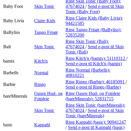
Ring Skin Tonic (Baby Foot):
Baby Foot
Skin Tonic
47674024
/
Send e-post
til Skin
Tonic (Baby Foot)
Ring Claire Kids (Baby Livia):
Baby Livia
Claire Kids
94421585
Ring Tango Frisør (BaByliss):
BaByliss
Tango Frisør
52835200
Ring Skin Tonic (Bali):
Bali
Skin Tonic
47674024
/
Send e-post
til Skin
Tonic (Bali)
Ring Kitch'n (bamix):
51110312
/
bamix
Kitch'n
Send e-post
til Kitch'n (bamix)
Ring Normal (Barbells):
Barbells
Normal
40810221
Ring Ringo (Barbie):
46185091
/
Barbie
Ringo
Send e-post
til Ringo (Barbie)
Oasen Hud- og
Ring Oasen Hud- og Fotpleie
bareMinerals
Fotpleie
(bareMinerals):
52831715
Ring Skin Tonic (bareMinerals):
Skin Tonic
47674024
/
Send e-post
til Skin
Tonic (bareMinerals)
Ring Kappahl (basic):
90941247
basic
Kappahl
/
Send e-post
til Kappahl (basic)