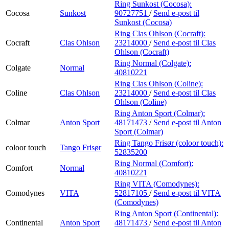
Ring Sunkost (Cocosa):
Cocosa
Sunkost
90727751
/
Send e-post
til
Sunkost (Cocosa)
Ring Clas Ohlson (Cocraft):
Cocraft
Clas Ohlson
23214000
/
Send e-post
til Clas
Ohlson (Cocraft)
Ring Normal (Colgate):
Colgate
Normal
40810221
Ring Clas Ohlson (Coline):
Coline
Clas Ohlson
23214000
/
Send e-post
til Clas
Ohlson (Coline)
Ring Anton Sport (Colmar):
Colmar
Anton Sport
48171473
/
Send e-post
til Anton
Sport (Colmar)
Ring Tango Frisør (coloor touch):
coloor touch
Tango Frisør
52835200
Ring Normal (Comfort):
Comfort
Normal
40810221
Ring VITA (Comodynes):
Comodynes
VITA
52817105
/
Send e-post
til VITA
(Comodynes)
Ring Anton Sport (Continental):
Continental
Anton Sport
48171473
/
Send e-post
til Anton