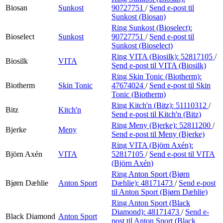
Biosan
Sunkost
90727751
/
Send e-post
til
Sunkost (Biosan)
Ring Sunkost (Bioselect):
Bioselect
Sunkost
90727751
/
Send e-post
til
Sunkost (Bioselect)
Ring VITA (Biosilk):
52817105
/
Biosilk
VITA
Send e-post
til VITA (Biosilk)
Ring Skin Tonic (Biotherm):
Biotherm
Skin Tonic
47674024
/
Send e-post
til Skin
Tonic (Biotherm)
Ring Kitch'n (Bitz):
51110312
/
Bitz
Kitch'n
Send e-post
til Kitch'n (Bitz)
Ring Meny (Bjerke):
52811200
/
Bjerke
Meny
Send e-post
til Meny (Bjerke)
Ring VITA (Björn Axén):
Björn Axén
VITA
52817105
/
Send e-post
til VITA
(Björn Axén)
Ring Anton Sport (Bjørn
Bjørn Dæhlie
Anton Sport
Dæhlie):
48171473
/
Send e-post
til Anton Sport (Bjørn Dæhlie)
Ring Anton Sport (Black
Diamond):
48171473
/
Send e-
Black Diamond
Anton Sport
post
til Anton Sport (Black