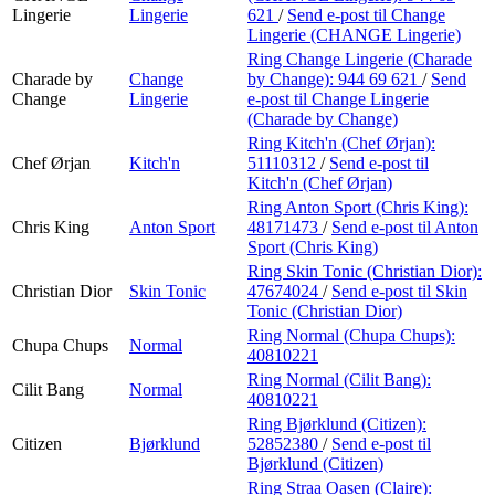
Lingerie
Lingerie
621
/
Send e-post
til Change
Lingerie (CHANGE Lingerie)
Ring Change Lingerie (Charade
Charade by
Change
by Change):
944 69 621
/
Send
Change
Lingerie
e-post
til Change Lingerie
(Charade by Change)
Ring Kitch'n (Chef Ørjan):
Chef Ørjan
Kitch'n
51110312
/
Send e-post
til
Kitch'n (Chef Ørjan)
Ring Anton Sport (Chris King):
Chris King
Anton Sport
48171473
/
Send e-post
til Anton
Sport (Chris King)
Ring Skin Tonic (Christian Dior):
Christian Dior
Skin Tonic
47674024
/
Send e-post
til Skin
Tonic (Christian Dior)
Ring Normal (Chupa Chups):
Chupa Chups
Normal
40810221
Ring Normal (Cilit Bang):
Cilit Bang
Normal
40810221
Ring Bjørklund (Citizen):
Citizen
Bjørklund
52852380
/
Send e-post
til
Bjørklund (Citizen)
Ring Straa Oasen (Claire):