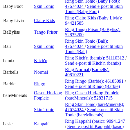
Ring Skin Tonic (Baby Foot):
Baby Foot
Skin Tonic
47674024
/
Send e-post
til Skin
Tonic (Baby Foot)
Ring Claire Kids (Baby Livia):
Baby Livia
Claire Kids
94421585
Ring Tango Frisør (BaByliss):
BaByliss
Tango Frisør
52835200
Ring Skin Tonic (Bali):
Bali
Skin Tonic
47674024
/
Send e-post
til Skin
Tonic (Bali)
Ring Kitch'n (bamix):
51110312
/
bamix
Kitch'n
Send e-post
til Kitch'n (bamix)
Ring Normal (Barbells):
Barbells
Normal
40810221
Ring Ringo (Barbie):
46185091
/
Barbie
Ringo
Send e-post
til Ringo (Barbie)
Oasen Hud- og
Ring Oasen Hud- og Fotpleie
bareMinerals
Fotpleie
(bareMinerals):
52831715
Ring Skin Tonic (bareMinerals):
Skin Tonic
47674024
/
Send e-post
til Skin
Tonic (bareMinerals)
Ring Kappahl (basic):
90941247
basic
Kappahl
/
Send e-post
til Kappahl (basic)