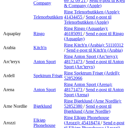
69 52 09 21
/
Send e-post
til Kjell
Company
& Company (Apple)
Ring Telenorbutikken (Apple):
Telenorbutikken
41434455
/
Send e-post
til
Telenorbutikken (Apple)
Ring Ringo (Aquaplay):
Aquaplay
Ringo
46185091
/
Send e-post
til Ringo
(Aquaplay)
Ring Kitch'n (Arabia):
51110312
Arabia
Kitch'n
/
Send e-post
til Kitch'n (Arabia)
Ring Anton Sport (Arc'teryx):
Arc'teryx
Anton Sport
48171473
/
Send e-post
til Anton
Sport (Arc'teryx)
Ring Spektrum Frisør (Ardell):
Ardell
Spektrum Frisør
52852066
Ring Anton Sport (Arena):
Arena
Anton Sport
48171473
/
Send e-post
til Anton
Sport (Arena)
Ring Bjørklund (Arne Nordlie):
Arne Nordlie
Bjørklund
52852380
/
Send e-post
til
Bjørklund (Arne Nordlie)
Ring Elkjøp Phonehouse
Elkjøp
Arozzi
(Arozzi):
45418474
/
Send e-post
Phonehouse
til Elkjøp Phonehouse (Arozzi)