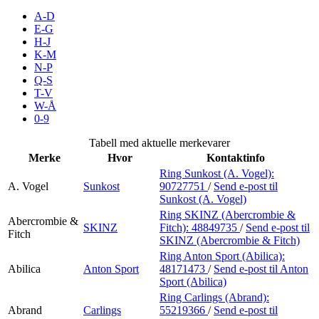
Inspirasjon
A-D
E-G
H-J
K-M
N-P
Søk
Q-S
T-V
W-Å
0-9
Åpningstider
Tabell med aktuelle merkevarer
Merke
Hvor
Kontaktinfo
Praktisk informasjon
Ring Sunkost (A. Vogel):
A. Vogel
Sunkost
90727751
/
Send e-post
til
Ledige stillinger
Sunkost (A. Vogel)
Magasin
Ring SKINZ (Abercrombie &
Abercrombie &
SKINZ
Fitch):
48849735
/
Send e-post
til
Fitch
SKINZ (Abercrombie & Fitch)
Gavekort
Ring Anton Sport (Abilica):
Finn frem
Abilica
Anton Sport
48171473
/
Send e-post
til Anton
Sport (Abilica)
Kundeklubb
Ring Carlings (Abrand):
Abrand
Carlings
55219366
/
Send e-post
til