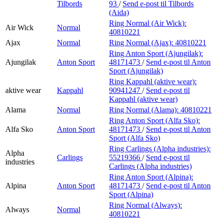
Tilbords
93
/
Send e-post
til Tilbords
(Aida)
Ring Normal (Air Wick):
Air Wick
Normal
40810221
Ajax
Normal
Ring Normal (Ajax):
40810221
Ring Anton Sport (Ajungilak):
Ajungilak
Anton Sport
48171473
/
Send e-post
til Anton
Sport (Ajungilak)
Ring Kappahl (aktive wear):
aktive wear
Kappahl
90941247
/
Send e-post
til
Kappahl (aktive wear)
Alama
Normal
Ring Normal (Alama):
40810221
Ring Anton Sport (Alfa Sko):
Alfa Sko
Anton Sport
48171473
/
Send e-post
til Anton
Sport (Alfa Sko)
Ring Carlings (Alpha industries):
Alpha
Carlings
55219366
/
Send e-post
til
industries
Carlings (Alpha industries)
Ring Anton Sport (Alpina):
Alpina
Anton Sport
48171473
/
Send e-post
til Anton
Sport (Alpina)
Ring Normal (Always):
Always
Normal
40810221