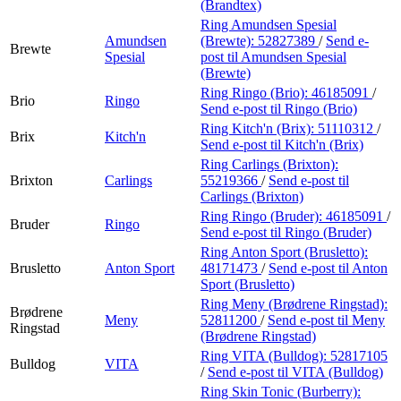
(Brandtex)
Ring Amundsen Spesial
Amundsen
(Brewte):
52827389
/
Send e-
Brewte
Spesial
post
til Amundsen Spesial
(Brewte)
Ring Ringo (Brio):
46185091
/
Brio
Ringo
Send e-post
til Ringo (Brio)
Ring Kitch'n (Brix):
51110312
/
Brix
Kitch'n
Send e-post
til Kitch'n (Brix)
Ring Carlings (Brixton):
Brixton
Carlings
55219366
/
Send e-post
til
Carlings (Brixton)
Ring Ringo (Bruder):
46185091
/
Bruder
Ringo
Send e-post
til Ringo (Bruder)
Ring Anton Sport (Brusletto):
Brusletto
Anton Sport
48171473
/
Send e-post
til Anton
Sport (Brusletto)
Ring Meny (Brødrene Ringstad):
Brødrene
Meny
52811200
/
Send e-post
til Meny
Ringstad
(Brødrene Ringstad)
Ring VITA (Bulldog):
52817105
Bulldog
VITA
/
Send e-post
til VITA (Bulldog)
Ring Skin Tonic (Burberry):