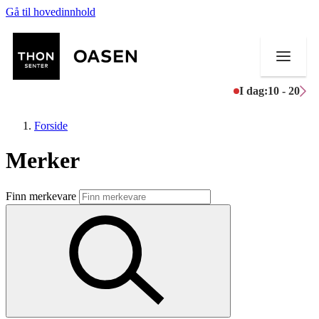
Gå til hovedinnhold
I dag:
10 - 20
Forside
Merker
Butikker
Finn merkevare
Mat og drikke
Helse
Aktiviteter
Tilbud