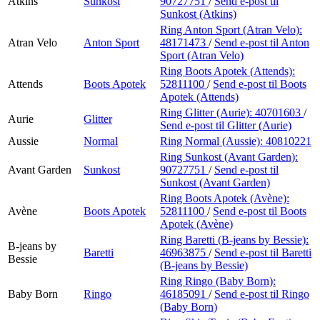
Atkins
Sunkost
90727751
/
Send e-post
til
Sunkost (Atkins)
Ring Anton Sport (Atran Velo):
Atran Velo
Anton Sport
48171473
/
Send e-post
til Anton
Sport (Atran Velo)
Ring Boots Apotek (Attends):
Attends
Boots Apotek
52811100
/
Send e-post
til Boots
Apotek (Attends)
Ring Glitter (Aurie):
40701603
/
Aurie
Glitter
Send e-post
til Glitter (Aurie)
Aussie
Normal
Ring Normal (Aussie):
40810221
Ring Sunkost (Avant Garden):
Avant Garden
Sunkost
90727751
/
Send e-post
til
Sunkost (Avant Garden)
Ring Boots Apotek (Avène):
Avène
Boots Apotek
52811100
/
Send e-post
til Boots
Apotek (Avène)
Ring Baretti (B-jeans by Bessie):
B-jeans by
Baretti
46963875
/
Send e-post
til Baretti
Bessie
(B-jeans by Bessie)
Ring Ringo (Baby Born):
Baby Born
Ringo
46185091
/
Send e-post
til Ringo
(Baby Born)