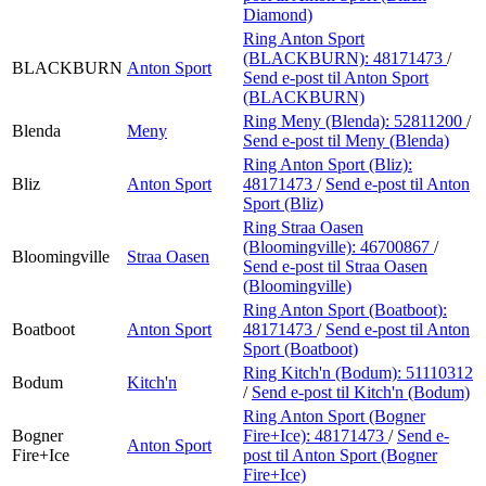
Diamond)
Ring Anton Sport
(BLACKBURN):
48171473
/
BLACKBURN
Anton Sport
Send e-post
til Anton Sport
(BLACKBURN)
Ring Meny (Blenda):
52811200
/
Blenda
Meny
Send e-post
til Meny (Blenda)
Ring Anton Sport (Bliz):
Bliz
Anton Sport
48171473
/
Send e-post
til Anton
Sport (Bliz)
Ring Straa Oasen
(Bloomingville):
46700867
/
Bloomingville
Straa Oasen
Send e-post
til Straa Oasen
(Bloomingville)
Ring Anton Sport (Boatboot):
Boatboot
Anton Sport
48171473
/
Send e-post
til Anton
Sport (Boatboot)
Ring Kitch'n (Bodum):
51110312
Bodum
Kitch'n
/
Send e-post
til Kitch'n (Bodum)
Ring Anton Sport (Bogner
Bogner
Fire+Ice):
48171473
/
Send e-
Anton Sport
Fire+Ice
post
til Anton Sport (Bogner
Fire+Ice)