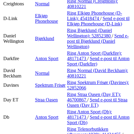
Ring Normal (Creightons):
Creightons
Normal
40810221
Ring Elkjøp Phonehouse (D-
Elkjøp
D-Link
Link):
45418474
/
Send e-post
til
Phonehouse
Elkjøp Phonehouse (D-Link)
Ring Bjørklund (Daniel
Daniel
Wellington):
52852380
/
Send e-
Bjørklund
Wellington
post
til Bjørklund (Daniel
Wellington)
Ring Anton Sport (Darkfire):
Darkfire
Anton Sport
48171473
/
Send e-post
til Anton
Sport (Darkfire)
David
Ring Normal (David Beckham):
Normal
Beckham
40810221
Ring Spektrum Frisør (Davines):
Davines
Spektrum Frisør
52852066
Ring Straa Oasen (Day ET):
Day ET
Straa Oasen
46700867
/
Send e-post
til Straa
Oasen (Day ET)
Ring Anton Sport (Db):
Db
Anton Sport
48171473
/
Send e-post
til Anton
Sport (Db)
Ring Telenorbutikken