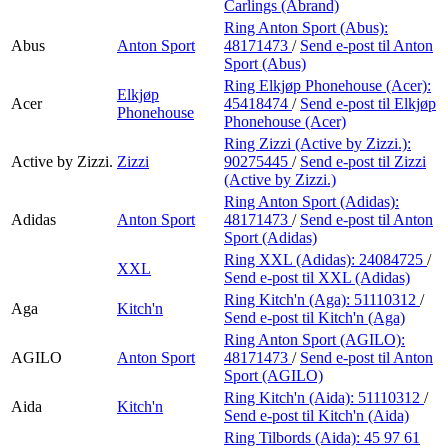
Carlings (Abrand)
Ring Anton Sport (Abus):
Abus
Anton Sport
48171473
/
Send e-post
til Anton
Sport (Abus)
Ring Elkjøp Phonehouse (Acer):
Elkjøp
Acer
45418474
/
Send e-post
til Elkjøp
Phonehouse
Phonehouse (Acer)
Ring Zizzi (Active by Zizzi.):
Active by Zizzi.
Zizzi
90275445
/
Send e-post
til Zizzi
(Active by Zizzi.)
Ring Anton Sport (Adidas):
Adidas
Anton Sport
48171473
/
Send e-post
til Anton
Sport (Adidas)
Ring XXL (Adidas):
24084725
/
XXL
Send e-post
til XXL (Adidas)
Ring Kitch'n (Aga):
51110312
/
Aga
Kitch'n
Send e-post
til Kitch'n (Aga)
Ring Anton Sport (AGILO):
AGILO
Anton Sport
48171473
/
Send e-post
til Anton
Sport (AGILO)
Ring Kitch'n (Aida):
51110312
/
Aida
Kitch'n
Send e-post
til Kitch'n (Aida)
Ring Tilbords (Aida):
45 97 61