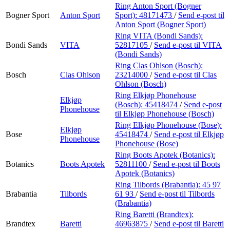
Ring Anton Sport (Bogner
Bogner Sport
Anton Sport
Sport):
48171473
/
Send e-post
til
Anton Sport (Bogner Sport)
Ring VITA (Bondi Sands):
Bondi Sands
VITA
52817105
/
Send e-post
til VITA
(Bondi Sands)
Ring Clas Ohlson (Bosch):
Bosch
Clas Ohlson
23214000
/
Send e-post
til Clas
Ohlson (Bosch)
Ring Elkjøp Phonehouse
Elkjøp
(Bosch):
45418474
/
Send e-post
Phonehouse
til Elkjøp Phonehouse (Bosch)
Ring Elkjøp Phonehouse (Bose):
Elkjøp
Bose
45418474
/
Send e-post
til Elkjøp
Phonehouse
Phonehouse (Bose)
Ring Boots Apotek (Botanics):
Botanics
Boots Apotek
52811100
/
Send e-post
til Boots
Apotek (Botanics)
Ring Tilbords (Brabantia):
45 97
Brabantia
Tilbords
61 93
/
Send e-post
til Tilbords
(Brabantia)
Ring Baretti (Brandtex):
Brandtex
Baretti
46963875
/
Send e-post
til Baretti