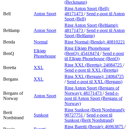
(Beckmann)
Ring Anton Sport (Bell):
Bell
Anton Sport
48171473
/
Send e-post
til Anton
Sport (Bell)
Ring Anton Sport (Beltlamp):
Beltlamp
Anton Sport
48171473
/
Send e-post
til Anton
Sport (Beltlamp)
Benda
Normal
Ring Normal (Benda):
40810221
Ring Elkjøp Phonehouse
Elkjøp
BenQ
(BenQ):
45418474
/
Send e-post
Phonehouse
til Elkjøp Phonehouse (BenQ)
Ring XXL (Beretta):
24084725
/
Beretta
XXL
Send e-post
til XXL (Beretta)
Ring XXL (Bergans):
24084725
Bergans
XXL
/
Send e-post
til XXL (Bergans)
Ring Anton Sport (Bergans of
Bergans of
Norway):
48171473
/
Send e-
Anton Sport
Norway
post
til Anton Sport (Bergans of
Norway)
Ring Sunkost (Berit Nordstrand):
Berit
Sunkost
90727751
/
Send e-post
til
Nordstrand
Sunkost (Berit Nordstrand)
Ring Baretti (Bessie):
46963875
/