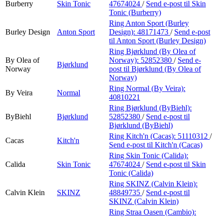
Burberry
Skin Tonic
47674024
/
Send e-post
til Skin
Tonic (Burberry)
Ring Anton Sport (Burley
Burley Design
Anton Sport
Design):
48171473
/
Send e-post
til Anton Sport (Burley Design)
Ring Bjørklund (By Olea of
By Olea of
Norway):
52852380
/
Send e-
Bjørklund
Norway
post
til Bjørklund (By Olea of
Norway)
Ring Normal (By Veira):
By Veira
Normal
40810221
Ring Bjørklund (ByBiehl):
ByBiehl
Bjørklund
52852380
/
Send e-post
til
Bjørklund (ByBiehl)
Ring Kitch'n (Cacas):
51110312
/
Cacas
Kitch'n
Send e-post
til Kitch'n (Cacas)
Ring Skin Tonic (Calida):
Calida
Skin Tonic
47674024
/
Send e-post
til Skin
Tonic (Calida)
Ring SKINZ (Calvin Klein):
Calvin Klein
SKINZ
48849735
/
Send e-post
til
SKINZ (Calvin Klein)
Ring Straa Oasen (Cambio):