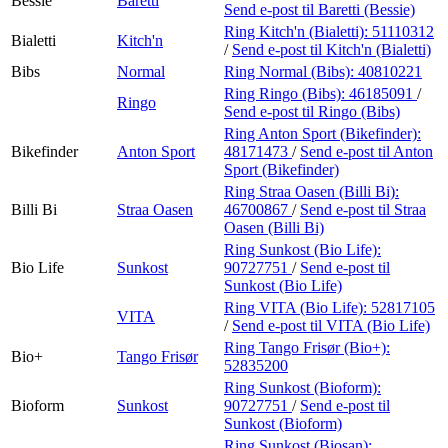
Bessie
Baretti
Send e-post
til Baretti (Bessie)
Ring Kitch'n (Bialetti):
51110312
Bialetti
Kitch'n
/
Send e-post
til Kitch'n (Bialetti)
Bibs
Normal
Ring Normal (Bibs):
40810221
Ring Ringo (Bibs):
46185091
/
Ringo
Send e-post
til Ringo (Bibs)
Ring Anton Sport (Bikefinder):
Bikefinder
Anton Sport
48171473
/
Send e-post
til Anton
Sport (Bikefinder)
Ring Straa Oasen (Billi Bi):
Billi Bi
Straa Oasen
46700867
/
Send e-post
til Straa
Oasen (Billi Bi)
Ring Sunkost (Bio Life):
Bio Life
Sunkost
90727751
/
Send e-post
til
Sunkost (Bio Life)
Ring VITA (Bio Life):
52817105
VITA
/
Send e-post
til VITA (Bio Life)
Ring Tango Frisør (Bio+):
Bio+
Tango Frisør
52835200
Ring Sunkost (Bioform):
Bioform
Sunkost
90727751
/
Send e-post
til
Sunkost (Bioform)
Ring Sunkost (Biosan):