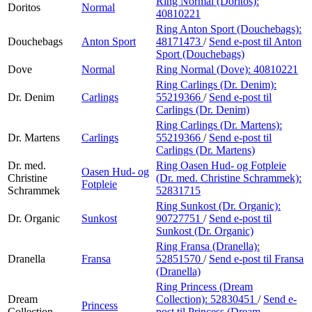
Ring Normal (Doritos):
Doritos
Normal
40810221
Ring Anton Sport (Douchebags):
Douchebags
Anton Sport
48171473
/
Send e-post
til Anton
Sport (Douchebags)
Dove
Normal
Ring Normal (Dove):
40810221
Ring Carlings (Dr. Denim):
Dr. Denim
Carlings
55219366
/
Send e-post
til
Carlings (Dr. Denim)
Ring Carlings (Dr. Martens):
Dr. Martens
Carlings
55219366
/
Send e-post
til
Carlings (Dr. Martens)
Dr. med.
Ring Oasen Hud- og Fotpleie
Oasen Hud- og
Christine
(Dr. med. Christine Schrammek):
Fotpleie
Schrammek
52831715
Ring Sunkost (Dr. Organic):
Dr. Organic
Sunkost
90727751
/
Send e-post
til
Sunkost (Dr. Organic)
Ring Fransa (Dranella):
Dranella
Fransa
52851570
/
Send e-post
til Fransa
(Dranella)
Ring Princess (Dream
Dream
Collection):
52830451
/
Send e-
Princess
Collection
post
til Princess (Dream