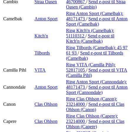
Cambio
Straa Oasen
46700867
/
Send e-post
til Straa
Oasen (Cambio)
Ring Anton Sport (Camelbak):
Camelbak
Anton Sport
48171473
/
Send e-post
til Anton
Sport (Camelbak)
Ring Kitch'n (Camelbak):
Kitch'n
51110312
/
Send e-post
til
Kitch'n (Camelbak)
Ring Tilbords (Camelbak):
45 97
Tilbords
61 93
/
Send e-post
til Tilbords
(Camelbak)
Ring VITA (Camilla Pihl):
Camilla Pihl
VITA
52817105
/
Send e-post
til VITA
(Camilla Pihl)
Ring Anton Sport (Cannondale):
Cannondale
Anton Sport
48171473
/
Send e-post
til Anton
Sport (Cannondale)
Ring Clas Ohlson (Canon):
Canon
Clas Ohlson
23214000
/
Send e-post
til Clas
Ohlson (Canon)
Ring Clas Ohlson (Capere):
Capere
Clas Ohlson
23214000
/
Send e-post
til Clas
Ohlson (Capere)