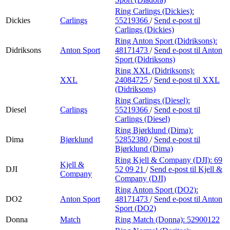
Ring Carlings (Dickies):
Dickies
Carlings
55219366
/
Send e-post
til
Carlings (Dickies)
Ring Anton Sport (Didriksons):
Didriksons
Anton Sport
48171473
/
Send e-post
til Anton
Sport (Didriksons)
Ring XXL (Didriksons):
XXL
24084725
/
Send e-post
til XXL
(Didriksons)
Ring Carlings (Diesel):
Diesel
Carlings
55219366
/
Send e-post
til
Carlings (Diesel)
Ring Bjørklund (Dima):
Dima
Bjørklund
52852380
/
Send e-post
til
Bjørklund (Dima)
Ring Kjell & Company (DJI):
69
Kjell &
DJI
52 09 21
/
Send e-post
til Kjell &
Company
Company (DJI)
Ring Anton Sport (DO2):
DO2
Anton Sport
48171473
/
Send e-post
til Anton
Sport (DO2)
Donna
Match
Ring Match (Donna):
52900122