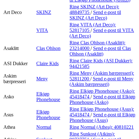
Ring SKINZ (Art Deco):
Art Deco
SKINZ
48849735
/
Send e-post
til
SKINZ (Art Deco)
Ring VITA (Art Deco):
VITA
52817105
/
Send e-post
til VITA
(Art Deco)
Ring Clas Ohlson (Asaklitt):
Asaklitt
Clas Ohlson
23214000
/
Send e-post
til Clas
Ohlson (Asaklitt)
Ring Claire Kids (ASI Dukker):
ASI Dukker
Claire Kids
94421585
Ring Meny (Askim bærpresseri):
Askim
Meny
52811200
/
Send e-post
til Meny
bærpresseri
(Askim bærpresseri)
Ring Elkjøp Phonehouse (Asko):
Elkjøp
Asko
45418474
/
Send e-post
til Elkjøp
Phonehouse
Phonehouse (Asko)
Ring Elkjøp Phonehouse (Asus):
Elkjøp
Asus
45418474
/
Send e-post
til Elkjøp
Phonehouse
Phonehouse (Asus)
Athea
Normal
Ring Normal (Athea):
40810221
Ring Sunkost (Atkins):