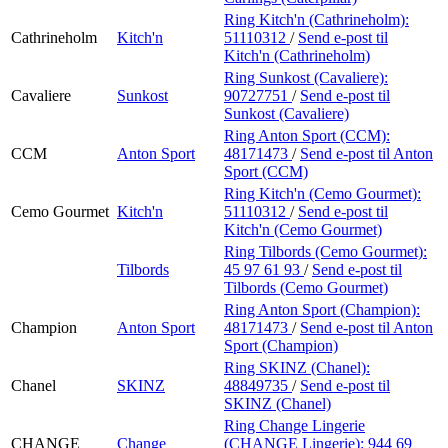
Ring Kitch'n (Cathrineholm):
Cathrineholm
Kitch'n
51110312
/
Send e-post
til
Kitch'n (Cathrineholm)
Ring Sunkost (Cavaliere):
Cavaliere
Sunkost
90727751
/
Send e-post
til
Sunkost (Cavaliere)
Ring Anton Sport (CCM):
CCM
Anton Sport
48171473
/
Send e-post
til Anton
Sport (CCM)
Ring Kitch'n (Cemo Gourmet):
Cemo Gourmet
Kitch'n
51110312
/
Send e-post
til
Kitch'n (Cemo Gourmet)
Ring Tilbords (Cemo Gourmet):
Tilbords
45 97 61 93
/
Send e-post
til
Tilbords (Cemo Gourmet)
Ring Anton Sport (Champion):
Champion
Anton Sport
48171473
/
Send e-post
til Anton
Sport (Champion)
Ring SKINZ (Chanel):
Chanel
SKINZ
48849735
/
Send e-post
til
SKINZ (Chanel)
Ring Change Lingerie
CHANGE
Change
(CHANGE Lingerie):
944 69