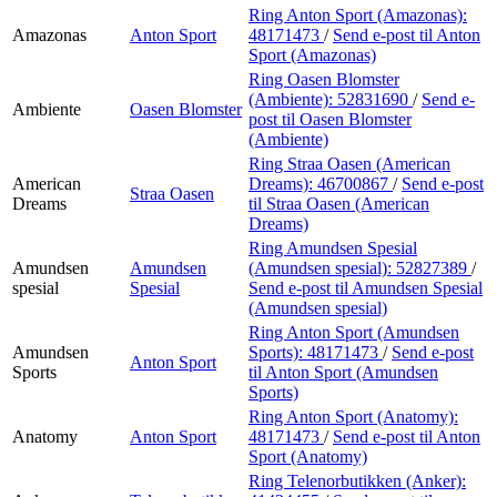
Ring Anton Sport (Amazonas):
Amazonas
Anton Sport
48171473
/
Send e-post
til Anton
Sport (Amazonas)
Ring Oasen Blomster
(Ambiente):
52831690
/
Send e-
Ambiente
Oasen Blomster
post
til Oasen Blomster
(Ambiente)
Ring Straa Oasen (American
American
Dreams):
46700867
/
Send e-post
Straa Oasen
Dreams
til Straa Oasen (American
Dreams)
Ring Amundsen Spesial
Amundsen
Amundsen
(Amundsen spesial):
52827389
/
spesial
Spesial
Send e-post
til Amundsen Spesial
(Amundsen spesial)
Ring Anton Sport (Amundsen
Amundsen
Sports):
48171473
/
Send e-post
Anton Sport
Sports
til Anton Sport (Amundsen
Sports)
Ring Anton Sport (Anatomy):
Anatomy
Anton Sport
48171473
/
Send e-post
til Anton
Sport (Anatomy)
Ring Telenorbutikken (Anker):