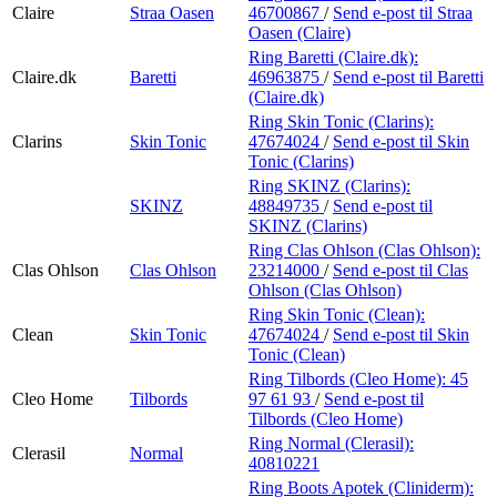
Claire
Straa Oasen
46700867
/
Send e-post
til Straa
Oasen (Claire)
Ring Baretti (Claire.dk):
Claire.dk
Baretti
46963875
/
Send e-post
til Baretti
(Claire.dk)
Ring Skin Tonic (Clarins):
Clarins
Skin Tonic
47674024
/
Send e-post
til Skin
Tonic (Clarins)
Ring SKINZ (Clarins):
SKINZ
48849735
/
Send e-post
til
SKINZ (Clarins)
Ring Clas Ohlson (Clas Ohlson):
Clas Ohlson
Clas Ohlson
23214000
/
Send e-post
til Clas
Ohlson (Clas Ohlson)
Ring Skin Tonic (Clean):
Clean
Skin Tonic
47674024
/
Send e-post
til Skin
Tonic (Clean)
Ring Tilbords (Cleo Home):
45
Cleo Home
Tilbords
97 61 93
/
Send e-post
til
Tilbords (Cleo Home)
Ring Normal (Clerasil):
Clerasil
Normal
40810221
Ring Boots Apotek (Cliniderm):