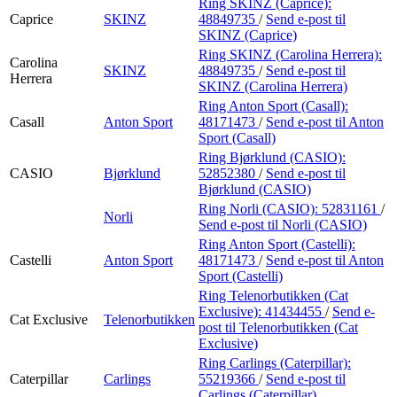
Ring SKINZ (Caprice):
Caprice
SKINZ
48849735
/
Send e-post
til
SKINZ (Caprice)
Ring SKINZ (Carolina Herrera):
Carolina
SKINZ
48849735
/
Send e-post
til
Herrera
SKINZ (Carolina Herrera)
Ring Anton Sport (Casall):
Casall
Anton Sport
48171473
/
Send e-post
til Anton
Sport (Casall)
Ring Bjørklund (CASIO):
CASIO
Bjørklund
52852380
/
Send e-post
til
Bjørklund (CASIO)
Ring Norli (CASIO):
52831161
/
Norli
Send e-post
til Norli (CASIO)
Ring Anton Sport (Castelli):
Castelli
Anton Sport
48171473
/
Send e-post
til Anton
Sport (Castelli)
Ring Telenorbutikken (Cat
Exclusive):
41434455
/
Send e-
Cat Exclusive
Telenorbutikken
post
til Telenorbutikken (Cat
Exclusive)
Ring Carlings (Caterpillar):
Caterpillar
Carlings
55219366
/
Send e-post
til
Carlings (Caterpillar)