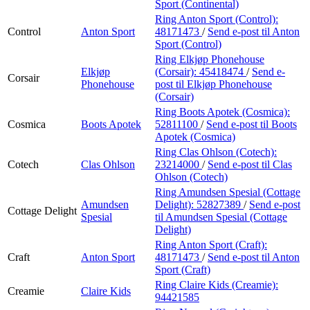
Sport (Continental)
Ring Anton Sport (Control):
Control
Anton Sport
48171473
/
Send e-post
til Anton
Sport (Control)
Ring Elkjøp Phonehouse
Elkjøp
(Corsair):
45418474
/
Send e-
Corsair
Phonehouse
post
til Elkjøp Phonehouse
(Corsair)
Ring Boots Apotek (Cosmica):
Cosmica
Boots Apotek
52811100
/
Send e-post
til Boots
Apotek (Cosmica)
Ring Clas Ohlson (Cotech):
Cotech
Clas Ohlson
23214000
/
Send e-post
til Clas
Ohlson (Cotech)
Ring Amundsen Spesial (Cottage
Amundsen
Delight):
52827389
/
Send e-post
Cottage Delight
Spesial
til Amundsen Spesial (Cottage
Delight)
Ring Anton Sport (Craft):
Craft
Anton Sport
48171473
/
Send e-post
til Anton
Sport (Craft)
Ring Claire Kids (Creamie):
Creamie
Claire Kids
94421585