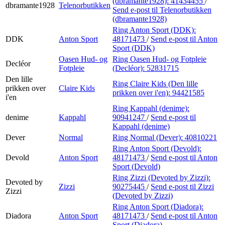
(dbramante1928):
41434455
/
dbramante1928
Telenorbutikken
Send e-post
til Telenorbutikken
(dbramante1928)
Ring Anton Sport (DDK):
DDK
Anton Sport
48171473
/
Send e-post
til Anton
Sport (DDK)
Oasen Hud- og
Ring Oasen Hud- og Fotpleie
Decléor
Fotpleie
(Decléor):
52831715
Den lille
Ring Claire Kids (Den lille
prikken over
Claire Kids
prikken over i'en):
94421585
i'en
Ring Kappahl (denime):
denime
Kappahl
90941247
/
Send e-post
til
Kappahl (denime)
Dever
Normal
Ring Normal (Dever):
40810221
Ring Anton Sport (Devold):
Devold
Anton Sport
48171473
/
Send e-post
til Anton
Sport (Devold)
Ring Zizzi (Devoted by Zizzi):
Devoted by
Zizzi
90275445
/
Send e-post
til Zizzi
Zizzi
(Devoted by Zizzi)
Ring Anton Sport (Diadora):
Diadora
Anton Sport
48171473
/
Send e-post
til Anton
Sport (Diadora)