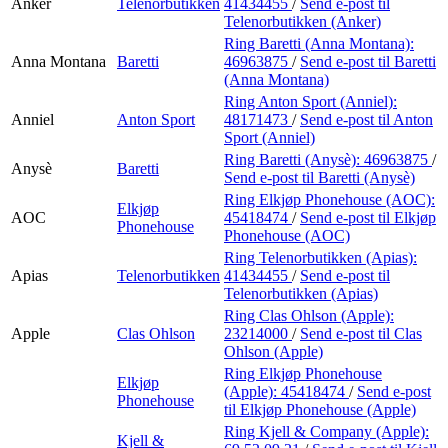
Anker
Telenorbutikken
41434455
/
Send e-post
til
Telenorbutikken (Anker)
Ring Baretti (Anna Montana):
Anna Montana
Baretti
46963875
/
Send e-post
til Baretti
(Anna Montana)
Ring Anton Sport (Anniel):
Anniel
Anton Sport
48171473
/
Send e-post
til Anton
Sport (Anniel)
Ring Baretti (Anysè):
46963875
/
Anysè
Baretti
Send e-post
til Baretti (Anysè)
Ring Elkjøp Phonehouse (AOC):
Elkjøp
AOC
45418474
/
Send e-post
til Elkjøp
Phonehouse
Phonehouse (AOC)
Ring Telenorbutikken (Apias):
Apias
Telenorbutikken
41434455
/
Send e-post
til
Telenorbutikken (Apias)
Ring Clas Ohlson (Apple):
Apple
Clas Ohlson
23214000
/
Send e-post
til Clas
Ohlson (Apple)
Ring Elkjøp Phonehouse
Elkjøp
(Apple):
45418474
/
Send e-post
Phonehouse
til Elkjøp Phonehouse (Apple)
Ring Kjell & Company (Apple):
Kjell &