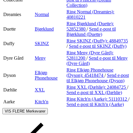
Collection)
Ring Normal (Dreamies):
Dreamies
Normal
40810221
Ring Bjørklund (Duette):
Duette
Bjørklund
52852380
/
Send e-post
til
Bjørklund (Duette)
Ring SKINZ (Duffy):
48849735
Duffy
SKINZ
/
Send e-post
til SKINZ (Duffy)
Ring Meny (Dyre Gård):
Dyre Gård
Meny
52811200
/
Send e-post
til Meny
(Dyre Gård)
Ring Elkjøp Phonehouse
Elkjøp
Dyson
(Dyson):
45418474
/
Send e-post
Phonehouse
til Elkjøp Phonehouse (Dyson)
Ring XXL (Dæhlie):
24084725
/
Dæhlie
XXL
Send e-post
til XXL (Dæhlie)
Ring Kitch'n (Aarke):
51110312
/
Aarke
Kitch'n
Send e-post
til Kitch'n (Aarke)
VIS FLERE
Merkevarer