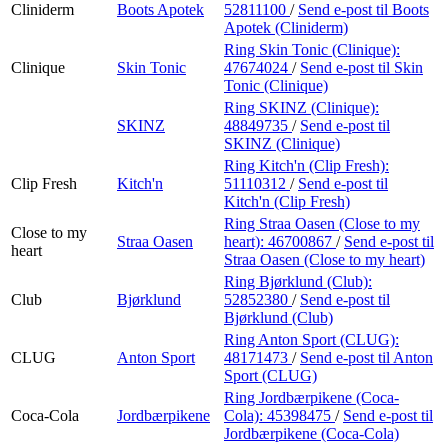
Cliniderm
Boots Apotek
52811100
/
Send e-post
til Boots
Apotek (Cliniderm)
Ring Skin Tonic (Clinique):
Clinique
Skin Tonic
47674024
/
Send e-post
til Skin
Tonic (Clinique)
Ring SKINZ (Clinique):
SKINZ
48849735
/
Send e-post
til
SKINZ (Clinique)
Ring Kitch'n (Clip Fresh):
Clip Fresh
Kitch'n
51110312
/
Send e-post
til
Kitch'n (Clip Fresh)
Ring Straa Oasen (Close to my
Close to my
Straa Oasen
heart):
46700867
/
Send e-post
til
heart
Straa Oasen (Close to my heart)
Ring Bjørklund (Club):
Club
Bjørklund
52852380
/
Send e-post
til
Bjørklund (Club)
Ring Anton Sport (CLUG):
CLUG
Anton Sport
48171473
/
Send e-post
til Anton
Sport (CLUG)
Ring Jordbærpikene (Coca-
Coca-Cola
Jordbærpikene
Cola):
45398475
/
Send e-post
til
Jordbærpikene (Coca-Cola)