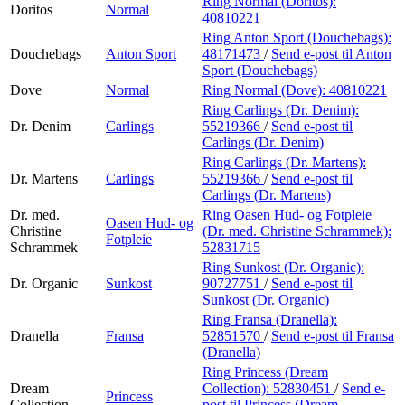
Ring Normal (Doritos):
Doritos
Normal
40810221
Ring Anton Sport (Douchebags):
Douchebags
Anton Sport
48171473
/
Send e-post
til Anton
Sport (Douchebags)
Dove
Normal
Ring Normal (Dove):
40810221
Ring Carlings (Dr. Denim):
Dr. Denim
Carlings
55219366
/
Send e-post
til
Carlings (Dr. Denim)
Ring Carlings (Dr. Martens):
Dr. Martens
Carlings
55219366
/
Send e-post
til
Carlings (Dr. Martens)
Dr. med.
Ring Oasen Hud- og Fotpleie
Oasen Hud- og
Christine
(Dr. med. Christine Schrammek):
Fotpleie
Schrammek
52831715
Ring Sunkost (Dr. Organic):
Dr. Organic
Sunkost
90727751
/
Send e-post
til
Sunkost (Dr. Organic)
Ring Fransa (Dranella):
Dranella
Fransa
52851570
/
Send e-post
til Fransa
(Dranella)
Ring Princess (Dream
Dream
Collection):
52830451
/
Send e-
Princess
Collection
post
til Princess (Dream