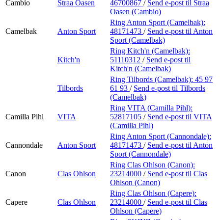
Cambio
Straa Oasen
46700867
/
Send e-post
til Straa
Oasen (Cambio)
Ring Anton Sport (Camelbak):
Camelbak
Anton Sport
48171473
/
Send e-post
til Anton
Sport (Camelbak)
Ring Kitch'n (Camelbak):
Kitch'n
51110312
/
Send e-post
til
Kitch'n (Camelbak)
Ring Tilbords (Camelbak):
45 97
Tilbords
61 93
/
Send e-post
til Tilbords
(Camelbak)
Ring VITA (Camilla Pihl):
Camilla Pihl
VITA
52817105
/
Send e-post
til VITA
(Camilla Pihl)
Ring Anton Sport (Cannondale):
Cannondale
Anton Sport
48171473
/
Send e-post
til Anton
Sport (Cannondale)
Ring Clas Ohlson (Canon):
Canon
Clas Ohlson
23214000
/
Send e-post
til Clas
Ohlson (Canon)
Ring Clas Ohlson (Capere):
Capere
Clas Ohlson
23214000
/
Send e-post
til Clas
Ohlson (Capere)