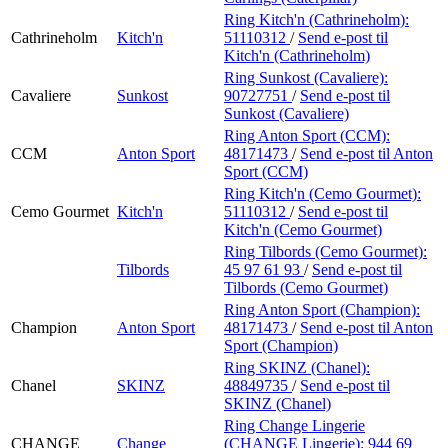
Ring Kitch'n (Cathrineholm):
Cathrineholm
Kitch'n
51110312
/
Send e-post
til
Kitch'n (Cathrineholm)
Ring Sunkost (Cavaliere):
Cavaliere
Sunkost
90727751
/
Send e-post
til
Sunkost (Cavaliere)
Ring Anton Sport (CCM):
CCM
Anton Sport
48171473
/
Send e-post
til Anton
Sport (CCM)
Ring Kitch'n (Cemo Gourmet):
Cemo Gourmet
Kitch'n
51110312
/
Send e-post
til
Kitch'n (Cemo Gourmet)
Ring Tilbords (Cemo Gourmet):
Tilbords
45 97 61 93
/
Send e-post
til
Tilbords (Cemo Gourmet)
Ring Anton Sport (Champion):
Champion
Anton Sport
48171473
/
Send e-post
til Anton
Sport (Champion)
Ring SKINZ (Chanel):
Chanel
SKINZ
48849735
/
Send e-post
til
SKINZ (Chanel)
Ring Change Lingerie
CHANGE
Change
(CHANGE Lingerie):
944 69