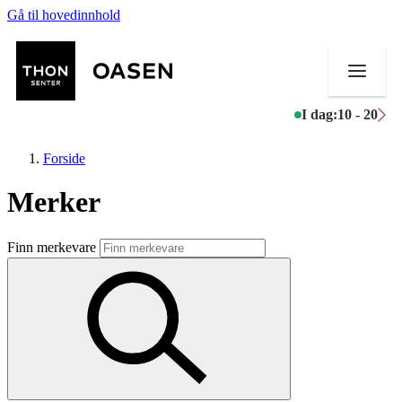
Gå til hovedinnhold
I dag:
10 - 20
Forside
Merker
Butikker
Finn merkevare
Mat og drikke
Helse
Aktiviteter
Tilbud