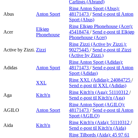
Carlings (Abrand)
Ring Anton Sport (Abus):
Abus
Anton Sport
48171473
/
Send e-post
til Anton
Sport (Abus)
Ring Elkjøp Phonehouse (Acer):
Elkjøp
Acer
45418474
/
Send e-post
til Elkjøp
Phonehouse
Phonehouse (Acer)
Ring Zizzi (Active by Zizzi.):
Active by Zizzi.
Zizzi
90275445
/
Send e-post
til Zizzi
(Active by Zizzi.)
Ring Anton Sport (Adidas):
Adidas
Anton Sport
48171473
/
Send e-post
til Anton
Sport (Adidas)
Ring XXL (Adidas):
24084725
/
XXL
Send e-post
til XXL (Adidas)
Ring Kitch'n (Aga):
51110312
/
Aga
Kitch'n
Send e-post
til Kitch'n (Aga)
Ring Anton Sport (AGILO):
AGILO
Anton Sport
48171473
/
Send e-post
til Anton
Sport (AGILO)
Ring Kitch'n (Aida):
51110312
/
Aida
Kitch'n
Send e-post
til Kitch'n (Aida)
Ring Tilbords (Aida):
45 97 61