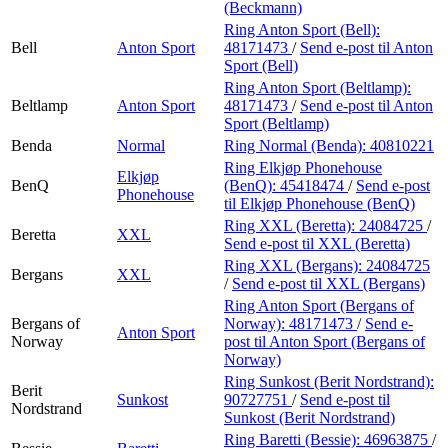
(Beckmann)
Ring Anton Sport (Bell):
Bell
Anton Sport
48171473
/
Send e-post
til Anton
Sport (Bell)
Ring Anton Sport (Beltlamp):
Beltlamp
Anton Sport
48171473
/
Send e-post
til Anton
Sport (Beltlamp)
Benda
Normal
Ring Normal (Benda):
40810221
Ring Elkjøp Phonehouse
Elkjøp
BenQ
(BenQ):
45418474
/
Send e-post
Phonehouse
til Elkjøp Phonehouse (BenQ)
Ring XXL (Beretta):
24084725
/
Beretta
XXL
Send e-post
til XXL (Beretta)
Ring XXL (Bergans):
24084725
Bergans
XXL
/
Send e-post
til XXL (Bergans)
Ring Anton Sport (Bergans of
Bergans of
Norway):
48171473
/
Send e-
Anton Sport
Norway
post
til Anton Sport (Bergans of
Norway)
Ring Sunkost (Berit Nordstrand):
Berit
Sunkost
90727751
/
Send e-post
til
Nordstrand
Sunkost (Berit Nordstrand)
Ring Baretti (Bessie):
46963875
/