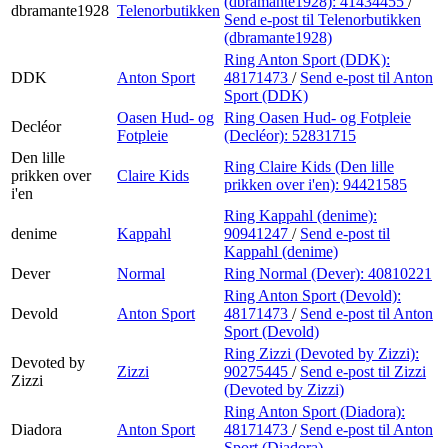
(dbramante1928):
41434455
/
dbramante1928
Telenorbutikken
Send e-post
til Telenorbutikken
(dbramante1928)
Ring Anton Sport (DDK):
DDK
Anton Sport
48171473
/
Send e-post
til Anton
Sport (DDK)
Oasen Hud- og
Ring Oasen Hud- og Fotpleie
Decléor
Fotpleie
(Decléor):
52831715
Den lille
Ring Claire Kids (Den lille
prikken over
Claire Kids
prikken over i'en):
94421585
i'en
Ring Kappahl (denime):
denime
Kappahl
90941247
/
Send e-post
til
Kappahl (denime)
Dever
Normal
Ring Normal (Dever):
40810221
Ring Anton Sport (Devold):
Devold
Anton Sport
48171473
/
Send e-post
til Anton
Sport (Devold)
Ring Zizzi (Devoted by Zizzi):
Devoted by
Zizzi
90275445
/
Send e-post
til Zizzi
Zizzi
(Devoted by Zizzi)
Ring Anton Sport (Diadora):
Diadora
Anton Sport
48171473
/
Send e-post
til Anton
Sport (Diadora)