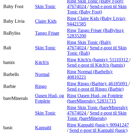
Ring Skin Tonic (Baby Foot):
Baby Foot
Skin Tonic
47674024
/
Send e-post
til Skin
Tonic (Baby Foot)
Ring Claire Kids (Baby Livia):
Baby Livia
Claire Kids
94421585
Ring Tango Frisør (BaByliss):
BaByliss
Tango Frisør
52835200
Ring Skin Tonic (Bali):
Bali
Skin Tonic
47674024
/
Send e-post
til Skin
Tonic (Bali)
Ring Kitch'n (bamix):
51110312
/
bamix
Kitch'n
Send e-post
til Kitch'n (bamix)
Ring Normal (Barbells):
Barbells
Normal
40810221
Ring Ringo (Barbie):
46185091
/
Barbie
Ringo
Send e-post
til Ringo (Barbie)
Oasen Hud- og
Ring Oasen Hud- og Fotpleie
bareMinerals
Fotpleie
(bareMinerals):
52831715
Ring Skin Tonic (bareMinerals):
Skin Tonic
47674024
/
Send e-post
til Skin
Tonic (bareMinerals)
Ring Kappahl (basic):
90941247
basic
Kappahl
/
Send e-post
til Kappahl (basic)