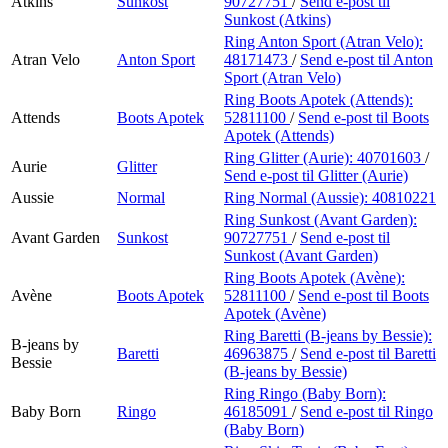
Atkins
Sunkost
90727751
/
Send e-post
til
Sunkost (Atkins)
Ring Anton Sport (Atran Velo):
Atran Velo
Anton Sport
48171473
/
Send e-post
til Anton
Sport (Atran Velo)
Ring Boots Apotek (Attends):
Attends
Boots Apotek
52811100
/
Send e-post
til Boots
Apotek (Attends)
Ring Glitter (Aurie):
40701603
/
Aurie
Glitter
Send e-post
til Glitter (Aurie)
Aussie
Normal
Ring Normal (Aussie):
40810221
Ring Sunkost (Avant Garden):
Avant Garden
Sunkost
90727751
/
Send e-post
til
Sunkost (Avant Garden)
Ring Boots Apotek (Avène):
Avène
Boots Apotek
52811100
/
Send e-post
til Boots
Apotek (Avène)
Ring Baretti (B-jeans by Bessie):
B-jeans by
Baretti
46963875
/
Send e-post
til Baretti
Bessie
(B-jeans by Bessie)
Ring Ringo (Baby Born):
Baby Born
Ringo
46185091
/
Send e-post
til Ringo
(Baby Born)