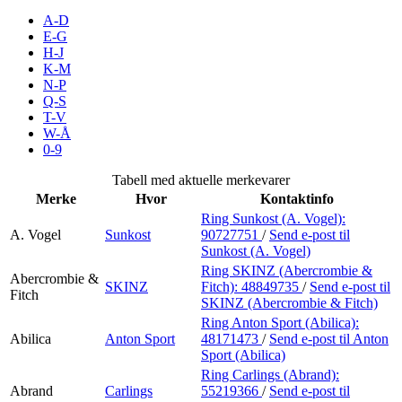
Inspirasjon
A-D
E-G
H-J
K-M
N-P
Søk
Q-S
T-V
W-Å
0-9
Åpningstider
Tabell med aktuelle merkevarer
Merke
Hvor
Kontaktinfo
Praktisk informasjon
Ring Sunkost (A. Vogel):
A. Vogel
Sunkost
90727751
/
Send e-post
til
Ledige stillinger
Sunkost (A. Vogel)
Magasin
Ring SKINZ (Abercrombie &
Abercrombie &
SKINZ
Fitch):
48849735
/
Send e-post
til
Fitch
SKINZ (Abercrombie & Fitch)
Gavekort
Ring Anton Sport (Abilica):
Finn frem
Abilica
Anton Sport
48171473
/
Send e-post
til Anton
Sport (Abilica)
Kundeklubb
Ring Carlings (Abrand):
Abrand
Carlings
55219366
/
Send e-post
til