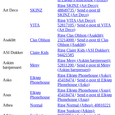
Ring SKINZ (Art Deco):
Art Deco
SKINZ
48849735
/
Send e-post
til
SKINZ (Art Deco)
Ring VITA (Art Deco):
VITA
52817105
/
Send e-post
til VITA
(Art Deco)
Ring Clas Ohlson (Asaklitt):
Asaklitt
Clas Ohlson
23214000
/
Send e-post
til Clas
Ohlson (Asaklitt)
Ring Claire Kids (ASI Dukker):
ASI Dukker
Claire Kids
94421585
Ring Meny (Askim bærpresseri):
Askim
Meny
52811200
/
Send e-post
til Meny
bærpresseri
(Askim bærpresseri)
Ring Elkjøp Phonehouse (Asko):
Elkjøp
Asko
45418474
/
Send e-post
til Elkjøp
Phonehouse
Phonehouse (Asko)
Ring Elkjøp Phonehouse (Asus):
Elkjøp
Asus
45418474
/
Send e-post
til Elkjøp
Phonehouse
Phonehouse (Asus)
Athea
Normal
Ring Normal (Athea):
40810221
Ring Sunkost (Atkins):