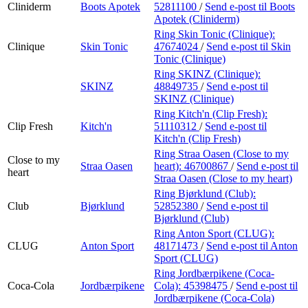
Cliniderm
Boots Apotek
52811100
/
Send e-post
til Boots
Apotek (Cliniderm)
Ring Skin Tonic (Clinique):
Clinique
Skin Tonic
47674024
/
Send e-post
til Skin
Tonic (Clinique)
Ring SKINZ (Clinique):
SKINZ
48849735
/
Send e-post
til
SKINZ (Clinique)
Ring Kitch'n (Clip Fresh):
Clip Fresh
Kitch'n
51110312
/
Send e-post
til
Kitch'n (Clip Fresh)
Ring Straa Oasen (Close to my
Close to my
Straa Oasen
heart):
46700867
/
Send e-post
til
heart
Straa Oasen (Close to my heart)
Ring Bjørklund (Club):
Club
Bjørklund
52852380
/
Send e-post
til
Bjørklund (Club)
Ring Anton Sport (CLUG):
CLUG
Anton Sport
48171473
/
Send e-post
til Anton
Sport (CLUG)
Ring Jordbærpikene (Coca-
Coca-Cola
Jordbærpikene
Cola):
45398475
/
Send e-post
til
Jordbærpikene (Coca-Cola)