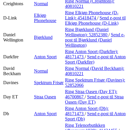
Ring Normal (Creightons):
Creightons
Normal
40810221
Ring Elkjøp Phonehouse (D-
Elkjøp
D-Link
Link):
45418474
/
Send e-post
til
Phonehouse
Elkjøp Phonehouse (D-Link)
Ring Bjørklund (Daniel
Daniel
Wellington):
52852380
/
Send e-
Bjørklund
Wellington
post
til Bjørklund (Daniel
Wellington)
Ring Anton Sport (Darkfire):
Darkfire
Anton Sport
48171473
/
Send e-post
til Anton
Sport (Darkfire)
David
Ring Normal (David Beckham):
Normal
Beckham
40810221
Ring Spektrum Frisør (Davines):
Davines
Spektrum Frisør
52852066
Ring Straa Oasen (Day ET):
Day ET
Straa Oasen
46700867
/
Send e-post
til Straa
Oasen (Day ET)
Ring Anton Sport (Db):
Db
Anton Sport
48171473
/
Send e-post
til Anton
Sport (Db)
Ring Telenorbutikken