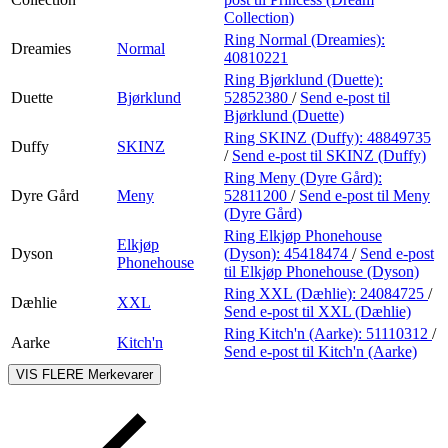
Collection)
Ring Normal (Dreamies):
Dreamies
Normal
40810221
Ring Bjørklund (Duette):
Duette
Bjørklund
52852380
/
Send e-post
til
Bjørklund (Duette)
Ring SKINZ (Duffy):
48849735
Duffy
SKINZ
/
Send e-post
til SKINZ (Duffy)
Ring Meny (Dyre Gård):
Dyre Gård
Meny
52811200
/
Send e-post
til Meny
(Dyre Gård)
Ring Elkjøp Phonehouse
Elkjøp
Dyson
(Dyson):
45418474
/
Send e-post
Phonehouse
til Elkjøp Phonehouse (Dyson)
Ring XXL (Dæhlie):
24084725
/
Dæhlie
XXL
Send e-post
til XXL (Dæhlie)
Ring Kitch'n (Aarke):
51110312
/
Aarke
Kitch'n
Send e-post
til Kitch'n (Aarke)
VIS FLERE
Merkevarer