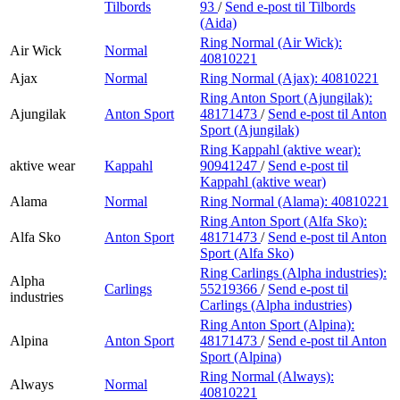
Tilbords
93
/
Send e-post
til Tilbords
(Aida)
Ring Normal (Air Wick):
Air Wick
Normal
40810221
Ajax
Normal
Ring Normal (Ajax):
40810221
Ring Anton Sport (Ajungilak):
Ajungilak
Anton Sport
48171473
/
Send e-post
til Anton
Sport (Ajungilak)
Ring Kappahl (aktive wear):
aktive wear
Kappahl
90941247
/
Send e-post
til
Kappahl (aktive wear)
Alama
Normal
Ring Normal (Alama):
40810221
Ring Anton Sport (Alfa Sko):
Alfa Sko
Anton Sport
48171473
/
Send e-post
til Anton
Sport (Alfa Sko)
Ring Carlings (Alpha industries):
Alpha
Carlings
55219366
/
Send e-post
til
industries
Carlings (Alpha industries)
Ring Anton Sport (Alpina):
Alpina
Anton Sport
48171473
/
Send e-post
til Anton
Sport (Alpina)
Ring Normal (Always):
Always
Normal
40810221