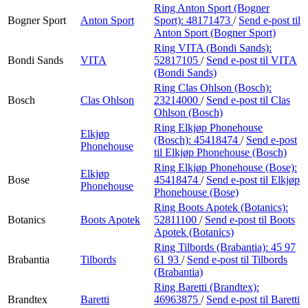
Ring Anton Sport (Bogner
Bogner Sport
Anton Sport
Sport):
48171473
/
Send e-post
til
Anton Sport (Bogner Sport)
Ring VITA (Bondi Sands):
Bondi Sands
VITA
52817105
/
Send e-post
til VITA
(Bondi Sands)
Ring Clas Ohlson (Bosch):
Bosch
Clas Ohlson
23214000
/
Send e-post
til Clas
Ohlson (Bosch)
Ring Elkjøp Phonehouse
Elkjøp
(Bosch):
45418474
/
Send e-post
Phonehouse
til Elkjøp Phonehouse (Bosch)
Ring Elkjøp Phonehouse (Bose):
Elkjøp
Bose
45418474
/
Send e-post
til Elkjøp
Phonehouse
Phonehouse (Bose)
Ring Boots Apotek (Botanics):
Botanics
Boots Apotek
52811100
/
Send e-post
til Boots
Apotek (Botanics)
Ring Tilbords (Brabantia):
45 97
Brabantia
Tilbords
61 93
/
Send e-post
til Tilbords
(Brabantia)
Ring Baretti (Brandtex):
Brandtex
Baretti
46963875
/
Send e-post
til Baretti