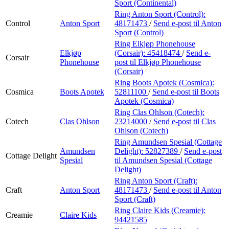
Sport (Continental)
Ring Anton Sport (Control):
Control
Anton Sport
48171473
/
Send e-post
til Anton
Sport (Control)
Ring Elkjøp Phonehouse
Elkjøp
(Corsair):
45418474
/
Send e-
Corsair
Phonehouse
post
til Elkjøp Phonehouse
(Corsair)
Ring Boots Apotek (Cosmica):
Cosmica
Boots Apotek
52811100
/
Send e-post
til Boots
Apotek (Cosmica)
Ring Clas Ohlson (Cotech):
Cotech
Clas Ohlson
23214000
/
Send e-post
til Clas
Ohlson (Cotech)
Ring Amundsen Spesial (Cottage
Amundsen
Delight):
52827389
/
Send e-post
Cottage Delight
Spesial
til Amundsen Spesial (Cottage
Delight)
Ring Anton Sport (Craft):
Craft
Anton Sport
48171473
/
Send e-post
til Anton
Sport (Craft)
Ring Claire Kids (Creamie):
Creamie
Claire Kids
94421585