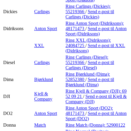
Ring Carlings (Dickies):
Dickies
Carlings
55219366
/
Send e-post
til
Carlings (Dickies)
Ring Anton Sport (Didriksons):
Didriksons
Anton Sport
48171473
/
Send e-post
til Anton
Sport (Didriksons)
Ring XXL (Didriksons):
XXL
24084725
/
Send e-post
til XXL
(Didriksons)
Ring Carlings (Diesel):
Diesel
Carlings
55219366
/
Send e-post
til
Carlings (Diesel)
Ring Bjørklund (Dima):
Dima
Bjørklund
52852380
/
Send e-post
til
Bjørklund (Dima)
Ring Kjell & Company (DJI):
69
Kjell &
DJI
52 09 21
/
Send e-post
til Kjell &
Company
Company (DJI)
Ring Anton Sport (DO2):
DO2
Anton Sport
48171473
/
Send e-post
til Anton
Sport (DO2)
Donna
Match
Ring Match (Donna):
52900122