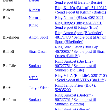
Bessie
Baretti
Send e-post
til Baretti (Bessie)
Ring Kitch'n (Bialetti):
51110312
Bialetti
Kitch'n
/
Send e-post
til Kitch'n (Bialetti)
Bibs
Normal
Ring Normal (Bibs):
40810221
Ring Ringo (Bibs):
46185091
/
Ringo
Send e-post
til Ringo (Bibs)
Ring Anton Sport (Bikefinder):
Bikefinder
Anton Sport
48171473
/
Send e-post
til Anton
Sport (Bikefinder)
Ring Straa Oasen (Billi Bi):
Billi Bi
Straa Oasen
46700867
/
Send e-post
til Straa
Oasen (Billi Bi)
Ring Sunkost (Bio Life):
Bio Life
Sunkost
90727751
/
Send e-post
til
Sunkost (Bio Life)
Ring VITA (Bio Life):
52817105
VITA
/
Send e-post
til VITA (Bio Life)
Ring Tango Frisør (Bio+):
Bio+
Tango Frisør
52835200
Ring Sunkost (Bioform):
Bioform
Sunkost
90727751
/
Send e-post
til
Sunkost (Bioform)
Ring Sunkost (Biosan):