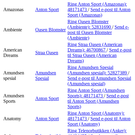
Ring Anton Sport (Amazonas):
Amazonas
Anton Sport
48171473
/
Send e-post
til Anton
Sport (Amazonas)
Ring Oasen Blomster
(Ambiente):
52831690
/
Send e-
Ambiente
Oasen Blomster
post
til Oasen Blomster
(Ambiente)
Ring Straa Oasen (American
American
Dreams):
46700867
/
Send e-post
Straa Oasen
Dreams
til Straa Oasen (American
Dreams)
Ring Amundsen Spesial
Amundsen
Amundsen
(Amundsen spesial):
52827389
/
spesial
Spesial
Send e-post
til Amundsen Spesial
(Amundsen spesial)
Ring Anton Sport (Amundsen
Amundsen
Sports):
48171473
/
Send e-post
Anton Sport
Sports
til Anton Sport (Amundsen
Sports)
Ring Anton Sport (Anatomy):
Anatomy
Anton Sport
48171473
/
Send e-post
til Anton
Sport (Anatomy)
Ring Telenorbutikken (Anker):