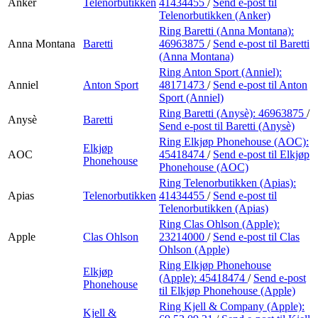
Anker
Telenorbutikken
41434455
/
Send e-post
til
Telenorbutikken (Anker)
Ring Baretti (Anna Montana):
Anna Montana
Baretti
46963875
/
Send e-post
til Baretti
(Anna Montana)
Ring Anton Sport (Anniel):
Anniel
Anton Sport
48171473
/
Send e-post
til Anton
Sport (Anniel)
Ring Baretti (Anysè):
46963875
/
Anysè
Baretti
Send e-post
til Baretti (Anysè)
Ring Elkjøp Phonehouse (AOC):
Elkjøp
AOC
45418474
/
Send e-post
til Elkjøp
Phonehouse
Phonehouse (AOC)
Ring Telenorbutikken (Apias):
Apias
Telenorbutikken
41434455
/
Send e-post
til
Telenorbutikken (Apias)
Ring Clas Ohlson (Apple):
Apple
Clas Ohlson
23214000
/
Send e-post
til Clas
Ohlson (Apple)
Ring Elkjøp Phonehouse
Elkjøp
(Apple):
45418474
/
Send e-post
Phonehouse
til Elkjøp Phonehouse (Apple)
Ring Kjell & Company (Apple):
Kjell &