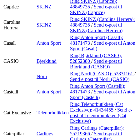
Ring SKINZ (Caprice):
Caprice
SKINZ
48849735
/
Send e-post
til
SKINZ (Caprice)
Ring SKINZ (Carolina Herrera):
Carolina
SKINZ
48849735
/
Send e-post
til
Herrera
SKINZ (Carolina Herrera)
Ring Anton Sport (Casall):
Casall
Anton Sport
48171473
/
Send e-post
til Anton
Sport (Casall)
Ring Bjørklund (CASIO):
CASIO
Bjørklund
52852380
/
Send e-post
til
Bjørklund (CASIO)
Ring Norli (CASIO):
52831161
/
Norli
Send e-post
til Norli (CASIO)
Ring Anton Sport (Castelli):
Castelli
Anton Sport
48171473
/
Send e-post
til Anton
Sport (Castelli)
Ring Telenorbutikken (Cat
Exclusive):
41434455
/
Send e-
Cat Exclusive
Telenorbutikken
post
til Telenorbutikken (Cat
Exclusive)
Ring Carlings (Caterpillar):
Caterpillar
Carlings
55219366
/
Send e-post
til
Carlings (Caterpillar)