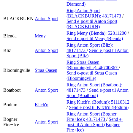
Diamond)
Ring Anton Sport
(BLACKBURN):
48171473
/
BLACKBURN
Anton Sport
Send e-post
til Anton Sport
(BLACKBURN)
Ring Meny (Blenda):
52811200
/
Blenda
Meny
Send e-post
til Meny (Blenda)
Ring Anton Sport (Bliz):
Bliz
Anton Sport
48171473
/
Send e-post
til Anton
Sport (Bliz)
Ring Straa Oasen
(Bloomingville):
46700867
/
Bloomingville
Straa Oasen
Send e-post
til Straa Oasen
(Bloomingville)
Ring Anton Sport (Boatboot):
Boatboot
Anton Sport
48171473
/
Send e-post
til Anton
Sport (Boatboot)
Ring Kitch'n (Bodum):
51110312
Bodum
Kitch'n
/
Send e-post
til Kitch'n (Bodum)
Ring Anton Sport (Bogner
Bogner
Fire+Ice):
48171473
/
Send e-
Anton Sport
Fire+Ice
post
til Anton Sport (Bogner
Fire+Ice)