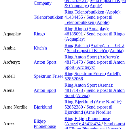
69 52 09 21
/
Send e-post
til Kjell
Company
& Company (Apple)
Ring Telenorbutikken (Apple):
Telenorbutikken
41434455
/
Send e-post
til
Telenorbutikken (Apple)
Ring Ringo (Aquaplay):
Aquaplay
Ringo
46185091
/
Send e-post
til Ringo
(Aquaplay)
Ring Kitch'n (Arabia):
51110312
Arabia
Kitch'n
/
Send e-post
til Kitch'n (Arabia)
Ring Anton Sport (Arc'teryx):
Arc'teryx
Anton Sport
48171473
/
Send e-post
til Anton
Sport (Arc'teryx)
Ring Spektrum Frisør (Ardell):
Ardell
Spektrum Frisør
52852066
Ring Anton Sport (Arena):
Arena
Anton Sport
48171473
/
Send e-post
til Anton
Sport (Arena)
Ring Bjørklund (Arne Nordlie):
Arne Nordlie
Bjørklund
52852380
/
Send e-post
til
Bjørklund (Arne Nordlie)
Ring Elkjøp Phonehouse
Elkjøp
Arozzi
(Arozzi):
45418474
/
Send e-post
Phonehouse
til Elkjøp Phonehouse (Arozzi)