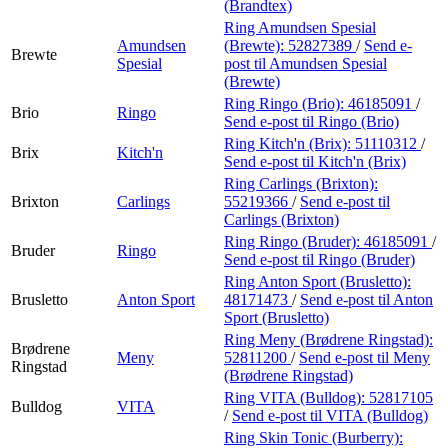
(Brandtex)
Ring Amundsen Spesial
Amundsen
(Brewte):
52827389
/
Send e-
Brewte
Spesial
post
til Amundsen Spesial
(Brewte)
Ring Ringo (Brio):
46185091
/
Brio
Ringo
Send e-post
til Ringo (Brio)
Ring Kitch'n (Brix):
51110312
/
Brix
Kitch'n
Send e-post
til Kitch'n (Brix)
Ring Carlings (Brixton):
Brixton
Carlings
55219366
/
Send e-post
til
Carlings (Brixton)
Ring Ringo (Bruder):
46185091
/
Bruder
Ringo
Send e-post
til Ringo (Bruder)
Ring Anton Sport (Brusletto):
Brusletto
Anton Sport
48171473
/
Send e-post
til Anton
Sport (Brusletto)
Ring Meny (Brødrene Ringstad):
Brødrene
Meny
52811200
/
Send e-post
til Meny
Ringstad
(Brødrene Ringstad)
Ring VITA (Bulldog):
52817105
Bulldog
VITA
/
Send e-post
til VITA (Bulldog)
Ring Skin Tonic (Burberry):