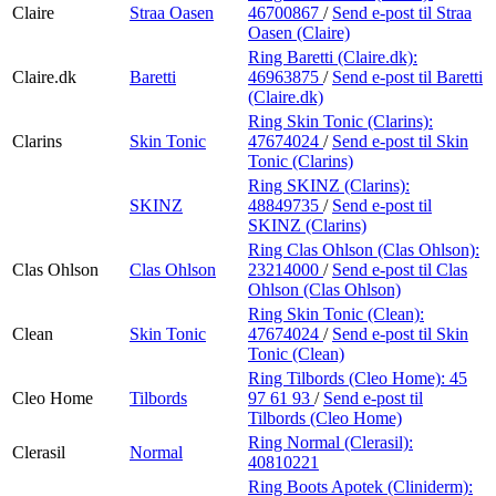
Claire
Straa Oasen
46700867
/
Send e-post
til Straa
Oasen (Claire)
Ring Baretti (Claire.dk):
Claire.dk
Baretti
46963875
/
Send e-post
til Baretti
(Claire.dk)
Ring Skin Tonic (Clarins):
Clarins
Skin Tonic
47674024
/
Send e-post
til Skin
Tonic (Clarins)
Ring SKINZ (Clarins):
SKINZ
48849735
/
Send e-post
til
SKINZ (Clarins)
Ring Clas Ohlson (Clas Ohlson):
Clas Ohlson
Clas Ohlson
23214000
/
Send e-post
til Clas
Ohlson (Clas Ohlson)
Ring Skin Tonic (Clean):
Clean
Skin Tonic
47674024
/
Send e-post
til Skin
Tonic (Clean)
Ring Tilbords (Cleo Home):
45
Cleo Home
Tilbords
97 61 93
/
Send e-post
til
Tilbords (Cleo Home)
Ring Normal (Clerasil):
Clerasil
Normal
40810221
Ring Boots Apotek (Cliniderm):