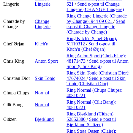
Lingerie
Lingerie
621
/
Send e-post
til Change
Lingerie (CHANGE Lingerie)
Ring Change Lingerie (Charade
Charade by
Change
by Change):
944 69 621
/
Send
Change
Lingerie
e-post
til Change Lingerie
(Charade by Change)
Ring Kitch'n (Chef Ørjan):
Chef Ørjan
Kitch'n
51110312
/
Send e-post
til
Kitch'n (Chef Ørjan)
Ring Anton Sport (Chris King):
Chris King
Anton Sport
48171473
/
Send e-post
til Anton
Sport (Chris King)
Ring Skin Tonic (Christian Dior):
Christian Dior
Skin Tonic
47674024
/
Send e-post
til Skin
Tonic (Christian Dior)
Ring Normal (Chupa Chups):
Chupa Chups
Normal
40810221
Ring Normal (Cilit Bang):
Cilit Bang
Normal
40810221
Ring Bjørklund (Citizen):
Citizen
Bjørklund
52852380
/
Send e-post
til
Bjørklund (Citizen)
Ring Straa Oasen (Claire):