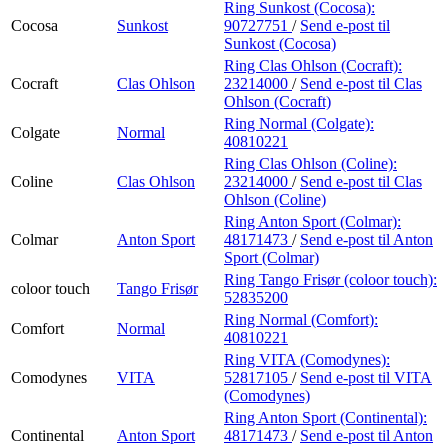
Ring Sunkost (Cocosa):
Cocosa
Sunkost
90727751
/
Send e-post
til
Sunkost (Cocosa)
Ring Clas Ohlson (Cocraft):
Cocraft
Clas Ohlson
23214000
/
Send e-post
til Clas
Ohlson (Cocraft)
Ring Normal (Colgate):
Colgate
Normal
40810221
Ring Clas Ohlson (Coline):
Coline
Clas Ohlson
23214000
/
Send e-post
til Clas
Ohlson (Coline)
Ring Anton Sport (Colmar):
Colmar
Anton Sport
48171473
/
Send e-post
til Anton
Sport (Colmar)
Ring Tango Frisør (coloor touch):
coloor touch
Tango Frisør
52835200
Ring Normal (Comfort):
Comfort
Normal
40810221
Ring VITA (Comodynes):
Comodynes
VITA
52817105
/
Send e-post
til VITA
(Comodynes)
Ring Anton Sport (Continental):
Continental
Anton Sport
48171473
/
Send e-post
til Anton