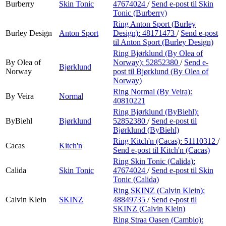
Burberry
Skin Tonic
47674024
/
Send e-post
til Skin
Tonic (Burberry)
Ring Anton Sport (Burley
Burley Design
Anton Sport
Design):
48171473
/
Send e-post
til Anton Sport (Burley Design)
Ring Bjørklund (By Olea of
By Olea of
Norway):
52852380
/
Send e-
Bjørklund
Norway
post
til Bjørklund (By Olea of
Norway)
Ring Normal (By Veira):
By Veira
Normal
40810221
Ring Bjørklund (ByBiehl):
ByBiehl
Bjørklund
52852380
/
Send e-post
til
Bjørklund (ByBiehl)
Ring Kitch'n (Cacas):
51110312
/
Cacas
Kitch'n
Send e-post
til Kitch'n (Cacas)
Ring Skin Tonic (Calida):
Calida
Skin Tonic
47674024
/
Send e-post
til Skin
Tonic (Calida)
Ring SKINZ (Calvin Klein):
Calvin Klein
SKINZ
48849735
/
Send e-post
til
SKINZ (Calvin Klein)
Ring Straa Oasen (Cambio):