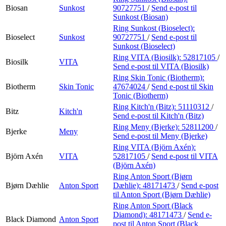
Biosan
Sunkost
90727751
/
Send e-post
til
Sunkost (Biosan)
Ring Sunkost (Bioselect):
Bioselect
Sunkost
90727751
/
Send e-post
til
Sunkost (Bioselect)
Ring VITA (Biosilk):
52817105
/
Biosilk
VITA
Send e-post
til VITA (Biosilk)
Ring Skin Tonic (Biotherm):
Biotherm
Skin Tonic
47674024
/
Send e-post
til Skin
Tonic (Biotherm)
Ring Kitch'n (Bitz):
51110312
/
Bitz
Kitch'n
Send e-post
til Kitch'n (Bitz)
Ring Meny (Bjerke):
52811200
/
Bjerke
Meny
Send e-post
til Meny (Bjerke)
Ring VITA (Björn Axén):
Björn Axén
VITA
52817105
/
Send e-post
til VITA
(Björn Axén)
Ring Anton Sport (Bjørn
Bjørn Dæhlie
Anton Sport
Dæhlie):
48171473
/
Send e-post
til Anton Sport (Bjørn Dæhlie)
Ring Anton Sport (Black
Diamond):
48171473
/
Send e-
Black Diamond
Anton Sport
post
til Anton Sport (Black