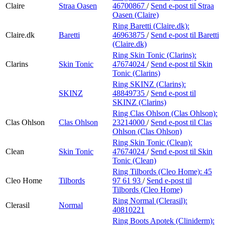
Claire
Straa Oasen
46700867
/
Send e-post
til Straa
Oasen (Claire)
Ring Baretti (Claire.dk):
Claire.dk
Baretti
46963875
/
Send e-post
til Baretti
(Claire.dk)
Ring Skin Tonic (Clarins):
Clarins
Skin Tonic
47674024
/
Send e-post
til Skin
Tonic (Clarins)
Ring SKINZ (Clarins):
SKINZ
48849735
/
Send e-post
til
SKINZ (Clarins)
Ring Clas Ohlson (Clas Ohlson):
Clas Ohlson
Clas Ohlson
23214000
/
Send e-post
til Clas
Ohlson (Clas Ohlson)
Ring Skin Tonic (Clean):
Clean
Skin Tonic
47674024
/
Send e-post
til Skin
Tonic (Clean)
Ring Tilbords (Cleo Home):
45
Cleo Home
Tilbords
97 61 93
/
Send e-post
til
Tilbords (Cleo Home)
Ring Normal (Clerasil):
Clerasil
Normal
40810221
Ring Boots Apotek (Cliniderm):