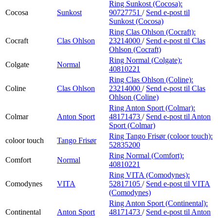
Ring Sunkost (Cocosa):
Cocosa
Sunkost
90727751
/
Send e-post
til
Sunkost (Cocosa)
Ring Clas Ohlson (Cocraft):
Cocraft
Clas Ohlson
23214000
/
Send e-post
til Clas
Ohlson (Cocraft)
Ring Normal (Colgate):
Colgate
Normal
40810221
Ring Clas Ohlson (Coline):
Coline
Clas Ohlson
23214000
/
Send e-post
til Clas
Ohlson (Coline)
Ring Anton Sport (Colmar):
Colmar
Anton Sport
48171473
/
Send e-post
til Anton
Sport (Colmar)
Ring Tango Frisør (coloor touch):
coloor touch
Tango Frisør
52835200
Ring Normal (Comfort):
Comfort
Normal
40810221
Ring VITA (Comodynes):
Comodynes
VITA
52817105
/
Send e-post
til VITA
(Comodynes)
Ring Anton Sport (Continental):
Continental
Anton Sport
48171473
/
Send e-post
til Anton