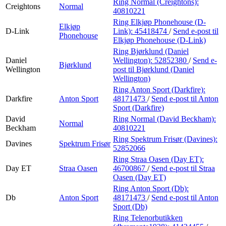
Ring Normal (Creightons):
Creightons
Normal
40810221
Ring Elkjøp Phonehouse (D-
Elkjøp
D-Link
Link):
45418474
/
Send e-post
til
Phonehouse
Elkjøp Phonehouse (D-Link)
Ring Bjørklund (Daniel
Daniel
Wellington):
52852380
/
Send e-
Bjørklund
Wellington
post
til Bjørklund (Daniel
Wellington)
Ring Anton Sport (Darkfire):
Darkfire
Anton Sport
48171473
/
Send e-post
til Anton
Sport (Darkfire)
David
Ring Normal (David Beckham):
Normal
Beckham
40810221
Ring Spektrum Frisør (Davines):
Davines
Spektrum Frisør
52852066
Ring Straa Oasen (Day ET):
Day ET
Straa Oasen
46700867
/
Send e-post
til Straa
Oasen (Day ET)
Ring Anton Sport (Db):
Db
Anton Sport
48171473
/
Send e-post
til Anton
Sport (Db)
Ring Telenorbutikken