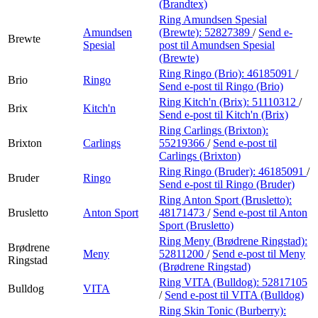
(Brandtex)
Ring Amundsen Spesial
Amundsen
(Brewte):
52827389
/
Send e-
Brewte
Spesial
post
til Amundsen Spesial
(Brewte)
Ring Ringo (Brio):
46185091
/
Brio
Ringo
Send e-post
til Ringo (Brio)
Ring Kitch'n (Brix):
51110312
/
Brix
Kitch'n
Send e-post
til Kitch'n (Brix)
Ring Carlings (Brixton):
Brixton
Carlings
55219366
/
Send e-post
til
Carlings (Brixton)
Ring Ringo (Bruder):
46185091
/
Bruder
Ringo
Send e-post
til Ringo (Bruder)
Ring Anton Sport (Brusletto):
Brusletto
Anton Sport
48171473
/
Send e-post
til Anton
Sport (Brusletto)
Ring Meny (Brødrene Ringstad):
Brødrene
Meny
52811200
/
Send e-post
til Meny
Ringstad
(Brødrene Ringstad)
Ring VITA (Bulldog):
52817105
Bulldog
VITA
/
Send e-post
til VITA (Bulldog)
Ring Skin Tonic (Burberry):