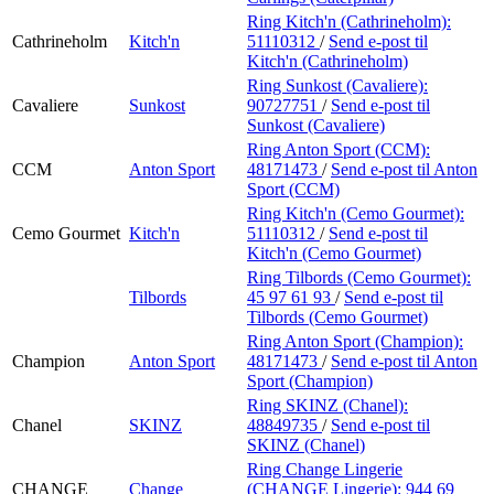
Ring Kitch'n (Cathrineholm):
Cathrineholm
Kitch'n
51110312
/
Send e-post
til
Kitch'n (Cathrineholm)
Ring Sunkost (Cavaliere):
Cavaliere
Sunkost
90727751
/
Send e-post
til
Sunkost (Cavaliere)
Ring Anton Sport (CCM):
CCM
Anton Sport
48171473
/
Send e-post
til Anton
Sport (CCM)
Ring Kitch'n (Cemo Gourmet):
Cemo Gourmet
Kitch'n
51110312
/
Send e-post
til
Kitch'n (Cemo Gourmet)
Ring Tilbords (Cemo Gourmet):
Tilbords
45 97 61 93
/
Send e-post
til
Tilbords (Cemo Gourmet)
Ring Anton Sport (Champion):
Champion
Anton Sport
48171473
/
Send e-post
til Anton
Sport (Champion)
Ring SKINZ (Chanel):
Chanel
SKINZ
48849735
/
Send e-post
til
SKINZ (Chanel)
Ring Change Lingerie
CHANGE
Change
(CHANGE Lingerie):
944 69