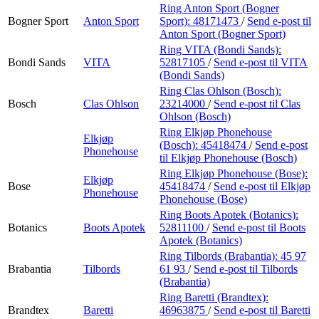
Ring Anton Sport (Bogner
Bogner Sport
Anton Sport
Sport):
48171473
/
Send e-post
til
Anton Sport (Bogner Sport)
Ring VITA (Bondi Sands):
Bondi Sands
VITA
52817105
/
Send e-post
til VITA
(Bondi Sands)
Ring Clas Ohlson (Bosch):
Bosch
Clas Ohlson
23214000
/
Send e-post
til Clas
Ohlson (Bosch)
Ring Elkjøp Phonehouse
Elkjøp
(Bosch):
45418474
/
Send e-post
Phonehouse
til Elkjøp Phonehouse (Bosch)
Ring Elkjøp Phonehouse (Bose):
Elkjøp
Bose
45418474
/
Send e-post
til Elkjøp
Phonehouse
Phonehouse (Bose)
Ring Boots Apotek (Botanics):
Botanics
Boots Apotek
52811100
/
Send e-post
til Boots
Apotek (Botanics)
Ring Tilbords (Brabantia):
45 97
Brabantia
Tilbords
61 93
/
Send e-post
til Tilbords
(Brabantia)
Ring Baretti (Brandtex):
Brandtex
Baretti
46963875
/
Send e-post
til Baretti