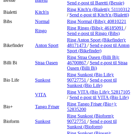
Bessie
Baretti
Send e-post
til Baretti (Bessie)
Ring Kitch'n (Bialetti):
51110312
Bialetti
Kitch'n
/
Send e-post
til Kitch'n (Bialetti)
Bibs
Normal
Ring Normal (Bibs):
40810221
Ring Ringo (Bibs):
46185091
/
Ringo
Send e-post
til Ringo (Bibs)
Ring Anton Sport (Bikefinder):
Bikefinder
Anton Sport
48171473
/
Send e-post
til Anton
Sport (Bikefinder)
Ring Straa Oasen (Billi Bi):
Billi Bi
Straa Oasen
46700867
/
Send e-post
til Straa
Oasen (Billi Bi)
Ring Sunkost (Bio Life):
Bio Life
Sunkost
90727751
/
Send e-post
til
Sunkost (Bio Life)
Ring VITA (Bio Life):
52817105
VITA
/
Send e-post
til VITA (Bio Life)
Ring Tango Frisør (Bio+):
Bio+
Tango Frisør
52835200
Ring Sunkost (Bioform):
Bioform
Sunkost
90727751
/
Send e-post
til
Sunkost (Bioform)
Ring Sunkost (Biosan):