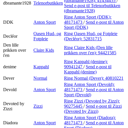
(dbramante1928):
41434455
/
dbramante1928
Telenorbutikken
Send e-post
til Telenorbutikken
(dbramante1928)
Ring Anton Sport (DDK):
DDK
Anton Sport
48171473
/
Send e-post
til Anton
Sport (DDK)
Oasen Hud- og
Ring Oasen Hud- og Fotpleie
Decléor
Fotpleie
(Decléor):
52831715
Den lille
Ring Claire Kids (Den lille
prikken over
Claire Kids
prikken over i'en):
94421585
i'en
Ring Kappahl (denime):
denime
Kappahl
90941247
/
Send e-post
til
Kappahl (denime)
Dever
Normal
Ring Normal (Dever):
40810221
Ring Anton Sport (Devold):
Devold
Anton Sport
48171473
/
Send e-post
til Anton
Sport (Devold)
Ring Zizzi (Devoted by Zizzi):
Devoted by
Zizzi
90275445
/
Send e-post
til Zizzi
Zizzi
(Devoted by Zizzi)
Ring Anton Sport (Diadora):
Diadora
Anton Sport
48171473
/
Send e-post
til Anton
Sport (Diadora)