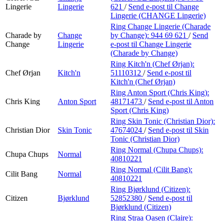
Lingerie
Lingerie
621
/
Send e-post
til Change
Lingerie (CHANGE Lingerie)
Ring Change Lingerie (Charade
Charade by
Change
by Change):
944 69 621
/
Send
Change
Lingerie
e-post
til Change Lingerie
(Charade by Change)
Ring Kitch'n (Chef Ørjan):
Chef Ørjan
Kitch'n
51110312
/
Send e-post
til
Kitch'n (Chef Ørjan)
Ring Anton Sport (Chris King):
Chris King
Anton Sport
48171473
/
Send e-post
til Anton
Sport (Chris King)
Ring Skin Tonic (Christian Dior):
Christian Dior
Skin Tonic
47674024
/
Send e-post
til Skin
Tonic (Christian Dior)
Ring Normal (Chupa Chups):
Chupa Chups
Normal
40810221
Ring Normal (Cilit Bang):
Cilit Bang
Normal
40810221
Ring Bjørklund (Citizen):
Citizen
Bjørklund
52852380
/
Send e-post
til
Bjørklund (Citizen)
Ring Straa Oasen (Claire):