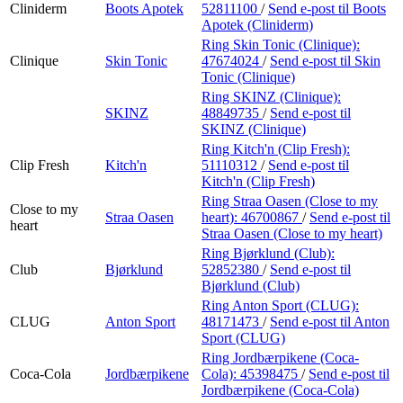
Cliniderm
Boots Apotek
52811100
/
Send e-post
til Boots
Apotek (Cliniderm)
Ring Skin Tonic (Clinique):
Clinique
Skin Tonic
47674024
/
Send e-post
til Skin
Tonic (Clinique)
Ring SKINZ (Clinique):
SKINZ
48849735
/
Send e-post
til
SKINZ (Clinique)
Ring Kitch'n (Clip Fresh):
Clip Fresh
Kitch'n
51110312
/
Send e-post
til
Kitch'n (Clip Fresh)
Ring Straa Oasen (Close to my
Close to my
Straa Oasen
heart):
46700867
/
Send e-post
til
heart
Straa Oasen (Close to my heart)
Ring Bjørklund (Club):
Club
Bjørklund
52852380
/
Send e-post
til
Bjørklund (Club)
Ring Anton Sport (CLUG):
CLUG
Anton Sport
48171473
/
Send e-post
til Anton
Sport (CLUG)
Ring Jordbærpikene (Coca-
Coca-Cola
Jordbærpikene
Cola):
45398475
/
Send e-post
til
Jordbærpikene (Coca-Cola)