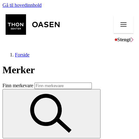
Gå til hovedinnhold
Stengt
Forside
Merker
Butikker
Finn merkevare
Mat og drikke
Helse
Aktiviteter
Tilbud