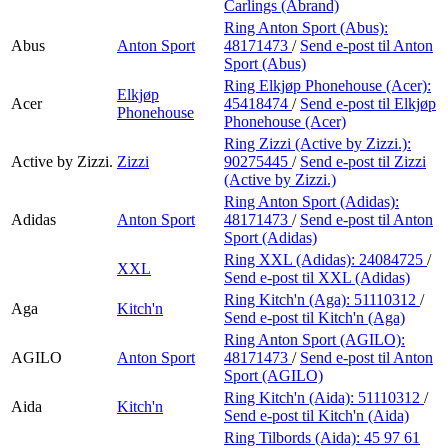
Carlings (Abrand)
Ring Anton Sport (Abus):
Abus
Anton Sport
48171473
/
Send e-post
til Anton
Sport (Abus)
Ring Elkjøp Phonehouse (Acer):
Elkjøp
Acer
45418474
/
Send e-post
til Elkjøp
Phonehouse
Phonehouse (Acer)
Ring Zizzi (Active by Zizzi.):
Active by Zizzi.
Zizzi
90275445
/
Send e-post
til Zizzi
(Active by Zizzi.)
Ring Anton Sport (Adidas):
Adidas
Anton Sport
48171473
/
Send e-post
til Anton
Sport (Adidas)
Ring XXL (Adidas):
24084725
/
XXL
Send e-post
til XXL (Adidas)
Ring Kitch'n (Aga):
51110312
/
Aga
Kitch'n
Send e-post
til Kitch'n (Aga)
Ring Anton Sport (AGILO):
AGILO
Anton Sport
48171473
/
Send e-post
til Anton
Sport (AGILO)
Ring Kitch'n (Aida):
51110312
/
Aida
Kitch'n
Send e-post
til Kitch'n (Aida)
Ring Tilbords (Aida):
45 97 61