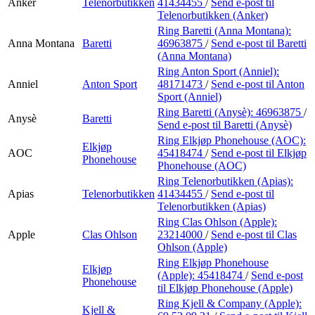
Anker
Telenorbutikken
41434455
/
Send e-post
til
Telenorbutikken (Anker)
Ring Baretti (Anna Montana):
Anna Montana
Baretti
46963875
/
Send e-post
til Baretti
(Anna Montana)
Ring Anton Sport (Anniel):
Anniel
Anton Sport
48171473
/
Send e-post
til Anton
Sport (Anniel)
Ring Baretti (Anysè):
46963875
/
Anysè
Baretti
Send e-post
til Baretti (Anysè)
Ring Elkjøp Phonehouse (AOC):
Elkjøp
AOC
45418474
/
Send e-post
til Elkjøp
Phonehouse
Phonehouse (AOC)
Ring Telenorbutikken (Apias):
Apias
Telenorbutikken
41434455
/
Send e-post
til
Telenorbutikken (Apias)
Ring Clas Ohlson (Apple):
Apple
Clas Ohlson
23214000
/
Send e-post
til Clas
Ohlson (Apple)
Ring Elkjøp Phonehouse
Elkjøp
(Apple):
45418474
/
Send e-post
Phonehouse
til Elkjøp Phonehouse (Apple)
Ring Kjell & Company (Apple):
Kjell &