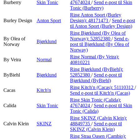
Burberry
Skin Tonic
47674024
/
Send e-post
til Skin
Tonic (Burberry)
Ring Anton Sport (Burley
Burley Design
Anton Sport
Design):
48171473
/
Send e-post
til Anton Sport (Burley Design)
Ring Bjørklund (By Olea of
By Olea of
Norway):
52852380
/
Send e-
Bjørklund
Norway
post
til Bjørklund (By Olea of
Norway)
Ring Normal (By Veira):
By Veira
Normal
40810221
Ring Bjørklund (ByBiehl):
ByBiehl
Bjørklund
52852380
/
Send e-post
til
Bjørklund (ByBiehl)
Ring Kitch'n (Cacas):
51110312
/
Cacas
Kitch'n
Send e-post
til Kitch'n (Cacas)
Ring Skin Tonic (Calida):
Calida
Skin Tonic
47674024
/
Send e-post
til Skin
Tonic (Calida)
Ring SKINZ (Calvin Klein):
Calvin Klein
SKINZ
48849735
/
Send e-post
til
SKINZ (Calvin Klein)
Ring Straa Oasen (Cambio):