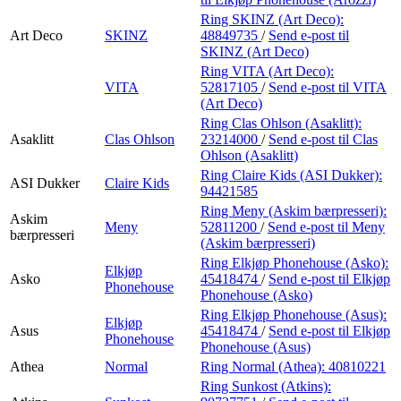
Ring SKINZ (Art Deco):
Art Deco
SKINZ
48849735
/
Send e-post
til
SKINZ (Art Deco)
Ring VITA (Art Deco):
VITA
52817105
/
Send e-post
til VITA
(Art Deco)
Ring Clas Ohlson (Asaklitt):
Asaklitt
Clas Ohlson
23214000
/
Send e-post
til Clas
Ohlson (Asaklitt)
Ring Claire Kids (ASI Dukker):
ASI Dukker
Claire Kids
94421585
Ring Meny (Askim bærpresseri):
Askim
Meny
52811200
/
Send e-post
til Meny
bærpresseri
(Askim bærpresseri)
Ring Elkjøp Phonehouse (Asko):
Elkjøp
Asko
45418474
/
Send e-post
til Elkjøp
Phonehouse
Phonehouse (Asko)
Ring Elkjøp Phonehouse (Asus):
Elkjøp
Asus
45418474
/
Send e-post
til Elkjøp
Phonehouse
Phonehouse (Asus)
Athea
Normal
Ring Normal (Athea):
40810221
Ring Sunkost (Atkins):