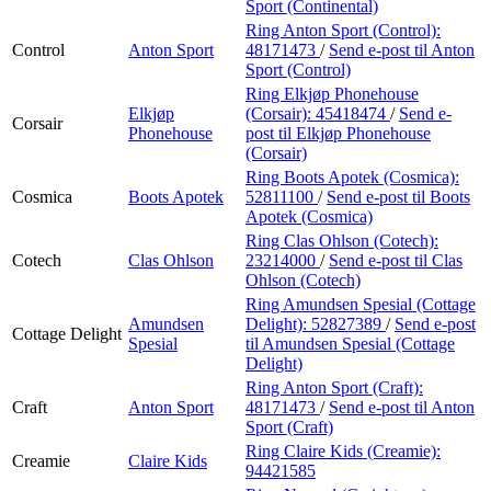
Sport (Continental)
Ring Anton Sport (Control):
Control
Anton Sport
48171473
/
Send e-post
til Anton
Sport (Control)
Ring Elkjøp Phonehouse
Elkjøp
(Corsair):
45418474
/
Send e-
Corsair
Phonehouse
post
til Elkjøp Phonehouse
(Corsair)
Ring Boots Apotek (Cosmica):
Cosmica
Boots Apotek
52811100
/
Send e-post
til Boots
Apotek (Cosmica)
Ring Clas Ohlson (Cotech):
Cotech
Clas Ohlson
23214000
/
Send e-post
til Clas
Ohlson (Cotech)
Ring Amundsen Spesial (Cottage
Amundsen
Delight):
52827389
/
Send e-post
Cottage Delight
Spesial
til Amundsen Spesial (Cottage
Delight)
Ring Anton Sport (Craft):
Craft
Anton Sport
48171473
/
Send e-post
til Anton
Sport (Craft)
Ring Claire Kids (Creamie):
Creamie
Claire Kids
94421585