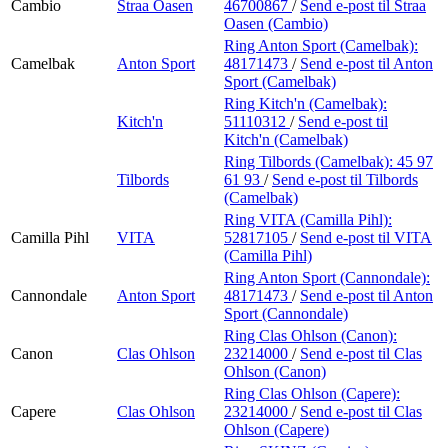
Cambio
Straa Oasen
46700867
/
Send e-post
til Straa
Oasen (Cambio)
Ring Anton Sport (Camelbak):
Camelbak
Anton Sport
48171473
/
Send e-post
til Anton
Sport (Camelbak)
Ring Kitch'n (Camelbak):
Kitch'n
51110312
/
Send e-post
til
Kitch'n (Camelbak)
Ring Tilbords (Camelbak):
45 97
Tilbords
61 93
/
Send e-post
til Tilbords
(Camelbak)
Ring VITA (Camilla Pihl):
Camilla Pihl
VITA
52817105
/
Send e-post
til VITA
(Camilla Pihl)
Ring Anton Sport (Cannondale):
Cannondale
Anton Sport
48171473
/
Send e-post
til Anton
Sport (Cannondale)
Ring Clas Ohlson (Canon):
Canon
Clas Ohlson
23214000
/
Send e-post
til Clas
Ohlson (Canon)
Ring Clas Ohlson (Capere):
Capere
Clas Ohlson
23214000
/
Send e-post
til Clas
Ohlson (Capere)