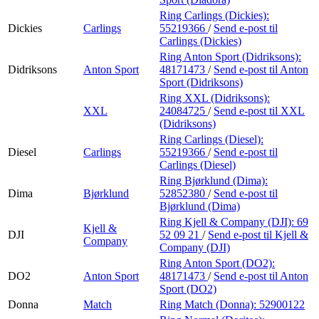
Ring Carlings (Dickies):
Dickies
Carlings
55219366
/
Send e-post
til
Carlings (Dickies)
Ring Anton Sport (Didriksons):
Didriksons
Anton Sport
48171473
/
Send e-post
til Anton
Sport (Didriksons)
Ring XXL (Didriksons):
XXL
24084725
/
Send e-post
til XXL
(Didriksons)
Ring Carlings (Diesel):
Diesel
Carlings
55219366
/
Send e-post
til
Carlings (Diesel)
Ring Bjørklund (Dima):
Dima
Bjørklund
52852380
/
Send e-post
til
Bjørklund (Dima)
Ring Kjell & Company (DJI):
69
Kjell &
DJI
52 09 21
/
Send e-post
til Kjell &
Company
Company (DJI)
Ring Anton Sport (DO2):
DO2
Anton Sport
48171473
/
Send e-post
til Anton
Sport (DO2)
Donna
Match
Ring Match (Donna):
52900122