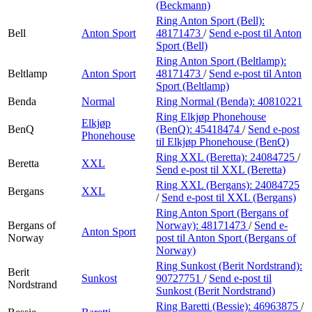
(Beckmann)
Ring Anton Sport (Bell):
Bell
Anton Sport
48171473
/
Send e-post
til Anton
Sport (Bell)
Ring Anton Sport (Beltlamp):
Beltlamp
Anton Sport
48171473
/
Send e-post
til Anton
Sport (Beltlamp)
Benda
Normal
Ring Normal (Benda):
40810221
Ring Elkjøp Phonehouse
Elkjøp
BenQ
(BenQ):
45418474
/
Send e-post
Phonehouse
til Elkjøp Phonehouse (BenQ)
Ring XXL (Beretta):
24084725
/
Beretta
XXL
Send e-post
til XXL (Beretta)
Ring XXL (Bergans):
24084725
Bergans
XXL
/
Send e-post
til XXL (Bergans)
Ring Anton Sport (Bergans of
Bergans of
Norway):
48171473
/
Send e-
Anton Sport
Norway
post
til Anton Sport (Bergans of
Norway)
Ring Sunkost (Berit Nordstrand):
Berit
Sunkost
90727751
/
Send e-post
til
Nordstrand
Sunkost (Berit Nordstrand)
Ring Baretti (Bessie):
46963875
/