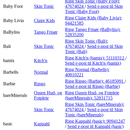
Ring Skin Tonic (Baby Foot):
Baby Foot
Skin Tonic
47674024
/
Send e-post
til Skin
Tonic (Baby Foot)
Ring Claire Kids (Baby Livia):
Baby Livia
Claire Kids
94421585
Ring Tango Frisør (BaByliss):
BaByliss
Tango Frisør
52835200
Ring Skin Tonic (Bali):
Bali
Skin Tonic
47674024
/
Send e-post
til Skin
Tonic (Bali)
Ring Kitch'n (bamix):
51110312
/
bamix
Kitch'n
Send e-post
til Kitch'n (bamix)
Ring Normal (Barbells):
Barbells
Normal
40810221
Ring Ringo (Barbie):
46185091
/
Barbie
Ringo
Send e-post
til Ringo (Barbie)
Oasen Hud- og
Ring Oasen Hud- og Fotpleie
bareMinerals
Fotpleie
(bareMinerals):
52831715
Ring Skin Tonic (bareMinerals):
Skin Tonic
47674024
/
Send e-post
til Skin
Tonic (bareMinerals)
Ring Kappahl (basic):
90941247
basic
Kappahl
/
Send e-post
til Kappahl (basic)