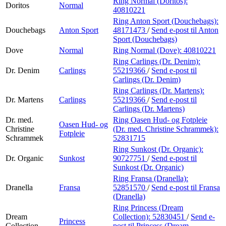
Ring Normal (Doritos):
Doritos
Normal
40810221
Ring Anton Sport (Douchebags):
Douchebags
Anton Sport
48171473
/
Send e-post
til Anton
Sport (Douchebags)
Dove
Normal
Ring Normal (Dove):
40810221
Ring Carlings (Dr. Denim):
Dr. Denim
Carlings
55219366
/
Send e-post
til
Carlings (Dr. Denim)
Ring Carlings (Dr. Martens):
Dr. Martens
Carlings
55219366
/
Send e-post
til
Carlings (Dr. Martens)
Dr. med.
Ring Oasen Hud- og Fotpleie
Oasen Hud- og
Christine
(Dr. med. Christine Schrammek):
Fotpleie
Schrammek
52831715
Ring Sunkost (Dr. Organic):
Dr. Organic
Sunkost
90727751
/
Send e-post
til
Sunkost (Dr. Organic)
Ring Fransa (Dranella):
Dranella
Fransa
52851570
/
Send e-post
til Fransa
(Dranella)
Ring Princess (Dream
Dream
Collection):
52830451
/
Send e-
Princess
Collection
post
til Princess (Dream