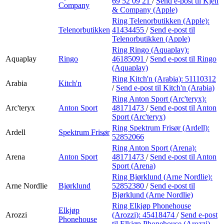
69 52 09 21
/
Send e-post
til Kjell
Company
& Company (Apple)
Ring Telenorbutikken (Apple):
Telenorbutikken
41434455
/
Send e-post
til
Telenorbutikken (Apple)
Ring Ringo (Aquaplay):
Aquaplay
Ringo
46185091
/
Send e-post
til Ringo
(Aquaplay)
Ring Kitch'n (Arabia):
51110312
Arabia
Kitch'n
/
Send e-post
til Kitch'n (Arabia)
Ring Anton Sport (Arc'teryx):
Arc'teryx
Anton Sport
48171473
/
Send e-post
til Anton
Sport (Arc'teryx)
Ring Spektrum Frisør (Ardell):
Ardell
Spektrum Frisør
52852066
Ring Anton Sport (Arena):
Arena
Anton Sport
48171473
/
Send e-post
til Anton
Sport (Arena)
Ring Bjørklund (Arne Nordlie):
Arne Nordlie
Bjørklund
52852380
/
Send e-post
til
Bjørklund (Arne Nordlie)
Ring Elkjøp Phonehouse
Elkjøp
Arozzi
(Arozzi):
45418474
/
Send e-post
Phonehouse
til Elkjøp Phonehouse (Arozzi)