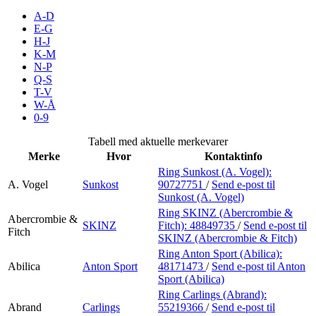
Inspirasjon
A-D
E-G
H-J
K-M
N-P
Søk
Q-S
T-V
W-Å
0-9
Åpningstider
Tabell med aktuelle merkevarer
Merke
Hvor
Kontaktinfo
Praktisk informasjon
Ring Sunkost (A. Vogel):
A. Vogel
Sunkost
90727751
/
Send e-post
til
Ledige stillinger
Sunkost (A. Vogel)
Magasin
Ring SKINZ (Abercrombie &
Abercrombie &
SKINZ
Fitch):
48849735
/
Send e-post
til
Fitch
SKINZ (Abercrombie & Fitch)
Gavekort
Ring Anton Sport (Abilica):
Finn frem
Abilica
Anton Sport
48171473
/
Send e-post
til Anton
Sport (Abilica)
Kundeklubb
Ring Carlings (Abrand):
Abrand
Carlings
55219366
/
Send e-post
til