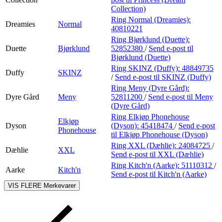
Collection)
Ring Normal (Dreamies):
Dreamies
Normal
40810221
Ring Bjørklund (Duette):
Duette
Bjørklund
52852380
/
Send e-post
til
Bjørklund (Duette)
Ring SKINZ (Duffy):
48849735
Duffy
SKINZ
/
Send e-post
til SKINZ (Duffy)
Ring Meny (Dyre Gård):
Dyre Gård
Meny
52811200
/
Send e-post
til Meny
(Dyre Gård)
Ring Elkjøp Phonehouse
Elkjøp
Dyson
(Dyson):
45418474
/
Send e-post
Phonehouse
til Elkjøp Phonehouse (Dyson)
Ring XXL (Dæhlie):
24084725
/
Dæhlie
XXL
Send e-post
til XXL (Dæhlie)
Ring Kitch'n (Aarke):
51110312
/
Aarke
Kitch'n
Send e-post
til Kitch'n (Aarke)
VIS FLERE
Merkevarer