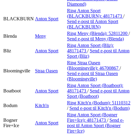
Diamond)
Ring Anton Sport
(BLACKBURN):
48171473
/
BLACKBURN
Anton Sport
Send e-post
til Anton Sport
(BLACKBURN)
Ring Meny (Blenda):
52811200
/
Blenda
Meny
Send e-post
til Meny (Blenda)
Ring Anton Sport (Bliz):
Bliz
Anton Sport
48171473
/
Send e-post
til Anton
Sport (Bliz)
Ring Straa Oasen
(Bloomingville):
46700867
/
Bloomingville
Straa Oasen
Send e-post
til Straa Oasen
(Bloomingville)
Ring Anton Sport (Boatboot):
Boatboot
Anton Sport
48171473
/
Send e-post
til Anton
Sport (Boatboot)
Ring Kitch'n (Bodum):
51110312
Bodum
Kitch'n
/
Send e-post
til Kitch'n (Bodum)
Ring Anton Sport (Bogner
Bogner
Fire+Ice):
48171473
/
Send e-
Anton Sport
Fire+Ice
post
til Anton Sport (Bogner
Fire+Ice)