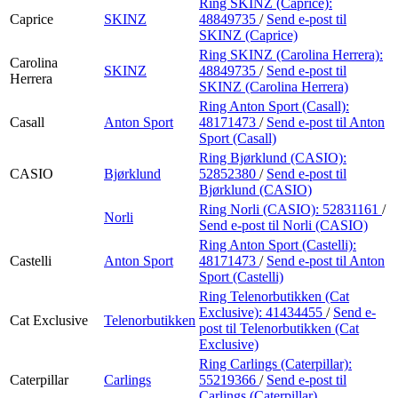
Ring SKINZ (Caprice):
Caprice
SKINZ
48849735
/
Send e-post
til
SKINZ (Caprice)
Ring SKINZ (Carolina Herrera):
Carolina
SKINZ
48849735
/
Send e-post
til
Herrera
SKINZ (Carolina Herrera)
Ring Anton Sport (Casall):
Casall
Anton Sport
48171473
/
Send e-post
til Anton
Sport (Casall)
Ring Bjørklund (CASIO):
CASIO
Bjørklund
52852380
/
Send e-post
til
Bjørklund (CASIO)
Ring Norli (CASIO):
52831161
/
Norli
Send e-post
til Norli (CASIO)
Ring Anton Sport (Castelli):
Castelli
Anton Sport
48171473
/
Send e-post
til Anton
Sport (Castelli)
Ring Telenorbutikken (Cat
Exclusive):
41434455
/
Send e-
Cat Exclusive
Telenorbutikken
post
til Telenorbutikken (Cat
Exclusive)
Ring Carlings (Caterpillar):
Caterpillar
Carlings
55219366
/
Send e-post
til
Carlings (Caterpillar)