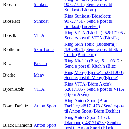
Biosan
Sunkost
90727751
/
Send e-post
til
Sunkost (Biosan)
Ring Sunkost (Bioselect):
Bioselect
Sunkost
90727751
/
Send e-post
til
Sunkost (Bioselect)
Ring VITA (Biosilk):
52817105
/
Biosilk
VITA
Send e-post
til VITA (Biosilk)
Ring Skin Tonic (Biotherm):
Biotherm
Skin Tonic
47674024
/
Send e-post
til Skin
Tonic (Biotherm)
Ring Kitch'n (Bitz):
51110312
/
Bitz
Kitch'n
Send e-post
til Kitch'n (Bitz)
Ring Meny (Bjerke):
52811200
/
Bjerke
Meny
Send e-post
til Meny (Bjerke)
Ring VITA (Björn Axén):
Björn Axén
VITA
52817105
/
Send e-post
til VITA
(Björn Axén)
Ring Anton Sport (Bjørn
Bjørn Dæhlie
Anton Sport
Dæhlie):
48171473
/
Send e-post
til Anton Sport (Bjørn Dæhlie)
Ring Anton Sport (Black
Diamond):
48171473
/
Send e-
Black Diamond
Anton Sport
post
til Anton Sport (Black