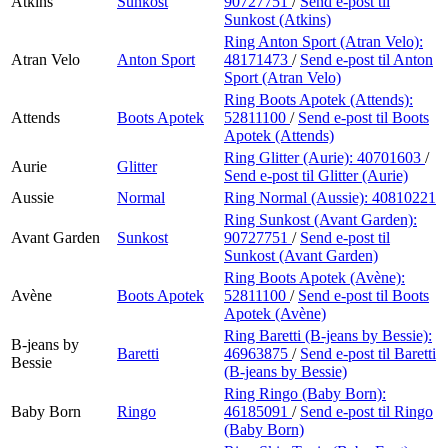
Atkins
Sunkost
90727751
/
Send e-post
til
Sunkost (Atkins)
Ring Anton Sport (Atran Velo):
Atran Velo
Anton Sport
48171473
/
Send e-post
til Anton
Sport (Atran Velo)
Ring Boots Apotek (Attends):
Attends
Boots Apotek
52811100
/
Send e-post
til Boots
Apotek (Attends)
Ring Glitter (Aurie):
40701603
/
Aurie
Glitter
Send e-post
til Glitter (Aurie)
Aussie
Normal
Ring Normal (Aussie):
40810221
Ring Sunkost (Avant Garden):
Avant Garden
Sunkost
90727751
/
Send e-post
til
Sunkost (Avant Garden)
Ring Boots Apotek (Avène):
Avène
Boots Apotek
52811100
/
Send e-post
til Boots
Apotek (Avène)
Ring Baretti (B-jeans by Bessie):
B-jeans by
Baretti
46963875
/
Send e-post
til Baretti
Bessie
(B-jeans by Bessie)
Ring Ringo (Baby Born):
Baby Born
Ringo
46185091
/
Send e-post
til Ringo
(Baby Born)