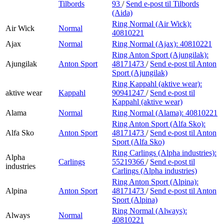
Tilbords
93
/
Send e-post
til Tilbords
(Aida)
Ring Normal (Air Wick):
Air Wick
Normal
40810221
Ajax
Normal
Ring Normal (Ajax):
40810221
Ring Anton Sport (Ajungilak):
Ajungilak
Anton Sport
48171473
/
Send e-post
til Anton
Sport (Ajungilak)
Ring Kappahl (aktive wear):
aktive wear
Kappahl
90941247
/
Send e-post
til
Kappahl (aktive wear)
Alama
Normal
Ring Normal (Alama):
40810221
Ring Anton Sport (Alfa Sko):
Alfa Sko
Anton Sport
48171473
/
Send e-post
til Anton
Sport (Alfa Sko)
Ring Carlings (Alpha industries):
Alpha
Carlings
55219366
/
Send e-post
til
industries
Carlings (Alpha industries)
Ring Anton Sport (Alpina):
Alpina
Anton Sport
48171473
/
Send e-post
til Anton
Sport (Alpina)
Ring Normal (Always):
Always
Normal
40810221