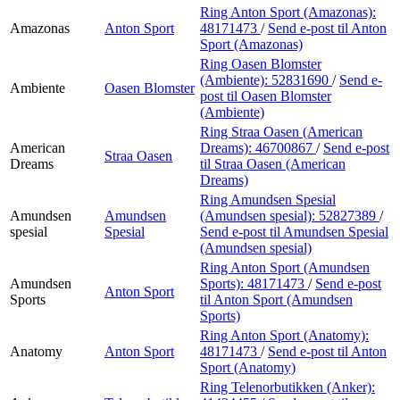
Ring Anton Sport (Amazonas):
Amazonas
Anton Sport
48171473
/
Send e-post
til Anton
Sport (Amazonas)
Ring Oasen Blomster
(Ambiente):
52831690
/
Send e-
Ambiente
Oasen Blomster
post
til Oasen Blomster
(Ambiente)
Ring Straa Oasen (American
American
Dreams):
46700867
/
Send e-post
Straa Oasen
Dreams
til Straa Oasen (American
Dreams)
Ring Amundsen Spesial
Amundsen
Amundsen
(Amundsen spesial):
52827389
/
spesial
Spesial
Send e-post
til Amundsen Spesial
(Amundsen spesial)
Ring Anton Sport (Amundsen
Amundsen
Sports):
48171473
/
Send e-post
Anton Sport
Sports
til Anton Sport (Amundsen
Sports)
Ring Anton Sport (Anatomy):
Anatomy
Anton Sport
48171473
/
Send e-post
til Anton
Sport (Anatomy)
Ring Telenorbutikken (Anker):