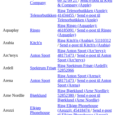
69 52 09 21
/
Send e-post
til Kjell
Company
& Company (Apple)
Ring Telenorbutikken (Apple):
Telenorbutikken
41434455
/
Send e-post
til
Telenorbutikken (Apple)
Ring Ringo (Aquaplay):
Aquaplay
Ringo
46185091
/
Send e-post
til Ringo
(Aquaplay)
Ring Kitch'n (Arabia):
51110312
Arabia
Kitch'n
/
Send e-post
til Kitch'n (Arabia)
Ring Anton Sport (Arc'teryx):
Arc'teryx
Anton Sport
48171473
/
Send e-post
til Anton
Sport (Arc'teryx)
Ring Spektrum Frisør (Ardell):
Ardell
Spektrum Frisør
52852066
Ring Anton Sport (Arena):
Arena
Anton Sport
48171473
/
Send e-post
til Anton
Sport (Arena)
Ring Bjørklund (Arne Nordlie):
Arne Nordlie
Bjørklund
52852380
/
Send e-post
til
Bjørklund (Arne Nordlie)
Ring Elkjøp Phonehouse
Elkjøp
Arozzi
(Arozzi):
45418474
/
Send e-post
Phonehouse
til Elkjøp Phonehouse (Arozzi)