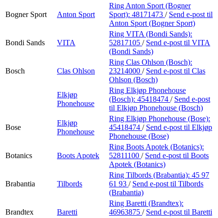
Ring Anton Sport (Bogner
Bogner Sport
Anton Sport
Sport):
48171473
/
Send e-post
til
Anton Sport (Bogner Sport)
Ring VITA (Bondi Sands):
Bondi Sands
VITA
52817105
/
Send e-post
til VITA
(Bondi Sands)
Ring Clas Ohlson (Bosch):
Bosch
Clas Ohlson
23214000
/
Send e-post
til Clas
Ohlson (Bosch)
Ring Elkjøp Phonehouse
Elkjøp
(Bosch):
45418474
/
Send e-post
Phonehouse
til Elkjøp Phonehouse (Bosch)
Ring Elkjøp Phonehouse (Bose):
Elkjøp
Bose
45418474
/
Send e-post
til Elkjøp
Phonehouse
Phonehouse (Bose)
Ring Boots Apotek (Botanics):
Botanics
Boots Apotek
52811100
/
Send e-post
til Boots
Apotek (Botanics)
Ring Tilbords (Brabantia):
45 97
Brabantia
Tilbords
61 93
/
Send e-post
til Tilbords
(Brabantia)
Ring Baretti (Brandtex):
Brandtex
Baretti
46963875
/
Send e-post
til Baretti