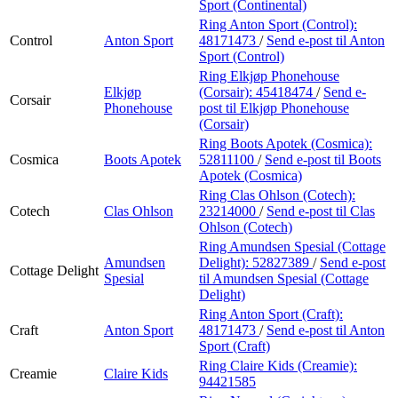
Sport (Continental)
Ring Anton Sport (Control):
Control
Anton Sport
48171473
/
Send e-post
til Anton
Sport (Control)
Ring Elkjøp Phonehouse
Elkjøp
(Corsair):
45418474
/
Send e-
Corsair
Phonehouse
post
til Elkjøp Phonehouse
(Corsair)
Ring Boots Apotek (Cosmica):
Cosmica
Boots Apotek
52811100
/
Send e-post
til Boots
Apotek (Cosmica)
Ring Clas Ohlson (Cotech):
Cotech
Clas Ohlson
23214000
/
Send e-post
til Clas
Ohlson (Cotech)
Ring Amundsen Spesial (Cottage
Amundsen
Delight):
52827389
/
Send e-post
Cottage Delight
Spesial
til Amundsen Spesial (Cottage
Delight)
Ring Anton Sport (Craft):
Craft
Anton Sport
48171473
/
Send e-post
til Anton
Sport (Craft)
Ring Claire Kids (Creamie):
Creamie
Claire Kids
94421585