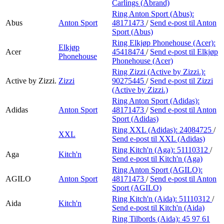
Carlings (Abrand)
Ring Anton Sport (Abus):
Abus
Anton Sport
48171473
/
Send e-post
til Anton
Sport (Abus)
Ring Elkjøp Phonehouse (Acer):
Elkjøp
Acer
45418474
/
Send e-post
til Elkjøp
Phonehouse
Phonehouse (Acer)
Ring Zizzi (Active by Zizzi.):
Active by Zizzi.
Zizzi
90275445
/
Send e-post
til Zizzi
(Active by Zizzi.)
Ring Anton Sport (Adidas):
Adidas
Anton Sport
48171473
/
Send e-post
til Anton
Sport (Adidas)
Ring XXL (Adidas):
24084725
/
XXL
Send e-post
til XXL (Adidas)
Ring Kitch'n (Aga):
51110312
/
Aga
Kitch'n
Send e-post
til Kitch'n (Aga)
Ring Anton Sport (AGILO):
AGILO
Anton Sport
48171473
/
Send e-post
til Anton
Sport (AGILO)
Ring Kitch'n (Aida):
51110312
/
Aida
Kitch'n
Send e-post
til Kitch'n (Aida)
Ring Tilbords (Aida):
45 97 61