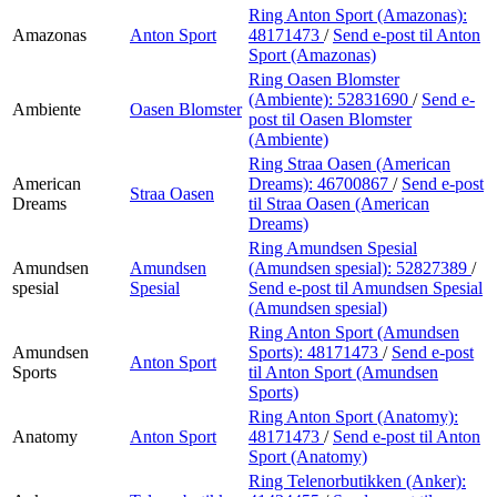
Ring Anton Sport (Amazonas):
Amazonas
Anton Sport
48171473
/
Send e-post
til Anton
Sport (Amazonas)
Ring Oasen Blomster
(Ambiente):
52831690
/
Send e-
Ambiente
Oasen Blomster
post
til Oasen Blomster
(Ambiente)
Ring Straa Oasen (American
American
Dreams):
46700867
/
Send e-post
Straa Oasen
Dreams
til Straa Oasen (American
Dreams)
Ring Amundsen Spesial
Amundsen
Amundsen
(Amundsen spesial):
52827389
/
spesial
Spesial
Send e-post
til Amundsen Spesial
(Amundsen spesial)
Ring Anton Sport (Amundsen
Amundsen
Sports):
48171473
/
Send e-post
Anton Sport
Sports
til Anton Sport (Amundsen
Sports)
Ring Anton Sport (Anatomy):
Anatomy
Anton Sport
48171473
/
Send e-post
til Anton
Sport (Anatomy)
Ring Telenorbutikken (Anker):