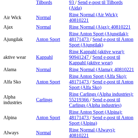
Tilbords
93
/
Send e-post
til Tilbords
(Aida)
Ring Normal (Air Wick):
Air Wick
Normal
40810221
Ajax
Normal
Ring Normal (Ajax):
40810221
Ring Anton Sport (Ajungilak):
Ajungilak
Anton Sport
48171473
/
Send e-post
til Anton
Sport (Ajungilak)
Ring Kappahl (aktive wear):
aktive wear
Kappahl
90941247
/
Send e-post
til
Kappahl (aktive wear)
Alama
Normal
Ring Normal (Alama):
40810221
Ring Anton Sport (Alfa Sko):
Alfa Sko
Anton Sport
48171473
/
Send e-post
til Anton
Sport (Alfa Sko)
Ring Carlings (Alpha industries):
Alpha
Carlings
55219366
/
Send e-post
til
industries
Carlings (Alpha industries)
Ring Anton Sport (Alpina):
Alpina
Anton Sport
48171473
/
Send e-post
til Anton
Sport (Alpina)
Ring Normal (Always):
Always
Normal
40810221