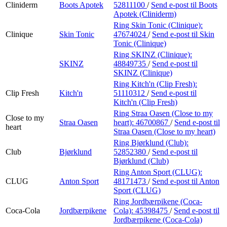
Cliniderm
Boots Apotek
52811100
/
Send e-post
til Boots
Apotek (Cliniderm)
Ring Skin Tonic (Clinique):
Clinique
Skin Tonic
47674024
/
Send e-post
til Skin
Tonic (Clinique)
Ring SKINZ (Clinique):
SKINZ
48849735
/
Send e-post
til
SKINZ (Clinique)
Ring Kitch'n (Clip Fresh):
Clip Fresh
Kitch'n
51110312
/
Send e-post
til
Kitch'n (Clip Fresh)
Ring Straa Oasen (Close to my
Close to my
Straa Oasen
heart):
46700867
/
Send e-post
til
heart
Straa Oasen (Close to my heart)
Ring Bjørklund (Club):
Club
Bjørklund
52852380
/
Send e-post
til
Bjørklund (Club)
Ring Anton Sport (CLUG):
CLUG
Anton Sport
48171473
/
Send e-post
til Anton
Sport (CLUG)
Ring Jordbærpikene (Coca-
Coca-Cola
Jordbærpikene
Cola):
45398475
/
Send e-post
til
Jordbærpikene (Coca-Cola)