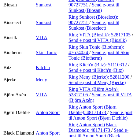
Biosan
Sunkost
90727751
/
Send e-post
til
Sunkost (Biosan)
Ring Sunkost (Bioselect):
Bioselect
Sunkost
90727751
/
Send e-post
til
Sunkost (Bioselect)
Ring VITA (Biosilk):
52817105
/
Biosilk
VITA
Send e-post
til VITA (Biosilk)
Ring Skin Tonic (Biotherm):
Biotherm
Skin Tonic
47674024
/
Send e-post
til Skin
Tonic (Biotherm)
Ring Kitch'n (Bitz):
51110312
/
Bitz
Kitch'n
Send e-post
til Kitch'n (Bitz)
Ring Meny (Bjerke):
52811200
/
Bjerke
Meny
Send e-post
til Meny (Bjerke)
Ring VITA (Björn Axén):
Björn Axén
VITA
52817105
/
Send e-post
til VITA
(Björn Axén)
Ring Anton Sport (Bjørn
Bjørn Dæhlie
Anton Sport
Dæhlie):
48171473
/
Send e-post
til Anton Sport (Bjørn Dæhlie)
Ring Anton Sport (Black
Diamond):
48171473
/
Send e-
Black Diamond
Anton Sport
post
til Anton Sport (Black