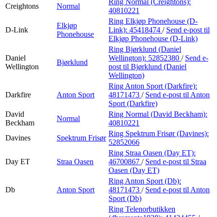
Ring Normal (Creightons):
Creightons
Normal
40810221
Ring Elkjøp Phonehouse (D-
Elkjøp
D-Link
Link):
45418474
/
Send e-post
til
Phonehouse
Elkjøp Phonehouse (D-Link)
Ring Bjørklund (Daniel
Daniel
Wellington):
52852380
/
Send e-
Bjørklund
Wellington
post
til Bjørklund (Daniel
Wellington)
Ring Anton Sport (Darkfire):
Darkfire
Anton Sport
48171473
/
Send e-post
til Anton
Sport (Darkfire)
David
Ring Normal (David Beckham):
Normal
Beckham
40810221
Ring Spektrum Frisør (Davines):
Davines
Spektrum Frisør
52852066
Ring Straa Oasen (Day ET):
Day ET
Straa Oasen
46700867
/
Send e-post
til Straa
Oasen (Day ET)
Ring Anton Sport (Db):
Db
Anton Sport
48171473
/
Send e-post
til Anton
Sport (Db)
Ring Telenorbutikken