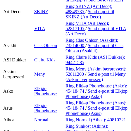
Ring SKINZ (Art Deco):
Art Deco
SKINZ
48849735
/
Send e-post
til
SKINZ (Art Deco)
Ring VITA (Art Deco):
VITA
52817105
/
Send e-post
til VITA
(Art Deco)
Ring Clas Ohlson (Asaklitt):
Asaklitt
Clas Ohlson
23214000
/
Send e-post
til Clas
Ohlson (Asaklitt)
Ring Claire Kids (ASI Dukker):
ASI Dukker
Claire Kids
94421585
Ring Meny (Askim bærpresseri):
Askim
Meny
52811200
/
Send e-post
til Meny
bærpresseri
(Askim bærpresseri)
Ring Elkjøp Phonehouse (Asko):
Elkjøp
Asko
45418474
/
Send e-post
til Elkjøp
Phonehouse
Phonehouse (Asko)
Ring Elkjøp Phonehouse (Asus):
Elkjøp
Asus
45418474
/
Send e-post
til Elkjøp
Phonehouse
Phonehouse (Asus)
Athea
Normal
Ring Normal (Athea):
40810221
Ring Sunkost (Atkins):