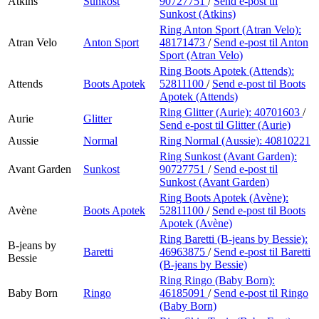
Atkins
Sunkost
90727751
/
Send e-post
til
Sunkost (Atkins)
Ring Anton Sport (Atran Velo):
Atran Velo
Anton Sport
48171473
/
Send e-post
til Anton
Sport (Atran Velo)
Ring Boots Apotek (Attends):
Attends
Boots Apotek
52811100
/
Send e-post
til Boots
Apotek (Attends)
Ring Glitter (Aurie):
40701603
/
Aurie
Glitter
Send e-post
til Glitter (Aurie)
Aussie
Normal
Ring Normal (Aussie):
40810221
Ring Sunkost (Avant Garden):
Avant Garden
Sunkost
90727751
/
Send e-post
til
Sunkost (Avant Garden)
Ring Boots Apotek (Avène):
Avène
Boots Apotek
52811100
/
Send e-post
til Boots
Apotek (Avène)
Ring Baretti (B-jeans by Bessie):
B-jeans by
Baretti
46963875
/
Send e-post
til Baretti
Bessie
(B-jeans by Bessie)
Ring Ringo (Baby Born):
Baby Born
Ringo
46185091
/
Send e-post
til Ringo
(Baby Born)