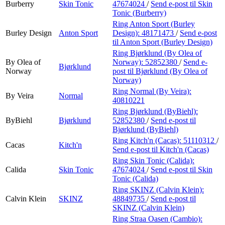
Burberry
Skin Tonic
47674024
/
Send e-post
til Skin
Tonic (Burberry)
Ring Anton Sport (Burley
Burley Design
Anton Sport
Design):
48171473
/
Send e-post
til Anton Sport (Burley Design)
Ring Bjørklund (By Olea of
By Olea of
Norway):
52852380
/
Send e-
Bjørklund
Norway
post
til Bjørklund (By Olea of
Norway)
Ring Normal (By Veira):
By Veira
Normal
40810221
Ring Bjørklund (ByBiehl):
ByBiehl
Bjørklund
52852380
/
Send e-post
til
Bjørklund (ByBiehl)
Ring Kitch'n (Cacas):
51110312
/
Cacas
Kitch'n
Send e-post
til Kitch'n (Cacas)
Ring Skin Tonic (Calida):
Calida
Skin Tonic
47674024
/
Send e-post
til Skin
Tonic (Calida)
Ring SKINZ (Calvin Klein):
Calvin Klein
SKINZ
48849735
/
Send e-post
til
SKINZ (Calvin Klein)
Ring Straa Oasen (Cambio):