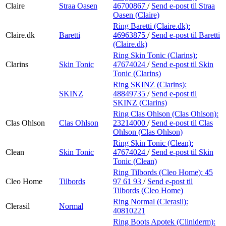
Claire
Straa Oasen
46700867
/
Send e-post
til Straa
Oasen (Claire)
Ring Baretti (Claire.dk):
Claire.dk
Baretti
46963875
/
Send e-post
til Baretti
(Claire.dk)
Ring Skin Tonic (Clarins):
Clarins
Skin Tonic
47674024
/
Send e-post
til Skin
Tonic (Clarins)
Ring SKINZ (Clarins):
SKINZ
48849735
/
Send e-post
til
SKINZ (Clarins)
Ring Clas Ohlson (Clas Ohlson):
Clas Ohlson
Clas Ohlson
23214000
/
Send e-post
til Clas
Ohlson (Clas Ohlson)
Ring Skin Tonic (Clean):
Clean
Skin Tonic
47674024
/
Send e-post
til Skin
Tonic (Clean)
Ring Tilbords (Cleo Home):
45
Cleo Home
Tilbords
97 61 93
/
Send e-post
til
Tilbords (Cleo Home)
Ring Normal (Clerasil):
Clerasil
Normal
40810221
Ring Boots Apotek (Cliniderm):