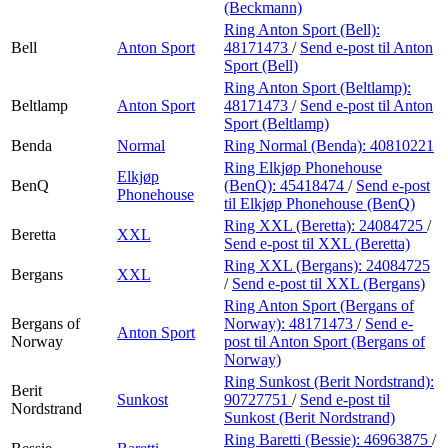
(Beckmann)
Ring Anton Sport (Bell):
Bell
Anton Sport
48171473
/
Send e-post
til Anton
Sport (Bell)
Ring Anton Sport (Beltlamp):
Beltlamp
Anton Sport
48171473
/
Send e-post
til Anton
Sport (Beltlamp)
Benda
Normal
Ring Normal (Benda):
40810221
Ring Elkjøp Phonehouse
Elkjøp
BenQ
(BenQ):
45418474
/
Send e-post
Phonehouse
til Elkjøp Phonehouse (BenQ)
Ring XXL (Beretta):
24084725
/
Beretta
XXL
Send e-post
til XXL (Beretta)
Ring XXL (Bergans):
24084725
Bergans
XXL
/
Send e-post
til XXL (Bergans)
Ring Anton Sport (Bergans of
Bergans of
Norway):
48171473
/
Send e-
Anton Sport
Norway
post
til Anton Sport (Bergans of
Norway)
Ring Sunkost (Berit Nordstrand):
Berit
Sunkost
90727751
/
Send e-post
til
Nordstrand
Sunkost (Berit Nordstrand)
Ring Baretti (Bessie):
46963875
/