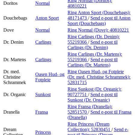
Ring Normal (Doritos):
Doritos
Normal
40810221
Ring Anton Sport (Douchebags):
Douchebags
Anton Sport
48171473
/
Send e-post
til Anton
Sport (Douchebags)
Dove
Normal
Ring Normal (Dove):
40810221
Ring Carlings (Dr. Denim):
Dr. Denim
Carlings
55219366
/
Send e-post
til
Carlings (Dr. Denim)
Ring Carlings (Dr. Martens):
Dr. Martens
Carlings
55219366
/
Send e-post
til
Carlings (Dr. Martens)
Dr. med.
Ring Oasen Hud- og Fotpleie
Oasen Hud- og
Christine
(Dr. med. Christine Schrammek):
Fotpleie
Schrammek
52831715
Ring Sunkost (Dr. Organic):
Dr. Organic
Sunkost
90727751
/
Send e-post
til
Sunkost (Dr. Organic)
Ring Fransa (Dranella):
Dranella
Fransa
52851570
/
Send e-post
til Fransa
(Dranella)
Ring Princess (Dream
Dream
Collection):
52830451
/
Send e-
Princess
Collection
post
til Princess (Dream