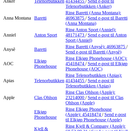
Anker
Telenorbutikken
41434455
/
Send e-post
til
Telenorbutikken (Anker)
Ring Baretti (Anna Montana):
Anna Montana
Baretti
46963875
/
Send e-post
til Baretti
(Anna Montana)
Ring Anton Sport (Anniel):
Anniel
Anton Sport
48171473
/
Send e-post
til Anton
Sport (Anniel)
Ring Baretti (Anysè):
46963875
/
Anysè
Baretti
Send e-post
til Baretti (Anysè)
Ring Elkjøp Phonehouse (AOC):
Elkjøp
AOC
45418474
/
Send e-post
til Elkjøp
Phonehouse
Phonehouse (AOC)
Ring Telenorbutikken (Apias):
Apias
Telenorbutikken
41434455
/
Send e-post
til
Telenorbutikken (Apias)
Ring Clas Ohlson (Apple):
Apple
Clas Ohlson
23214000
/
Send e-post
til Clas
Ohlson (Apple)
Ring Elkjøp Phonehouse
Elkjøp
(Apple):
45418474
/
Send e-post
Phonehouse
til Elkjøp Phonehouse (Apple)
Ring Kjell & Company (Apple):
Kjell &