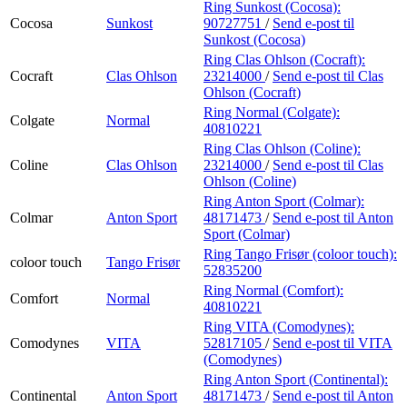
Ring Sunkost (Cocosa):
Cocosa
Sunkost
90727751
/
Send e-post
til
Sunkost (Cocosa)
Ring Clas Ohlson (Cocraft):
Cocraft
Clas Ohlson
23214000
/
Send e-post
til Clas
Ohlson (Cocraft)
Ring Normal (Colgate):
Colgate
Normal
40810221
Ring Clas Ohlson (Coline):
Coline
Clas Ohlson
23214000
/
Send e-post
til Clas
Ohlson (Coline)
Ring Anton Sport (Colmar):
Colmar
Anton Sport
48171473
/
Send e-post
til Anton
Sport (Colmar)
Ring Tango Frisør (coloor touch):
coloor touch
Tango Frisør
52835200
Ring Normal (Comfort):
Comfort
Normal
40810221
Ring VITA (Comodynes):
Comodynes
VITA
52817105
/
Send e-post
til VITA
(Comodynes)
Ring Anton Sport (Continental):
Continental
Anton Sport
48171473
/
Send e-post
til Anton