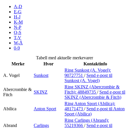
Inspirasjon
A-D
E-G
H-J
K-M
N-P
Søk
Q-S
T-V
W-Å
0-9
Åpningstider
Tabell med aktuelle merkevarer
Merke
Hvor
Kontaktinfo
Praktisk informasjon
Ring Sunkost (A. Vogel):
A. Vogel
Sunkost
90727751
/
Send e-post
til
Ledige stillinger
Sunkost (A. Vogel)
Magasin
Ring SKINZ (Abercrombie &
Abercrombie &
SKINZ
Fitch):
48849735
/
Send e-post
til
Fitch
SKINZ (Abercrombie & Fitch)
Gavekort
Ring Anton Sport (Abilica):
Finn frem
Abilica
Anton Sport
48171473
/
Send e-post
til Anton
Sport (Abilica)
Kundeklubb
Ring Carlings (Abrand):
Abrand
Carlings
55219366
/
Send e-post
til