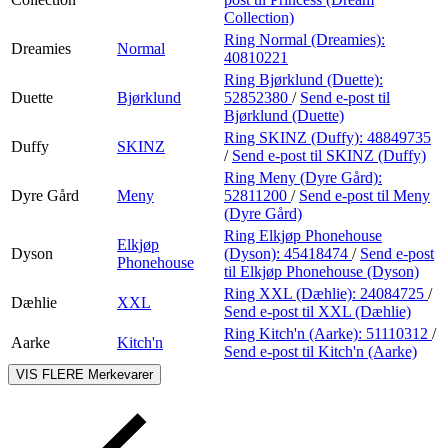
Collection)
Ring Normal (Dreamies):
Dreamies
Normal
40810221
Ring Bjørklund (Duette):
Duette
Bjørklund
52852380
/
Send e-post
til
Bjørklund (Duette)
Ring SKINZ (Duffy):
48849735
Duffy
SKINZ
/
Send e-post
til SKINZ (Duffy)
Ring Meny (Dyre Gård):
Dyre Gård
Meny
52811200
/
Send e-post
til Meny
(Dyre Gård)
Ring Elkjøp Phonehouse
Elkjøp
Dyson
(Dyson):
45418474
/
Send e-post
Phonehouse
til Elkjøp Phonehouse (Dyson)
Ring XXL (Dæhlie):
24084725
/
Dæhlie
XXL
Send e-post
til XXL (Dæhlie)
Ring Kitch'n (Aarke):
51110312
/
Aarke
Kitch'n
Send e-post
til Kitch'n (Aarke)
VIS FLERE
Merkevarer