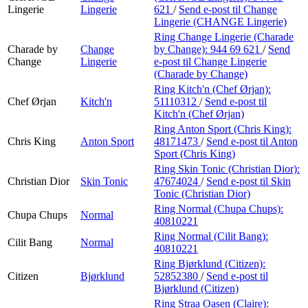
Lingerie
Lingerie
621
/
Send e-post
til Change
Lingerie (CHANGE Lingerie)
Ring Change Lingerie (Charade
Charade by
Change
by Change):
944 69 621
/
Send
Change
Lingerie
e-post
til Change Lingerie
(Charade by Change)
Ring Kitch'n (Chef Ørjan):
Chef Ørjan
Kitch'n
51110312
/
Send e-post
til
Kitch'n (Chef Ørjan)
Ring Anton Sport (Chris King):
Chris King
Anton Sport
48171473
/
Send e-post
til Anton
Sport (Chris King)
Ring Skin Tonic (Christian Dior):
Christian Dior
Skin Tonic
47674024
/
Send e-post
til Skin
Tonic (Christian Dior)
Ring Normal (Chupa Chups):
Chupa Chups
Normal
40810221
Ring Normal (Cilit Bang):
Cilit Bang
Normal
40810221
Ring Bjørklund (Citizen):
Citizen
Bjørklund
52852380
/
Send e-post
til
Bjørklund (Citizen)
Ring Straa Oasen (Claire):