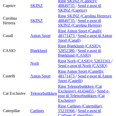
Ring SKINZ (Caprice):
Caprice
SKINZ
48849735
/
Send e-post
til
SKINZ (Caprice)
Ring SKINZ (Carolina Herrera):
Carolina
SKINZ
48849735
/
Send e-post
til
Herrera
SKINZ (Carolina Herrera)
Ring Anton Sport (Casall):
Casall
Anton Sport
48171473
/
Send e-post
til Anton
Sport (Casall)
Ring Bjørklund (CASIO):
CASIO
Bjørklund
52852380
/
Send e-post
til
Bjørklund (CASIO)
Ring Norli (CASIO):
52831161
/
Norli
Send e-post
til Norli (CASIO)
Ring Anton Sport (Castelli):
Castelli
Anton Sport
48171473
/
Send e-post
til Anton
Sport (Castelli)
Ring Telenorbutikken (Cat
Exclusive):
41434455
/
Send e-
Cat Exclusive
Telenorbutikken
post
til Telenorbutikken (Cat
Exclusive)
Ring Carlings (Caterpillar):
Caterpillar
Carlings
55219366
/
Send e-post
til
Carlings (Caterpillar)