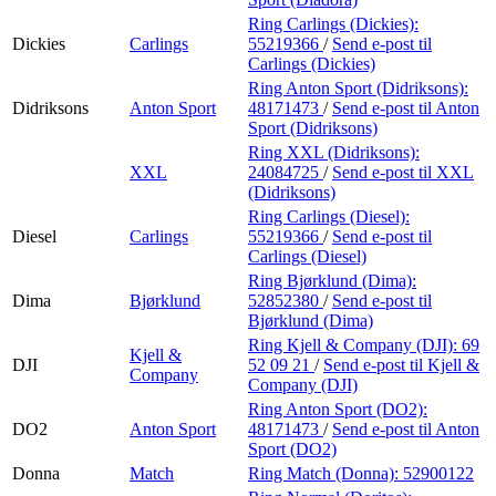
Ring Carlings (Dickies):
Dickies
Carlings
55219366
/
Send e-post
til
Carlings (Dickies)
Ring Anton Sport (Didriksons):
Didriksons
Anton Sport
48171473
/
Send e-post
til Anton
Sport (Didriksons)
Ring XXL (Didriksons):
XXL
24084725
/
Send e-post
til XXL
(Didriksons)
Ring Carlings (Diesel):
Diesel
Carlings
55219366
/
Send e-post
til
Carlings (Diesel)
Ring Bjørklund (Dima):
Dima
Bjørklund
52852380
/
Send e-post
til
Bjørklund (Dima)
Ring Kjell & Company (DJI):
69
Kjell &
DJI
52 09 21
/
Send e-post
til Kjell &
Company
Company (DJI)
Ring Anton Sport (DO2):
DO2
Anton Sport
48171473
/
Send e-post
til Anton
Sport (DO2)
Donna
Match
Ring Match (Donna):
52900122