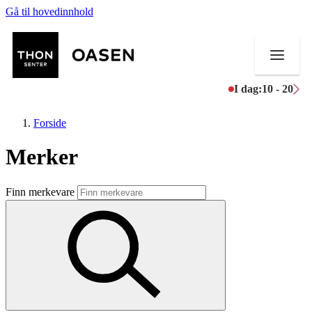
Gå til hovedinnhold
I dag:
10 - 20
Forside
Merker
Butikker
Finn merkevare
Mat og drikke
Helse
Aktiviteter
Tilbud