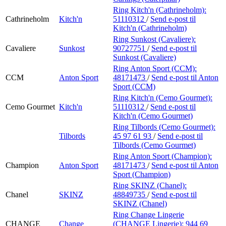
Ring Kitch'n (Cathrineholm):
Cathrineholm
Kitch'n
51110312
/
Send e-post
til
Kitch'n (Cathrineholm)
Ring Sunkost (Cavaliere):
Cavaliere
Sunkost
90727751
/
Send e-post
til
Sunkost (Cavaliere)
Ring Anton Sport (CCM):
CCM
Anton Sport
48171473
/
Send e-post
til Anton
Sport (CCM)
Ring Kitch'n (Cemo Gourmet):
Cemo Gourmet
Kitch'n
51110312
/
Send e-post
til
Kitch'n (Cemo Gourmet)
Ring Tilbords (Cemo Gourmet):
Tilbords
45 97 61 93
/
Send e-post
til
Tilbords (Cemo Gourmet)
Ring Anton Sport (Champion):
Champion
Anton Sport
48171473
/
Send e-post
til Anton
Sport (Champion)
Ring SKINZ (Chanel):
Chanel
SKINZ
48849735
/
Send e-post
til
SKINZ (Chanel)
Ring Change Lingerie
CHANGE
Change
(CHANGE Lingerie):
944 69