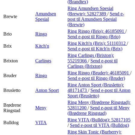
(Brandtex)
Ring Amundsen Spesial
Amundsen
(Brewte):
52827389
/
Send e-
Brewte
Spesial
post
til Amundsen Spesial
(Brewte)
Ring Ringo (Brio):
46185091
/
Brio
Ringo
Send e-post
til Ringo (Brio)
Ring Kitch'n (Brix):
51110312
/
Brix
Kitch'n
Send e-post
til Kitch'n (Brix)
Ring Carlings (Brixton):
Brixton
Carlings
55219366
/
Send e-post
til
Carlings (Brixton)
Ring Ringo (Bruder):
46185091
/
Bruder
Ringo
Send e-post
til Ringo (Bruder)
Ring Anton Sport (Brusletto):
Brusletto
Anton Sport
48171473
/
Send e-post
til Anton
Sport (Brusletto)
Ring Meny (Brødrene Ringstad):
Brødrene
Meny
52811200
/
Send e-post
til Meny
Ringstad
(Brødrene Ringstad)
Ring VITA (Bulldog):
52817105
Bulldog
VITA
/
Send e-post
til VITA (Bulldog)
Ring Skin Tonic (Burberry):