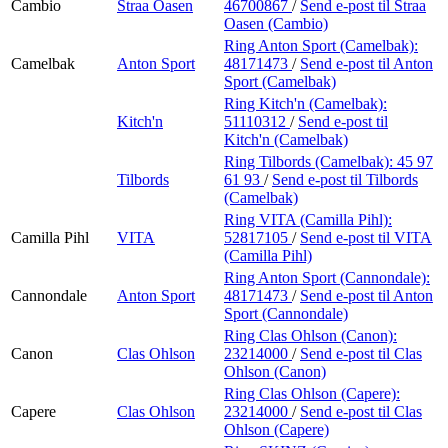
Cambio
Straa Oasen
46700867
/
Send e-post
til Straa
Oasen (Cambio)
Ring Anton Sport (Camelbak):
Camelbak
Anton Sport
48171473
/
Send e-post
til Anton
Sport (Camelbak)
Ring Kitch'n (Camelbak):
Kitch'n
51110312
/
Send e-post
til
Kitch'n (Camelbak)
Ring Tilbords (Camelbak):
45 97
Tilbords
61 93
/
Send e-post
til Tilbords
(Camelbak)
Ring VITA (Camilla Pihl):
Camilla Pihl
VITA
52817105
/
Send e-post
til VITA
(Camilla Pihl)
Ring Anton Sport (Cannondale):
Cannondale
Anton Sport
48171473
/
Send e-post
til Anton
Sport (Cannondale)
Ring Clas Ohlson (Canon):
Canon
Clas Ohlson
23214000
/
Send e-post
til Clas
Ohlson (Canon)
Ring Clas Ohlson (Capere):
Capere
Clas Ohlson
23214000
/
Send e-post
til Clas
Ohlson (Capere)