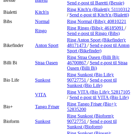
Bessie
Baretti
Send e-post
til Baretti (Bessie)
Ring Kitch'n (Bialetti):
51110312
Bialetti
Kitch'n
/
Send e-post
til Kitch'n (Bialetti)
Bibs
Normal
Ring Normal (Bibs):
40810221
Ring Ringo (Bibs):
46185091
/
Ringo
Send e-post
til Ringo (Bibs)
Ring Anton Sport (Bikefinder):
Bikefinder
Anton Sport
48171473
/
Send e-post
til Anton
Sport (Bikefinder)
Ring Straa Oasen (Billi Bi):
Billi Bi
Straa Oasen
46700867
/
Send e-post
til Straa
Oasen (Billi Bi)
Ring Sunkost (Bio Life):
Bio Life
Sunkost
90727751
/
Send e-post
til
Sunkost (Bio Life)
Ring VITA (Bio Life):
52817105
VITA
/
Send e-post
til VITA (Bio Life)
Ring Tango Frisør (Bio+):
Bio+
Tango Frisør
52835200
Ring Sunkost (Bioform):
Bioform
Sunkost
90727751
/
Send e-post
til
Sunkost (Bioform)
Ring Sunkost (Biosan):