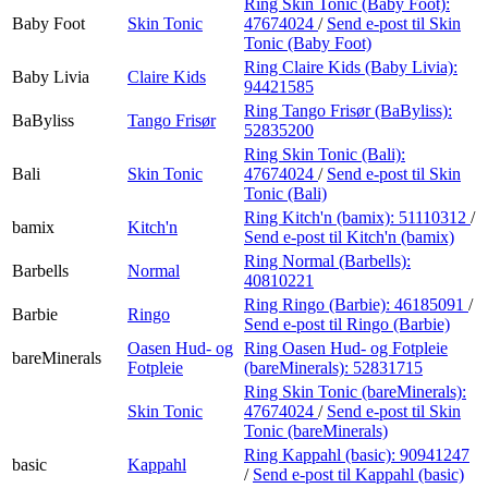
Ring Skin Tonic (Baby Foot):
Baby Foot
Skin Tonic
47674024
/
Send e-post
til Skin
Tonic (Baby Foot)
Ring Claire Kids (Baby Livia):
Baby Livia
Claire Kids
94421585
Ring Tango Frisør (BaByliss):
BaByliss
Tango Frisør
52835200
Ring Skin Tonic (Bali):
Bali
Skin Tonic
47674024
/
Send e-post
til Skin
Tonic (Bali)
Ring Kitch'n (bamix):
51110312
/
bamix
Kitch'n
Send e-post
til Kitch'n (bamix)
Ring Normal (Barbells):
Barbells
Normal
40810221
Ring Ringo (Barbie):
46185091
/
Barbie
Ringo
Send e-post
til Ringo (Barbie)
Oasen Hud- og
Ring Oasen Hud- og Fotpleie
bareMinerals
Fotpleie
(bareMinerals):
52831715
Ring Skin Tonic (bareMinerals):
Skin Tonic
47674024
/
Send e-post
til Skin
Tonic (bareMinerals)
Ring Kappahl (basic):
90941247
basic
Kappahl
/
Send e-post
til Kappahl (basic)