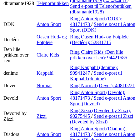
(dbramante1928):
41434455
/
dbramante1928
Telenorbutikken
Send e-post
til Telenorbutikken
(dbramante1928)
Ring Anton Sport (DDK):
DDK
Anton Sport
48171473
/
Send e-post
til Anton
Sport (DDK)
Oasen Hud- og
Ring Oasen Hud- og Fotpleie
Decléor
Fotpleie
(Decléor):
52831715
Den lille
Ring Claire Kids (Den lille
prikken over
Claire Kids
prikken over i'en):
94421585
i'en
Ring Kappahl (denime):
denime
Kappahl
90941247
/
Send e-post
til
Kappahl (denime)
Dever
Normal
Ring Normal (Dever):
40810221
Ring Anton Sport (Devold):
Devold
Anton Sport
48171473
/
Send e-post
til Anton
Sport (Devold)
Ring Zizzi (Devoted by Zizzi):
Devoted by
Zizzi
90275445
/
Send e-post
til Zizzi
Zizzi
(Devoted by Zizzi)
Ring Anton Sport (Diadora):
Diadora
Anton Sport
48171473
/
Send e-post
til Anton
Sport (Diadora)