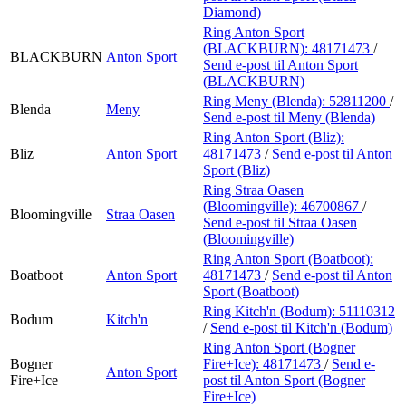
Diamond)
Ring Anton Sport
(BLACKBURN):
48171473
/
BLACKBURN
Anton Sport
Send e-post
til Anton Sport
(BLACKBURN)
Ring Meny (Blenda):
52811200
/
Blenda
Meny
Send e-post
til Meny (Blenda)
Ring Anton Sport (Bliz):
Bliz
Anton Sport
48171473
/
Send e-post
til Anton
Sport (Bliz)
Ring Straa Oasen
(Bloomingville):
46700867
/
Bloomingville
Straa Oasen
Send e-post
til Straa Oasen
(Bloomingville)
Ring Anton Sport (Boatboot):
Boatboot
Anton Sport
48171473
/
Send e-post
til Anton
Sport (Boatboot)
Ring Kitch'n (Bodum):
51110312
Bodum
Kitch'n
/
Send e-post
til Kitch'n (Bodum)
Ring Anton Sport (Bogner
Bogner
Fire+Ice):
48171473
/
Send e-
Anton Sport
Fire+Ice
post
til Anton Sport (Bogner
Fire+Ice)