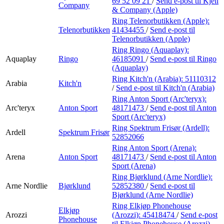
69 52 09 21
/
Send e-post
til Kjell
Company
& Company (Apple)
Ring Telenorbutikken (Apple):
Telenorbutikken
41434455
/
Send e-post
til
Telenorbutikken (Apple)
Ring Ringo (Aquaplay):
Aquaplay
Ringo
46185091
/
Send e-post
til Ringo
(Aquaplay)
Ring Kitch'n (Arabia):
51110312
Arabia
Kitch'n
/
Send e-post
til Kitch'n (Arabia)
Ring Anton Sport (Arc'teryx):
Arc'teryx
Anton Sport
48171473
/
Send e-post
til Anton
Sport (Arc'teryx)
Ring Spektrum Frisør (Ardell):
Ardell
Spektrum Frisør
52852066
Ring Anton Sport (Arena):
Arena
Anton Sport
48171473
/
Send e-post
til Anton
Sport (Arena)
Ring Bjørklund (Arne Nordlie):
Arne Nordlie
Bjørklund
52852380
/
Send e-post
til
Bjørklund (Arne Nordlie)
Ring Elkjøp Phonehouse
Elkjøp
Arozzi
(Arozzi):
45418474
/
Send e-post
Phonehouse
til Elkjøp Phonehouse (Arozzi)