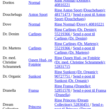
Ring Normal (Doritos):
Doritos
Normal
40810221
Ring Anton Sport (Douchebags):
Douchebags
Anton Sport
48171473
/
Send e-post
til Anton
Sport (Douchebags)
Dove
Normal
Ring Normal (Dove):
40810221
Ring Carlings (Dr. Denim):
Dr. Denim
Carlings
55219366
/
Send e-post
til
Carlings (Dr. Denim)
Ring Carlings (Dr. Martens):
Dr. Martens
Carlings
55219366
/
Send e-post
til
Carlings (Dr. Martens)
Dr. med.
Ring Oasen Hud- og Fotpleie
Oasen Hud- og
Christine
(Dr. med. Christine Schrammek):
Fotpleie
Schrammek
52831715
Ring Sunkost (Dr. Organic):
Dr. Organic
Sunkost
90727751
/
Send e-post
til
Sunkost (Dr. Organic)
Ring Fransa (Dranella):
Dranella
Fransa
52851570
/
Send e-post
til Fransa
(Dranella)
Ring Princess (Dream
Dream
Collection):
52830451
/
Send e-
Princess
Collection
post
til Princess (Dream