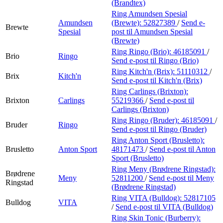
(Brandtex)
Ring Amundsen Spesial
Amundsen
(Brewte):
52827389
/
Send e-
Brewte
Spesial
post
til Amundsen Spesial
(Brewte)
Ring Ringo (Brio):
46185091
/
Brio
Ringo
Send e-post
til Ringo (Brio)
Ring Kitch'n (Brix):
51110312
/
Brix
Kitch'n
Send e-post
til Kitch'n (Brix)
Ring Carlings (Brixton):
Brixton
Carlings
55219366
/
Send e-post
til
Carlings (Brixton)
Ring Ringo (Bruder):
46185091
/
Bruder
Ringo
Send e-post
til Ringo (Bruder)
Ring Anton Sport (Brusletto):
Brusletto
Anton Sport
48171473
/
Send e-post
til Anton
Sport (Brusletto)
Ring Meny (Brødrene Ringstad):
Brødrene
Meny
52811200
/
Send e-post
til Meny
Ringstad
(Brødrene Ringstad)
Ring VITA (Bulldog):
52817105
Bulldog
VITA
/
Send e-post
til VITA (Bulldog)
Ring Skin Tonic (Burberry):