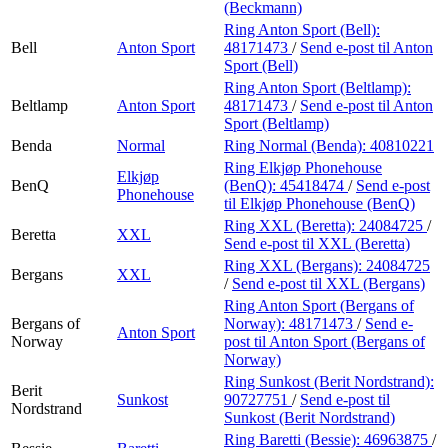
(Beckmann)
Ring Anton Sport (Bell):
Bell
Anton Sport
48171473
/
Send e-post
til Anton
Sport (Bell)
Ring Anton Sport (Beltlamp):
Beltlamp
Anton Sport
48171473
/
Send e-post
til Anton
Sport (Beltlamp)
Benda
Normal
Ring Normal (Benda):
40810221
Ring Elkjøp Phonehouse
Elkjøp
BenQ
(BenQ):
45418474
/
Send e-post
Phonehouse
til Elkjøp Phonehouse (BenQ)
Ring XXL (Beretta):
24084725
/
Beretta
XXL
Send e-post
til XXL (Beretta)
Ring XXL (Bergans):
24084725
Bergans
XXL
/
Send e-post
til XXL (Bergans)
Ring Anton Sport (Bergans of
Bergans of
Norway):
48171473
/
Send e-
Anton Sport
Norway
post
til Anton Sport (Bergans of
Norway)
Ring Sunkost (Berit Nordstrand):
Berit
Sunkost
90727751
/
Send e-post
til
Nordstrand
Sunkost (Berit Nordstrand)
Ring Baretti (Bessie):
46963875
/