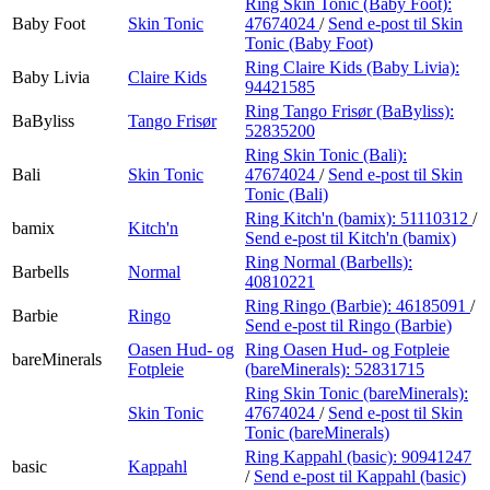
Ring Skin Tonic (Baby Foot):
Baby Foot
Skin Tonic
47674024
/
Send e-post
til Skin
Tonic (Baby Foot)
Ring Claire Kids (Baby Livia):
Baby Livia
Claire Kids
94421585
Ring Tango Frisør (BaByliss):
BaByliss
Tango Frisør
52835200
Ring Skin Tonic (Bali):
Bali
Skin Tonic
47674024
/
Send e-post
til Skin
Tonic (Bali)
Ring Kitch'n (bamix):
51110312
/
bamix
Kitch'n
Send e-post
til Kitch'n (bamix)
Ring Normal (Barbells):
Barbells
Normal
40810221
Ring Ringo (Barbie):
46185091
/
Barbie
Ringo
Send e-post
til Ringo (Barbie)
Oasen Hud- og
Ring Oasen Hud- og Fotpleie
bareMinerals
Fotpleie
(bareMinerals):
52831715
Ring Skin Tonic (bareMinerals):
Skin Tonic
47674024
/
Send e-post
til Skin
Tonic (bareMinerals)
Ring Kappahl (basic):
90941247
basic
Kappahl
/
Send e-post
til Kappahl (basic)