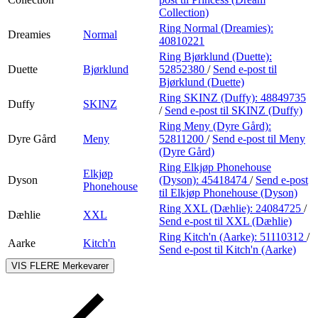
Collection)
Ring Normal (Dreamies):
Dreamies
Normal
40810221
Ring Bjørklund (Duette):
Duette
Bjørklund
52852380
/
Send e-post
til
Bjørklund (Duette)
Ring SKINZ (Duffy):
48849735
Duffy
SKINZ
/
Send e-post
til SKINZ (Duffy)
Ring Meny (Dyre Gård):
Dyre Gård
Meny
52811200
/
Send e-post
til Meny
(Dyre Gård)
Ring Elkjøp Phonehouse
Elkjøp
Dyson
(Dyson):
45418474
/
Send e-post
Phonehouse
til Elkjøp Phonehouse (Dyson)
Ring XXL (Dæhlie):
24084725
/
Dæhlie
XXL
Send e-post
til XXL (Dæhlie)
Ring Kitch'n (Aarke):
51110312
/
Aarke
Kitch'n
Send e-post
til Kitch'n (Aarke)
VIS FLERE
Merkevarer