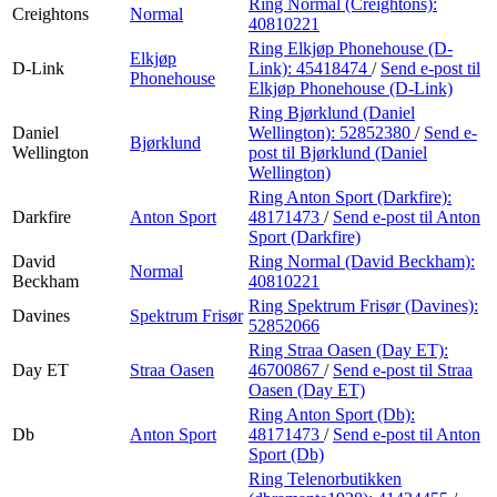
Ring Normal (Creightons):
Creightons
Normal
40810221
Ring Elkjøp Phonehouse (D-
Elkjøp
D-Link
Link):
45418474
/
Send e-post
til
Phonehouse
Elkjøp Phonehouse (D-Link)
Ring Bjørklund (Daniel
Daniel
Wellington):
52852380
/
Send e-
Bjørklund
Wellington
post
til Bjørklund (Daniel
Wellington)
Ring Anton Sport (Darkfire):
Darkfire
Anton Sport
48171473
/
Send e-post
til Anton
Sport (Darkfire)
David
Ring Normal (David Beckham):
Normal
Beckham
40810221
Ring Spektrum Frisør (Davines):
Davines
Spektrum Frisør
52852066
Ring Straa Oasen (Day ET):
Day ET
Straa Oasen
46700867
/
Send e-post
til Straa
Oasen (Day ET)
Ring Anton Sport (Db):
Db
Anton Sport
48171473
/
Send e-post
til Anton
Sport (Db)
Ring Telenorbutikken