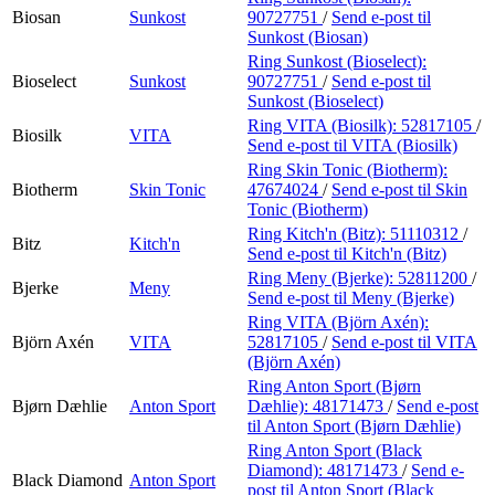
Biosan
Sunkost
90727751
/
Send e-post
til
Sunkost (Biosan)
Ring Sunkost (Bioselect):
Bioselect
Sunkost
90727751
/
Send e-post
til
Sunkost (Bioselect)
Ring VITA (Biosilk):
52817105
/
Biosilk
VITA
Send e-post
til VITA (Biosilk)
Ring Skin Tonic (Biotherm):
Biotherm
Skin Tonic
47674024
/
Send e-post
til Skin
Tonic (Biotherm)
Ring Kitch'n (Bitz):
51110312
/
Bitz
Kitch'n
Send e-post
til Kitch'n (Bitz)
Ring Meny (Bjerke):
52811200
/
Bjerke
Meny
Send e-post
til Meny (Bjerke)
Ring VITA (Björn Axén):
Björn Axén
VITA
52817105
/
Send e-post
til VITA
(Björn Axén)
Ring Anton Sport (Bjørn
Bjørn Dæhlie
Anton Sport
Dæhlie):
48171473
/
Send e-post
til Anton Sport (Bjørn Dæhlie)
Ring Anton Sport (Black
Diamond):
48171473
/
Send e-
Black Diamond
Anton Sport
post
til Anton Sport (Black