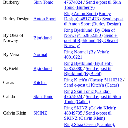
Burberry
Skin Tonic
47674024
/
Send e-post
til Skin
Tonic (Burberry)
Ring Anton Sport (Burley
Burley Design
Anton Sport
Design):
48171473
/
Send e-post
til Anton Sport (Burley Design)
Ring Bjørklund (By Olea of
By Olea of
Norway):
52852380
/
Send e-
Bjørklund
Norway
post
til Bjørklund (By Olea of
Norway)
Ring Normal (By Veira):
By Veira
Normal
40810221
Ring Bjørklund (ByBiehl):
ByBiehl
Bjørklund
52852380
/
Send e-post
til
Bjørklund (ByBiehl)
Ring Kitch'n (Cacas):
51110312
/
Cacas
Kitch'n
Send e-post
til Kitch'n (Cacas)
Ring Skin Tonic (Calida):
Calida
Skin Tonic
47674024
/
Send e-post
til Skin
Tonic (Calida)
Ring SKINZ (Calvin Klein):
Calvin Klein
SKINZ
48849735
/
Send e-post
til
SKINZ (Calvin Klein)
Ring Straa Oasen (Cambio):