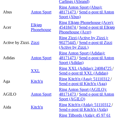
Carlings (Abrand)
Ring Anton Sport (Abus):
Abus
Anton Sport
48171473
/
Send e-post
til Anton
Sport (Abus)
Ring Elkjøp Phonehouse (Acer):
Elkjøp
Acer
45418474
/
Send e-post
til Elkjøp
Phonehouse
Phonehouse (Acer)
Ring Zizzi (Active by Zizzi.):
Active by Zizzi.
Zizzi
90275445
/
Send e-post
til Zizzi
(Active by Zizzi.)
Ring Anton Sport (Adidas):
Adidas
Anton Sport
48171473
/
Send e-post
til Anton
Sport (Adidas)
Ring XXL (Adidas):
24084725
/
XXL
Send e-post
til XXL (Adidas)
Ring Kitch'n (Aga):
51110312
/
Aga
Kitch'n
Send e-post
til Kitch'n (Aga)
Ring Anton Sport (AGILO):
AGILO
Anton Sport
48171473
/
Send e-post
til Anton
Sport (AGILO)
Ring Kitch'n (Aida):
51110312
/
Aida
Kitch'n
Send e-post
til Kitch'n (Aida)
Ring Tilbords (Aida):
45 97 61