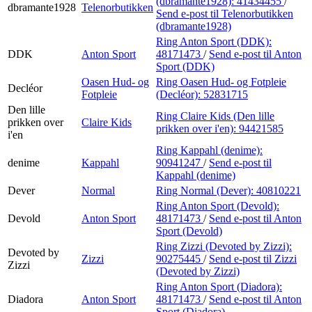
(dbramante1928):
41434455
/
dbramante1928
Telenorbutikken
Send e-post
til Telenorbutikken
(dbramante1928)
Ring Anton Sport (DDK):
DDK
Anton Sport
48171473
/
Send e-post
til Anton
Sport (DDK)
Oasen Hud- og
Ring Oasen Hud- og Fotpleie
Decléor
Fotpleie
(Decléor):
52831715
Den lille
Ring Claire Kids (Den lille
prikken over
Claire Kids
prikken over i'en):
94421585
i'en
Ring Kappahl (denime):
denime
Kappahl
90941247
/
Send e-post
til
Kappahl (denime)
Dever
Normal
Ring Normal (Dever):
40810221
Ring Anton Sport (Devold):
Devold
Anton Sport
48171473
/
Send e-post
til Anton
Sport (Devold)
Ring Zizzi (Devoted by Zizzi):
Devoted by
Zizzi
90275445
/
Send e-post
til Zizzi
Zizzi
(Devoted by Zizzi)
Ring Anton Sport (Diadora):
Diadora
Anton Sport
48171473
/
Send e-post
til Anton
Sport (Diadora)