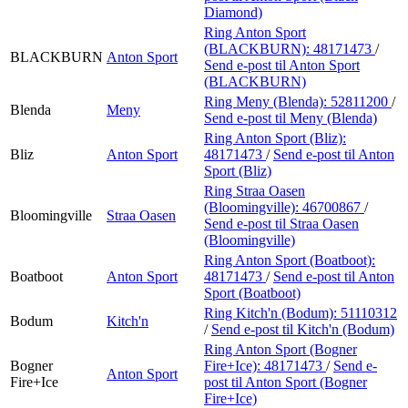
Diamond)
Ring Anton Sport
(BLACKBURN):
48171473
/
BLACKBURN
Anton Sport
Send e-post
til Anton Sport
(BLACKBURN)
Ring Meny (Blenda):
52811200
/
Blenda
Meny
Send e-post
til Meny (Blenda)
Ring Anton Sport (Bliz):
Bliz
Anton Sport
48171473
/
Send e-post
til Anton
Sport (Bliz)
Ring Straa Oasen
(Bloomingville):
46700867
/
Bloomingville
Straa Oasen
Send e-post
til Straa Oasen
(Bloomingville)
Ring Anton Sport (Boatboot):
Boatboot
Anton Sport
48171473
/
Send e-post
til Anton
Sport (Boatboot)
Ring Kitch'n (Bodum):
51110312
Bodum
Kitch'n
/
Send e-post
til Kitch'n (Bodum)
Ring Anton Sport (Bogner
Bogner
Fire+Ice):
48171473
/
Send e-
Anton Sport
Fire+Ice
post
til Anton Sport (Bogner
Fire+Ice)