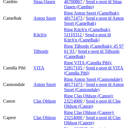
Cambio
Straa Oasen
46700867
/
Send e-post
til Straa
Oasen (Cambio)
Ring Anton Sport (Camelbak):
Camelbak
Anton Sport
48171473
/
Send e-post
til Anton
Sport (Camelbak)
Ring Kitch'n (Camelbak):
Kitch'n
51110312
/
Send e-post
til
Kitch'n (Camelbak)
Ring Tilbords (Camelbak):
45 97
Tilbords
61 93
/
Send e-post
til Tilbords
(Camelbak)
Ring VITA (Camilla Pihl):
Camilla Pihl
VITA
52817105
/
Send e-post
til VITA
(Camilla Pihl)
Ring Anton Sport (Cannondale):
Cannondale
Anton Sport
48171473
/
Send e-post
til Anton
Sport (Cannondale)
Ring Clas Ohlson (Canon):
Canon
Clas Ohlson
23214000
/
Send e-post
til Clas
Ohlson (Canon)
Ring Clas Ohlson (Capere):
Capere
Clas Ohlson
23214000
/
Send e-post
til Clas
Ohlson (Capere)