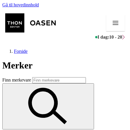
Gå til hovedinnhold
I dag:
10 - 20
Forside
Merker
Butikker
Finn merkevare
Mat og drikke
Helse
Aktiviteter
Tilbud