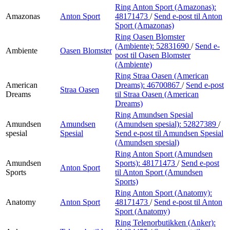
Ring Anton Sport (Amazonas):
Amazonas
Anton Sport
48171473
/
Send e-post
til Anton
Sport (Amazonas)
Ring Oasen Blomster
(Ambiente):
52831690
/
Send e-
Ambiente
Oasen Blomster
post
til Oasen Blomster
(Ambiente)
Ring Straa Oasen (American
American
Dreams):
46700867
/
Send e-post
Straa Oasen
Dreams
til Straa Oasen (American
Dreams)
Ring Amundsen Spesial
Amundsen
Amundsen
(Amundsen spesial):
52827389
/
spesial
Spesial
Send e-post
til Amundsen Spesial
(Amundsen spesial)
Ring Anton Sport (Amundsen
Amundsen
Sports):
48171473
/
Send e-post
Anton Sport
Sports
til Anton Sport (Amundsen
Sports)
Ring Anton Sport (Anatomy):
Anatomy
Anton Sport
48171473
/
Send e-post
til Anton
Sport (Anatomy)
Ring Telenorbutikken (Anker):