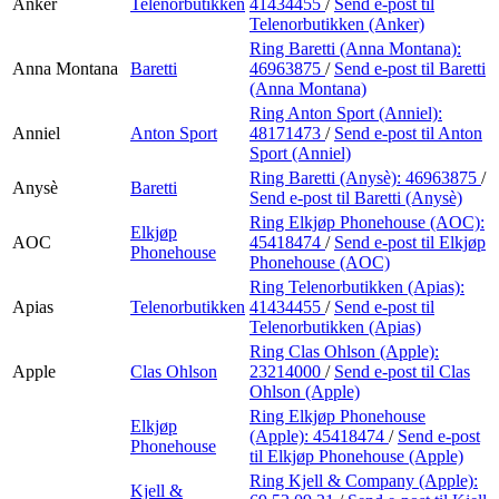
Anker
Telenorbutikken
41434455
/
Send e-post
til
Telenorbutikken (Anker)
Ring Baretti (Anna Montana):
Anna Montana
Baretti
46963875
/
Send e-post
til Baretti
(Anna Montana)
Ring Anton Sport (Anniel):
Anniel
Anton Sport
48171473
/
Send e-post
til Anton
Sport (Anniel)
Ring Baretti (Anysè):
46963875
/
Anysè
Baretti
Send e-post
til Baretti (Anysè)
Ring Elkjøp Phonehouse (AOC):
Elkjøp
AOC
45418474
/
Send e-post
til Elkjøp
Phonehouse
Phonehouse (AOC)
Ring Telenorbutikken (Apias):
Apias
Telenorbutikken
41434455
/
Send e-post
til
Telenorbutikken (Apias)
Ring Clas Ohlson (Apple):
Apple
Clas Ohlson
23214000
/
Send e-post
til Clas
Ohlson (Apple)
Ring Elkjøp Phonehouse
Elkjøp
(Apple):
45418474
/
Send e-post
Phonehouse
til Elkjøp Phonehouse (Apple)
Ring Kjell & Company (Apple):
Kjell &