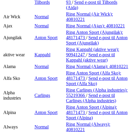
Tilbords
93
/
Send e-post
til Tilbords
(Aida)
Ring Normal (Air Wick):
Air Wick
Normal
40810221
Ajax
Normal
Ring Normal (Ajax):
40810221
Ring Anton Sport (Ajungilak):
Ajungilak
Anton Sport
48171473
/
Send e-post
til Anton
Sport (Ajungilak)
Ring Kappahl (aktive wear):
aktive wear
Kappahl
90941247
/
Send e-post
til
Kappahl (aktive wear)
Alama
Normal
Ring Normal (Alama):
40810221
Ring Anton Sport (Alfa Sko):
Alfa Sko
Anton Sport
48171473
/
Send e-post
til Anton
Sport (Alfa Sko)
Ring Carlings (Alpha industries):
Alpha
Carlings
55219366
/
Send e-post
til
industries
Carlings (Alpha industries)
Ring Anton Sport (Alpina):
Alpina
Anton Sport
48171473
/
Send e-post
til Anton
Sport (Alpina)
Ring Normal (Always):
Always
Normal
40810221