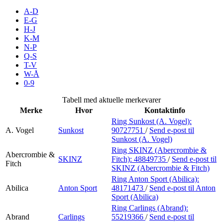
Inspirasjon
A-D
E-G
H-J
K-M
N-P
Søk
Q-S
T-V
W-Å
0-9
Åpningstider
Tabell med aktuelle merkevarer
Merke
Hvor
Kontaktinfo
Praktisk informasjon
Ring Sunkost (A. Vogel):
A. Vogel
Sunkost
90727751
/
Send e-post
til
Ledige stillinger
Sunkost (A. Vogel)
Magasin
Ring SKINZ (Abercrombie &
Abercrombie &
SKINZ
Fitch):
48849735
/
Send e-post
til
Fitch
SKINZ (Abercrombie & Fitch)
Gavekort
Ring Anton Sport (Abilica):
Finn frem
Abilica
Anton Sport
48171473
/
Send e-post
til Anton
Sport (Abilica)
Kundeklubb
Ring Carlings (Abrand):
Abrand
Carlings
55219366
/
Send e-post
til