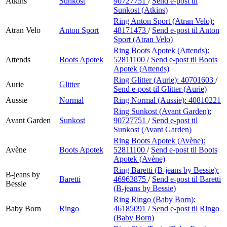
Atkins
Sunkost
90727751
/
Send e-post
til
Sunkost (Atkins)
Ring Anton Sport (Atran Velo):
Atran Velo
Anton Sport
48171473
/
Send e-post
til Anton
Sport (Atran Velo)
Ring Boots Apotek (Attends):
Attends
Boots Apotek
52811100
/
Send e-post
til Boots
Apotek (Attends)
Ring Glitter (Aurie):
40701603
/
Aurie
Glitter
Send e-post
til Glitter (Aurie)
Aussie
Normal
Ring Normal (Aussie):
40810221
Ring Sunkost (Avant Garden):
Avant Garden
Sunkost
90727751
/
Send e-post
til
Sunkost (Avant Garden)
Ring Boots Apotek (Avène):
Avène
Boots Apotek
52811100
/
Send e-post
til Boots
Apotek (Avène)
Ring Baretti (B-jeans by Bessie):
B-jeans by
Baretti
46963875
/
Send e-post
til Baretti
Bessie
(B-jeans by Bessie)
Ring Ringo (Baby Born):
Baby Born
Ringo
46185091
/
Send e-post
til Ringo
(Baby Born)