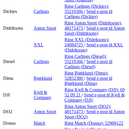
Ring Carlings (Dickies):
Dickies
Carlings
55219366
/
Send e-post
til
Carlings (Dickies)
Ring Anton Sport (Didriksons):
Didriksons
Anton Sport
48171473
/
Send e-post
til Anton
Sport (Didriksons)
Ring XXL (Didriksons):
XXL
24084725
/
Send e-post
til XXL
(Didriksons)
Ring Carlings (Diesel):
Diesel
Carlings
55219366
/
Send e-post
til
Carlings (Diesel)
Ring Bjørklund (Dima):
Dima
Bjørklund
52852380
/
Send e-post
til
Bjørklund (Dima)
Ring Kjell & Company (DJI):
69
Kjell &
DJI
52 09 21
/
Send e-post
til Kjell &
Company
Company (DJI)
Ring Anton Sport (DO2):
DO2
Anton Sport
48171473
/
Send e-post
til Anton
Sport (DO2)
Donna
Match
Ring Match (Donna):
52900122