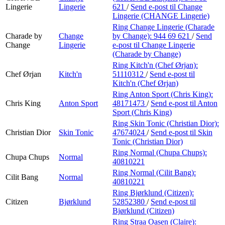
Lingerie
Lingerie
621
/
Send e-post
til Change
Lingerie (CHANGE Lingerie)
Ring Change Lingerie (Charade
Charade by
Change
by Change):
944 69 621
/
Send
Change
Lingerie
e-post
til Change Lingerie
(Charade by Change)
Ring Kitch'n (Chef Ørjan):
Chef Ørjan
Kitch'n
51110312
/
Send e-post
til
Kitch'n (Chef Ørjan)
Ring Anton Sport (Chris King):
Chris King
Anton Sport
48171473
/
Send e-post
til Anton
Sport (Chris King)
Ring Skin Tonic (Christian Dior):
Christian Dior
Skin Tonic
47674024
/
Send e-post
til Skin
Tonic (Christian Dior)
Ring Normal (Chupa Chups):
Chupa Chups
Normal
40810221
Ring Normal (Cilit Bang):
Cilit Bang
Normal
40810221
Ring Bjørklund (Citizen):
Citizen
Bjørklund
52852380
/
Send e-post
til
Bjørklund (Citizen)
Ring Straa Oasen (Claire):