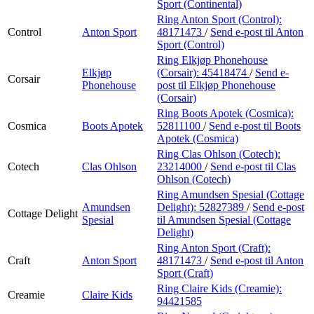
Sport (Continental)
Ring Anton Sport (Control):
Control
Anton Sport
48171473
/
Send e-post
til Anton
Sport (Control)
Ring Elkjøp Phonehouse
Elkjøp
(Corsair):
45418474
/
Send e-
Corsair
Phonehouse
post
til Elkjøp Phonehouse
(Corsair)
Ring Boots Apotek (Cosmica):
Cosmica
Boots Apotek
52811100
/
Send e-post
til Boots
Apotek (Cosmica)
Ring Clas Ohlson (Cotech):
Cotech
Clas Ohlson
23214000
/
Send e-post
til Clas
Ohlson (Cotech)
Ring Amundsen Spesial (Cottage
Amundsen
Delight):
52827389
/
Send e-post
Cottage Delight
Spesial
til Amundsen Spesial (Cottage
Delight)
Ring Anton Sport (Craft):
Craft
Anton Sport
48171473
/
Send e-post
til Anton
Sport (Craft)
Ring Claire Kids (Creamie):
Creamie
Claire Kids
94421585