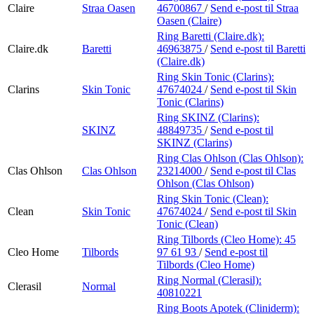
Claire
Straa Oasen
46700867
/
Send e-post
til Straa
Oasen (Claire)
Ring Baretti (Claire.dk):
Claire.dk
Baretti
46963875
/
Send e-post
til Baretti
(Claire.dk)
Ring Skin Tonic (Clarins):
Clarins
Skin Tonic
47674024
/
Send e-post
til Skin
Tonic (Clarins)
Ring SKINZ (Clarins):
SKINZ
48849735
/
Send e-post
til
SKINZ (Clarins)
Ring Clas Ohlson (Clas Ohlson):
Clas Ohlson
Clas Ohlson
23214000
/
Send e-post
til Clas
Ohlson (Clas Ohlson)
Ring Skin Tonic (Clean):
Clean
Skin Tonic
47674024
/
Send e-post
til Skin
Tonic (Clean)
Ring Tilbords (Cleo Home):
45
Cleo Home
Tilbords
97 61 93
/
Send e-post
til
Tilbords (Cleo Home)
Ring Normal (Clerasil):
Clerasil
Normal
40810221
Ring Boots Apotek (Cliniderm):