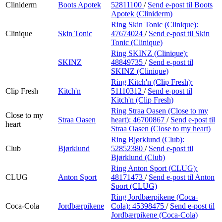
Cliniderm
Boots Apotek
52811100
/
Send e-post
til Boots
Apotek (Cliniderm)
Ring Skin Tonic (Clinique):
Clinique
Skin Tonic
47674024
/
Send e-post
til Skin
Tonic (Clinique)
Ring SKINZ (Clinique):
SKINZ
48849735
/
Send e-post
til
SKINZ (Clinique)
Ring Kitch'n (Clip Fresh):
Clip Fresh
Kitch'n
51110312
/
Send e-post
til
Kitch'n (Clip Fresh)
Ring Straa Oasen (Close to my
Close to my
Straa Oasen
heart):
46700867
/
Send e-post
til
heart
Straa Oasen (Close to my heart)
Ring Bjørklund (Club):
Club
Bjørklund
52852380
/
Send e-post
til
Bjørklund (Club)
Ring Anton Sport (CLUG):
CLUG
Anton Sport
48171473
/
Send e-post
til Anton
Sport (CLUG)
Ring Jordbærpikene (Coca-
Coca-Cola
Jordbærpikene
Cola):
45398475
/
Send e-post
til
Jordbærpikene (Coca-Cola)