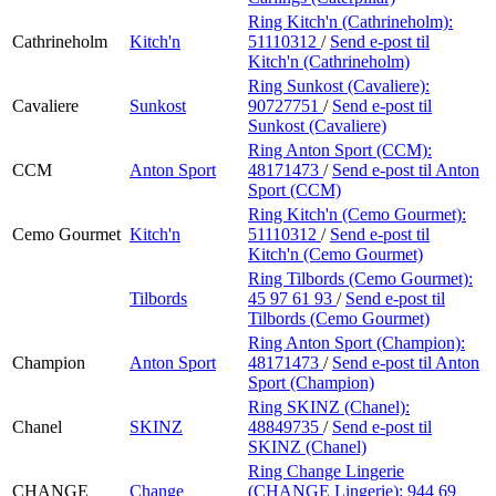
Ring Kitch'n (Cathrineholm):
Cathrineholm
Kitch'n
51110312
/
Send e-post
til
Kitch'n (Cathrineholm)
Ring Sunkost (Cavaliere):
Cavaliere
Sunkost
90727751
/
Send e-post
til
Sunkost (Cavaliere)
Ring Anton Sport (CCM):
CCM
Anton Sport
48171473
/
Send e-post
til Anton
Sport (CCM)
Ring Kitch'n (Cemo Gourmet):
Cemo Gourmet
Kitch'n
51110312
/
Send e-post
til
Kitch'n (Cemo Gourmet)
Ring Tilbords (Cemo Gourmet):
Tilbords
45 97 61 93
/
Send e-post
til
Tilbords (Cemo Gourmet)
Ring Anton Sport (Champion):
Champion
Anton Sport
48171473
/
Send e-post
til Anton
Sport (Champion)
Ring SKINZ (Chanel):
Chanel
SKINZ
48849735
/
Send e-post
til
SKINZ (Chanel)
Ring Change Lingerie
CHANGE
Change
(CHANGE Lingerie):
944 69