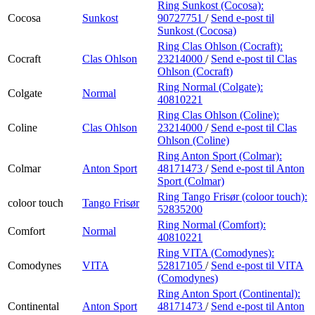
Ring Sunkost (Cocosa):
Cocosa
Sunkost
90727751
/
Send e-post
til
Sunkost (Cocosa)
Ring Clas Ohlson (Cocraft):
Cocraft
Clas Ohlson
23214000
/
Send e-post
til Clas
Ohlson (Cocraft)
Ring Normal (Colgate):
Colgate
Normal
40810221
Ring Clas Ohlson (Coline):
Coline
Clas Ohlson
23214000
/
Send e-post
til Clas
Ohlson (Coline)
Ring Anton Sport (Colmar):
Colmar
Anton Sport
48171473
/
Send e-post
til Anton
Sport (Colmar)
Ring Tango Frisør (coloor touch):
coloor touch
Tango Frisør
52835200
Ring Normal (Comfort):
Comfort
Normal
40810221
Ring VITA (Comodynes):
Comodynes
VITA
52817105
/
Send e-post
til VITA
(Comodynes)
Ring Anton Sport (Continental):
Continental
Anton Sport
48171473
/
Send e-post
til Anton