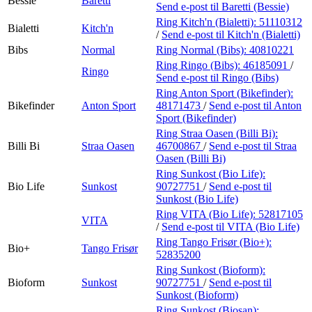
Bessie
Baretti
Send e-post
til Baretti (Bessie)
Ring Kitch'n (Bialetti):
51110312
Bialetti
Kitch'n
/
Send e-post
til Kitch'n (Bialetti)
Bibs
Normal
Ring Normal (Bibs):
40810221
Ring Ringo (Bibs):
46185091
/
Ringo
Send e-post
til Ringo (Bibs)
Ring Anton Sport (Bikefinder):
Bikefinder
Anton Sport
48171473
/
Send e-post
til Anton
Sport (Bikefinder)
Ring Straa Oasen (Billi Bi):
Billi Bi
Straa Oasen
46700867
/
Send e-post
til Straa
Oasen (Billi Bi)
Ring Sunkost (Bio Life):
Bio Life
Sunkost
90727751
/
Send e-post
til
Sunkost (Bio Life)
Ring VITA (Bio Life):
52817105
VITA
/
Send e-post
til VITA (Bio Life)
Ring Tango Frisør (Bio+):
Bio+
Tango Frisør
52835200
Ring Sunkost (Bioform):
Bioform
Sunkost
90727751
/
Send e-post
til
Sunkost (Bioform)
Ring Sunkost (Biosan):