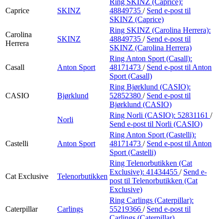
Ring SKINZ (Caprice):
Caprice
SKINZ
48849735
/
Send e-post
til
SKINZ (Caprice)
Ring SKINZ (Carolina Herrera):
Carolina
SKINZ
48849735
/
Send e-post
til
Herrera
SKINZ (Carolina Herrera)
Ring Anton Sport (Casall):
Casall
Anton Sport
48171473
/
Send e-post
til Anton
Sport (Casall)
Ring Bjørklund (CASIO):
CASIO
Bjørklund
52852380
/
Send e-post
til
Bjørklund (CASIO)
Ring Norli (CASIO):
52831161
/
Norli
Send e-post
til Norli (CASIO)
Ring Anton Sport (Castelli):
Castelli
Anton Sport
48171473
/
Send e-post
til Anton
Sport (Castelli)
Ring Telenorbutikken (Cat
Exclusive):
41434455
/
Send e-
Cat Exclusive
Telenorbutikken
post
til Telenorbutikken (Cat
Exclusive)
Ring Carlings (Caterpillar):
Caterpillar
Carlings
55219366
/
Send e-post
til
Carlings (Caterpillar)