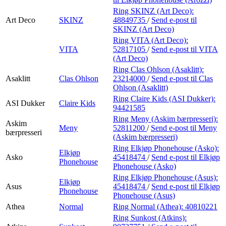
Ring SKINZ (Art Deco):
Art Deco
SKINZ
48849735
/
Send e-post
til
SKINZ (Art Deco)
Ring VITA (Art Deco):
VITA
52817105
/
Send e-post
til VITA
(Art Deco)
Ring Clas Ohlson (Asaklitt):
Asaklitt
Clas Ohlson
23214000
/
Send e-post
til Clas
Ohlson (Asaklitt)
Ring Claire Kids (ASI Dukker):
ASI Dukker
Claire Kids
94421585
Ring Meny (Askim bærpresseri):
Askim
Meny
52811200
/
Send e-post
til Meny
bærpresseri
(Askim bærpresseri)
Ring Elkjøp Phonehouse (Asko):
Elkjøp
Asko
45418474
/
Send e-post
til Elkjøp
Phonehouse
Phonehouse (Asko)
Ring Elkjøp Phonehouse (Asus):
Elkjøp
Asus
45418474
/
Send e-post
til Elkjøp
Phonehouse
Phonehouse (Asus)
Athea
Normal
Ring Normal (Athea):
40810221
Ring Sunkost (Atkins):