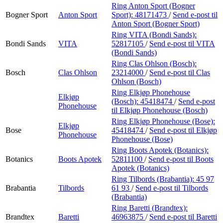
Ring Anton Sport (Bogner
Bogner Sport
Anton Sport
Sport):
48171473
/
Send e-post
til
Anton Sport (Bogner Sport)
Ring VITA (Bondi Sands):
Bondi Sands
VITA
52817105
/
Send e-post
til VITA
(Bondi Sands)
Ring Clas Ohlson (Bosch):
Bosch
Clas Ohlson
23214000
/
Send e-post
til Clas
Ohlson (Bosch)
Ring Elkjøp Phonehouse
Elkjøp
(Bosch):
45418474
/
Send e-post
Phonehouse
til Elkjøp Phonehouse (Bosch)
Ring Elkjøp Phonehouse (Bose):
Elkjøp
Bose
45418474
/
Send e-post
til Elkjøp
Phonehouse
Phonehouse (Bose)
Ring Boots Apotek (Botanics):
Botanics
Boots Apotek
52811100
/
Send e-post
til Boots
Apotek (Botanics)
Ring Tilbords (Brabantia):
45 97
Brabantia
Tilbords
61 93
/
Send e-post
til Tilbords
(Brabantia)
Ring Baretti (Brandtex):
Brandtex
Baretti
46963875
/
Send e-post
til Baretti