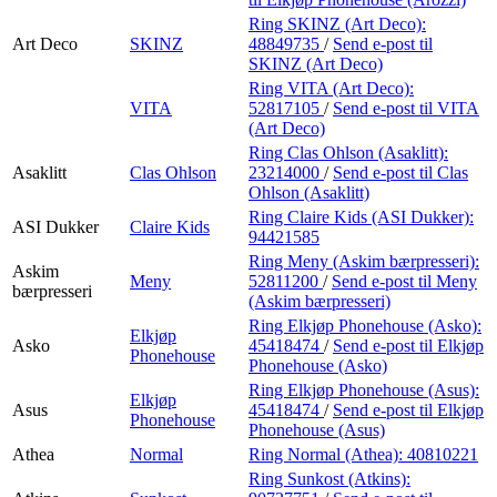
Ring SKINZ (Art Deco):
Art Deco
SKINZ
48849735
/
Send e-post
til
SKINZ (Art Deco)
Ring VITA (Art Deco):
VITA
52817105
/
Send e-post
til VITA
(Art Deco)
Ring Clas Ohlson (Asaklitt):
Asaklitt
Clas Ohlson
23214000
/
Send e-post
til Clas
Ohlson (Asaklitt)
Ring Claire Kids (ASI Dukker):
ASI Dukker
Claire Kids
94421585
Ring Meny (Askim bærpresseri):
Askim
Meny
52811200
/
Send e-post
til Meny
bærpresseri
(Askim bærpresseri)
Ring Elkjøp Phonehouse (Asko):
Elkjøp
Asko
45418474
/
Send e-post
til Elkjøp
Phonehouse
Phonehouse (Asko)
Ring Elkjøp Phonehouse (Asus):
Elkjøp
Asus
45418474
/
Send e-post
til Elkjøp
Phonehouse
Phonehouse (Asus)
Athea
Normal
Ring Normal (Athea):
40810221
Ring Sunkost (Atkins):