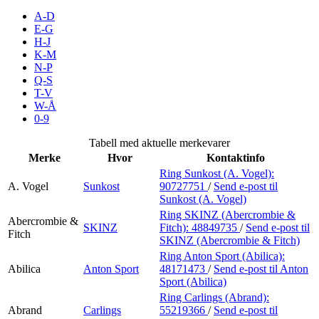
Inspirasjon
A-D
E-G
H-J
K-M
N-P
Søk
Q-S
T-V
W-Å
0-9
Åpningstider
Tabell med aktuelle merkevarer
Merke
Hvor
Kontaktinfo
Praktisk informasjon
Ring Sunkost (A. Vogel):
A. Vogel
Sunkost
90727751
/
Send e-post
til
Ledige stillinger
Sunkost (A. Vogel)
Magasin
Ring SKINZ (Abercrombie &
Abercrombie &
SKINZ
Fitch):
48849735
/
Send e-post
til
Fitch
SKINZ (Abercrombie & Fitch)
Gavekort
Ring Anton Sport (Abilica):
Finn frem
Abilica
Anton Sport
48171473
/
Send e-post
til Anton
Sport (Abilica)
Kundeklubb
Ring Carlings (Abrand):
Abrand
Carlings
55219366
/
Send e-post
til