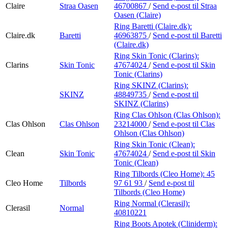
Claire
Straa Oasen
46700867
/
Send e-post
til Straa
Oasen (Claire)
Ring Baretti (Claire.dk):
Claire.dk
Baretti
46963875
/
Send e-post
til Baretti
(Claire.dk)
Ring Skin Tonic (Clarins):
Clarins
Skin Tonic
47674024
/
Send e-post
til Skin
Tonic (Clarins)
Ring SKINZ (Clarins):
SKINZ
48849735
/
Send e-post
til
SKINZ (Clarins)
Ring Clas Ohlson (Clas Ohlson):
Clas Ohlson
Clas Ohlson
23214000
/
Send e-post
til Clas
Ohlson (Clas Ohlson)
Ring Skin Tonic (Clean):
Clean
Skin Tonic
47674024
/
Send e-post
til Skin
Tonic (Clean)
Ring Tilbords (Cleo Home):
45
Cleo Home
Tilbords
97 61 93
/
Send e-post
til
Tilbords (Cleo Home)
Ring Normal (Clerasil):
Clerasil
Normal
40810221
Ring Boots Apotek (Cliniderm):