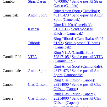
Cambio
Straa Oasen
46700867
/
Send e-post
til Straa
Oasen (Cambio)
Ring Anton Sport (Camelbak):
Camelbak
Anton Sport
48171473
/
Send e-post
til Anton
Sport (Camelbak)
Ring Kitch'n (Camelbak):
Kitch'n
51110312
/
Send e-post
til
Kitch'n (Camelbak)
Ring Tilbords (Camelbak):
45 97
Tilbords
61 93
/
Send e-post
til Tilbords
(Camelbak)
Ring VITA (Camilla Pihl):
Camilla Pihl
VITA
52817105
/
Send e-post
til VITA
(Camilla Pihl)
Ring Anton Sport (Cannondale):
Cannondale
Anton Sport
48171473
/
Send e-post
til Anton
Sport (Cannondale)
Ring Clas Ohlson (Canon):
Canon
Clas Ohlson
23214000
/
Send e-post
til Clas
Ohlson (Canon)
Ring Clas Ohlson (Capere):
Capere
Clas Ohlson
23214000
/
Send e-post
til Clas
Ohlson (Capere)