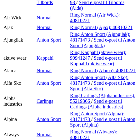
Tilbords
93
/
Send e-post
til Tilbords
(Aida)
Ring Normal (Air Wick):
Air Wick
Normal
40810221
Ajax
Normal
Ring Normal (Ajax):
40810221
Ring Anton Sport (Ajungilak):
Ajungilak
Anton Sport
48171473
/
Send e-post
til Anton
Sport (Ajungilak)
Ring Kappahl (aktive wear):
aktive wear
Kappahl
90941247
/
Send e-post
til
Kappahl (aktive wear)
Alama
Normal
Ring Normal (Alama):
40810221
Ring Anton Sport (Alfa Sko):
Alfa Sko
Anton Sport
48171473
/
Send e-post
til Anton
Sport (Alfa Sko)
Ring Carlings (Alpha industries):
Alpha
Carlings
55219366
/
Send e-post
til
industries
Carlings (Alpha industries)
Ring Anton Sport (Alpina):
Alpina
Anton Sport
48171473
/
Send e-post
til Anton
Sport (Alpina)
Ring Normal (Always):
Always
Normal
40810221