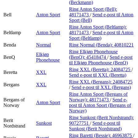
(Beckmann)
Ring Anton Sport (Bell):
Bell
Anton Sport
48171473
/
Send e-post
til Anton
Sport (Bell)
Ring Anton Sport (Beltlamp):
Beltlamp
Anton Sport
48171473
/
Send e-post
til Anton
Sport (Beltlamp)
Benda
Normal
Ring Normal (Benda):
40810221
Ring Elkjøp Phonehouse
Elkjøp
BenQ
(BenQ):
45418474
/
Send e-post
Phonehouse
til Elkjøp Phonehouse (BenQ)
Ring XXL (Beretta):
24084725
/
Beretta
XXL
Send e-post
til XXL (Beretta)
Ring XXL (Bergans):
24084725
Bergans
XXL
/
Send e-post
til XXL (Bergans)
Ring Anton Sport (Bergans of
Bergans of
Norway):
48171473
/
Send e-
Anton Sport
Norway
post
til Anton Sport (Bergans of
Norway)
Ring Sunkost (Berit Nordstrand):
Berit
Sunkost
90727751
/
Send e-post
til
Nordstrand
Sunkost (Berit Nordstrand)
Ring Baretti (Bessie):
46963875
/