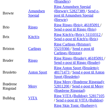
(Brandtex)
Ring Amundsen Spesial
Amundsen
(Brewte):
52827389
/
Send e-
Brewte
Spesial
post
til Amundsen Spesial
(Brewte)
Ring Ringo (Brio):
46185091
/
Brio
Ringo
Send e-post
til Ringo (Brio)
Ring Kitch'n (Brix):
51110312
/
Brix
Kitch'n
Send e-post
til Kitch'n (Brix)
Ring Carlings (Brixton):
Brixton
Carlings
55219366
/
Send e-post
til
Carlings (Brixton)
Ring Ringo (Bruder):
46185091
/
Bruder
Ringo
Send e-post
til Ringo (Bruder)
Ring Anton Sport (Brusletto):
Brusletto
Anton Sport
48171473
/
Send e-post
til Anton
Sport (Brusletto)
Ring Meny (Brødrene Ringstad):
Brødrene
Meny
52811200
/
Send e-post
til Meny
Ringstad
(Brødrene Ringstad)
Ring VITA (Bulldog):
52817105
Bulldog
VITA
/
Send e-post
til VITA (Bulldog)
Ring Skin Tonic (Burberry):