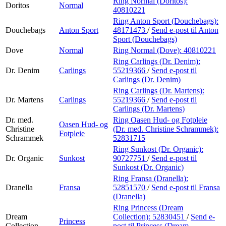
Ring Normal (Doritos):
Doritos
Normal
40810221
Ring Anton Sport (Douchebags):
Douchebags
Anton Sport
48171473
/
Send e-post
til Anton
Sport (Douchebags)
Dove
Normal
Ring Normal (Dove):
40810221
Ring Carlings (Dr. Denim):
Dr. Denim
Carlings
55219366
/
Send e-post
til
Carlings (Dr. Denim)
Ring Carlings (Dr. Martens):
Dr. Martens
Carlings
55219366
/
Send e-post
til
Carlings (Dr. Martens)
Dr. med.
Ring Oasen Hud- og Fotpleie
Oasen Hud- og
Christine
(Dr. med. Christine Schrammek):
Fotpleie
Schrammek
52831715
Ring Sunkost (Dr. Organic):
Dr. Organic
Sunkost
90727751
/
Send e-post
til
Sunkost (Dr. Organic)
Ring Fransa (Dranella):
Dranella
Fransa
52851570
/
Send e-post
til Fransa
(Dranella)
Ring Princess (Dream
Dream
Collection):
52830451
/
Send e-
Princess
Collection
post
til Princess (Dream