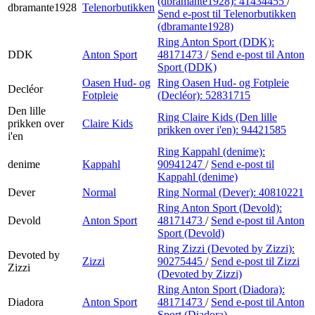
(dbramante1928):
41434455
/
dbramante1928
Telenorbutikken
Send e-post
til Telenorbutikken
(dbramante1928)
Ring Anton Sport (DDK):
DDK
Anton Sport
48171473
/
Send e-post
til Anton
Sport (DDK)
Oasen Hud- og
Ring Oasen Hud- og Fotpleie
Decléor
Fotpleie
(Decléor):
52831715
Den lille
Ring Claire Kids (Den lille
prikken over
Claire Kids
prikken over i'en):
94421585
i'en
Ring Kappahl (denime):
denime
Kappahl
90941247
/
Send e-post
til
Kappahl (denime)
Dever
Normal
Ring Normal (Dever):
40810221
Ring Anton Sport (Devold):
Devold
Anton Sport
48171473
/
Send e-post
til Anton
Sport (Devold)
Ring Zizzi (Devoted by Zizzi):
Devoted by
Zizzi
90275445
/
Send e-post
til Zizzi
Zizzi
(Devoted by Zizzi)
Ring Anton Sport (Diadora):
Diadora
Anton Sport
48171473
/
Send e-post
til Anton
Sport (Diadora)