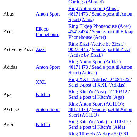
Carlings (Abrand)
Ring Anton Sport (Abus):
Abus
Anton Sport
48171473
/
Send e-post
til Anton
Sport (Abus)
Ring Elkjøp Phonehouse (Acer):
Elkjøp
Acer
45418474
/
Send e-post
til Elkjøp
Phonehouse
Phonehouse (Acer)
Ring Zizzi (Active by Zizzi.):
Active by Zizzi.
Zizzi
90275445
/
Send e-post
til Zizzi
(Active by Zizzi.)
Ring Anton Sport (Adidas):
Adidas
Anton Sport
48171473
/
Send e-post
til Anton
Sport (Adidas)
Ring XXL (Adidas):
24084725
/
XXL
Send e-post
til XXL (Adidas)
Ring Kitch'n (Aga):
51110312
/
Aga
Kitch'n
Send e-post
til Kitch'n (Aga)
Ring Anton Sport (AGILO):
AGILO
Anton Sport
48171473
/
Send e-post
til Anton
Sport (AGILO)
Ring Kitch'n (Aida):
51110312
/
Aida
Kitch'n
Send e-post
til Kitch'n (Aida)
Ring Tilbords (Aida):
45 97 61