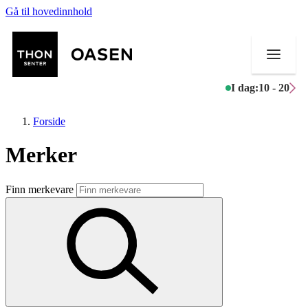
Gå til hovedinnhold
I dag:
10 - 20
Forside
Merker
Butikker
Finn merkevare
Mat og drikke
Helse
Aktiviteter
Tilbud