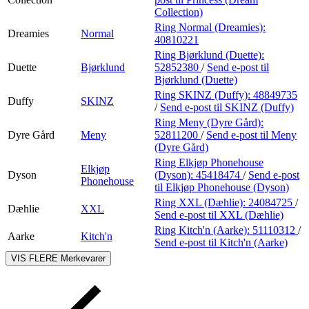
Collection)
Ring Normal (Dreamies):
Dreamies
Normal
40810221
Ring Bjørklund (Duette):
Duette
Bjørklund
52852380
/
Send e-post
til
Bjørklund (Duette)
Ring SKINZ (Duffy):
48849735
Duffy
SKINZ
/
Send e-post
til SKINZ (Duffy)
Ring Meny (Dyre Gård):
Dyre Gård
Meny
52811200
/
Send e-post
til Meny
(Dyre Gård)
Ring Elkjøp Phonehouse
Elkjøp
Dyson
(Dyson):
45418474
/
Send e-post
Phonehouse
til Elkjøp Phonehouse (Dyson)
Ring XXL (Dæhlie):
24084725
/
Dæhlie
XXL
Send e-post
til XXL (Dæhlie)
Ring Kitch'n (Aarke):
51110312
/
Aarke
Kitch'n
Send e-post
til Kitch'n (Aarke)
VIS FLERE
Merkevarer