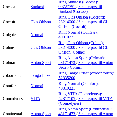
Ring Sunkost (Cocosa):
Cocosa
Sunkost
90727751
/
Send e-post
til
Sunkost (Cocosa)
Ring Clas Ohlson (Cocraft):
Cocraft
Clas Ohlson
23214000
/
Send e-post
til Clas
Ohlson (Cocraft)
Ring Normal (Colgate):
Colgate
Normal
40810221
Ring Clas Ohlson (Coline):
Coline
Clas Ohlson
23214000
/
Send e-post
til Clas
Ohlson (Coline)
Ring Anton Sport (Colmar):
Colmar
Anton Sport
48171473
/
Send e-post
til Anton
Sport (Colmar)
Ring Tango Frisør (coloor touch):
coloor touch
Tango Frisør
52835200
Ring Normal (Comfort):
Comfort
Normal
40810221
Ring VITA (Comodynes):
Comodynes
VITA
52817105
/
Send e-post
til VITA
(Comodynes)
Ring Anton Sport (Continental):
Continental
Anton Sport
48171473
/
Send e-post
til Anton