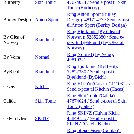
Burberry
Skin Tonic
47674024
/
Send e-post
til Skin
Tonic (Burberry)
Ring Anton Sport (Burley
Burley Design
Anton Sport
Design):
48171473
/
Send e-post
til Anton Sport (Burley Design)
Ring Bjørklund (By Olea of
By Olea of
Norway):
52852380
/
Send e-
Bjørklund
Norway
post
til Bjørklund (By Olea of
Norway)
Ring Normal (By Veira):
By Veira
Normal
40810221
Ring Bjørklund (ByBiehl):
ByBiehl
Bjørklund
52852380
/
Send e-post
til
Bjørklund (ByBiehl)
Ring Kitch'n (Cacas):
51110312
/
Cacas
Kitch'n
Send e-post
til Kitch'n (Cacas)
Ring Skin Tonic (Calida):
Calida
Skin Tonic
47674024
/
Send e-post
til Skin
Tonic (Calida)
Ring SKINZ (Calvin Klein):
Calvin Klein
SKINZ
48849735
/
Send e-post
til
SKINZ (Calvin Klein)
Ring Straa Oasen (Cambio):