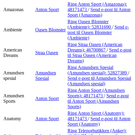
Ring Anton Sport (Amazonas):
Amazonas
Anton Sport
48171473
/
Send e-post
til Anton
Sport (Amazonas)
Ring Oasen Blomster
(Ambiente):
52831690
/
Send e-
Ambiente
Oasen Blomster
post
til Oasen Blomster
(Ambiente)
Ring Straa Oasen (American
American
Dreams):
46700867
/
Send e-post
Straa Oasen
Dreams
til Straa Oasen (American
Dreams)
Ring Amundsen Spesial
Amundsen
Amundsen
(Amundsen spesial):
52827389
/
spesial
Spesial
Send e-post
til Amundsen Spesial
(Amundsen spesial)
Ring Anton Sport (Amundsen
Amundsen
Sports):
48171473
/
Send e-post
Anton Sport
Sports
til Anton Sport (Amundsen
Sports)
Ring Anton Sport (Anatomy):
Anatomy
Anton Sport
48171473
/
Send e-post
til Anton
Sport (Anatomy)
Ring Telenorbutikken (Anker):