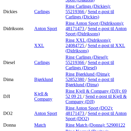
Ring Carlings (Dickies):
Dickies
Carlings
55219366
/
Send e-post
til
Carlings (Dickies)
Ring Anton Sport (Didriksons):
Didriksons
Anton Sport
48171473
/
Send e-post
til Anton
Sport (Didriksons)
Ring XXL (Didriksons):
XXL
24084725
/
Send e-post
til XXL
(Didriksons)
Ring Carlings (Diesel):
Diesel
Carlings
55219366
/
Send e-post
til
Carlings (Diesel)
Ring Bjørklund (Dima):
Dima
Bjørklund
52852380
/
Send e-post
til
Bjørklund (Dima)
Ring Kjell & Company (DJI):
69
Kjell &
DJI
52 09 21
/
Send e-post
til Kjell &
Company
Company (DJI)
Ring Anton Sport (DO2):
DO2
Anton Sport
48171473
/
Send e-post
til Anton
Sport (DO2)
Donna
Match
Ring Match (Donna):
52900122