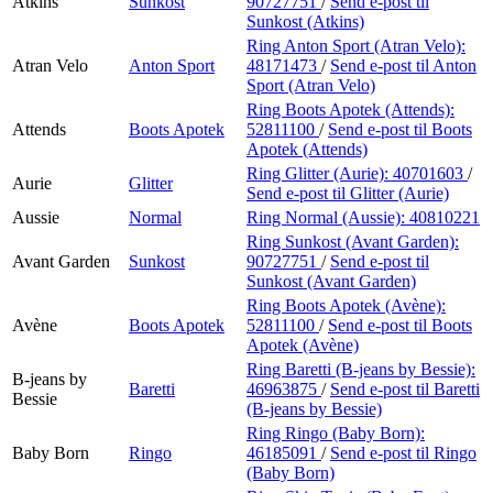
Atkins
Sunkost
90727751
/
Send e-post
til
Sunkost (Atkins)
Ring Anton Sport (Atran Velo):
Atran Velo
Anton Sport
48171473
/
Send e-post
til Anton
Sport (Atran Velo)
Ring Boots Apotek (Attends):
Attends
Boots Apotek
52811100
/
Send e-post
til Boots
Apotek (Attends)
Ring Glitter (Aurie):
40701603
/
Aurie
Glitter
Send e-post
til Glitter (Aurie)
Aussie
Normal
Ring Normal (Aussie):
40810221
Ring Sunkost (Avant Garden):
Avant Garden
Sunkost
90727751
/
Send e-post
til
Sunkost (Avant Garden)
Ring Boots Apotek (Avène):
Avène
Boots Apotek
52811100
/
Send e-post
til Boots
Apotek (Avène)
Ring Baretti (B-jeans by Bessie):
B-jeans by
Baretti
46963875
/
Send e-post
til Baretti
Bessie
(B-jeans by Bessie)
Ring Ringo (Baby Born):
Baby Born
Ringo
46185091
/
Send e-post
til Ringo
(Baby Born)