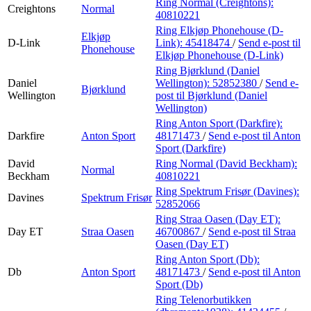
Ring Normal (Creightons):
Creightons
Normal
40810221
Ring Elkjøp Phonehouse (D-
Elkjøp
D-Link
Link):
45418474
/
Send e-post
til
Phonehouse
Elkjøp Phonehouse (D-Link)
Ring Bjørklund (Daniel
Daniel
Wellington):
52852380
/
Send e-
Bjørklund
Wellington
post
til Bjørklund (Daniel
Wellington)
Ring Anton Sport (Darkfire):
Darkfire
Anton Sport
48171473
/
Send e-post
til Anton
Sport (Darkfire)
David
Ring Normal (David Beckham):
Normal
Beckham
40810221
Ring Spektrum Frisør (Davines):
Davines
Spektrum Frisør
52852066
Ring Straa Oasen (Day ET):
Day ET
Straa Oasen
46700867
/
Send e-post
til Straa
Oasen (Day ET)
Ring Anton Sport (Db):
Db
Anton Sport
48171473
/
Send e-post
til Anton
Sport (Db)
Ring Telenorbutikken