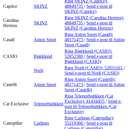
Ring SKINZ (Caprice):
Caprice
SKINZ
48849735
/
Send e-post
til
SKINZ (Caprice)
Ring SKINZ (Carolina Herrera):
Carolina
SKINZ
48849735
/
Send e-post
til
Herrera
SKINZ (Carolina Herrera)
Ring Anton Sport (Casall):
Casall
Anton Sport
48171473
/
Send e-post
til Anton
Sport (Casall)
Ring Bjørklund (CASIO):
CASIO
Bjørklund
52852380
/
Send e-post
til
Bjørklund (CASIO)
Ring Norli (CASIO):
52831161
/
Norli
Send e-post
til Norli (CASIO)
Ring Anton Sport (Castelli):
Castelli
Anton Sport
48171473
/
Send e-post
til Anton
Sport (Castelli)
Ring Telenorbutikken (Cat
Exclusive):
41434455
/
Send e-
Cat Exclusive
Telenorbutikken
post
til Telenorbutikken (Cat
Exclusive)
Ring Carlings (Caterpillar):
Caterpillar
Carlings
55219366
/
Send e-post
til
Carlings (Caterpillar)