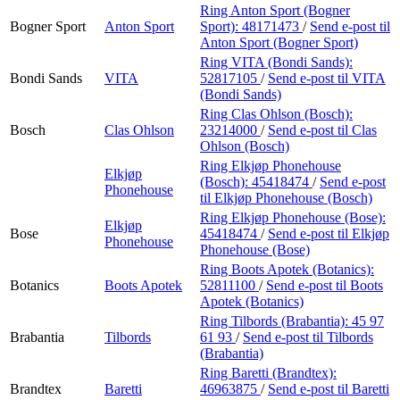
Ring Anton Sport (Bogner
Bogner Sport
Anton Sport
Sport):
48171473
/
Send e-post
til
Anton Sport (Bogner Sport)
Ring VITA (Bondi Sands):
Bondi Sands
VITA
52817105
/
Send e-post
til VITA
(Bondi Sands)
Ring Clas Ohlson (Bosch):
Bosch
Clas Ohlson
23214000
/
Send e-post
til Clas
Ohlson (Bosch)
Ring Elkjøp Phonehouse
Elkjøp
(Bosch):
45418474
/
Send e-post
Phonehouse
til Elkjøp Phonehouse (Bosch)
Ring Elkjøp Phonehouse (Bose):
Elkjøp
Bose
45418474
/
Send e-post
til Elkjøp
Phonehouse
Phonehouse (Bose)
Ring Boots Apotek (Botanics):
Botanics
Boots Apotek
52811100
/
Send e-post
til Boots
Apotek (Botanics)
Ring Tilbords (Brabantia):
45 97
Brabantia
Tilbords
61 93
/
Send e-post
til Tilbords
(Brabantia)
Ring Baretti (Brandtex):
Brandtex
Baretti
46963875
/
Send e-post
til Baretti