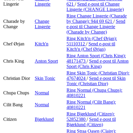
Lingerie
Lingerie
621
/
Send e-post
til Change
Lingerie (CHANGE Lingerie)
Ring Change Lingerie (Charade
Charade by
Change
by Change):
944 69 621
/
Send
Change
Lingerie
e-post
til Change Lingerie
(Charade by Change)
Ring Kitch'n (Chef Ørjan):
Chef Ørjan
Kitch'n
51110312
/
Send e-post
til
Kitch'n (Chef Ørjan)
Ring Anton Sport (Chris King):
Chris King
Anton Sport
48171473
/
Send e-post
til Anton
Sport (Chris King)
Ring Skin Tonic (Christian Dior):
Christian Dior
Skin Tonic
47674024
/
Send e-post
til Skin
Tonic (Christian Dior)
Ring Normal (Chupa Chups):
Chupa Chups
Normal
40810221
Ring Normal (Cilit Bang):
Cilit Bang
Normal
40810221
Ring Bjørklund (Citizen):
Citizen
Bjørklund
52852380
/
Send e-post
til
Bjørklund (Citizen)
Ring Straa Oasen (Claire):