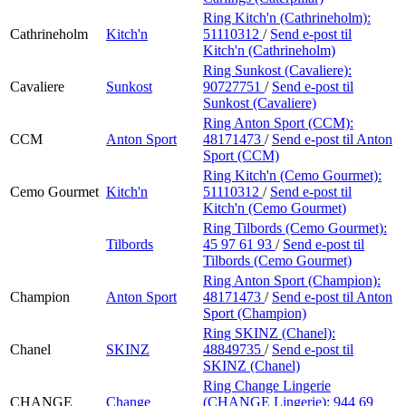
Ring Kitch'n (Cathrineholm):
Cathrineholm
Kitch'n
51110312
/
Send e-post
til
Kitch'n (Cathrineholm)
Ring Sunkost (Cavaliere):
Cavaliere
Sunkost
90727751
/
Send e-post
til
Sunkost (Cavaliere)
Ring Anton Sport (CCM):
CCM
Anton Sport
48171473
/
Send e-post
til Anton
Sport (CCM)
Ring Kitch'n (Cemo Gourmet):
Cemo Gourmet
Kitch'n
51110312
/
Send e-post
til
Kitch'n (Cemo Gourmet)
Ring Tilbords (Cemo Gourmet):
Tilbords
45 97 61 93
/
Send e-post
til
Tilbords (Cemo Gourmet)
Ring Anton Sport (Champion):
Champion
Anton Sport
48171473
/
Send e-post
til Anton
Sport (Champion)
Ring SKINZ (Chanel):
Chanel
SKINZ
48849735
/
Send e-post
til
SKINZ (Chanel)
Ring Change Lingerie
CHANGE
Change
(CHANGE Lingerie):
944 69