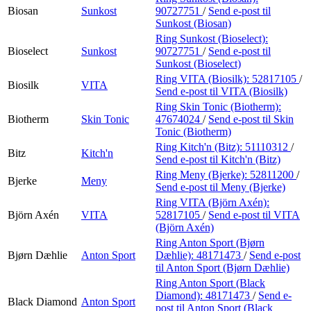
Biosan
Sunkost
90727751
/
Send e-post
til
Sunkost (Biosan)
Ring Sunkost (Bioselect):
Bioselect
Sunkost
90727751
/
Send e-post
til
Sunkost (Bioselect)
Ring VITA (Biosilk):
52817105
/
Biosilk
VITA
Send e-post
til VITA (Biosilk)
Ring Skin Tonic (Biotherm):
Biotherm
Skin Tonic
47674024
/
Send e-post
til Skin
Tonic (Biotherm)
Ring Kitch'n (Bitz):
51110312
/
Bitz
Kitch'n
Send e-post
til Kitch'n (Bitz)
Ring Meny (Bjerke):
52811200
/
Bjerke
Meny
Send e-post
til Meny (Bjerke)
Ring VITA (Björn Axén):
Björn Axén
VITA
52817105
/
Send e-post
til VITA
(Björn Axén)
Ring Anton Sport (Bjørn
Bjørn Dæhlie
Anton Sport
Dæhlie):
48171473
/
Send e-post
til Anton Sport (Bjørn Dæhlie)
Ring Anton Sport (Black
Diamond):
48171473
/
Send e-
Black Diamond
Anton Sport
post
til Anton Sport (Black