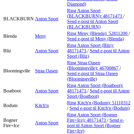
Diamond)
Ring Anton Sport
(BLACKBURN):
48171473
/
BLACKBURN
Anton Sport
Send e-post
til Anton Sport
(BLACKBURN)
Ring Meny (Blenda):
52811200
/
Blenda
Meny
Send e-post
til Meny (Blenda)
Ring Anton Sport (Bliz):
Bliz
Anton Sport
48171473
/
Send e-post
til Anton
Sport (Bliz)
Ring Straa Oasen
(Bloomingville):
46700867
/
Bloomingville
Straa Oasen
Send e-post
til Straa Oasen
(Bloomingville)
Ring Anton Sport (Boatboot):
Boatboot
Anton Sport
48171473
/
Send e-post
til Anton
Sport (Boatboot)
Ring Kitch'n (Bodum):
51110312
Bodum
Kitch'n
/
Send e-post
til Kitch'n (Bodum)
Ring Anton Sport (Bogner
Bogner
Fire+Ice):
48171473
/
Send e-
Anton Sport
Fire+Ice
post
til Anton Sport (Bogner
Fire+Ice)