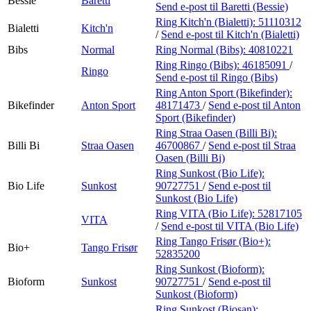
Bessie
Baretti
Send e-post
til Baretti (Bessie)
Ring Kitch'n (Bialetti):
51110312
Bialetti
Kitch'n
/
Send e-post
til Kitch'n (Bialetti)
Bibs
Normal
Ring Normal (Bibs):
40810221
Ring Ringo (Bibs):
46185091
/
Ringo
Send e-post
til Ringo (Bibs)
Ring Anton Sport (Bikefinder):
Bikefinder
Anton Sport
48171473
/
Send e-post
til Anton
Sport (Bikefinder)
Ring Straa Oasen (Billi Bi):
Billi Bi
Straa Oasen
46700867
/
Send e-post
til Straa
Oasen (Billi Bi)
Ring Sunkost (Bio Life):
Bio Life
Sunkost
90727751
/
Send e-post
til
Sunkost (Bio Life)
Ring VITA (Bio Life):
52817105
VITA
/
Send e-post
til VITA (Bio Life)
Ring Tango Frisør (Bio+):
Bio+
Tango Frisør
52835200
Ring Sunkost (Bioform):
Bioform
Sunkost
90727751
/
Send e-post
til
Sunkost (Bioform)
Ring Sunkost (Biosan):