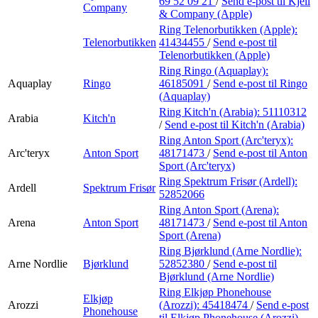
69 52 09 21
/
Send e-post
til Kjell
Company
& Company (Apple)
Ring Telenorbutikken (Apple):
Telenorbutikken
41434455
/
Send e-post
til
Telenorbutikken (Apple)
Ring Ringo (Aquaplay):
Aquaplay
Ringo
46185091
/
Send e-post
til Ringo
(Aquaplay)
Ring Kitch'n (Arabia):
51110312
Arabia
Kitch'n
/
Send e-post
til Kitch'n (Arabia)
Ring Anton Sport (Arc'teryx):
Arc'teryx
Anton Sport
48171473
/
Send e-post
til Anton
Sport (Arc'teryx)
Ring Spektrum Frisør (Ardell):
Ardell
Spektrum Frisør
52852066
Ring Anton Sport (Arena):
Arena
Anton Sport
48171473
/
Send e-post
til Anton
Sport (Arena)
Ring Bjørklund (Arne Nordlie):
Arne Nordlie
Bjørklund
52852380
/
Send e-post
til
Bjørklund (Arne Nordlie)
Ring Elkjøp Phonehouse
Elkjøp
Arozzi
(Arozzi):
45418474
/
Send e-post
Phonehouse
til Elkjøp Phonehouse (Arozzi)