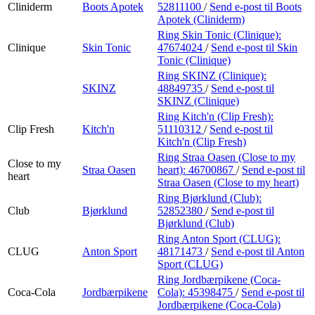
Cliniderm
Boots Apotek
52811100
/
Send e-post
til Boots
Apotek (Cliniderm)
Ring Skin Tonic (Clinique):
Clinique
Skin Tonic
47674024
/
Send e-post
til Skin
Tonic (Clinique)
Ring SKINZ (Clinique):
SKINZ
48849735
/
Send e-post
til
SKINZ (Clinique)
Ring Kitch'n (Clip Fresh):
Clip Fresh
Kitch'n
51110312
/
Send e-post
til
Kitch'n (Clip Fresh)
Ring Straa Oasen (Close to my
Close to my
Straa Oasen
heart):
46700867
/
Send e-post
til
heart
Straa Oasen (Close to my heart)
Ring Bjørklund (Club):
Club
Bjørklund
52852380
/
Send e-post
til
Bjørklund (Club)
Ring Anton Sport (CLUG):
CLUG
Anton Sport
48171473
/
Send e-post
til Anton
Sport (CLUG)
Ring Jordbærpikene (Coca-
Coca-Cola
Jordbærpikene
Cola):
45398475
/
Send e-post
til
Jordbærpikene (Coca-Cola)