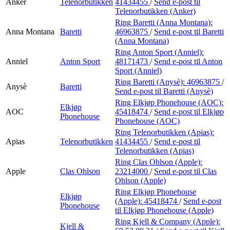
Anker
Telenorbutikken
41434455
/
Send e-post
til
Telenorbutikken (Anker)
Ring Baretti (Anna Montana):
Anna Montana
Baretti
46963875
/
Send e-post
til Baretti
(Anna Montana)
Ring Anton Sport (Anniel):
Anniel
Anton Sport
48171473
/
Send e-post
til Anton
Sport (Anniel)
Ring Baretti (Anysè):
46963875
/
Anysè
Baretti
Send e-post
til Baretti (Anysè)
Ring Elkjøp Phonehouse (AOC):
Elkjøp
AOC
45418474
/
Send e-post
til Elkjøp
Phonehouse
Phonehouse (AOC)
Ring Telenorbutikken (Apias):
Apias
Telenorbutikken
41434455
/
Send e-post
til
Telenorbutikken (Apias)
Ring Clas Ohlson (Apple):
Apple
Clas Ohlson
23214000
/
Send e-post
til Clas
Ohlson (Apple)
Ring Elkjøp Phonehouse
Elkjøp
(Apple):
45418474
/
Send e-post
Phonehouse
til Elkjøp Phonehouse (Apple)
Ring Kjell & Company (Apple):
Kjell &