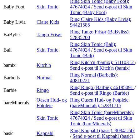
Ring Skin Tonic (Baby Foot):
Baby Foot
Skin Tonic
47674024
/
Send e-post
til Skin
Tonic (Baby Foot)
Ring Claire Kids (Baby Livia):
Baby Livia
Claire Kids
94421585
Ring Tango Frisør (BaByliss):
BaByliss
Tango Frisør
52835200
Ring Skin Tonic (Bali):
Bali
Skin Tonic
47674024
/
Send e-post
til Skin
Tonic (Bali)
Ring Kitch'n (bamix):
51110312
/
bamix
Kitch'n
Send e-post
til Kitch'n (bamix)
Ring Normal (Barbells):
Barbells
Normal
40810221
Ring Ringo (Barbie):
46185091
/
Barbie
Ringo
Send e-post
til Ringo (Barbie)
Oasen Hud- og
Ring Oasen Hud- og Fotpleie
bareMinerals
Fotpleie
(bareMinerals):
52831715
Ring Skin Tonic (bareMinerals):
Skin Tonic
47674024
/
Send e-post
til Skin
Tonic (bareMinerals)
Ring Kappahl (basic):
90941247
basic
Kappahl
/
Send e-post
til Kappahl (basic)