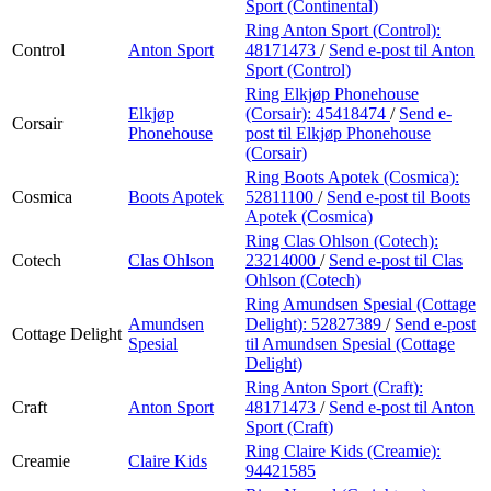
Sport (Continental)
Ring Anton Sport (Control):
Control
Anton Sport
48171473
/
Send e-post
til Anton
Sport (Control)
Ring Elkjøp Phonehouse
Elkjøp
(Corsair):
45418474
/
Send e-
Corsair
Phonehouse
post
til Elkjøp Phonehouse
(Corsair)
Ring Boots Apotek (Cosmica):
Cosmica
Boots Apotek
52811100
/
Send e-post
til Boots
Apotek (Cosmica)
Ring Clas Ohlson (Cotech):
Cotech
Clas Ohlson
23214000
/
Send e-post
til Clas
Ohlson (Cotech)
Ring Amundsen Spesial (Cottage
Amundsen
Delight):
52827389
/
Send e-post
Cottage Delight
Spesial
til Amundsen Spesial (Cottage
Delight)
Ring Anton Sport (Craft):
Craft
Anton Sport
48171473
/
Send e-post
til Anton
Sport (Craft)
Ring Claire Kids (Creamie):
Creamie
Claire Kids
94421585