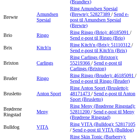
(Brandtex)
Ring Amundsen Spesial
Amundsen
(Brewte):
52827389
/
Send e-
Brewte
Spesial
post
til Amundsen Spesial
(Brewte)
Ring Ringo (Brio):
46185091
/
Brio
Ringo
Send e-post
til Ringo (Brio)
Ring Kitch'n (Brix):
51110312
/
Brix
Kitch'n
Send e-post
til Kitch'n (Brix)
Ring Carlings (Brixton):
Brixton
Carlings
55219366
/
Send e-post
til
Carlings (Brixton)
Ring Ringo (Bruder):
46185091
/
Bruder
Ringo
Send e-post
til Ringo (Bruder)
Ring Anton Sport (Brusletto):
Brusletto
Anton Sport
48171473
/
Send e-post
til Anton
Sport (Brusletto)
Ring Meny (Brødrene Ringstad):
Brødrene
Meny
52811200
/
Send e-post
til Meny
Ringstad
(Brødrene Ringstad)
Ring VITA (Bulldog):
52817105
Bulldog
VITA
/
Send e-post
til VITA (Bulldog)
Ring Skin Tonic (Burberry):