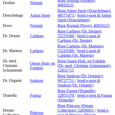
Ring Normal (Doritos):
Doritos
Normal
40810221
Ring Anton Sport (Douchebags):
Douchebags
Anton Sport
48171473
/
Send e-post
til Anton
Sport (Douchebags)
Dove
Normal
Ring Normal (Dove):
40810221
Ring Carlings (Dr. Denim):
Dr. Denim
Carlings
55219366
/
Send e-post
til
Carlings (Dr. Denim)
Ring Carlings (Dr. Martens):
Dr. Martens
Carlings
55219366
/
Send e-post
til
Carlings (Dr. Martens)
Dr. med.
Ring Oasen Hud- og Fotpleie
Oasen Hud- og
Christine
(Dr. med. Christine Schrammek):
Fotpleie
Schrammek
52831715
Ring Sunkost (Dr. Organic):
Dr. Organic
Sunkost
90727751
/
Send e-post
til
Sunkost (Dr. Organic)
Ring Fransa (Dranella):
Dranella
Fransa
52851570
/
Send e-post
til Fransa
(Dranella)
Ring Princess (Dream
Dream
Collection):
52830451
/
Send e-
Princess
Collection
post
til Princess (Dream