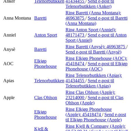
Anker
Telenorbutikken
41434455
/
Send e-post
til
Telenorbutikken (Anker)
Ring Baretti (Anna Montana):
Anna Montana
Baretti
46963875
/
Send e-post
til Baretti
(Anna Montana)
Ring Anton Sport (Anniel):
Anniel
Anton Sport
48171473
/
Send e-post
til Anton
Sport (Anniel)
Ring Baretti (Anysè):
46963875
/
Anysè
Baretti
Send e-post
til Baretti (Anysè)
Ring Elkjøp Phonehouse (AOC):
Elkjøp
AOC
45418474
/
Send e-post
til Elkjøp
Phonehouse
Phonehouse (AOC)
Ring Telenorbutikken (Apias):
Apias
Telenorbutikken
41434455
/
Send e-post
til
Telenorbutikken (Apias)
Ring Clas Ohlson (Apple):
Apple
Clas Ohlson
23214000
/
Send e-post
til Clas
Ohlson (Apple)
Ring Elkjøp Phonehouse
Elkjøp
(Apple):
45418474
/
Send e-post
Phonehouse
til Elkjøp Phonehouse (Apple)
Ring Kjell & Company (Apple):
Kjell &