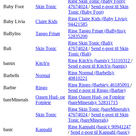
Ring Skin Tonic (Baby Foot):
Baby Foot
Skin Tonic
47674024
/
Send e-post
til Skin
Tonic (Baby Foot)
Ring Claire Kids (Baby Livia):
Baby Livia
Claire Kids
94421585
Ring Tango Frisør (BaByliss):
BaByliss
Tango Frisør
52835200
Ring Skin Tonic (Bali):
Bali
Skin Tonic
47674024
/
Send e-post
til Skin
Tonic (Bali)
Ring Kitch'n (bamix):
51110312
/
bamix
Kitch'n
Send e-post
til Kitch'n (bamix)
Ring Normal (Barbells):
Barbells
Normal
40810221
Ring Ringo (Barbie):
46185091
/
Barbie
Ringo
Send e-post
til Ringo (Barbie)
Oasen Hud- og
Ring Oasen Hud- og Fotpleie
bareMinerals
Fotpleie
(bareMinerals):
52831715
Ring Skin Tonic (bareMinerals):
Skin Tonic
47674024
/
Send e-post
til Skin
Tonic (bareMinerals)
Ring Kappahl (basic):
90941247
basic
Kappahl
/
Send e-post
til Kappahl (basic)