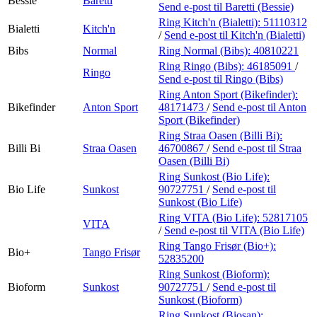
Bessie
Baretti
Send e-post
til Baretti (Bessie)
Ring Kitch'n (Bialetti):
51110312
Bialetti
Kitch'n
/
Send e-post
til Kitch'n (Bialetti)
Bibs
Normal
Ring Normal (Bibs):
40810221
Ring Ringo (Bibs):
46185091
/
Ringo
Send e-post
til Ringo (Bibs)
Ring Anton Sport (Bikefinder):
Bikefinder
Anton Sport
48171473
/
Send e-post
til Anton
Sport (Bikefinder)
Ring Straa Oasen (Billi Bi):
Billi Bi
Straa Oasen
46700867
/
Send e-post
til Straa
Oasen (Billi Bi)
Ring Sunkost (Bio Life):
Bio Life
Sunkost
90727751
/
Send e-post
til
Sunkost (Bio Life)
Ring VITA (Bio Life):
52817105
VITA
/
Send e-post
til VITA (Bio Life)
Ring Tango Frisør (Bio+):
Bio+
Tango Frisør
52835200
Ring Sunkost (Bioform):
Bioform
Sunkost
90727751
/
Send e-post
til
Sunkost (Bioform)
Ring Sunkost (Biosan):