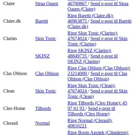
Claire
Straa Oasen
46700867
/
Send e-post
til Straa
Oasen (Claire)
Ring Baretti (Claire.dk):
Claire.dk
Baretti
46963875
/
Send e-post
til Baretti
(Claire.dk)
Ring Skin Tonic (Clarins):
Clarins
Skin Tonic
47674024
/
Send e-post
til Skin
Tonic (Clarins)
Ring SKINZ (Clarins):
SKINZ
48849735
/
Send e-post
til
SKINZ (Clarins)
Ring Clas Ohlson (Clas Ohlson):
Clas Ohlson
Clas Ohlson
23214000
/
Send e-post
til Clas
Ohlson (Clas Ohlson)
Ring Skin Tonic (Clean):
Clean
Skin Tonic
47674024
/
Send e-post
til Skin
Tonic (Clean)
Ring Tilbords (Cleo Home):
45
Cleo Home
Tilbords
97 61 93
/
Send e-post
til
Tilbords (Cleo Home)
Ring Normal (Clerasil):
Clerasil
Normal
40810221
Ring Boots Apotek (Cliniderm):