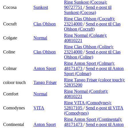
Ring Sunkost (Cocosa):
Cocosa
Sunkost
90727751
/
Send e-post
til
Sunkost (Cocosa)
Ring Clas Ohlson (Cocraft):
Cocraft
Clas Ohlson
23214000
/
Send e-post
til Clas
Ohlson (Cocraft)
Ring Normal (Colgate):
Colgate
Normal
40810221
Ring Clas Ohlson (Coline):
Coline
Clas Ohlson
23214000
/
Send e-post
til Clas
Ohlson (Coline)
Ring Anton Sport (Colmar):
Colmar
Anton Sport
48171473
/
Send e-post
til Anton
Sport (Colmar)
Ring Tango Frisør (coloor touch):
coloor touch
Tango Frisør
52835200
Ring Normal (Comfort):
Comfort
Normal
40810221
Ring VITA (Comodynes):
Comodynes
VITA
52817105
/
Send e-post
til VITA
(Comodynes)
Ring Anton Sport (Continental):
Continental
Anton Sport
48171473
/
Send e-post
til Anton