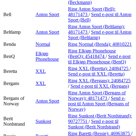
(Beckmann)
Ring Anton Sport (Bell):
Bell
Anton Sport
48171473
/
Send e-post
til Anton
Sport (Bell)
Ring Anton Sport (Beltlamp):
Beltlamp
Anton Sport
48171473
/
Send e-post
til Anton
Sport (Beltlamp)
Benda
Normal
Ring Normal (Benda):
40810221
Ring Elkjøp Phonehouse
Elkjøp
BenQ
(BenQ):
45418474
/
Send e-post
Phonehouse
til Elkjøp Phonehouse (BenQ)
Ring XXL (Beretta):
24084725
/
Beretta
XXL
Send e-post
til XXL (Beretta)
Ring XXL (Bergans):
24084725
Bergans
XXL
/
Send e-post
til XXL (Bergans)
Ring Anton Sport (Bergans of
Bergans of
Norway):
48171473
/
Send e-
Anton Sport
Norway
post
til Anton Sport (Bergans of
Norway)
Ring Sunkost (Berit Nordstrand):
Berit
Sunkost
90727751
/
Send e-post
til
Nordstrand
Sunkost (Berit Nordstrand)
Ring Baretti (Bessie):
46963875
/