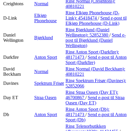
Ring Normal (Creightons):
Creightons
Normal
40810221
Ring Elkjøp Phonehouse (D-
Elkjøp
D-Link
Link):
45418474
/
Send e-post
til
Phonehouse
Elkjøp Phonehouse (D-Link)
Ring Bjørklund (Daniel
Daniel
Wellington):
52852380
/
Send e-
Bjørklund
Wellington
post
til Bjørklund (Daniel
Wellington)
Ring Anton Sport (Darkfire):
Darkfire
Anton Sport
48171473
/
Send e-post
til Anton
Sport (Darkfire)
David
Ring Normal (David Beckham):
Normal
Beckham
40810221
Ring Spektrum Frisør (Davines):
Davines
Spektrum Frisør
52852066
Ring Straa Oasen (Day ET):
Day ET
Straa Oasen
46700867
/
Send e-post
til Straa
Oasen (Day ET)
Ring Anton Sport (Db):
Db
Anton Sport
48171473
/
Send e-post
til Anton
Sport (Db)
Ring Telenorbutikken