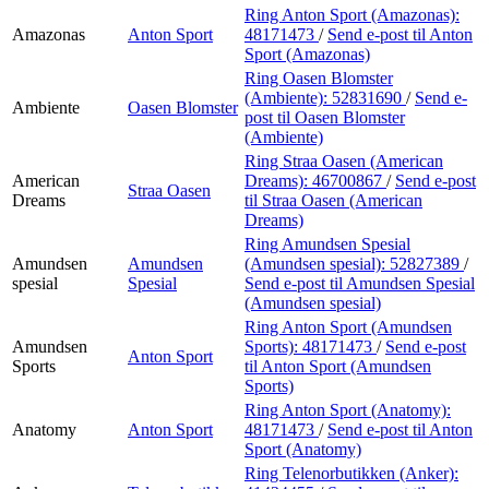
Ring Anton Sport (Amazonas):
Amazonas
Anton Sport
48171473
/
Send e-post
til Anton
Sport (Amazonas)
Ring Oasen Blomster
(Ambiente):
52831690
/
Send e-
Ambiente
Oasen Blomster
post
til Oasen Blomster
(Ambiente)
Ring Straa Oasen (American
American
Dreams):
46700867
/
Send e-post
Straa Oasen
Dreams
til Straa Oasen (American
Dreams)
Ring Amundsen Spesial
Amundsen
Amundsen
(Amundsen spesial):
52827389
/
spesial
Spesial
Send e-post
til Amundsen Spesial
(Amundsen spesial)
Ring Anton Sport (Amundsen
Amundsen
Sports):
48171473
/
Send e-post
Anton Sport
Sports
til Anton Sport (Amundsen
Sports)
Ring Anton Sport (Anatomy):
Anatomy
Anton Sport
48171473
/
Send e-post
til Anton
Sport (Anatomy)
Ring Telenorbutikken (Anker):