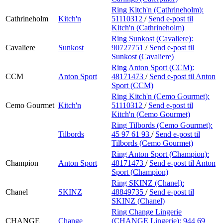
Ring Kitch'n (Cathrineholm):
Cathrineholm
Kitch'n
51110312
/
Send e-post
til
Kitch'n (Cathrineholm)
Ring Sunkost (Cavaliere):
Cavaliere
Sunkost
90727751
/
Send e-post
til
Sunkost (Cavaliere)
Ring Anton Sport (CCM):
CCM
Anton Sport
48171473
/
Send e-post
til Anton
Sport (CCM)
Ring Kitch'n (Cemo Gourmet):
Cemo Gourmet
Kitch'n
51110312
/
Send e-post
til
Kitch'n (Cemo Gourmet)
Ring Tilbords (Cemo Gourmet):
Tilbords
45 97 61 93
/
Send e-post
til
Tilbords (Cemo Gourmet)
Ring Anton Sport (Champion):
Champion
Anton Sport
48171473
/
Send e-post
til Anton
Sport (Champion)
Ring SKINZ (Chanel):
Chanel
SKINZ
48849735
/
Send e-post
til
SKINZ (Chanel)
Ring Change Lingerie
CHANGE
Change
(CHANGE Lingerie):
944 69