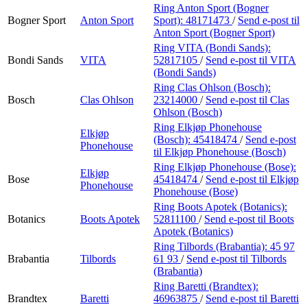
Ring Anton Sport (Bogner
Bogner Sport
Anton Sport
Sport):
48171473
/
Send e-post
til
Anton Sport (Bogner Sport)
Ring VITA (Bondi Sands):
Bondi Sands
VITA
52817105
/
Send e-post
til VITA
(Bondi Sands)
Ring Clas Ohlson (Bosch):
Bosch
Clas Ohlson
23214000
/
Send e-post
til Clas
Ohlson (Bosch)
Ring Elkjøp Phonehouse
Elkjøp
(Bosch):
45418474
/
Send e-post
Phonehouse
til Elkjøp Phonehouse (Bosch)
Ring Elkjøp Phonehouse (Bose):
Elkjøp
Bose
45418474
/
Send e-post
til Elkjøp
Phonehouse
Phonehouse (Bose)
Ring Boots Apotek (Botanics):
Botanics
Boots Apotek
52811100
/
Send e-post
til Boots
Apotek (Botanics)
Ring Tilbords (Brabantia):
45 97
Brabantia
Tilbords
61 93
/
Send e-post
til Tilbords
(Brabantia)
Ring Baretti (Brandtex):
Brandtex
Baretti
46963875
/
Send e-post
til Baretti