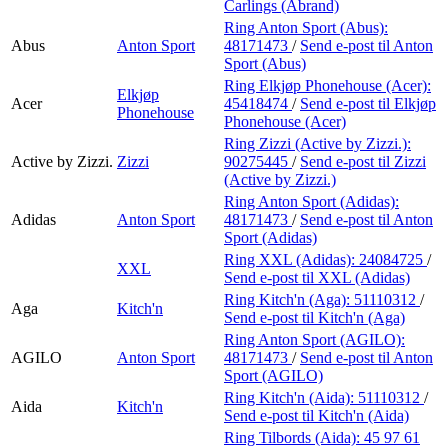
Carlings (Abrand)
Ring Anton Sport (Abus):
Abus
Anton Sport
48171473
/
Send e-post
til Anton
Sport (Abus)
Ring Elkjøp Phonehouse (Acer):
Elkjøp
Acer
45418474
/
Send e-post
til Elkjøp
Phonehouse
Phonehouse (Acer)
Ring Zizzi (Active by Zizzi.):
Active by Zizzi.
Zizzi
90275445
/
Send e-post
til Zizzi
(Active by Zizzi.)
Ring Anton Sport (Adidas):
Adidas
Anton Sport
48171473
/
Send e-post
til Anton
Sport (Adidas)
Ring XXL (Adidas):
24084725
/
XXL
Send e-post
til XXL (Adidas)
Ring Kitch'n (Aga):
51110312
/
Aga
Kitch'n
Send e-post
til Kitch'n (Aga)
Ring Anton Sport (AGILO):
AGILO
Anton Sport
48171473
/
Send e-post
til Anton
Sport (AGILO)
Ring Kitch'n (Aida):
51110312
/
Aida
Kitch'n
Send e-post
til Kitch'n (Aida)
Ring Tilbords (Aida):
45 97 61