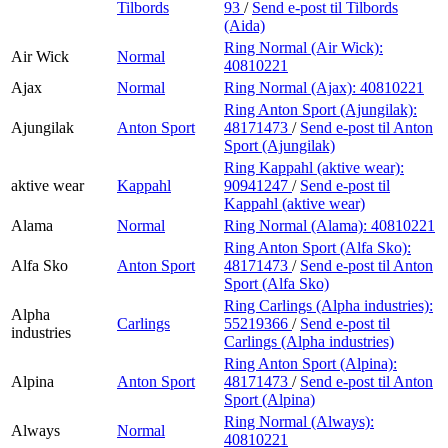
Tilbords
93
/
Send e-post
til Tilbords
(Aida)
Ring Normal (Air Wick):
Air Wick
Normal
40810221
Ajax
Normal
Ring Normal (Ajax):
40810221
Ring Anton Sport (Ajungilak):
Ajungilak
Anton Sport
48171473
/
Send e-post
til Anton
Sport (Ajungilak)
Ring Kappahl (aktive wear):
aktive wear
Kappahl
90941247
/
Send e-post
til
Kappahl (aktive wear)
Alama
Normal
Ring Normal (Alama):
40810221
Ring Anton Sport (Alfa Sko):
Alfa Sko
Anton Sport
48171473
/
Send e-post
til Anton
Sport (Alfa Sko)
Ring Carlings (Alpha industries):
Alpha
Carlings
55219366
/
Send e-post
til
industries
Carlings (Alpha industries)
Ring Anton Sport (Alpina):
Alpina
Anton Sport
48171473
/
Send e-post
til Anton
Sport (Alpina)
Ring Normal (Always):
Always
Normal
40810221