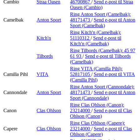
Cambio
Straa Oasen
46700867
/
Send e-post
til Straa
Oasen (Cambio)
Ring Anton Sport (Camelbak):
Camelbak
Anton Sport
48171473
/
Send e-post
til Anton
Sport (Camelbak)
Ring Kitch'n (Camelbak):
Kitch'n
51110312
/
Send e-post
til
Kitch'n (Camelbak)
Ring Tilbords (Camelbak):
45 97
Tilbords
61 93
/
Send e-post
til Tilbords
(Camelbak)
Ring VITA (Camilla Pihl):
Camilla Pihl
VITA
52817105
/
Send e-post
til VITA
(Camilla Pihl)
Ring Anton Sport (Cannondale):
Cannondale
Anton Sport
48171473
/
Send e-post
til Anton
Sport (Cannondale)
Ring Clas Ohlson (Canon):
Canon
Clas Ohlson
23214000
/
Send e-post
til Clas
Ohlson (Canon)
Ring Clas Ohlson (Capere):
Capere
Clas Ohlson
23214000
/
Send e-post
til Clas
Ohlson (Capere)