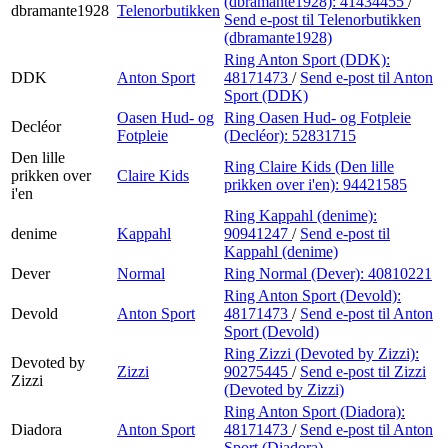
(dbramante1928):
41434455
/
dbramante1928
Telenorbutikken
Send e-post
til Telenorbutikken
(dbramante1928)
Ring Anton Sport (DDK):
DDK
Anton Sport
48171473
/
Send e-post
til Anton
Sport (DDK)
Oasen Hud- og
Ring Oasen Hud- og Fotpleie
Decléor
Fotpleie
(Decléor):
52831715
Den lille
Ring Claire Kids (Den lille
prikken over
Claire Kids
prikken over i'en):
94421585
i'en
Ring Kappahl (denime):
denime
Kappahl
90941247
/
Send e-post
til
Kappahl (denime)
Dever
Normal
Ring Normal (Dever):
40810221
Ring Anton Sport (Devold):
Devold
Anton Sport
48171473
/
Send e-post
til Anton
Sport (Devold)
Ring Zizzi (Devoted by Zizzi):
Devoted by
Zizzi
90275445
/
Send e-post
til Zizzi
Zizzi
(Devoted by Zizzi)
Ring Anton Sport (Diadora):
Diadora
Anton Sport
48171473
/
Send e-post
til Anton
Sport (Diadora)