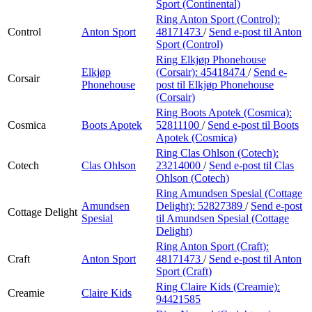
Sport (Continental)
Ring Anton Sport (Control):
Control
Anton Sport
48171473
/
Send e-post
til Anton
Sport (Control)
Ring Elkjøp Phonehouse
Elkjøp
(Corsair):
45418474
/
Send e-
Corsair
Phonehouse
post
til Elkjøp Phonehouse
(Corsair)
Ring Boots Apotek (Cosmica):
Cosmica
Boots Apotek
52811100
/
Send e-post
til Boots
Apotek (Cosmica)
Ring Clas Ohlson (Cotech):
Cotech
Clas Ohlson
23214000
/
Send e-post
til Clas
Ohlson (Cotech)
Ring Amundsen Spesial (Cottage
Amundsen
Delight):
52827389
/
Send e-post
Cottage Delight
Spesial
til Amundsen Spesial (Cottage
Delight)
Ring Anton Sport (Craft):
Craft
Anton Sport
48171473
/
Send e-post
til Anton
Sport (Craft)
Ring Claire Kids (Creamie):
Creamie
Claire Kids
94421585