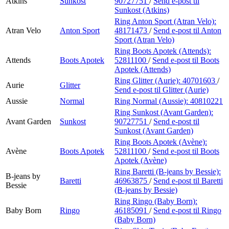
Atkins
Sunkost
90727751
/
Send e-post
til
Sunkost (Atkins)
Ring Anton Sport (Atran Velo):
Atran Velo
Anton Sport
48171473
/
Send e-post
til Anton
Sport (Atran Velo)
Ring Boots Apotek (Attends):
Attends
Boots Apotek
52811100
/
Send e-post
til Boots
Apotek (Attends)
Ring Glitter (Aurie):
40701603
/
Aurie
Glitter
Send e-post
til Glitter (Aurie)
Aussie
Normal
Ring Normal (Aussie):
40810221
Ring Sunkost (Avant Garden):
Avant Garden
Sunkost
90727751
/
Send e-post
til
Sunkost (Avant Garden)
Ring Boots Apotek (Avène):
Avène
Boots Apotek
52811100
/
Send e-post
til Boots
Apotek (Avène)
Ring Baretti (B-jeans by Bessie):
B-jeans by
Baretti
46963875
/
Send e-post
til Baretti
Bessie
(B-jeans by Bessie)
Ring Ringo (Baby Born):
Baby Born
Ringo
46185091
/
Send e-post
til Ringo
(Baby Born)