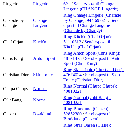
Lingerie
Lingerie
621
/
Send e-post
til Change
Lingerie (CHANGE Lingerie)
Ring Change Lingerie (Charade
Charade by
Change
by Change):
944 69 621
/
Send
Change
Lingerie
e-post
til Change Lingerie
(Charade by Change)
Ring Kitch'n (Chef Ørjan):
Chef Ørjan
Kitch'n
51110312
/
Send e-post
til
Kitch'n (Chef Ørjan)
Ring Anton Sport (Chris King):
Chris King
Anton Sport
48171473
/
Send e-post
til Anton
Sport (Chris King)
Ring Skin Tonic (Christian Dior):
Christian Dior
Skin Tonic
47674024
/
Send e-post
til Skin
Tonic (Christian Dior)
Ring Normal (Chupa Chups):
Chupa Chups
Normal
40810221
Ring Normal (Cilit Bang):
Cilit Bang
Normal
40810221
Ring Bjørklund (Citizen):
Citizen
Bjørklund
52852380
/
Send e-post
til
Bjørklund (Citizen)
Ring Straa Oasen (Claire):