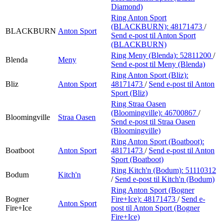
Diamond)
Ring Anton Sport
(BLACKBURN):
48171473
/
BLACKBURN
Anton Sport
Send e-post
til Anton Sport
(BLACKBURN)
Ring Meny (Blenda):
52811200
/
Blenda
Meny
Send e-post
til Meny (Blenda)
Ring Anton Sport (Bliz):
Bliz
Anton Sport
48171473
/
Send e-post
til Anton
Sport (Bliz)
Ring Straa Oasen
(Bloomingville):
46700867
/
Bloomingville
Straa Oasen
Send e-post
til Straa Oasen
(Bloomingville)
Ring Anton Sport (Boatboot):
Boatboot
Anton Sport
48171473
/
Send e-post
til Anton
Sport (Boatboot)
Ring Kitch'n (Bodum):
51110312
Bodum
Kitch'n
/
Send e-post
til Kitch'n (Bodum)
Ring Anton Sport (Bogner
Bogner
Fire+Ice):
48171473
/
Send e-
Anton Sport
Fire+Ice
post
til Anton Sport (Bogner
Fire+Ice)