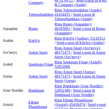
69 52 09 21
/
Send e-post
til Kjell
Company
& Company (Apple)
Ring Telenorbutikken (Apple):
Telenorbutikken
41434455
/
Send e-post
til
Telenorbutikken (Apple)
Ring Ringo (Aquaplay):
Aquaplay
Ringo
46185091
/
Send e-post
til Ringo
(Aquaplay)
Ring Kitch'n (Arabia):
51110312
Arabia
Kitch'n
/
Send e-post
til Kitch'n (Arabia)
Ring Anton Sport (Arc'teryx):
Arc'teryx
Anton Sport
48171473
/
Send e-post
til Anton
Sport (Arc'teryx)
Ring Spektrum Frisør (Ardell):
Ardell
Spektrum Frisør
52852066
Ring Anton Sport (Arena):
Arena
Anton Sport
48171473
/
Send e-post
til Anton
Sport (Arena)
Ring Bjørklund (Arne Nordlie):
Arne Nordlie
Bjørklund
52852380
/
Send e-post
til
Bjørklund (Arne Nordlie)
Ring Elkjøp Phonehouse
Elkjøp
Arozzi
(Arozzi):
45418474
/
Send e-post
Phonehouse
til Elkjøp Phonehouse (Arozzi)