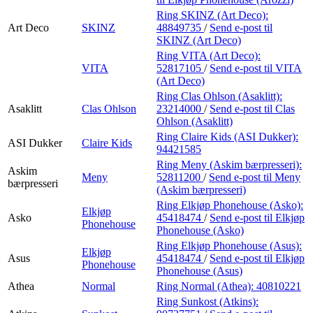
Ring SKINZ (Art Deco):
Art Deco
SKINZ
48849735
/
Send e-post
til
SKINZ (Art Deco)
Ring VITA (Art Deco):
VITA
52817105
/
Send e-post
til VITA
(Art Deco)
Ring Clas Ohlson (Asaklitt):
Asaklitt
Clas Ohlson
23214000
/
Send e-post
til Clas
Ohlson (Asaklitt)
Ring Claire Kids (ASI Dukker):
ASI Dukker
Claire Kids
94421585
Ring Meny (Askim bærpresseri):
Askim
Meny
52811200
/
Send e-post
til Meny
bærpresseri
(Askim bærpresseri)
Ring Elkjøp Phonehouse (Asko):
Elkjøp
Asko
45418474
/
Send e-post
til Elkjøp
Phonehouse
Phonehouse (Asko)
Ring Elkjøp Phonehouse (Asus):
Elkjøp
Asus
45418474
/
Send e-post
til Elkjøp
Phonehouse
Phonehouse (Asus)
Athea
Normal
Ring Normal (Athea):
40810221
Ring Sunkost (Atkins):