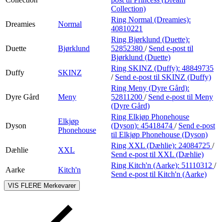
Collection)
Ring Normal (Dreamies):
Dreamies
Normal
40810221
Ring Bjørklund (Duette):
Duette
Bjørklund
52852380
/
Send e-post
til
Bjørklund (Duette)
Ring SKINZ (Duffy):
48849735
Duffy
SKINZ
/
Send e-post
til SKINZ (Duffy)
Ring Meny (Dyre Gård):
Dyre Gård
Meny
52811200
/
Send e-post
til Meny
(Dyre Gård)
Ring Elkjøp Phonehouse
Elkjøp
Dyson
(Dyson):
45418474
/
Send e-post
Phonehouse
til Elkjøp Phonehouse (Dyson)
Ring XXL (Dæhlie):
24084725
/
Dæhlie
XXL
Send e-post
til XXL (Dæhlie)
Ring Kitch'n (Aarke):
51110312
/
Aarke
Kitch'n
Send e-post
til Kitch'n (Aarke)
VIS FLERE
Merkevarer