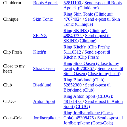
Cliniderm
Boots Apotek
52811100
/
Send e-post
til Boots
Apotek (Cliniderm)
Ring Skin Tonic (Clinique):
Clinique
Skin Tonic
47674024
/
Send e-post
til Skin
Tonic (Clinique)
Ring SKINZ (Clinique):
SKINZ
48849735
/
Send e-post
til
SKINZ (Clinique)
Ring Kitch'n (Clip Fresh):
Clip Fresh
Kitch'n
51110312
/
Send e-post
til
Kitch'n (Clip Fresh)
Ring Straa Oasen (Close to my
Close to my
Straa Oasen
heart):
46700867
/
Send e-post
til
heart
Straa Oasen (Close to my heart)
Ring Bjørklund (Club):
Club
Bjørklund
52852380
/
Send e-post
til
Bjørklund (Club)
Ring Anton Sport (CLUG):
CLUG
Anton Sport
48171473
/
Send e-post
til Anton
Sport (CLUG)
Ring Jordbærpikene (Coca-
Coca-Cola
Jordbærpikene
Cola):
45398475
/
Send e-post
til
Jordbærpikene (Coca-Cola)