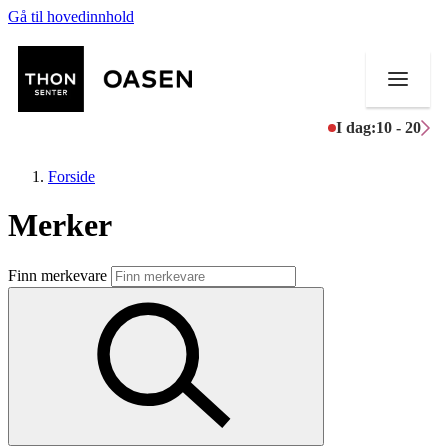
Gå til hovedinnhold
I dag:
10 - 20
Forside
Merker
Butikker
Finn merkevare
Mat og drikke
Helse
Aktiviteter
Tilbud