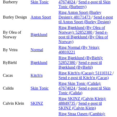
Burberry
Skin Tonic
47674024
/
Send e-post
til Skin
Tonic (Burberry)
Ring Anton Sport (Burley
Burley Design
Anton Sport
Design):
48171473
/
Send e-post
til Anton Sport (Burley Design)
Ring Bjørklund (By Olea of
By Olea of
Norway):
52852380
/
Send e-
Bjørklund
Norway
post
til Bjørklund (By Olea of
Norway)
Ring Normal (By Veira):
By Veira
Normal
40810221
Ring Bjørklund (ByBiehl):
ByBiehl
Bjørklund
52852380
/
Send e-post
til
Bjørklund (ByBiehl)
Ring Kitch'n (Cacas):
51110312
/
Cacas
Kitch'n
Send e-post
til Kitch'n (Cacas)
Ring Skin Tonic (Calida):
Calida
Skin Tonic
47674024
/
Send e-post
til Skin
Tonic (Calida)
Ring SKINZ (Calvin Klein):
Calvin Klein
SKINZ
48849735
/
Send e-post
til
SKINZ (Calvin Klein)
Ring Straa Oasen (Cambio):