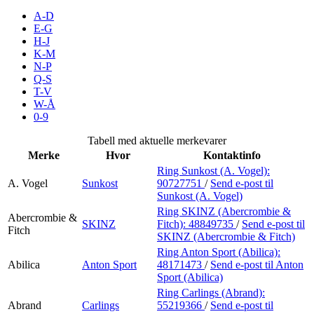
Inspirasjon
A-D
E-G
H-J
K-M
N-P
Søk
Q-S
T-V
W-Å
0-9
Åpningstider
Tabell med aktuelle merkevarer
Merke
Hvor
Kontaktinfo
Praktisk informasjon
Ring Sunkost (A. Vogel):
A. Vogel
Sunkost
90727751
/
Send e-post
til
Ledige stillinger
Sunkost (A. Vogel)
Magasin
Ring SKINZ (Abercrombie &
Abercrombie &
SKINZ
Fitch):
48849735
/
Send e-post
til
Fitch
SKINZ (Abercrombie & Fitch)
Gavekort
Ring Anton Sport (Abilica):
Finn frem
Abilica
Anton Sport
48171473
/
Send e-post
til Anton
Sport (Abilica)
Kundeklubb
Ring Carlings (Abrand):
Abrand
Carlings
55219366
/
Send e-post
til