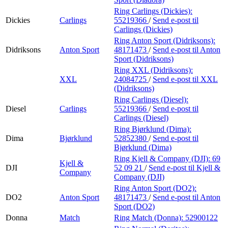
Ring Carlings (Dickies):
Dickies
Carlings
55219366
/
Send e-post
til
Carlings (Dickies)
Ring Anton Sport (Didriksons):
Didriksons
Anton Sport
48171473
/
Send e-post
til Anton
Sport (Didriksons)
Ring XXL (Didriksons):
XXL
24084725
/
Send e-post
til XXL
(Didriksons)
Ring Carlings (Diesel):
Diesel
Carlings
55219366
/
Send e-post
til
Carlings (Diesel)
Ring Bjørklund (Dima):
Dima
Bjørklund
52852380
/
Send e-post
til
Bjørklund (Dima)
Ring Kjell & Company (DJI):
69
Kjell &
DJI
52 09 21
/
Send e-post
til Kjell &
Company
Company (DJI)
Ring Anton Sport (DO2):
DO2
Anton Sport
48171473
/
Send e-post
til Anton
Sport (DO2)
Donna
Match
Ring Match (Donna):
52900122