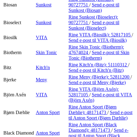
Biosan
Sunkost
90727751
/
Send e-post
til
Sunkost (Biosan)
Ring Sunkost (Bioselect):
Bioselect
Sunkost
90727751
/
Send e-post
til
Sunkost (Bioselect)
Ring VITA (Biosilk):
52817105
/
Biosilk
VITA
Send e-post
til VITA (Biosilk)
Ring Skin Tonic (Biotherm):
Biotherm
Skin Tonic
47674024
/
Send e-post
til Skin
Tonic (Biotherm)
Ring Kitch'n (Bitz):
51110312
/
Bitz
Kitch'n
Send e-post
til Kitch'n (Bitz)
Ring Meny (Bjerke):
52811200
/
Bjerke
Meny
Send e-post
til Meny (Bjerke)
Ring VITA (Björn Axén):
Björn Axén
VITA
52817105
/
Send e-post
til VITA
(Björn Axén)
Ring Anton Sport (Bjørn
Bjørn Dæhlie
Anton Sport
Dæhlie):
48171473
/
Send e-post
til Anton Sport (Bjørn Dæhlie)
Ring Anton Sport (Black
Diamond):
48171473
/
Send e-
Black Diamond
Anton Sport
post
til Anton Sport (Black