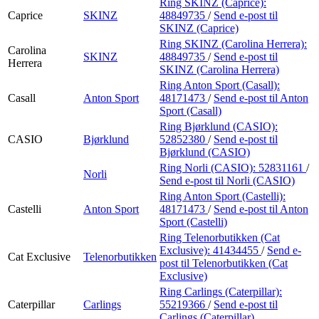
Ring SKINZ (Caprice):
Caprice
SKINZ
48849735
/
Send e-post
til
SKINZ (Caprice)
Ring SKINZ (Carolina Herrera):
Carolina
SKINZ
48849735
/
Send e-post
til
Herrera
SKINZ (Carolina Herrera)
Ring Anton Sport (Casall):
Casall
Anton Sport
48171473
/
Send e-post
til Anton
Sport (Casall)
Ring Bjørklund (CASIO):
CASIO
Bjørklund
52852380
/
Send e-post
til
Bjørklund (CASIO)
Ring Norli (CASIO):
52831161
/
Norli
Send e-post
til Norli (CASIO)
Ring Anton Sport (Castelli):
Castelli
Anton Sport
48171473
/
Send e-post
til Anton
Sport (Castelli)
Ring Telenorbutikken (Cat
Exclusive):
41434455
/
Send e-
Cat Exclusive
Telenorbutikken
post
til Telenorbutikken (Cat
Exclusive)
Ring Carlings (Caterpillar):
Caterpillar
Carlings
55219366
/
Send e-post
til
Carlings (Caterpillar)