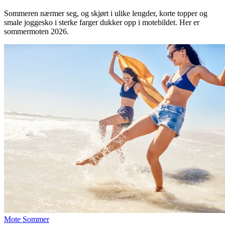
Inspirasjon
Sommeren nærmer seg, og skjørt i ulike lengder, korte topper og
smale joggesko i sterke farger dukker opp i motebildet. Her er
sommermoten 2026.
Søk
Åpningstider
Praktisk informasjon
Ledige stillinger
Magasin
Gavekort
Finn frem
Mote
Sommer