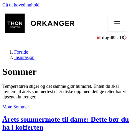
Gå til hovedinnhold
I dag:
09 - 18
Forside
Inspirasjon
Sommer
Butikker
Temperaturen stiger og det samme gjør humøret. Enten du skal
Mat og drikke
invitere til årets sommerfest eller diske opp med deilige retter har vi
tipsene du trenger.
Helse
Mote
Sommer
Aktiviteter
Årets sommermote til dame: Dette bør du
ha i kofferten
Tilbud