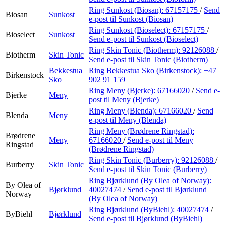
Ring Sunkost (Biosan):
67157175
/
Send
Biosan
Sunkost
e-post
til Sunkost (Biosan)
Ring Sunkost (Bioselect):
67157175
/
Bioselect
Sunkost
Send e-post
til Sunkost (Bioselect)
Ring Skin Tonic (Biotherm):
92126088
/
Biotherm
Skin Tonic
Send e-post
til Skin Tonic (Biotherm)
Bekkestua
Ring Bekkestua Sko (Birkenstock):
+47
Birkenstock
Sko
902 91 159
Ring Meny (Bjerke):
67166020
/
Send e-
Bjerke
Meny
post
til Meny (Bjerke)
Ring Meny (Blenda):
67166020
/
Send
Blenda
Meny
e-post
til Meny (Blenda)
Ring Meny (Brødrene Ringstad):
Brødrene
Meny
67166020
/
Send e-post
til Meny
Ringstad
(Brødrene Ringstad)
Ring Skin Tonic (Burberry):
92126088
/
Burberry
Skin Tonic
Send e-post
til Skin Tonic (Burberry)
Ring Bjørklund (By Olea of Norway):
By Olea of
Bjørklund
40027474
/
Send e-post
til Bjørklund
Norway
(By Olea of Norway)
Ring Bjørklund (ByBiehl):
40027474
/
ByBiehl
Bjørklund
Send e-post
til Bjørklund (ByBiehl)