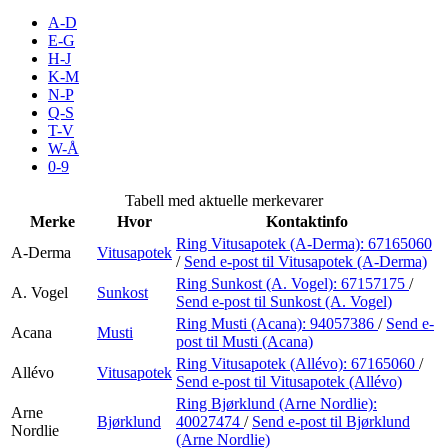
Inspirasjon
A-D
E-G
H-J
K-M
N-P
Søk
Q-S
T-V
W-Å
0-9
Åpningstider
Tabell med aktuelle merkevarer
Merke
Hvor
Kontaktinfo
Praktisk informasjon
Ring Vitusapotek (A-Derma):
67165060
A-Derma
Vitusapotek
/
Send e-post
til Vitusapotek (A-Derma)
Ledige stillinger
Ring Sunkost (A. Vogel):
67157175
/
A. Vogel
Sunkost
Magasin
Send e-post
til Sunkost (A. Vogel)
Ring Musti (Acana):
94057386
/
Send e-
Acana
Musti
Gavekort
post
til Musti (Acana)
Ring Vitusapotek (Allévo):
67165060
/
Allévo
Vitusapotek
Finn frem
Send e-post
til Vitusapotek (Allévo)
Ring Bjørklund (Arne Nordlie):
Min Shopping-app
Arne
Bjørklund
40027474
/
Send e-post
til Bjørklund
Nordlie
(Arne Nordlie)