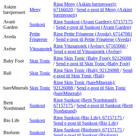
Kundeklubb
Ring Meny (Askim bærpresseri):
Askim
Meny
67166020
/
Send e-post
til Meny (Askim
Kundeklubb
bærpresseri
bærpresseri)
Avant
Ring Sunkost (Avant Garden):
67157175
Sunkost
Garden
/
Send e-post
til Sunkost (Avant Garden)
Petite
Ring Petite Frisørene (Aveda):
67147081
Aveda
Frisørene
/
Send e-post
til Petite Frisørene (Aveda)
Ring Vitusapotek (Avène):
67165060
/
Avène
Vitusapotek
Send e-post
til Vitusapotek (Avène)
Ring Skin Tonic (Baby Foot):
92126088
Baby Foot
Skin Tonic
/
Send e-post
til Skin Tonic (Baby Foot)
Ring Skin Tonic (Bali):
92126088
/
Send
Bali
Skin Tonic
e-post
til Skin Tonic (Bali)
Ring Skin Tonic (bareMinerals):
bareMinerals
Skin Tonic
92126088
/
Send e-post
til Skin Tonic
(bareMinerals)
Ring Sunkost (Berit Nordstrand):
Berit
Sunkost
67157175
/
Send e-post
til Sunkost (Berit
Nordstrand
Nordstrand)
Ring Sunkost (Bio Life):
67157175
/
Bio Life
Sunkost
Send e-post
til Sunkost (Bio Life)
Ring Sunkost (Bioform):
67157175
/
Bioform
Sunkost
Send e-post
til Sunkost (Bioform)