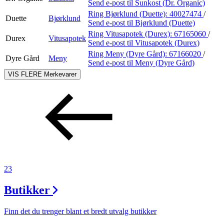
Send e-post
til Sunkost (Dr. Organic)
Ring Bjørklund (Duette):
40027474
/
Duette
Bjørklund
Send e-post
til Bjørklund (Duette)
Ring Vitusapotek (Durex):
67165060
/
Durex
Vitusapotek
Send e-post
til Vitusapotek (Durex)
Ring Meny (Dyre Gård):
67166020
/
Dyre Gård
Meny
Send e-post
til Meny (Dyre Gård)
VIS FLERE
Merkevarer
23
Butikker
Finn det du trenger blant et bredt utvalg butikker