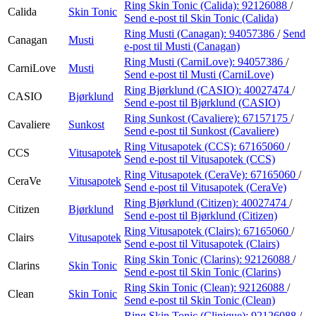
Ring Skin Tonic (Calida):
92126088
/
Calida
Skin Tonic
Send e-post
til Skin Tonic (Calida)
Ring Musti (Canagan):
94057386
/
Send
Canagan
Musti
e-post
til Musti (Canagan)
Ring Musti (CarniLove):
94057386
/
CarniLove
Musti
Send e-post
til Musti (CarniLove)
Ring Bjørklund (CASIO):
40027474
/
CASIO
Bjørklund
Send e-post
til Bjørklund (CASIO)
Ring Sunkost (Cavaliere):
67157175
/
Cavaliere
Sunkost
Send e-post
til Sunkost (Cavaliere)
Ring Vitusapotek (CCS):
67165060
/
CCS
Vitusapotek
Send e-post
til Vitusapotek (CCS)
Ring Vitusapotek (CeraVe):
67165060
/
CeraVe
Vitusapotek
Send e-post
til Vitusapotek (CeraVe)
Ring Bjørklund (Citizen):
40027474
/
Citizen
Bjørklund
Send e-post
til Bjørklund (Citizen)
Ring Vitusapotek (Clairs):
67165060
/
Clairs
Vitusapotek
Send e-post
til Vitusapotek (Clairs)
Ring Skin Tonic (Clarins):
92126088
/
Clarins
Skin Tonic
Send e-post
til Skin Tonic (Clarins)
Ring Skin Tonic (Clean):
92126088
/
Clean
Skin Tonic
Send e-post
til Skin Tonic (Clean)
Ring Skin Tonic (Clinique):
92126088
/