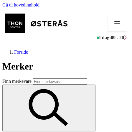
Gå til hovedinnhold
I dag:
09 - 20
Forside
Merker
Butikker
Finn merkevare
Helse
Aktiviteter
Tilbud
Kundeklubb