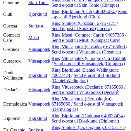
Clinique
Skin Tonic
Send e-post
til Skin Tonic (Clinique)
Ring Bjørklund (Club):
40027474
/
Send
Club
Bjørklund
e-post
til Bjørklund (Club)
Ring Sunkost (Cocosa):
67157175
/
Cocosa
Sunkost
Send e-post
til Sunkost (Cocosa)
Compact
Ring Musti (Compact Care):
94057386
/
Musti
Care
Send e-post
til Musti (Compact Care)
Ring Vitusapotek (Cosmica):
67165060
/
Cosmica
Vitusapotek
Send e-post
til Vitusapotek (Cosmica)
Ring Vitusapotek (Curaprox):
67165060
Curaprox
Vitusapotek
/
Send e-post
til Vitusapotek (Curaprox)
Ring Bjørklund (Daniel Wellington):
Daniel
Bjørklund
40027474
/
Send e-post
til Bjørklund
Wellington
(Daniel Wellington)
Ring Vitusapotek (Declaré):
67165060
/
Declaré
Vitusapotek
Send e-post
til Vitusapotek (Declaré)
Ring Vitusapotek (Dermalogica):
Dermalogica
Vitusapotek
67165060
/
Send e-post
til Vitusapotek
(Dermalogica)
Ring Bjørklund (Diplomat):
40027474
/
Diplomat
Bjørklund
Send e-post
til Bjørklund (Diplomat)
Ring Sunkost (Dr. Organic):
67157175
/
Dr. Organic
Sunkost