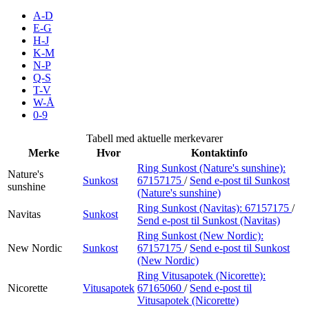
Inspirasjon
A-D
E-G
H-J
K-M
N-P
Søk
Q-S
T-V
W-Å
0-9
Åpningstider
Tabell med aktuelle merkevarer
Merke
Hvor
Kontaktinfo
Praktisk informasjon
Ring Sunkost (Nature's sunshine):
Nature's
Sunkost
67157175
/
Send e-post
til Sunkost
Ledige stillinger
sunshine
(Nature's sunshine)
Magasin
Ring Sunkost (Navitas):
67157175
/
Navitas
Sunkost
Send e-post
til Sunkost (Navitas)
Gavekort
Ring Sunkost (New Nordic):
New Nordic
Sunkost
67157175
/
Send e-post
til Sunkost
Finn frem
(New Nordic)
Ring Vitusapotek (Nicorette):
Min Shopping-app
Nicorette
Vitusapotek
67165060
/
Send e-post
til
Vitusapotek (Nicorette)