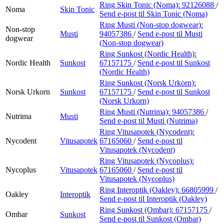
Kundeklubb
Ring Skin Tonic (Noma):
92126088
/
Noma
Skin Tonic
Send e-post
til Skin Tonic (Noma)
Kundeklubb
Ring Musti (Non-stop dogwear):
Non-stop
Musti
94057386
/
Send e-post
til Musti
dogwear
(Non-stop dogwear)
Ring Sunkost (Nordic Health):
Nordic Health
Sunkost
67157175
/
Send e-post
til Sunkost
(Nordic Health)
Ring Sunkost (Norsk Urkorn):
Norsk Urkorn
Sunkost
67157175
/
Send e-post
til Sunkost
(Norsk Urkorn)
Ring Musti (Nutrima):
94057386
/
Nutrima
Musti
Send e-post
til Musti (Nutrima)
Ring Vitusapotek (Nycodent):
Nycodent
Vitusapotek
67165060
/
Send e-post
til
Vitusapotek (Nycodent)
Ring Vitusapotek (Nycoplus):
Nycoplus
Vitusapotek
67165060
/
Send e-post
til
Vitusapotek (Nycoplus)
Ring Interoptik (Oakley):
66805999
/
Oakley
Interoptik
Send e-post
til Interoptik (Oakley)
Ring Sunkost (Ombar):
67157175
/
Ombar
Sunkost
Send e-post
til Sunkost (Ombar)