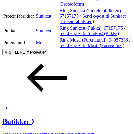
(Probioform)
Ring Sunkost (Proteinfabrikken):
Proteinfabrikken
Sunkost
67157175
/
Send e-post
til Sunkost
(Proteinfabrikken)
Ring Sunkost (Pukka):
67157175
/
Pukka
Sunkost
Send e-post
til Sunkost (Pukka)
Ring Musti (Purenatural):
94057386
/
Purenatural
Musti
Send e-post
til Musti (Purenatural)
VIS FLERE
Merkevarer
23
Butikker