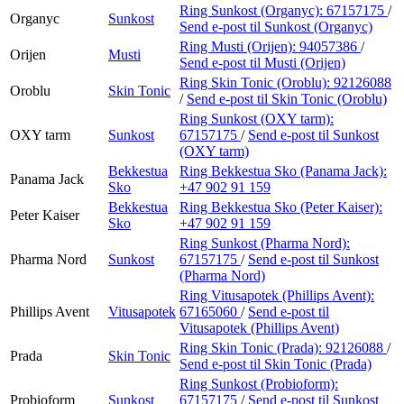
Ring Sunkost (Organyc):
67157175
/
Organyc
Sunkost
Send e-post
til Sunkost (Organyc)
Ring Musti (Orijen):
94057386
/
Orijen
Musti
Send e-post
til Musti (Orijen)
Ring Skin Tonic (Oroblu):
92126088
Oroblu
Skin Tonic
/
Send e-post
til Skin Tonic (Oroblu)
Ring Sunkost (OXY tarm):
OXY tarm
Sunkost
67157175
/
Send e-post
til Sunkost
(OXY tarm)
Bekkestua
Ring Bekkestua Sko (Panama Jack):
Panama Jack
Sko
+47 902 91 159
Bekkestua
Ring Bekkestua Sko (Peter Kaiser):
Peter Kaiser
Sko
+47 902 91 159
Ring Sunkost (Pharma Nord):
Pharma Nord
Sunkost
67157175
/
Send e-post
til Sunkost
(Pharma Nord)
Ring Vitusapotek (Phillips Avent):
Phillips Avent
Vitusapotek
67165060
/
Send e-post
til
Vitusapotek (Phillips Avent)
Ring Skin Tonic (Prada):
92126088
/
Prada
Skin Tonic
Send e-post
til Skin Tonic (Prada)
Ring Sunkost (Probioform):
Probioform
Sunkost
67157175
/
Send e-post
til Sunkost