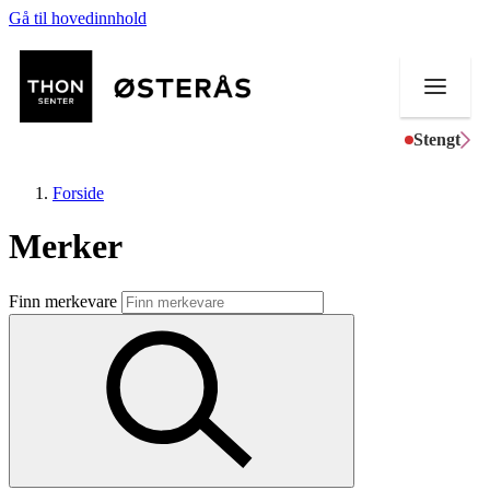
Gå til hovedinnhold
Stengt
Forside
Merker
Butikker
Finn merkevare
Helse
Aktiviteter
Tilbud
Kundeklubb