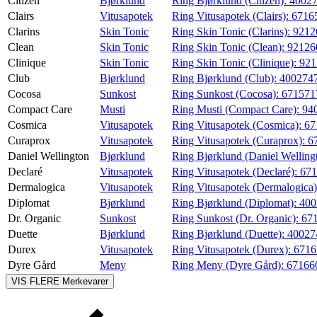
Citizen
Bjørklund
Ring Bjørklund (Citizen):
4002
Clairs
Vitusapotek
Ring Vitusapotek (Clairs):
6716
Clarins
Skin Tonic
Ring Skin Tonic (Clarins):
9212
Clean
Skin Tonic
Ring Skin Tonic (Clean):
9212
Clinique
Skin Tonic
Ring Skin Tonic (Clinique):
92
Club
Bjørklund
Ring Bjørklund (Club):
400274
Cocosa
Sunkost
Ring Sunkost (Cocosa):
67157
Compact Care
Musti
Ring Musti (Compact Care):
94
Cosmica
Vitusapotek
Ring Vitusapotek (Cosmica):
67
Curaprox
Vitusapotek
Ring Vitusapotek (Curaprox):
6
Daniel Wellington
Bjørklund
Ring Bjørklund (Daniel Welling
Declaré
Vitusapotek
Ring Vitusapotek (Declaré):
67
Dermalogica
Vitusapotek
Ring Vitusapotek (Dermalogica
Diplomat
Bjørklund
Ring Bjørklund (Diplomat):
40
Dr. Organic
Sunkost
Ring Sunkost (Dr. Organic):
67
Duette
Bjørklund
Ring Bjørklund (Duette):
4002
Durex
Vitusapotek
Ring Vitusapotek (Durex):
671
Dyre Gård
Meny
Ring Meny (Dyre Gård):
67166
VIS FLERE
Merkevarer