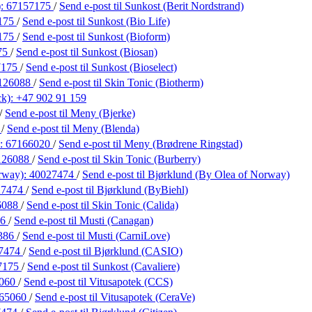
):
67157175
/
Send e-post
til Sunkost (Berit Nordstrand)
175
/
Send e-post
til Sunkost (Bio Life)
175
/
Send e-post
til Sunkost (Bioform)
75
/
Send e-post
til Sunkost (Biosan)
7175
/
Send e-post
til Sunkost (Bioselect)
126088
/
Send e-post
til Skin Tonic (Biotherm)
ck):
+47 902 91 159
/
Send e-post
til Meny (Bjerke)
0
/
Send e-post
til Meny (Blenda)
):
67166020
/
Send e-post
til Meny (Brødrene Ringstad)
126088
/
Send e-post
til Skin Tonic (Burberry)
rway):
40027474
/
Send e-post
til Bjørklund (By Olea of Norway)
27474
/
Send e-post
til Bjørklund (ByBiehl)
6088
/
Send e-post
til Skin Tonic (Calida)
86
/
Send e-post
til Musti (Canagan)
386
/
Send e-post
til Musti (CarniLove)
7474
/
Send e-post
til Bjørklund (CASIO)
7175
/
Send e-post
til Sunkost (Cavaliere)
5060
/
Send e-post
til Vitusapotek (CCS)
65060
/
Send e-post
til Vitusapotek (CeraVe)