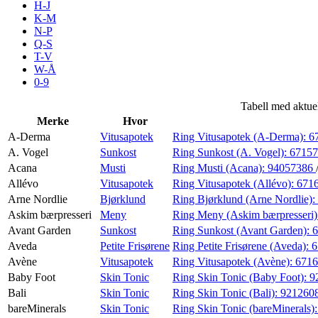
H-J
Tilbud
K-M
N-P
Q-S
T-V
Kundeklubb
W-Å
0-9
Inspirasjon
Tabell med aktue
Merke
Hvor
A-Derma
Vitusapotek
Ring Vitusapotek (A-Derma):
6
A. Vogel
Sunkost
Ring Sunkost (A. Vogel):
6715
Acana
Musti
Ring Musti (Acana):
94057386
Søk
Allévo
Vitusapotek
Ring Vitusapotek (Allévo):
671
Arne Nordlie
Bjørklund
Ring Bjørklund (Arne Nordlie):
Askim bærpresseri
Meny
Ring Meny (Askim bærpresseri)
Avant Garden
Sunkost
Ring Sunkost (Avant Garden):
Aveda
Petite Frisørene
Ring Petite Frisørene (Aveda):
6
Åpningstider
Avène
Vitusapotek
Ring Vitusapotek (Avène):
671
Baby Foot
Skin Tonic
Ring Skin Tonic (Baby Foot):
9
Praktisk informasjon
Bali
Skin Tonic
Ring Skin Tonic (Bali):
921260
Ledige stillinger
bareMinerals
Skin Tonic
Ring Skin Tonic (bareMinerals)