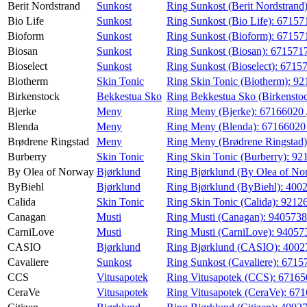
Berit Nordstrand
Sunkost
Ring Sunkost (Berit Nordstrand
Magasin
Bio Life
Sunkost
Ring Sunkost (Bio Life):
67157
Bioform
Sunkost
Ring Sunkost (Bioform):
67157
Gavekort
Biosan
Sunkost
Ring Sunkost (Biosan):
671571
Finn frem
Bioselect
Sunkost
Ring Sunkost (Bioselect):
6715
Biotherm
Skin Tonic
Ring Skin Tonic (Biotherm):
92
Min Shopping-app
Birkenstock
Bekkestua Sko
Ring Bekkestua Sko (Birkensto
Bjerke
Meny
Ring Meny (Bjerke):
67166020
Kundeklubb
Blenda
Meny
Ring Meny (Blenda):
6716602
Kundeklubb
Brødrene Ringstad
Meny
Ring Meny (Brødrene Ringstad
Burberry
Skin Tonic
Ring Skin Tonic (Burberry):
92
By Olea of Norway
Bjørklund
Ring Bjørklund (By Olea of No
ByBiehl
Bjørklund
Ring Bjørklund (ByBiehl):
400
Calida
Skin Tonic
Ring Skin Tonic (Calida):
9212
Canagan
Musti
Ring Musti (Canagan):
940573
CarniLove
Musti
Ring Musti (CarniLove):
94057
CASIO
Bjørklund
Ring Bjørklund (CASIO):
4002
Cavaliere
Sunkost
Ring Sunkost (Cavaliere):
6715
CCS
Vitusapotek
Ring Vitusapotek (CCS):
6716
CeraVe
Vitusapotek
Ring Vitusapotek (CeraVe):
671