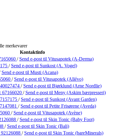
lle merkevarer
Kontaktinfo
7165060
/
Send e-post
til Vitusapotek (A-Derma)
7175
/
Send e-post
til Sunkost (A. Vogel)
/
Send e-post
til Musti (Acana)
65060
/
Send e-post
til Vitusapotek (Allévo)
40027474
/
Send e-post
til Bjørklund (Arne Nordlie)
:
67166020
/
Send e-post
til Meny (Askim bærpresseri)
67157175
/
Send e-post
til Sunkost (Avant Garden)
7147081
/
Send e-post
til Petite Frisørene (Aveda)
65060
/
Send e-post
til Vitusapotek (Avène)
2126088
/
Send e-post
til Skin Tonic (Baby Foot)
88
/
Send e-post
til Skin Tonic (Bali)
:
92126088
/
Send e-post
til Skin Tonic (bareMinerals)