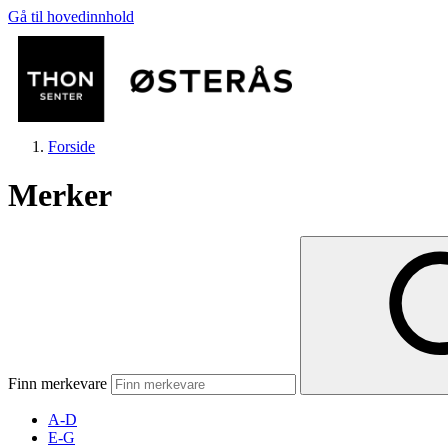
Gå til hovedinnhold
Forside
Merker
Butikker
Helse
Finn merkevare
Aktiviteter
A-D
E-G