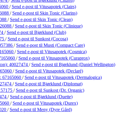
7474
/
Send e-post
til Bjørklund (Citizen)
5060
/
Send e-post
til Vitusapotek (Clairs)
6088
/
Send e-post
til Skin Tonic (Clarins)
6088
/
Send e-post
til Skin Tonic (Clean)
126088
/
Send e-post
til Skin Tonic (Clinique)
74
/
Send e-post
til Bjørklund (Club)
175
/
Send e-post
til Sunkost (Cocosa)
057386
/
Send e-post
til Musti (Compact Care)
165060
/
Send e-post
til Vitusapotek (Cosmica)
7165060
/
Send e-post
til Vitusapotek (Curaprox)
ton):
40027474
/
Send e-post
til Bjørklund (Daniel Wellington)
165060
/
Send e-post
til Vitusapotek (Declaré)
):
67165060
/
Send e-post
til Vitusapotek (Dermalogica)
027474
/
Send e-post
til Bjørklund (Diplomat)
157175
/
Send e-post
til Sunkost (Dr. Organic)
7474
/
Send e-post
til Bjørklund (Duette)
65060
/
Send e-post
til Vitusapotek (Durex)
020
/
Send e-post
til Meny (Dyre Gård)