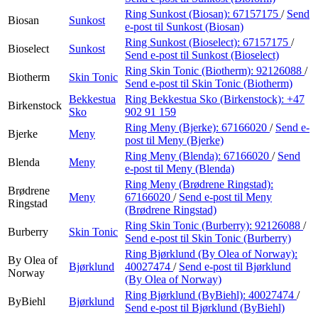
Ring Sunkost (Biosan):
67157175
/
Send
Biosan
Sunkost
e-post
til Sunkost (Biosan)
Ring Sunkost (Bioselect):
67157175
/
Bioselect
Sunkost
Send e-post
til Sunkost (Bioselect)
Ring Skin Tonic (Biotherm):
92126088
/
Biotherm
Skin Tonic
Send e-post
til Skin Tonic (Biotherm)
Bekkestua
Ring Bekkestua Sko (Birkenstock):
+47
Birkenstock
Sko
902 91 159
Ring Meny (Bjerke):
67166020
/
Send e-
Bjerke
Meny
post
til Meny (Bjerke)
Ring Meny (Blenda):
67166020
/
Send
Blenda
Meny
e-post
til Meny (Blenda)
Ring Meny (Brødrene Ringstad):
Brødrene
Meny
67166020
/
Send e-post
til Meny
Ringstad
(Brødrene Ringstad)
Ring Skin Tonic (Burberry):
92126088
/
Burberry
Skin Tonic
Send e-post
til Skin Tonic (Burberry)
Ring Bjørklund (By Olea of Norway):
By Olea of
Bjørklund
40027474
/
Send e-post
til Bjørklund
Norway
(By Olea of Norway)
Ring Bjørklund (ByBiehl):
40027474
/
ByBiehl
Bjørklund
Send e-post
til Bjørklund (ByBiehl)