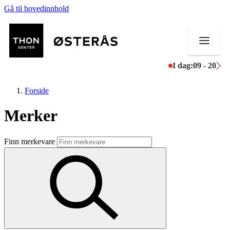
Gå til hovedinnhold
I dag:
09 - 20
Forside
Merker
Butikker
Finn merkevare
Helse
Aktiviteter
Tilbud
Kundeklubb