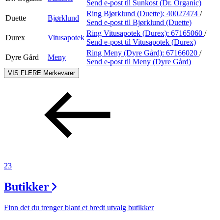
Send e-post
til Sunkost (Dr. Organic)
Ring Bjørklund (Duette):
40027474
/
Duette
Bjørklund
Send e-post
til Bjørklund (Duette)
Ring Vitusapotek (Durex):
67165060
/
Durex
Vitusapotek
Send e-post
til Vitusapotek (Durex)
Ring Meny (Dyre Gård):
67166020
/
Dyre Gård
Meny
Send e-post
til Meny (Dyre Gård)
VIS FLERE
Merkevarer
23
Butikker
Finn det du trenger blant et bredt utvalg butikker