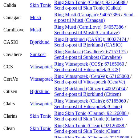
Ring Skin Tonic (Calida):
92126088
/
Calida
Skin Tonic
Send e-post
til Skin Tonic (Calida)
Ring Musti (Canagan):
94057386
/
Send
Canagan
Musti
e-post
til Musti (Canagan)
Ring Musti (CarniLove):
94057386
/
CarniLove
Musti
Send e-post
til Musti (CarniLove)
Ring Bjørklund (CASIO):
40027474
/
CASIO
Bjørklund
Send e-post
til Bjørklund (CASIO)
Ring Sunkost (Cavaliere):
67157175
/
Cavaliere
Sunkost
Send e-post
til Sunkost (Cavaliere)
Ring Vitusapotek (CCS):
67165060
/
CCS
Vitusapotek
Send e-post
til Vitusapotek (CCS)
Ring Vitusapotek (CeraVe):
67165060
/
CeraVe
Vitusapotek
Send e-post
til Vitusapotek (CeraVe)
Ring Bjørklund (Citizen):
40027474
/
Citizen
Bjørklund
Send e-post
til Bjørklund (Citizen)
Ring Vitusapotek (Clairs):
67165060
/
Clairs
Vitusapotek
Send e-post
til Vitusapotek (Clairs)
Ring Skin Tonic (Clarins):
92126088
/
Clarins
Skin Tonic
Send e-post
til Skin Tonic (Clarins)
Ring Skin Tonic (Clean):
92126088
/
Clean
Skin Tonic
Send e-post
til Skin Tonic (Clean)
Ring Skin Tonic (Clinique):
92126088
/