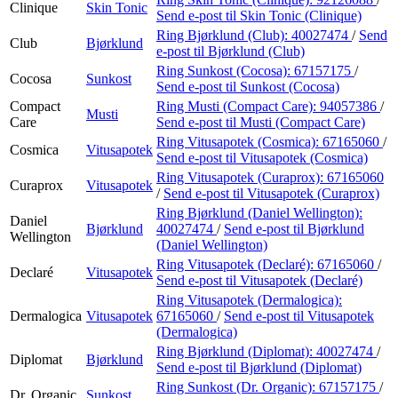
Clinique
Skin Tonic
Send e-post
til Skin Tonic (Clinique)
Ring Bjørklund (Club):
40027474
/
Send
Club
Bjørklund
e-post
til Bjørklund (Club)
Ring Sunkost (Cocosa):
67157175
/
Cocosa
Sunkost
Send e-post
til Sunkost (Cocosa)
Compact
Ring Musti (Compact Care):
94057386
/
Musti
Care
Send e-post
til Musti (Compact Care)
Ring Vitusapotek (Cosmica):
67165060
/
Cosmica
Vitusapotek
Send e-post
til Vitusapotek (Cosmica)
Ring Vitusapotek (Curaprox):
67165060
Curaprox
Vitusapotek
/
Send e-post
til Vitusapotek (Curaprox)
Ring Bjørklund (Daniel Wellington):
Daniel
Bjørklund
40027474
/
Send e-post
til Bjørklund
Wellington
(Daniel Wellington)
Ring Vitusapotek (Declaré):
67165060
/
Declaré
Vitusapotek
Send e-post
til Vitusapotek (Declaré)
Ring Vitusapotek (Dermalogica):
Dermalogica
Vitusapotek
67165060
/
Send e-post
til Vitusapotek
(Dermalogica)
Ring Bjørklund (Diplomat):
40027474
/
Diplomat
Bjørklund
Send e-post
til Bjørklund (Diplomat)
Ring Sunkost (Dr. Organic):
67157175
/
Dr. Organic
Sunkost