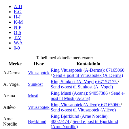
Inspirasjon
A-D
E-G
H-J
K-M
N-P
Søk
Q-S
T-V
W-Å
0-9
Åpningstider
Tabell med aktuelle merkevarer
Merke
Hvor
Kontaktinfo
Praktisk informasjon
Ring Vitusapotek (A-Derma):
67165060
A-Derma
Vitusapotek
/
Send e-post
til Vitusapotek (A-Derma)
Ledige stillinger
Ring Sunkost (A. Vogel):
67157175
/
A. Vogel
Sunkost
Magasin
Send e-post
til Sunkost (A. Vogel)
Ring Musti (Acana):
94057386
/
Send e-
Acana
Musti
Gavekort
post
til Musti (Acana)
Ring Vitusapotek (Allévo):
67165060
/
Allévo
Vitusapotek
Finn frem
Send e-post
til Vitusapotek (Allévo)
Ring Bjørklund (Arne Nordlie):
Min Shopping-app
Arne
Bjørklund
40027474
/
Send e-post
til Bjørklund
Nordlie
(Arne Nordlie)