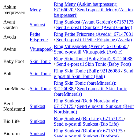
Kundeklubb
Ring Meny (Askim bærpresseri):
Askim
Meny
67166020
/
Send e-post
til Meny (Askim
Kundeklubb
bærpresseri
bærpresseri)
Avant
Ring Sunkost (Avant Garden):
67157175
Sunkost
Garden
/
Send e-post
til Sunkost (Avant Garden)
Petite
Ring Petite Frisørene (Aveda):
67147081
Aveda
Frisørene
/
Send e-post
til Petite Frisørene (Aveda)
Ring Vitusapotek (Avène):
67165060
/
Avène
Vitusapotek
Send e-post
til Vitusapotek (Avène)
Ring Skin Tonic (Baby Foot):
92126088
Baby Foot
Skin Tonic
/
Send e-post
til Skin Tonic (Baby Foot)
Ring Skin Tonic (Bali):
92126088
/
Send
Bali
Skin Tonic
e-post
til Skin Tonic (Bali)
Ring Skin Tonic (bareMinerals):
bareMinerals
Skin Tonic
92126088
/
Send e-post
til Skin Tonic
(bareMinerals)
Ring Sunkost (Berit Nordstrand):
Berit
Sunkost
67157175
/
Send e-post
til Sunkost (Berit
Nordstrand
Nordstrand)
Ring Sunkost (Bio Life):
67157175
/
Bio Life
Sunkost
Send e-post
til Sunkost (Bio Life)
Ring Sunkost (Bioform):
67157175
/
Bioform
Sunkost
Send e-post
til Sunkost (Bioform)