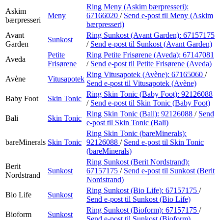
Kundeklubb
Ring Meny (Askim bærpresseri):
Askim
Meny
67166020
/
Send e-post
til Meny (Askim
Kundeklubb
bærpresseri
bærpresseri)
Avant
Ring Sunkost (Avant Garden):
67157175
Sunkost
Garden
/
Send e-post
til Sunkost (Avant Garden)
Petite
Ring Petite Frisørene (Aveda):
67147081
Aveda
Frisørene
/
Send e-post
til Petite Frisørene (Aveda)
Ring Vitusapotek (Avène):
67165060
/
Avène
Vitusapotek
Send e-post
til Vitusapotek (Avène)
Ring Skin Tonic (Baby Foot):
92126088
Baby Foot
Skin Tonic
/
Send e-post
til Skin Tonic (Baby Foot)
Ring Skin Tonic (Bali):
92126088
/
Send
Bali
Skin Tonic
e-post
til Skin Tonic (Bali)
Ring Skin Tonic (bareMinerals):
bareMinerals
Skin Tonic
92126088
/
Send e-post
til Skin Tonic
(bareMinerals)
Ring Sunkost (Berit Nordstrand):
Berit
Sunkost
67157175
/
Send e-post
til Sunkost (Berit
Nordstrand
Nordstrand)
Ring Sunkost (Bio Life):
67157175
/
Bio Life
Sunkost
Send e-post
til Sunkost (Bio Life)
Ring Sunkost (Bioform):
67157175
/
Bioform
Sunkost
Send e-post
til Sunkost (Bioform)