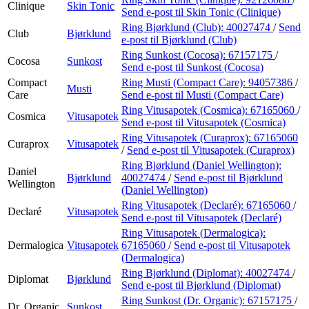
Clinique
Skin Tonic
Send e-post
til Skin Tonic (Clinique)
Ring Bjørklund (Club):
40027474
/
Send
Club
Bjørklund
e-post
til Bjørklund (Club)
Ring Sunkost (Cocosa):
67157175
/
Cocosa
Sunkost
Send e-post
til Sunkost (Cocosa)
Compact
Ring Musti (Compact Care):
94057386
/
Musti
Care
Send e-post
til Musti (Compact Care)
Ring Vitusapotek (Cosmica):
67165060
/
Cosmica
Vitusapotek
Send e-post
til Vitusapotek (Cosmica)
Ring Vitusapotek (Curaprox):
67165060
Curaprox
Vitusapotek
/
Send e-post
til Vitusapotek (Curaprox)
Ring Bjørklund (Daniel Wellington):
Daniel
Bjørklund
40027474
/
Send e-post
til Bjørklund
Wellington
(Daniel Wellington)
Ring Vitusapotek (Declaré):
67165060
/
Declaré
Vitusapotek
Send e-post
til Vitusapotek (Declaré)
Ring Vitusapotek (Dermalogica):
Dermalogica
Vitusapotek
67165060
/
Send e-post
til Vitusapotek
(Dermalogica)
Ring Bjørklund (Diplomat):
40027474
/
Diplomat
Bjørklund
Send e-post
til Bjørklund (Diplomat)
Ring Sunkost (Dr. Organic):
67157175
/
Dr. Organic
Sunkost