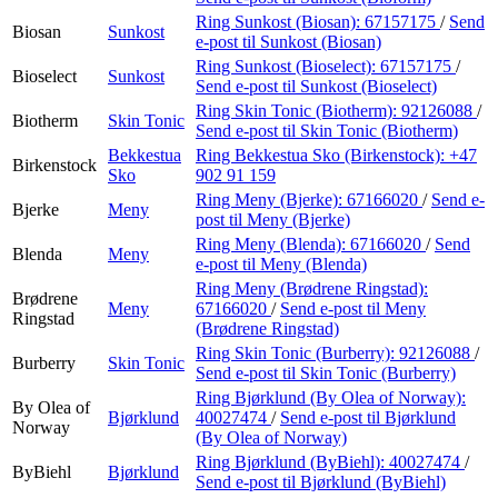
Ring Sunkost (Biosan):
67157175
/
Send
Biosan
Sunkost
e-post
til Sunkost (Biosan)
Ring Sunkost (Bioselect):
67157175
/
Bioselect
Sunkost
Send e-post
til Sunkost (Bioselect)
Ring Skin Tonic (Biotherm):
92126088
/
Biotherm
Skin Tonic
Send e-post
til Skin Tonic (Biotherm)
Bekkestua
Ring Bekkestua Sko (Birkenstock):
+47
Birkenstock
Sko
902 91 159
Ring Meny (Bjerke):
67166020
/
Send e-
Bjerke
Meny
post
til Meny (Bjerke)
Ring Meny (Blenda):
67166020
/
Send
Blenda
Meny
e-post
til Meny (Blenda)
Ring Meny (Brødrene Ringstad):
Brødrene
Meny
67166020
/
Send e-post
til Meny
Ringstad
(Brødrene Ringstad)
Ring Skin Tonic (Burberry):
92126088
/
Burberry
Skin Tonic
Send e-post
til Skin Tonic (Burberry)
Ring Bjørklund (By Olea of Norway):
By Olea of
Bjørklund
40027474
/
Send e-post
til Bjørklund
Norway
(By Olea of Norway)
Ring Bjørklund (ByBiehl):
40027474
/
ByBiehl
Bjørklund
Send e-post
til Bjørklund (ByBiehl)