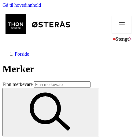
Gå til hovedinnhold
Stengt
Forside
Merker
Butikker
Finn merkevare
Helse
Aktiviteter
Tilbud
Kundeklubb