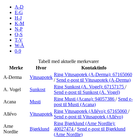
Inspirasjon
A-D
E-G
H-J
K-M
N-P
Søk
Q-S
T-V
W-Å
0-9
Åpningstider
Tabell med aktuelle merkevarer
Merke
Hvor
Kontaktinfo
Praktisk informasjon
Ring Vitusapotek (A-Derma):
67165060
A-Derma
Vitusapotek
/
Send e-post
til Vitusapotek (A-Derma)
Ledige stillinger
Ring Sunkost (A. Vogel):
67157175
/
A. Vogel
Sunkost
Magasin
Send e-post
til Sunkost (A. Vogel)
Ring Musti (Acana):
94057386
/
Send e-
Acana
Musti
Gavekort
post
til Musti (Acana)
Ring Vitusapotek (Allévo):
67165060
/
Allévo
Vitusapotek
Finn frem
Send e-post
til Vitusapotek (Allévo)
Ring Bjørklund (Arne Nordlie):
Min Shopping-app
Arne
Bjørklund
40027474
/
Send e-post
til Bjørklund
Nordlie
(Arne Nordlie)