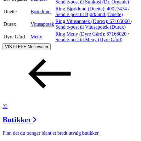
Send e-post
til Sunkost (Dr. Organic)
Ring Bjørklund (Duette):
40027474
/
Duette
Bjørklund
Send e-post
til Bjørklund (Duette)
Ring Vitusapotek (Durex):
67165060
/
Durex
Vitusapotek
Send e-post
til Vitusapotek (Durex)
Ring Meny (Dyre Gård):
67166020
/
Dyre Gård
Meny
Send e-post
til Meny (Dyre Gård)
VIS FLERE
Merkevarer
23
Butikker
Finn det du trenger blant et bredt utvalg butikker