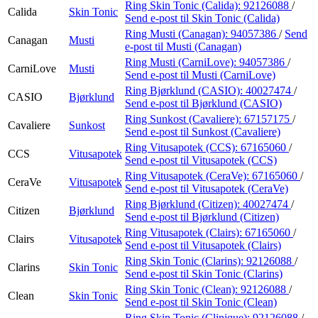
Ring Skin Tonic (Calida):
92126088
/
Calida
Skin Tonic
Send e-post
til Skin Tonic (Calida)
Ring Musti (Canagan):
94057386
/
Send
Canagan
Musti
e-post
til Musti (Canagan)
Ring Musti (CarniLove):
94057386
/
CarniLove
Musti
Send e-post
til Musti (CarniLove)
Ring Bjørklund (CASIO):
40027474
/
CASIO
Bjørklund
Send e-post
til Bjørklund (CASIO)
Ring Sunkost (Cavaliere):
67157175
/
Cavaliere
Sunkost
Send e-post
til Sunkost (Cavaliere)
Ring Vitusapotek (CCS):
67165060
/
CCS
Vitusapotek
Send e-post
til Vitusapotek (CCS)
Ring Vitusapotek (CeraVe):
67165060
/
CeraVe
Vitusapotek
Send e-post
til Vitusapotek (CeraVe)
Ring Bjørklund (Citizen):
40027474
/
Citizen
Bjørklund
Send e-post
til Bjørklund (Citizen)
Ring Vitusapotek (Clairs):
67165060
/
Clairs
Vitusapotek
Send e-post
til Vitusapotek (Clairs)
Ring Skin Tonic (Clarins):
92126088
/
Clarins
Skin Tonic
Send e-post
til Skin Tonic (Clarins)
Ring Skin Tonic (Clean):
92126088
/
Clean
Skin Tonic
Send e-post
til Skin Tonic (Clean)
Ring Skin Tonic (Clinique):
92126088
/