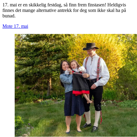
17. mai er en skikkelig festdag, så finn frem finstasen! Heldigvis
finnes det mange alternative antrekk for deg som ikke skal ha på
bunad.
Mote
17. mai