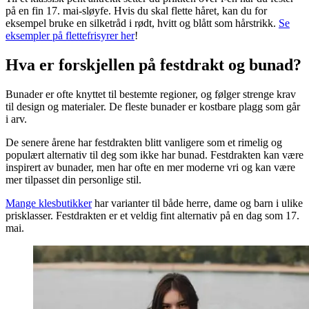
på en fin 17. mai-sløyfe. Hvis du skal flette håret, kan du for
eksempel bruke en silketråd i rødt, hvitt og blått som hårstrikk.
Se
eksempler på flettefrisyrer her
!
Hva er forskjellen på festdrakt og bunad?
Bunader er ofte knyttet til bestemte regioner, og følger strenge krav
til design og materialer. De fleste bunader er kostbare plagg som går
i arv.
De senere årene har festdrakten blitt vanligere som et rimelig og
populært alternativ til deg som ikke har bunad. Festdrakten kan være
inspirert av bunader, men har ofte en mer moderne vri og kan være
mer tilpasset din personlige stil.
Mange klesbutikker
har varianter til både herre, dame og barn i ulike
prisklasser. Festdrakten er et veldig fint alternativ på en dag som 17.
mai.