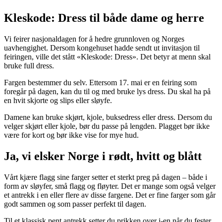
Kleskode: Dress til både dame og herre
Vi feirer nasjonaldagen for å hedre grunnloven og Norges
uavhengighet. Dersom kongehuset hadde sendt ut invitasjon til
feiringen, ville det stått «Kleskode: Dress». Det betyr at menn skal
bruke full dress.
Fargen bestemmer du selv. Ettersom 17. mai er en feiring som
foregår på dagen, kan du til og med bruke lys dress. Du skal ha på
en hvit skjorte og slips eller sløyfe.
Damene kan bruke skjørt, kjole, buksedress eller dress. Dersom du
velger skjørt eller kjole, bør du passe på lengden. Plagget bør ikke
være for kort og bør ikke vise for mye hud.
Ja, vi elsker Norge i rødt, hvitt og blått
Vårt kjære flagg sine farger setter et sterkt preg på dagen – både i
form av sløyfer, små flagg og fløyter. Det er mange som også velger
et antrekk i en eller flere av disse fargene. Det er fine farger som går
godt sammen og som passer perfekt til dagen.
Til et klassisk pent antrekk setter du prikken over i-en når du fester