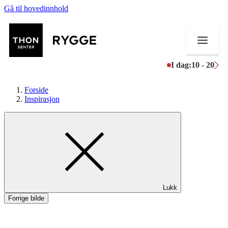
Gå til hovedinnhold
I dag:
10 - 20
Forside
Inspirasjon
Butikker
Mat og drikke
Aktiviteter
Lukk
Tilbud
Forrige bilde
Merker