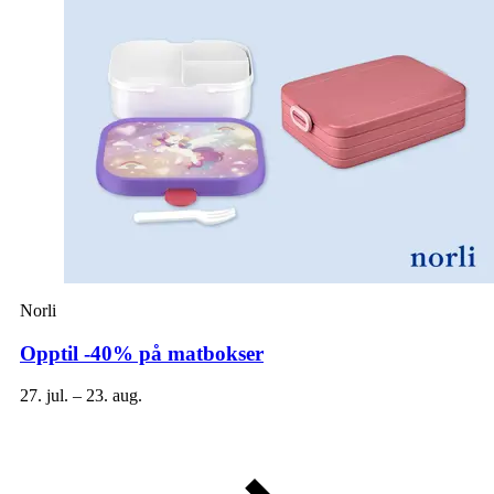
Aktiviteter
Tilbud
Merker
Inspirasjon
Norli
Søk
Opptil -40% på matbokser
27. jul. – 23. aug.
Åpningstider
Praktisk informasjon