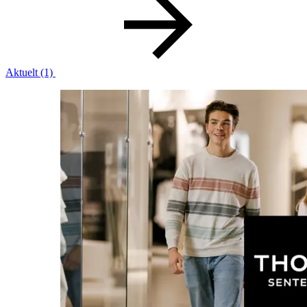
Ledige stillinger
Magasin
Gavekort
Aktuelt
(1)
Finn frem