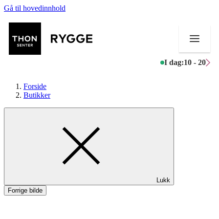
Gå til hovedinnhold
I dag:
10 - 20
Forside
Butikker
Butikker
Mat og drikke
Aktiviteter
Lukk
Tilbud
Forrige bilde
Merker