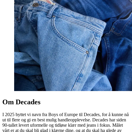
Om Decades
I 2025 byttet vi navn fra Boys of Europe til Decades, for å kunne nå
ut til flere og gi en best mulig handleopplevelse. Decades har siden
90-tallet levert uformelle og tidløse klær med jeans i fokus. Målet
vårt er at du skal bli glad i klærne dine, og at du skal ha glede av