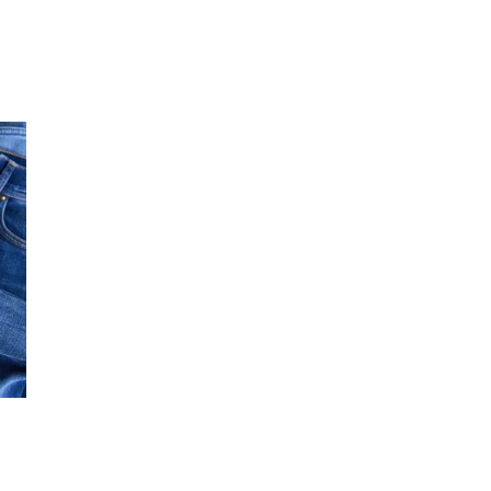
Inspirasjon
Søk
Åpningstider
Praktisk informasjon
Ledige stillinger
Magasin
Gavekort
Finn frem