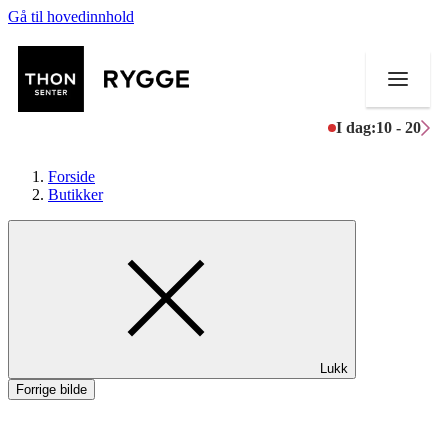
Gå til hovedinnhold
I dag:
10 - 20
Forside
Butikker
Butikker
Mat og drikke
Aktiviteter
Lukk
Tilbud
Forrige bilde
Merker