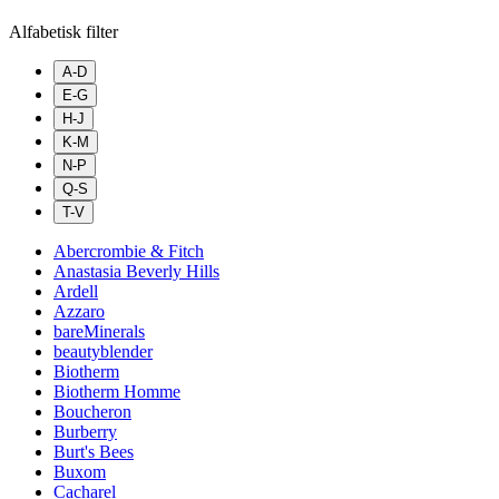
Alfabetisk filter
A-D
E-G
H-J
K-M
N-P
Q-S
T-V
Abercrombie & Fitch
Anastasia Beverly Hills
Ardell
Azzaro
bareMinerals
beautyblender
Biotherm
Biotherm Homme
Boucheron
Burberry
Burt's Bees
Buxom
Cacharel