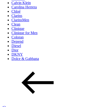
Calvin Klein
Carolina Herrera
Chloé
Clarins
ClarinsMen
Clean
Clinique
Clinique for Men
Coloran
Depend
Diesel
Dior
DKNY
Dolce & Gabbana