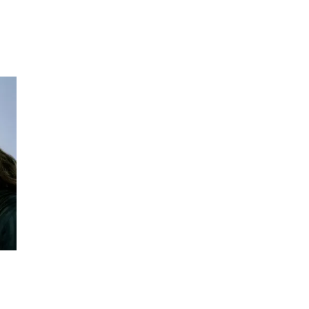
Inspirasjon
Søk
Åpningstider
Praktisk informasjon
Ledige stillinger
Magasin
Gavekort
Finn frem