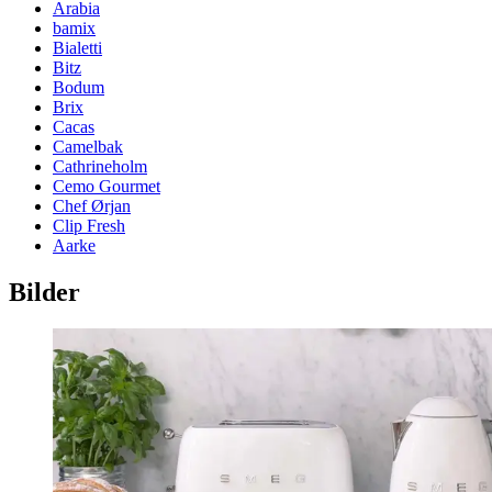
Arabia
bamix
Bialetti
Bitz
Bodum
Brix
Cacas
Camelbak
Cathrineholm
Cemo Gourmet
Chef Ørjan
Clip Fresh
Aarke
Bilder