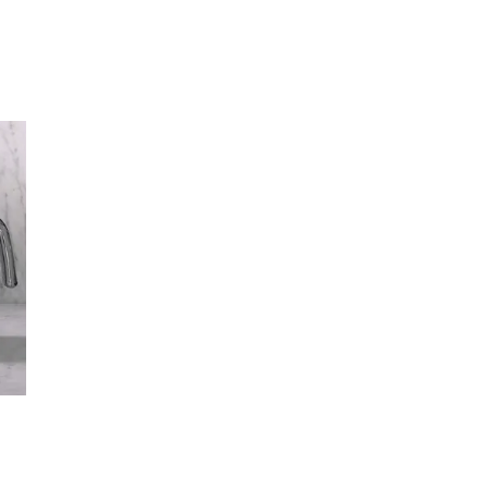
Inspirasjon
Søk
Åpningstider
Praktisk informasjon
Ledige stillinger
Magasin
Gavekort
Finn frem