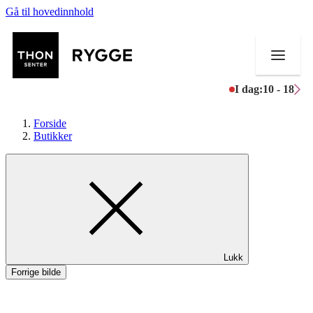
Gå til hovedinnhold
I dag:
10 - 18
Forside
Butikker
Butikker
Mat og drikke
Aktiviteter
Lukk
Tilbud
Forrige bilde
Merker