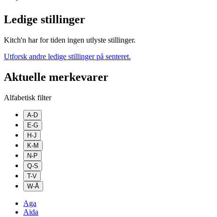
Ledige stillinger
Kitch'n har for tiden ingen utlyste stillinger.
Utforsk andre ledige stillinger på senteret.
Aktuelle merkevarer
Alfabetisk filter
A-D
E-G
H-J
K-M
N-P
Q-S
T-V
W-Å
Aga
Aida