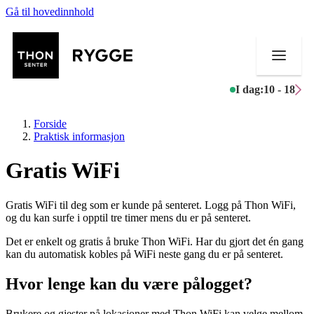
Gå til hovedinnhold
I dag:
10 - 18
Forside
Praktisk informasjon
Gratis WiFi
Butikker
Gratis WiFi til deg som er kunde på senteret. Logg på Thon WiFi,
Mat og drikke
og du kan surfe i opptil tre timer mens du er på senteret.
Det er enkelt og gratis å bruke Thon WiFi. Har du gjort det én gang
Aktiviteter
kan du automatisk kobles på WiFi neste gang du er på senteret.
Tilbud
Hvor lenge kan du være pålogget?
Merker
Brukere og gjester på lokasjoner med Thon WiFi kan velge mellom