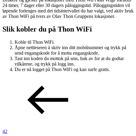
24 timer, 7 dager eller 30 dagers påloggingstid. Påloggingstiden vil
Inspirasjon
løpende forlenges med det tidsintervallet du har valgt, ved aktiv bruk
av Thon WiFi på tvers av Olav Thon Gruppens lokasjoner.
Slik kobler du på Thon WiFi
Søk
Koble til Thon WiFi.
Åpne nettleseren å skriv inn ditt mobilnummer og trykk på
send engangskode for å motta engangskode.
Åpningstider
Tast inn koden du mottok på sms, huk av for at du godtar
vilkårene, og trykk på logg inn.
Praktisk informasjon
Du er nå logget på Thon WiFi og kan surfe gratis.
Ledige stillinger
Magasin
Gavekort
Finn frem
42