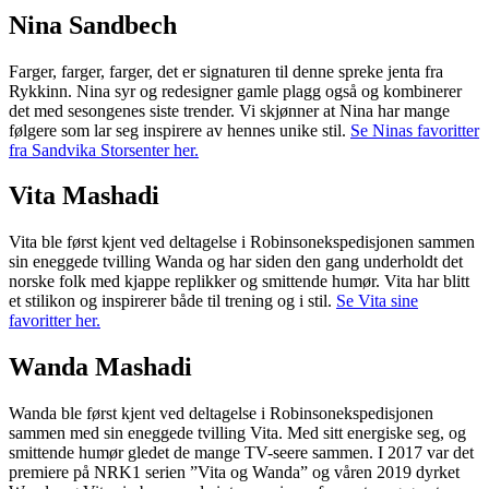
Nina Sandbech
Farger, farger, farger, det er signaturen til denne spreke jenta fra
Rykkinn. Nina syr og redesigner gamle plagg også og kombinerer
det med sesongenes siste trender. Vi skjønner at Nina har mange
følgere som lar seg inspirere av hennes unike stil.
Se Ninas favoritter
fra Sandvika Storsenter her.
Vita Mashadi
Vita ble først kjent ved deltagelse i Robinsonekspedisjonen sammen
sin eneggede tvilling Wanda og har siden den gang underholdt det
norske folk med kjappe replikker og smittende humør. Vita har blitt
et stilikon og inspirerer både til trening og i stil.
Se Vita sine
favoritter her.
Wanda Mashadi
Wanda ble først kjent ved deltagelse i Robinsonekspedisjonen
sammen med sin eneggede tvilling Vita. Med sitt energiske seg, og
smittende humør gledet de mange TV-seere sammen. I 2017 var det
premiere på NRK1 serien ”Vita og Wanda” og våren 2019 dyrket