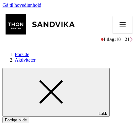
Gå til hovedinnhold
I dag:
10 - 21
Forside
Aktiviteter
Butikker
Mat og drikke
Helse
Lukk
Aktiviteter
Forrige bilde
Tilbud