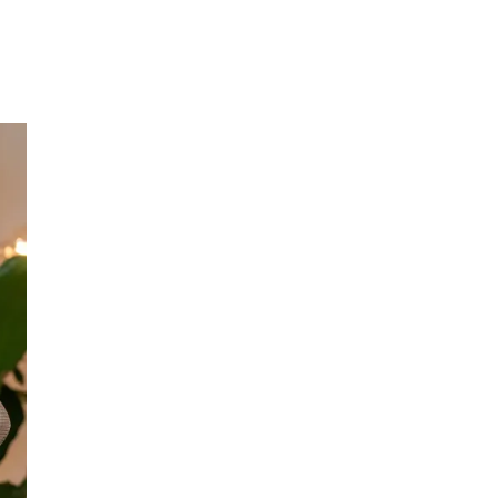
Merker
Inspirasjon
Søk
Åpningstider
Praktisk informasjon
Ledige stillinger
Magasin
Gavekort
Finn frem