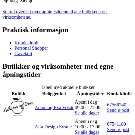
Søndag
Stengt
Merker
Se full oversikt over åpningstidene til alle butikkene og
virksomhetene.
Inspirasjon
Praktisk informasjon
Kundeklubb
Søk
Personal Shopper
Gavekort
Butikker og virksomheter med egne
Åpningstider
åpningstider
Praktisk informasjon
Tabell med aktuelle butikker
Ledige stillinger
Butikk
Beliggenhet
Åpningstider
Kontaktinfo
Åpent i dag
Magasin
67566240
Adam og Eva Frisør
09:00 - 21:00
Send e-post
Se alle dager
Gavekort
Åpent i dag
67541180
Finn frem
Alfa Design Systue
10:00 - 17:00
Send e-post
Se alle dager