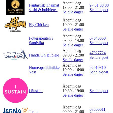
Åpent i dag
Fantastisk Thaimat
97 31 88 88
13:00 - 21:00
sushi & bubbletea
Send e-post
Se alle dager
Åpent i dag
Fly Chicken
10:00 - 21:00
Se alle dager
Åpent i dag
Fotterapeuten i
67545550
08:00 - 14:00
Sandvika
Send e-post
Se alle dager
Åpent i dag
47927724
Handz On Bilpleie
09:00 - 21:00
Send e-post
Se alle dager
Åpent i dag
Homeopatiklinikken
92610310
10:00 - 16:00
Vest
Send e-post
Se alle dager
Åpent i dag
i Sustain
10:30 - 19:00
Send e-post
Se alle dager
Åpent i dag
67566611
Jernia
09:00 - 21:00