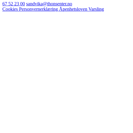
67 52 23 00
sandvika@thonsenter.no
Cookies
Personvernerklæring
Åpenhetsloven
Varsling