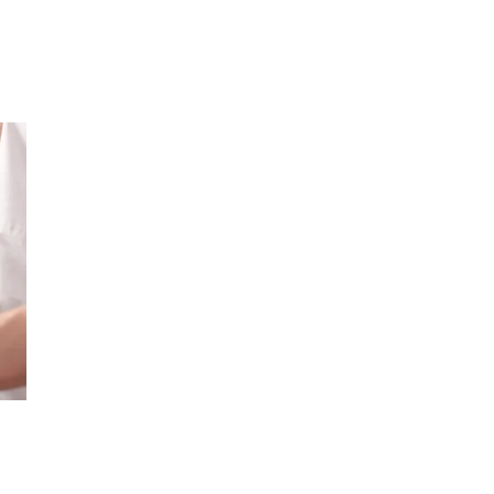
Merker
Inspirasjon
Søk
Åpningstider
Praktisk informasjon
Ledige stillinger
Magasin
Gavekort
Finn frem