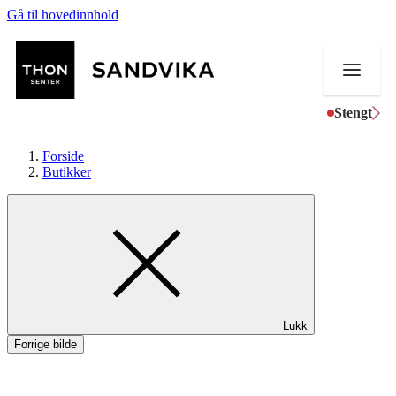
Gå til hovedinnhold
Stengt
Forside
Butikker
Butikker
Mat og drikke
Helse
Lukk
Aktiviteter
Forrige bilde
Tilbud