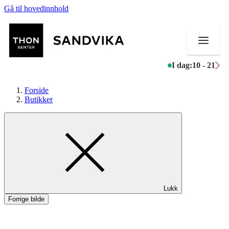
Gå til hovedinnhold
I dag:
10 - 21
Forside
Butikker
Butikker
Mat og drikke
Helse
Lukk
Aktiviteter
Forrige bilde
Tilbud