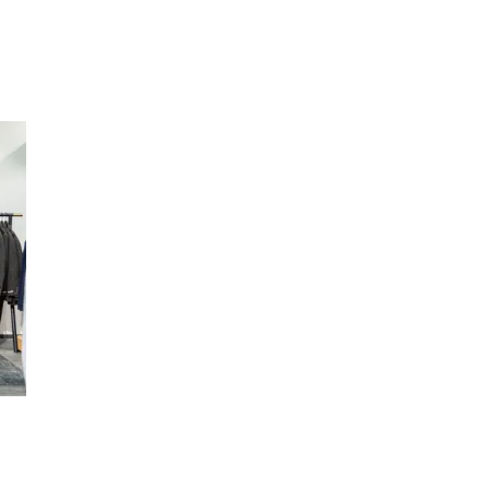
Merker
Inspirasjon
Søk
Åpningstider
Praktisk informasjon
Ledige stillinger
Magasin
Gavekort
Finn frem