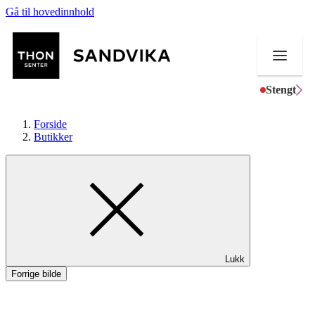
Gå til hovedinnhold
Stengt
Forside
Butikker
Butikker
Mat og drikke
Helse
Lukk
Aktiviteter
Forrige bilde
Tilbud