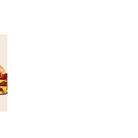
Merker
Inspirasjon
Søk
Åpningstider
Praktisk informasjon
Ledige stillinger
Magasin
Gavekort
Finn frem