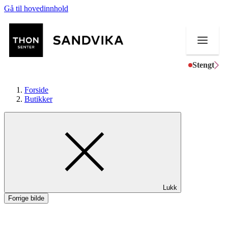
Gå til hovedinnhold
Stengt
Forside
Butikker
Butikker
Mat og drikke
Helse
Lukk
Aktiviteter
Forrige bilde
Tilbud