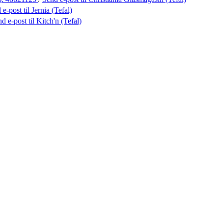
 e-post
til Jernia (Tefal)
nd e-post
til Kitch'n (Tefal)