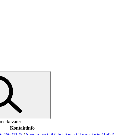
 merkevarer
Kontaktinfo
):
46621125
/
Send e-post
til Christiania Glasmagasin (Tefal)