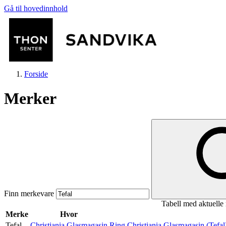
Gå til hovedinnhold
Forside
Merker
Butikker
Mat og drikke
Finn merkevare
Tabell med aktuelle
Helse
Merke
Hvor
Tefal
Christiania Glasmagasin
Ring Christiania Glasmagasin (Tefal