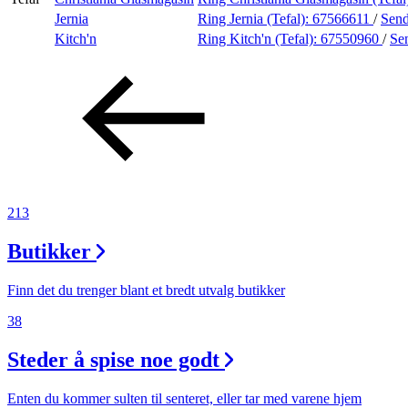
Jernia
Ring Jernia (Tefal):
67566611
/
Send
Aktiviteter
Kitch'n
Ring Kitch'n (Tefal):
67550960
/
Se
Tilbud
Merker
Inspirasjon
213
Butikker
Søk
Finn det du trenger blant et bredt utvalg butikker
38
Steder å spise noe godt
Åpningstider
Enten du kommer sulten til senteret, eller tar med varene hjem