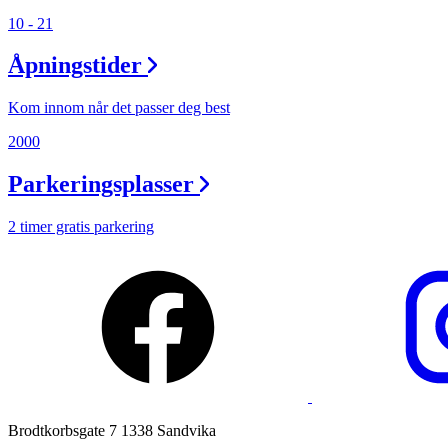
Praktisk informasjon
10 - 21
Ledige stillinger
Åpningstider
Magasin
Kom innom når det passer deg best
Gavekort
2000
Finn frem
Parkeringsplasser
Min Shopping-app
2 timer gratis parkering
Brodtkorbsgate 7 1338 Sandvika