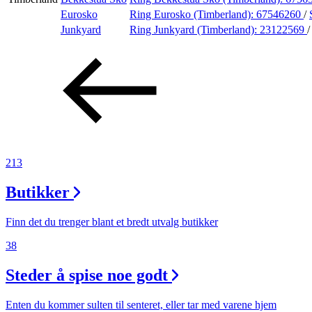
Eurosko
Ring Eurosko (Timberland):
67546260
/
Aktiviteter
Junkyard
Ring Junkyard (Timberland):
23122569
Tilbud
Merker
Inspirasjon
213
Butikker
Søk
Finn det du trenger blant et bredt utvalg butikker
38
Steder å spise noe godt
Åpningstider
Enten du kommer sulten til senteret, eller tar med varene hjem