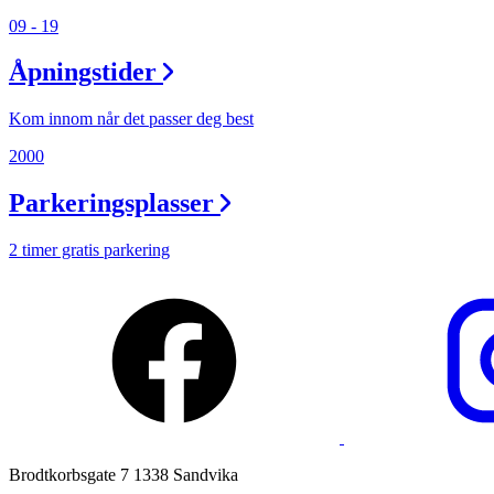
Praktisk informasjon
09 - 19
Ledige stillinger
Åpningstider
Magasin
Kom innom når det passer deg best
Gavekort
2000
Finn frem
Parkeringsplasser
Min Shopping-app
2 timer gratis parkering
Brodtkorbsgate 7 1338 Sandvika