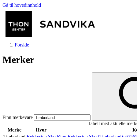
Gå til hovedinnhold
Forside
Merker
Butikker
Mat og drikke
Finn merkevare
Tabell med aktuelle merk
Helse
Merke
Hvor
Ko
Timberland
Bekkestua Sko
Ring Bekkestua Sko (Timberland):
6756