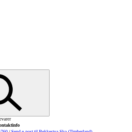
evarer
ntaktinfo
5760
/
Send e-post
til Bekkestua Sko (Timberland)