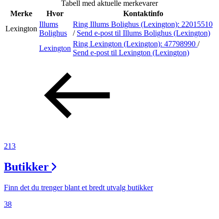
Tabell med aktuelle merkevarer
Merker
Merke
Hvor
Kontaktinfo
Illums
Ring Illums Bolighus (Lexington):
22015510
Lexington
Inspirasjon
Bolighus
/
Send e-post
til Illums Bolighus (Lexington)
Ring Lexington (Lexington):
47798990
/
Lexington
Send e-post
til Lexington (Lexington)
Søk
Åpningstider
Praktisk informasjon
213
Ledige stillinger
Butikker
Magasin
Gavekort
Finn det du trenger blant et bredt utvalg butikker
Finn frem
38