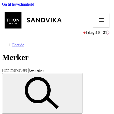
Gå til hovedinnhold
I dag:
10 - 21
Forside
Merker
Butikker
Finn merkevare
Mat og drikke
Helse
Aktiviteter
Tilbud