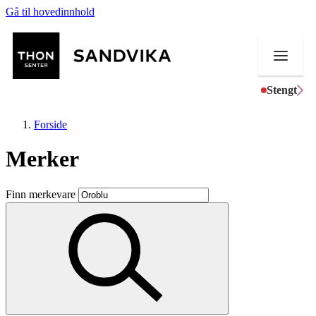
Gå til hovedinnhold
Stengt
Forside
Merker
Butikker
Finn merkevare
Mat og drikke
Helse
Aktiviteter
Tilbud