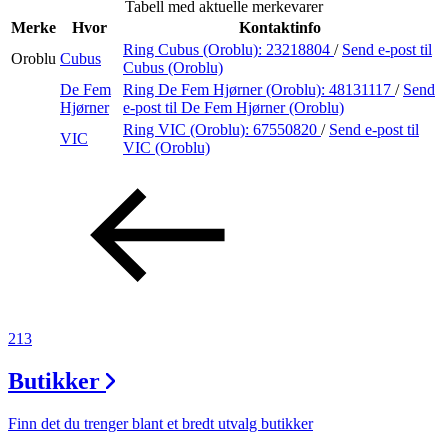
Tabell med aktuelle merkevarer
Merker
Merke
Hvor
Kontaktinfo
Ring Cubus (Oroblu):
23218804
/
Send e-post
til
Oroblu
Cubus
Inspirasjon
Cubus (Oroblu)
De Fem
Ring De Fem Hjørner (Oroblu):
48131117
/
Send
Hjørner
e-post
til De Fem Hjørner (Oroblu)
Ring VIC (Oroblu):
67550820
/
Send e-post
til
VIC
Søk
VIC (Oroblu)
Åpningstider
Praktisk informasjon
Ledige stillinger
213
Magasin
Butikker
Gavekort
Finn frem
Finn det du trenger blant et bredt utvalg butikker