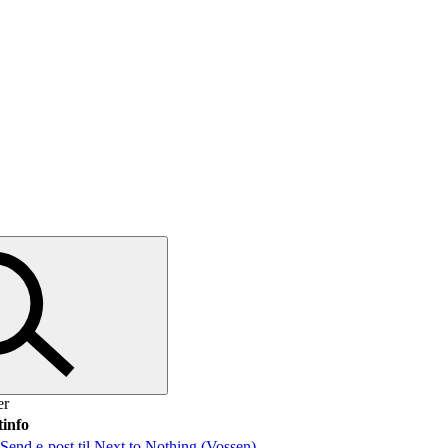
er
info
Send e-post
til Next to Nothing (Vossen)