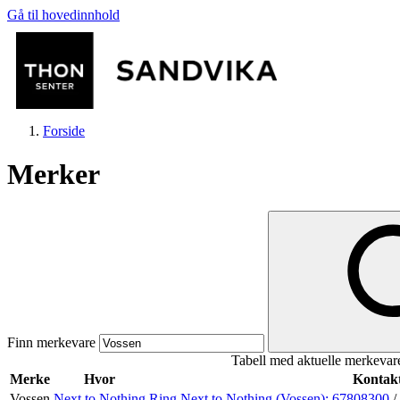
Gå til hovedinnhold
Forside
Merker
Butikker
Mat og drikke
Finn merkevare
Tabell med aktuelle merkevar
Helse
Merke
Hvor
Kontakt
Vossen
Next to Nothing
Ring Next to Nothing (Vossen):
67808300
/