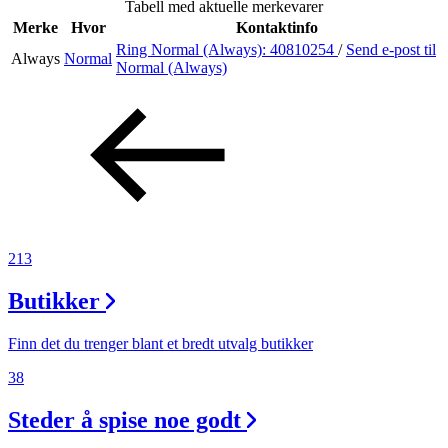
Tabell med aktuelle merkevarer
Merker
Merke
Hvor
Kontaktinfo
Ring Normal (Always):
40810254
/
Send e-post
til
Always
Normal
Inspirasjon
Normal (Always)
Søk
Åpningstider
213
Praktisk informasjon
Butikker
Ledige stillinger
Magasin
Finn det du trenger blant et bredt utvalg butikker
38
Gavekort
Steder å spise noe godt
Finn frem