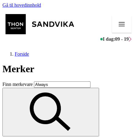
Gå til hovedinnhold
I dag:
09 - 19
Forside
Merker
Butikker
Finn merkevare
Mat og drikke
Helse
Aktiviteter
Tilbud