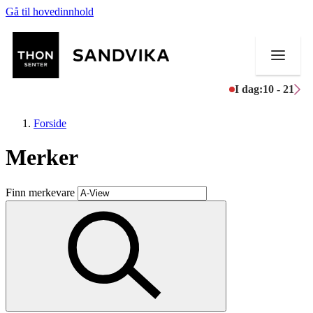
Gå til hovedinnhold
I dag:
10 - 21
Forside
Merker
Butikker
Finn merkevare
Mat og drikke
Helse
Aktiviteter
Tilbud