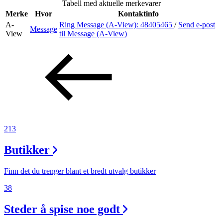
Tabell med aktuelle merkevarer
Merker
Merke
Hvor
Kontaktinfo
A-
Ring Message (A-View):
48405465
/
Send e-post
Message
Inspirasjon
View
til Message (A-View)
Søk
Åpningstider
213
Praktisk informasjon
Butikker
Ledige stillinger
Magasin
Finn det du trenger blant et bredt utvalg butikker
38
Gavekort
Steder å spise noe godt
Finn frem