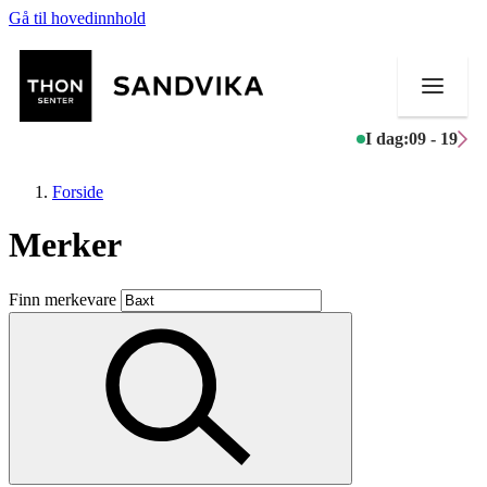
Gå til hovedinnhold
I dag:
09 - 19
Forside
Merker
Butikker
Finn merkevare
Mat og drikke
Helse
Aktiviteter
Tilbud