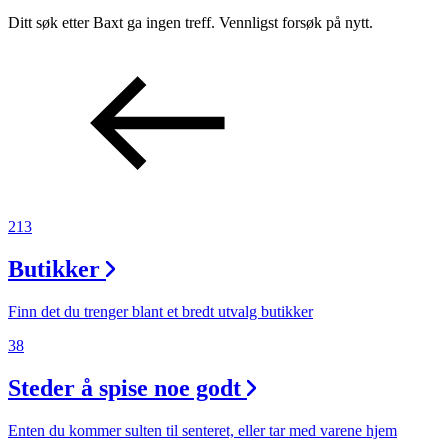
Merker
Ditt søk etter Baxt ga ingen treff. Vennligst forsøk på nytt.
Inspirasjon
Søk
213
Åpningstider
Butikker
Praktisk informasjon
Ledige stillinger
Finn det du trenger blant et bredt utvalg butikker
Magasin
38
Gavekort
Steder å spise noe godt
Finn frem
Enten du kommer sulten til senteret, eller tar med varene hjem