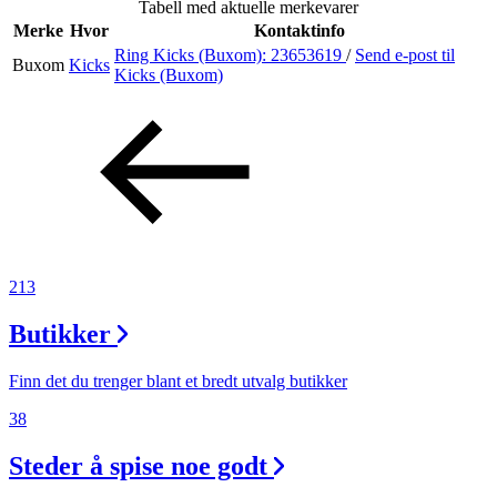
Tabell med aktuelle merkevarer
Merker
Merke
Hvor
Kontaktinfo
Ring Kicks (Buxom):
23653619
/
Send e-post
til
Buxom
Kicks
Inspirasjon
Kicks (Buxom)
Søk
Åpningstider
213
Praktisk informasjon
Butikker
Ledige stillinger
Magasin
Finn det du trenger blant et bredt utvalg butikker
38
Gavekort
Steder å spise noe godt
Finn frem