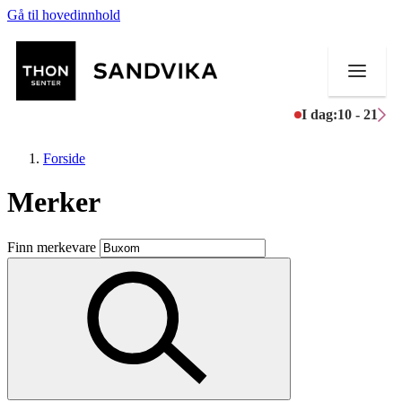
Gå til hovedinnhold
I dag:
10 - 21
Forside
Merker
Butikker
Finn merkevare
Mat og drikke
Helse
Aktiviteter
Tilbud