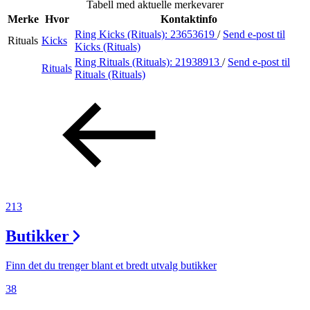
Tabell med aktuelle merkevarer
Merker
Merke
Hvor
Kontaktinfo
Ring Kicks (Rituals):
23653619
/
Send e-post
til
Rituals
Kicks
Inspirasjon
Kicks (Rituals)
Ring Rituals (Rituals):
21938913
/
Send e-post
til
Rituals
Rituals (Rituals)
Søk
Åpningstider
Praktisk informasjon
213
Ledige stillinger
Butikker
Magasin
Gavekort
Finn det du trenger blant et bredt utvalg butikker
Finn frem
38