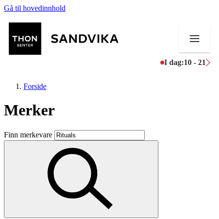
Gå til hovedinnhold
I dag:
10 - 21
Forside
Merker
Butikker
Finn merkevare
Mat og drikke
Helse
Aktiviteter
Tilbud