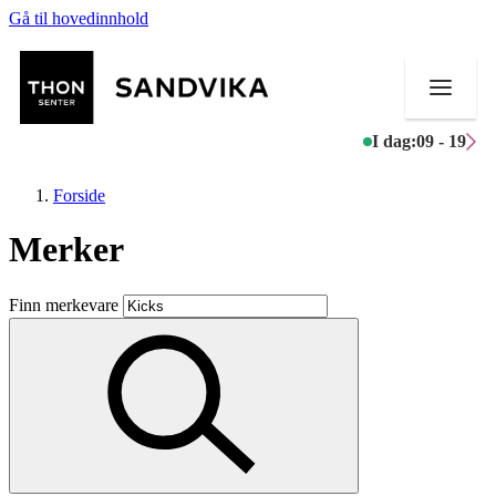
Gå til hovedinnhold
I dag:
09 - 19
Forside
Merker
Butikker
Finn merkevare
Mat og drikke
Helse
Aktiviteter
Tilbud