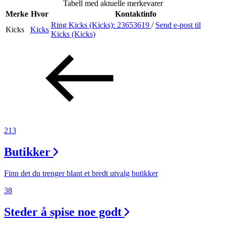
Tabell med aktuelle merkevarer
Merker
Merke
Hvor
Kontaktinfo
Ring Kicks (Kicks):
23653619
/
Send e-post
til
Kicks
Kicks
Inspirasjon
Kicks (Kicks)
Søk
Åpningstider
213
Praktisk informasjon
Butikker
Ledige stillinger
Magasin
Finn det du trenger blant et bredt utvalg butikker
38
Gavekort
Steder å spise noe godt
Finn frem