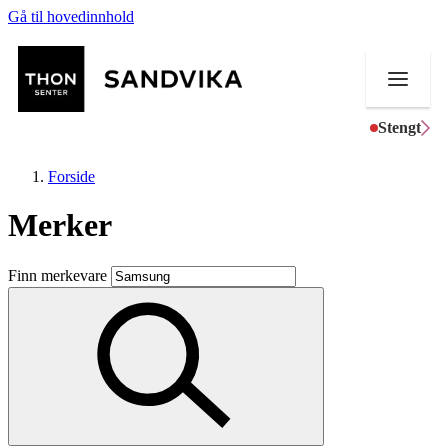
Gå til hovedinnhold
Stengt
Forside
Merker
Butikker
Finn merkevare
Mat og drikke
Helse
Aktiviteter
Tilbud