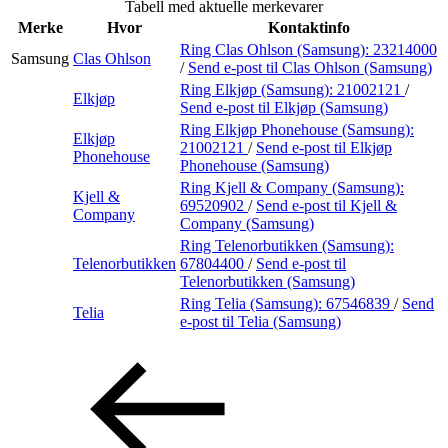
Tabell med aktuelle merkevarer
Merker
Merke
Hvor
Kontaktinfo
Ring Clas Ohlson (Samsung):
23214000
Samsung
Clas Ohlson
Inspirasjon
/
Send e-post
til Clas Ohlson (Samsung)
Ring Elkjøp (Samsung):
21002121
/
Elkjøp
Send e-post
til Elkjøp (Samsung)
Ring Elkjøp Phonehouse (Samsung):
Elkjøp
Søk
21002121
/
Send e-post
til Elkjøp
Phonehouse
Phonehouse (Samsung)
Ring Kjell & Company (Samsung):
Kjell &
69520902
/
Send e-post
til Kjell &
Company
Company (Samsung)
Åpningstider
Ring Telenorbutikken (Samsung):
Telenorbutikken
67804400
/
Send e-post
til
Praktisk informasjon
Telenorbutikken (Samsung)
Ring Telia (Samsung):
67546839
/
Send
Ledige stillinger
Telia
e-post
til Telia (Samsung)
Magasin
Gavekort
Finn frem