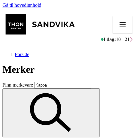
Gå til hovedinnhold
I dag:
10 - 21
Forside
Merker
Butikker
Finn merkevare
Mat og drikke
Helse
Aktiviteter
Tilbud