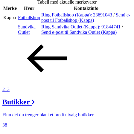
Tabell med aktuelle merkevarer
Merker
Merke
Hvor
Kontaktinfo
Ring Fotballshop (Kappa):
23691043
/
Send e-
Kappa
Fotballshop
Inspirasjon
post
til Fotballshop (Kappa)
Sandvika
Ring Sandvika Outlet (Kappa):
91844741
/
Outlet
Send e-post
til Sandvika Outlet (Kappa)
Søk
Åpningstider
Praktisk informasjon
213
Ledige stillinger
Butikker
Magasin
Gavekort
Finn det du trenger blant et bredt utvalg butikker
Finn frem
38