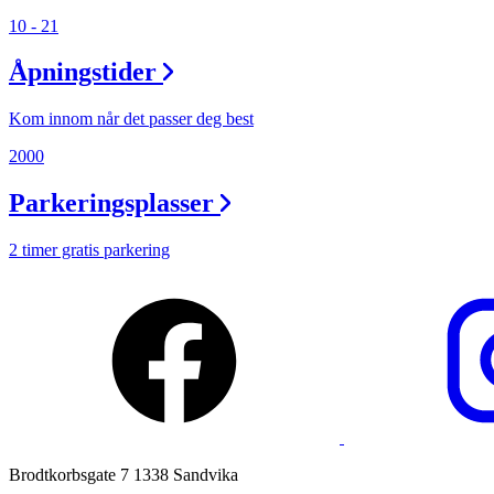
Praktisk informasjon
10 - 21
Ledige stillinger
Åpningstider
Magasin
Kom innom når det passer deg best
Gavekort
2000
Finn frem
Parkeringsplasser
Min Shopping-app
2 timer gratis parkering
Brodtkorbsgate 7 1338 Sandvika