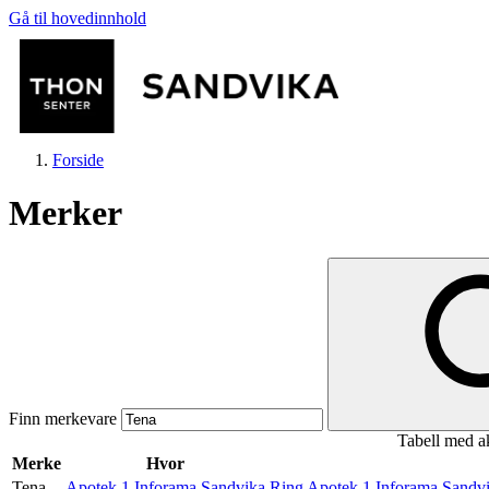
Gå til hovedinnhold
Forside
Merker
Butikker
Mat og drikke
Finn merkevare
Tabell med a
Helse
Merke
Hvor
Tena
Apotek 1 Inforama Sandvika
Ring Apotek 1 Inforama Sandvi