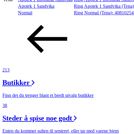
Apotek 1 Sandvika
Ring Apotek 1 Sandvika (Tena
Aktiviteter
Normal
Ring Normal (Tena):
4081025
Tilbud
Merker
Inspirasjon
213
Butikker
Søk
Finn det du trenger blant et bredt utvalg butikker
38
Steder å spise noe godt
Åpningstider
Enten du kommer sulten til senteret, eller tar med varene hjem