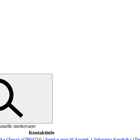
ktuelle merkevarer
Kontaktinfo
ka (Tena):
67804710
/
Send e-post
til Apotek 1 Inforama Sandvika (Te