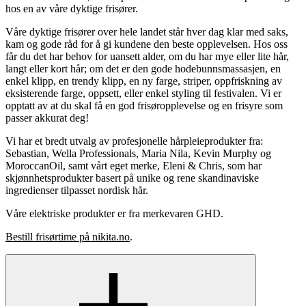
hos en av våre dyktige frisører.
Våre dyktige frisører over hele landet står hver dag klar med saks,
kam og gode råd for å gi kundene den beste opplevelsen. Hos oss
får du det har behov for uansett alder, om du har mye eller lite hår,
langt eller kort hår; om det er den gode hodebunnsmassasjen, en
enkel klipp, en trendy klipp, en ny farge, striper, oppfriskning av
eksisterende farge, oppsett, eller enkel styling til festivalen. Vi er
opptatt av at du skal få en god frisøropplevelse og en frisyre som
passer akkurat deg!
Vi har et bredt utvalg av profesjonelle hårpleieprodukter fra:
Sebastian, Wella Professionals, Maria Nila, Kevin Murphy og
MoroccanOil, samt vårt eget merke, Eleni & Chris, som har
skjønnhetsprodukter basert på unike og rene skandinaviske
ingredienser tilpasset nordisk hår.
Våre elektriske produkter er fra merkevaren GHD.
Bestill frisørtime på nikita.no
.