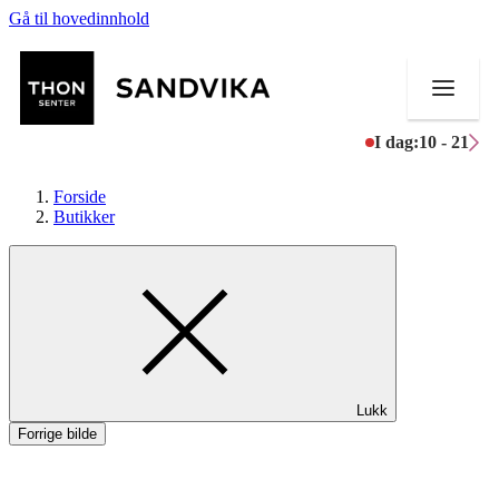
Gå til hovedinnhold
I dag:
10 - 21
Forside
Butikker
Butikker
Mat og drikke
Helse
Lukk
Aktiviteter
Forrige bilde
Tilbud