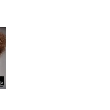
Merker
Inspirasjon
Søk
Åpningstider
Praktisk informasjon
Ledige stillinger
Magasin
Gavekort
Finn frem