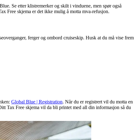
ue. Se etter klistremerker og skilt i vinduene, men spør også
 Tax Free skjema er det ikke mulig å motta mva-refusjon.
enseoverganger, ferger og ombord cruiseskip. Husk at du må vise frem
inken:
Global Blue | Registration
. Når du er registrert vil du motta en
itt Tax Free skjema vil da bli printet med all din informasjon så du