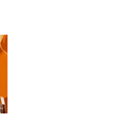
Merker
Inspirasjon
Søk
Åpningstider
Praktisk informasjon
Ledige stillinger
Magasin
Gavekort
Finn frem