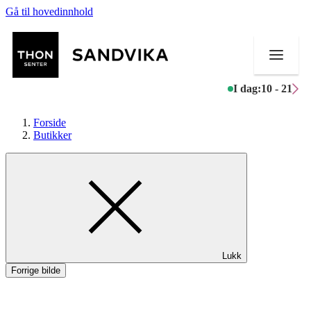
Gå til hovedinnhold
I dag:
10 - 21
Forside
Butikker
Butikker
Mat og drikke
Helse
Lukk
Aktiviteter
Forrige bilde
Tilbud