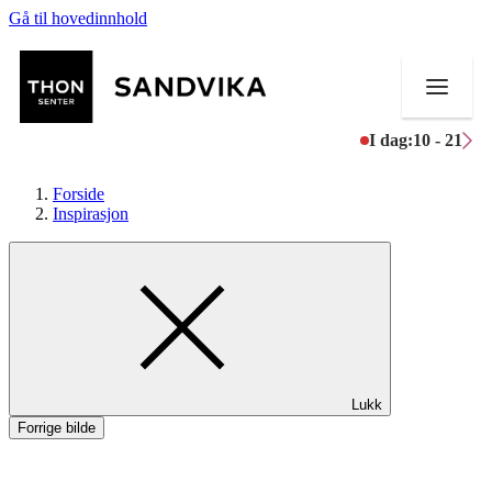
Gå til hovedinnhold
I dag:
10 - 21
Forside
Inspirasjon
Butikker
Mat og drikke
Helse
Lukk
Aktiviteter
Forrige bilde
Tilbud