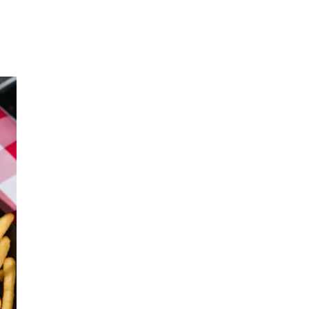
Merker
Inspirasjon
Søk
Åpningstider
Praktisk informasjon
Ledige stillinger
Magasin
Gavekort
Finn frem