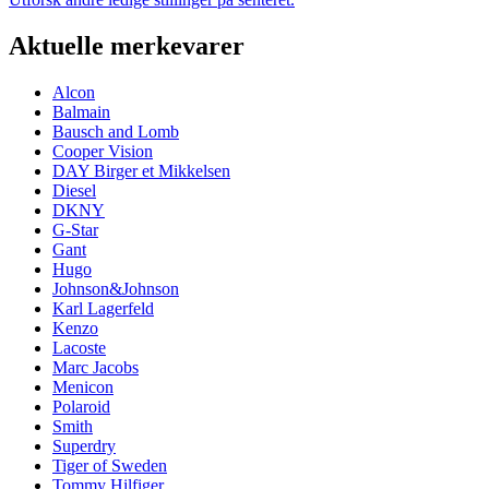
Aktuelle merkevarer
Alcon
Balmain
Bausch and Lomb
Cooper Vision
DAY Birger et Mikkelsen
Diesel
DKNY
G-Star
Gant
Hugo
Johnson&Johnson
Karl Lagerfeld
Kenzo
Lacoste
Marc Jacobs
Menicon
Polaroid
Smith
Superdry
Tiger of Sweden
Tommy Hilfiger