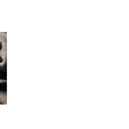
Merker
Inspirasjon
Søk
Åpningstider
Praktisk informasjon
Ledige stillinger
Magasin
Gavekort
Finn frem