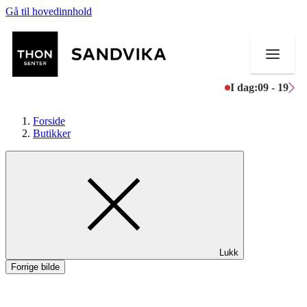
Gå til hovedinnhold
I dag:
09 - 19
Forside
Butikker
Butikker
Mat og drikke
Helse
Lukk
Aktiviteter
Forrige bilde
Tilbud