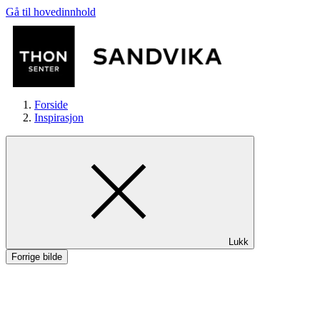
Gå til hovedinnhold
Forside
Inspirasjon
Butikker
Lukk
Mat og drikke
Forrige bilde
Helse