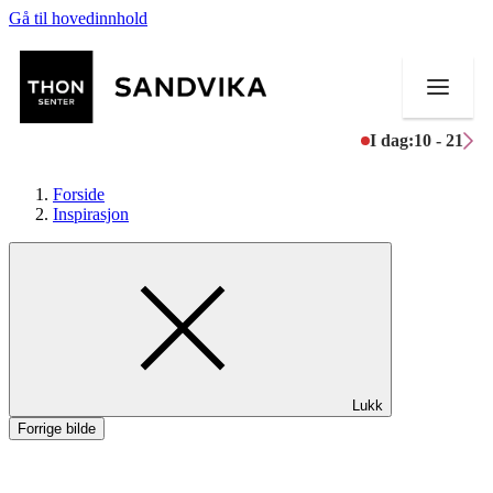
Gå til hovedinnhold
I dag:
10 - 21
Forside
Inspirasjon
Butikker
Mat og drikke
Helse
Lukk
Aktiviteter
Forrige bilde
Tilbud