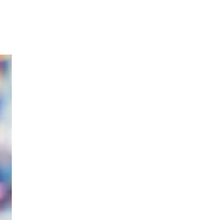
Merker
Inspirasjon
Søk
Åpningstider
Praktisk informasjon
Ledige stillinger
Magasin
Gavekort
Finn frem