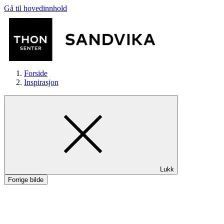
Gå til hovedinnhold
Forside
Inspirasjon
Butikker
Lukk
Mat og drikke
Forrige bilde
Helse